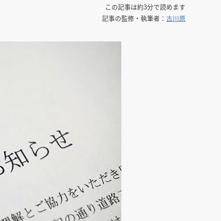
この記事は約3分で読めます
館
民泊
ブライダル・ウェディング会場
館
ブライダル・ウェディング会場
その他宿泊施設
記事の監修・執筆者：
古川原
・理容室
ネイルサロン・ビューティーサロン
・理容室
ネイルサロン・ビューティーサロン
ージ
スパ・銭湯・サウナ
その他美容健康施設
ージ
スパ・銭湯・サウナ
その他美容健康施設
ット
カラオケ
ボーリング
ダーツ・ビリヤード
ット
カラオケ
ボーリング
ダーツ・ビリヤード
ゲームセンター
その他アミューズメント
ゲームセンター
その他アミューズメント
住宅（マンション・アパート）
別荘
住居その他
住宅（マンション・アパート）
別荘
住居その他