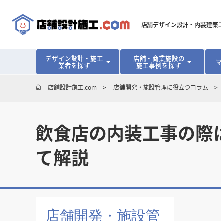
店舗デザイン設計・内装建築
デザイン設計・施工
店舗・商業施設の
業者を探す
施工事例を探す
対応可能地域から探す
地域から探す
開業･改装をご検討中の方へ
店舗設計施工.com
店舗開発・施設管理に役立つコラム
北海道
北海道
青森県
青森県
岩手県
岩手県
宮城
宮城
北海道・東北
北海道・東北
見積り額が安くなる理由
物件契約前に業者を決めるメリット
福島県
福島県
マッチングまでの流れ
よくある質問
店舗オーナーの内装
飲食店の内装工事の際
東京都
東京都
神奈川県
神奈川県
千葉県
千葉県
茨
茨
関東
関東
埼玉県
埼玉県
て解説
愛知県
愛知県
新潟県
新潟県
富山県
富山県
石川
石川
中部
中部
長野県
長野県
岐阜県
岐阜県
静岡県
静岡県
大阪府
大阪府
兵庫県
兵庫県
京都府
京都府
三重
三重
関西
関西
和歌山県
和歌山県
鳥取県
鳥取県
島根県
島根県
岡山県
岡山県
広島
広島
中国
中国
店舗開発・施設管