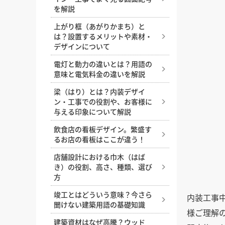
失敗しない店舗リニューアルの
内装工事の見積もり依頼時の注
かっこいい店舗デザインを叶え
喫煙喫茶はつくれる？実現方法
を解説
ために知っておきたいポイント
意点、見積もり項目の見方やポ
るためのコツ
と店内喫煙ルールについておさ
と注意点
イント
上がり框（あがりかまち）と
らい
煙・ニオイ・火気対策がカギ！
は？設置するメリットや素材・
店舗内装はDIYしても良い？自
オシャレなコンクリート打ちっ
焼肉屋内装の成功ポイント
飲食店を開業するなら、個人事
デザインについて
分で作るメリットと注意点
ぱなしの内装のメリット・デメ
業主と法人どっちがいいの？
集客につながる！トリミングサ
リット
電灯と動力の違いとは？用語の
店舗改装を成功させるコツ。改
ロンの内装ポイントとおしゃれ
飲食店オーナーが知っておきた
意味と電気料金の違いを解説
装のタイミングや、改装時にや
内装工事の費用と内訳、コスト
事例
い消防法。消防設備の設置基準
ると良い施策とは？
を安く抑えるためのポイント
梁（はり）とは？内装デザイ
や届け出などを解説
人気のBarはこう作る！スタイ
ン・工事での役割や、お客様に
店舗にぴったりの床材は？床材
DIYでお店のコンセントを増設
ル別に見る内装デザイン成功の
悩みやすい店舗内装工事の勘定
与える印象について解説
の種類と業種別のおすすめを解
したい？それ、資格が必要で
コツ
科目4つについて、例を挙げな
説
す！費用相場も紹介
飲食店の看板デザイン。繁盛す
がら分かりやすく解説
美容室に最適な床材とは？選び
るお店の看板はここが違う！
店舗設計とは？どんな工程があ
飲食店がスケルトン天井にした
方とおすすめ5選
飲食店開業に必須の消防検査の
るのか、依頼先はどこかなどの
場合のメリット・デメリット
店舗設計における巾木（はば
流れ、内容、ポイント
中華料理店の内装デザイン成功
基礎知識
き）の役割、高さ、種類、選び
内装工事費用における、耐用年
の秘訣！開業・改装で失敗しな
美容室の開業時に必要な保健所
方
集客力の高い店舗入り口の特
数と減価償却
いためのポイントとは？
への届け出について解説
徴。入りやすい飲食店を設計す
竣工とはどういう意味？今さら
内装工事
集客を左右するエステサロンの
るコツ
聞けない建築用語の基礎知識
内装デザイン。ポイント、費用
様ご理解
店舗照明の基礎知識と照明の与
相場を解説
建築資材はなぜ高騰？ウッド