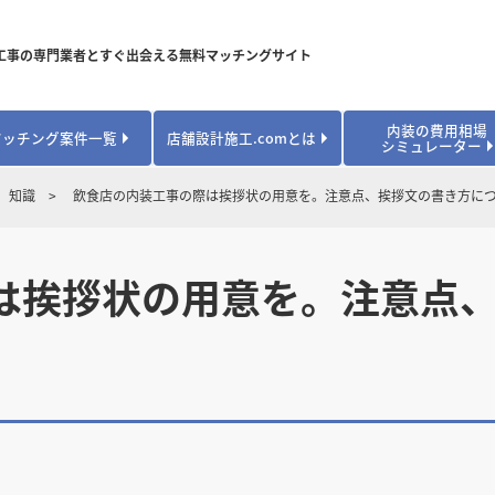
工事の専門業者とすぐ出会える無料マッチングサイト
内装の費用相場
マッチング案件一覧
店舗設計施工.comとは
シミュレーター
対応可能業種から探す
業種から探す
お役立ちコンテンツ
知識
飲食店の内装工事の際は挨拶状の用意を。注意点、挨拶文の書き方に
居酒屋・バル
居酒屋・バル
県
県
秋田県
秋田県
山形県
山形県
安心のサポート体制
開業・改装に使える補助金・助成金
カフェ・パン
カフェ・パン
飲食
飲食
内装工事費用シミュレーション
業者探し体験談
は挨拶状の用意を。注意点
焼肉・中華料理
焼肉・中華料理
城県
城県
栃木県
栃木県
群馬県
群馬県
アパレル
アパレル
アパレル・物
アパレル・物
販・ペット
販・ペット
県
県
福井県
福井県
山梨県
山梨県
趣味・文化
趣味・文化
店舗の開業･改装をしたい方はこちら
学校・塾
学校・塾
学校・オフィ
学校・オフィ
ス・ショー
ス・ショー
県
県
滋賀県
滋賀県
奈良県
奈良県
エントランス
エントランス
ルーム
ルーム
医院・病院・ク
医院・病院・ク
医療・福祉・
医療・福祉・
県
県
山口県
山口県
スポーツ
スポーツ
スポーツジム・
スポーツジム・