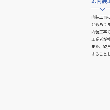
2.内
空間デザインの店舗設計におけ
る考え方やポイント、見落とし
内装工事
やすい注意点
ともあり
おしゃれなカフェを作るコツ！
内装デザインの決め方・ポイン
内装工事
ト
工業者が
飲食店の内装をおしゃれにした
また、飲
い時おすすめの、資料の集め方
すること
とデータのまとめ方
飲食店の内装デザインで成功す
る5つのポイント