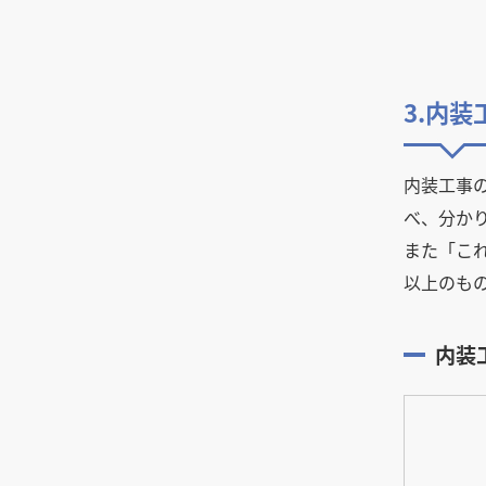
3.内
内装工事
べ、分か
また「こ
以上のも
内装