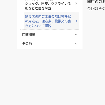
開店後の
える効果
ショック、円安、ウクライナ情
ラーメン屋の看板製作の費用相
今回はそ
勢など理由を解説
店舗デザインに必須の設計図、
場と活用するためのポイント
その見方や役割を解説
飲食店の内装工事の際は挨拶状
飲食店にロゴって必要？店舗の
の用意を。注意点、挨拶文の書
店舗デザインにおけるトイレ空
シンボルとなるロゴの役割や決
き方について解説
間の作り方
め方
店舗開業
居酒屋でコの字カウンターが人
デザイン設計事務所に依頼でき
気の理由と内装のポイント
ることは？業務内容や工務店と
【どっちが正解？】居抜き物件
その他
の違いについて
とスケルトン物件の違いを徹底
魅力的な店舗入り口・ファサー
患者様に選ばれる歯科医院の内
比較！費用・メリット・選び方
ドをデザインするための5つの
店舗デザイン事例の探し方のコ
装デザインのポイント
条件
ツ、デザイン会社との打ち合わ
飲食店の内装工事期間はどのく
せがうまくいくまとめ方
クリニック・病院の内装デザイ
らい？居抜き・スケルトンの目
居心地の良いカウンター席の高
ンの条件。診療科別のポイント
安と工期を縮めるコツ
さ・サイズ・形の選び方を解説
東京出店時の店舗デザイン、東
や色彩の持つ心理効果について
京都内の各エリアや注意点につ
飲食店開業の要！業務用厨房機
解説
飲食店のテラス席に許可は必
いて解説
器の選び方完全ガイド｜業種別
要？申請手続きと設計時の注意
プレハブ工法とは？店舗に採用
の必須リストと失敗しない配置
点を解説
店舗入り口のドア・扉デザイン
したいなら押さえておきたいメ
のコツ
で差をつける。店舗の顔とも言
リット・デメリットや注意点を
飲食店の内装レイアウトの基本
えるファサードデザインのドア
飲食店開業に必要な営業許可。
解説
について解説します。
保健所の申請書類や設備の条件