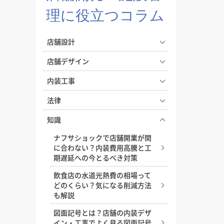
徳島県
徳島県
香川県
香川県
愛媛県
愛媛県
高知
高知
四国
四国
理に役立つコラム
福岡県
福岡県
佐賀県
佐賀県
長崎県
長崎県
熊本
熊本
九州・沖縄
九州・沖縄
鹿児島県
鹿児島県
沖縄県
沖縄県
店舗設計
おすすめの内装業者
海外
その他地域
その他
エステサロンの照明で印象が変
店舗デザイン
費用相場を調べる
東京のおすすめ内装業者
神奈川･横浜のおすすめ内装業者
わる。雰囲気づくりと実用性を
喫茶店らしい内装をつくる、店
両立する照明設計
内装工事
おすすめ内装業者ランキング
カフェの内装工事の費用相場
居酒屋･バルの内装工事の費用相
舗デザインとスタイル選びのコ
飲食店の成功はコンセプト設計
オフィス移転の内装工事で失敗
ツ
法律
業種別 内装工事の費用相場
から！開業・改装時に押さえた
しないためのポイント！費用相
実際にあった失敗事例に学ぶ、
いポイント
2026年度の店舗開業や内装工事
場やスケジュール・業者選びの
知識
後悔しない飲食店の店舗デザイ
を有利に進める！補助金獲得に
コツを解説
ドライキッチンとウェットキッ
ン
ナフサショックで店舗開業が間
向けた先取り準備ガイド
チン、飲食店の厨房はどちらが
店舗の内装で失敗しないための
に合わない？内装費用高騰と工
地下店舗の内装を成功させるに
おすすめ？
飲食店 建築基準法の内装制限と
内装業者の探し方と選び方
期遅延への今とるべき対策
は？照明・換気・ファサード設
は？開業前に知っておきたい安
小さなカフェで成功するコツ、
店舗開業のために知っておきた
計がカギ
飲食店の水道光熱費の相場って
全基準と注意点
狭小キッチンの内装アイデア
い、内装工事の種類と内容
どのくらい？気になる削減方法
おしゃれな塾の作り方。少子
飲食店開業の際に知っておきた
も解説
基本を解説！飲食店の厨房レイ
基礎工事とは？種類と工程・流
化・競合激化の中でも「選ばれ
い、補助金・助成金【2025年
アウト
れをわかりやすく解説
る塾」になるコツ
図面記号とは？店舗の内装デザ
版】
イン・工事でよく見る図面記号