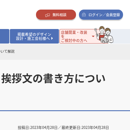
無料相談
ログイン／会員登録
店舗開業・改装
掲載希望のデザイン
を
設計・施工会社様へ
ご検討中の方へ
ついて解説
ダイニング・バー
ダイニング・バー
イタリアン・フレンチ
イタリアン・フレンチ
まとめ
店舗開業･改装を考えるオーナー様に役立つコラム
・ケーキ
・ケーキ
ラーメン・そば・うどん
ラーメン・そば・うどん
寿司・日本料理
寿司・日本料理
店舗デザインのプロに聞いてみた！
、挨拶文の書き方につい
・韓国料理
・韓国料理
クラブ・スナック
クラブ・スナック
その他飲食店
その他飲食店
インテリア・雑貨
インテリア・雑貨
スーパーマーケット・食品店・コンビニ
スーパーマーケット・食品店・コンビニ
生活・日用品・ホームセンター
生活・日用品・ホームセンター
ペット
ペット
その他小売店
その他小売店
保育園・幼稚園
保育園・幼稚園
オフィス
オフィス
イベントブース・ショールーム
イベントブース・ショールーム
ワーキングスペース
ワーキングスペース
その他公共・商業施設
その他公共・商業施設
リニック
リニック
薬局
薬局
老人ホーム・介護施設
老人ホーム・介護施設
フィットネスクラブ
フィットネスクラブ
その他福祉施設
その他福祉施設
投稿日:
2023年04月28日
／最終更新日:
2023年04月28日