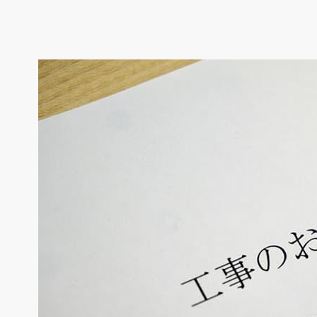
県
県
ホテル・旅
ホテル
旅
ホテル・旅
ホテル
旅
館・ブライダ
館・ブライダ
ル
その他宿泊施設
県
県
大分県
大分県
宮崎県
宮崎県
ル
美容院・美容室
美容院・美容室
美容・健康
美容・健康
エステ・マッサ
エステ・マッサ
パチンコ・スロ
パチンコ・スロ
アミューズメ
アミューズメ
おすすめ内装業者をもっと見る
ント施設
マンガ喫茶
ント施設
マンガ喫茶
場
費用相場をもっと見る
住宅（戸建）
住宅・別荘
住宅（戸建）
住宅・別荘
その他建築物
その他
その他建築物
その他
すべてのデザイン設計施工業者を見る
すべてのデザイン設計・施工事例を見る