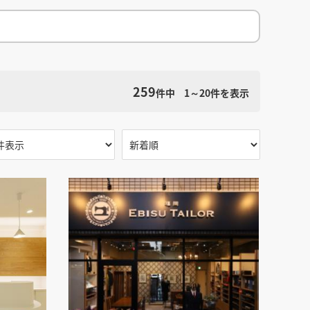
館
民泊
ブライダル・ウェディング会場
館
ブライダル・ウェディング会場
その他宿泊施設
・理容室
ネイルサロン・ビューティーサロン
・理容室
ネイルサロン・ビューティーサロン
ージ
スパ・銭湯・サウナ
その他美容健康施設
ージ
スパ・銭湯・サウナ
その他美容健康施設
検索条件をクリア
ット
カラオケ
ボーリング
ダーツ・ビリヤード
ット
カラオケ
ボーリング
ダーツ・ビリヤード
259
件中
1～20
件を表示
ゲームセンター
その他アミューズメント
ゲームセンター
その他アミューズメント
住宅（マンション・アパート）
別荘
住居その他
住宅（マンション・アパート）
別荘
住居その他