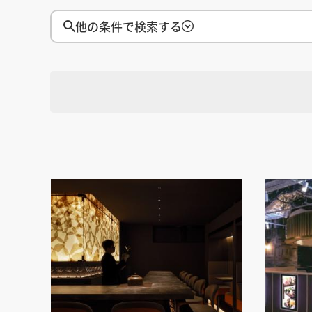
徳島県
徳島県
香川県
香川県
愛媛県
愛媛県
高知
高知
四国
四国
他の条件で検索する
福岡県
福岡県
佐賀県
佐賀県
長崎県
長崎県
熊本
熊本
九州・沖縄
九州・沖縄
鹿児島県
鹿児島県
沖縄県
沖縄県
おすすめの内装業者
海外
その他地域
その他
費用相場を調べる
東京のおすすめ内装業者
神奈川･横浜のおすすめ内装業者
選択す
おすすめ内装業者ランキング
地域
カフェの内装工事の費用相場
居酒屋･バルの内装工事の費用相
業種別 内装工事の費用相場
選択す
業種
選択す
設計・施工範囲
選択す
設計施工会社