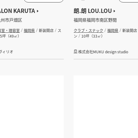
ALON KARUTA
朗.朗 LOU.LOU
九州市戸畑区
福岡県福岡市南区野間
容室・理容室
福岡県
新装開店
ス
クラブ・スナック
福岡県
新装開店
15坪（49㎡）
ン
10坪（33㎡）
ヴィリオ
株式会社MUKU design studio