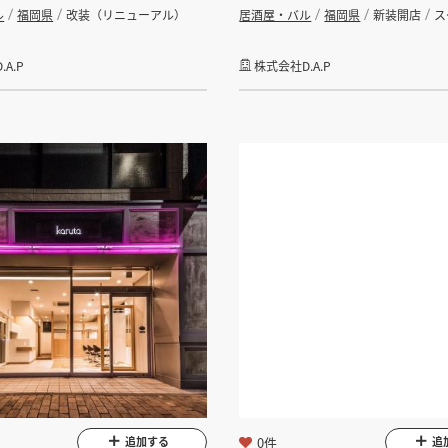
ル
福岡県
改装（リニューアル）
居酒屋・バル
福岡県
新装開店
ス
A.P
株式会社D.A.P
0件
追加する
追