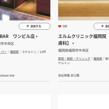
インすると検索できます。
坪 ～
0件
追加する
追
U BAR ワンビル店
エルムクリニック福岡院
膚科】
岡市中央区
福岡県福岡市中央区
・バー
福岡県
スケルトン
23坪
医院・病院・クリニック
福岡県
新
検索する
ケルトン
oot-link
会社情報 非公開