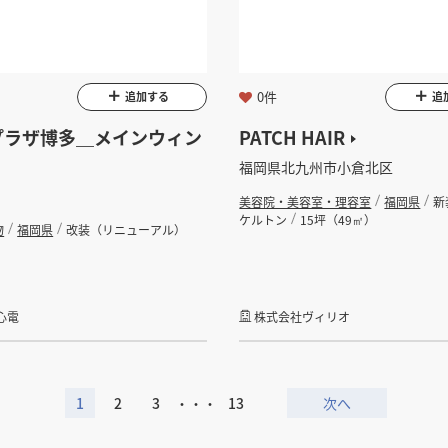
0件
追加する
追
プラザ博多＿メインウィン
PATCH HAIR
福岡県北九州市小倉北区
美容院・美容室・理容室
福岡県
新
ケルトン
15坪（49㎡）
物
福岡県
改装（リニューアル）
心電
株式会社ヴィリオ
1
2
3
・・・
13