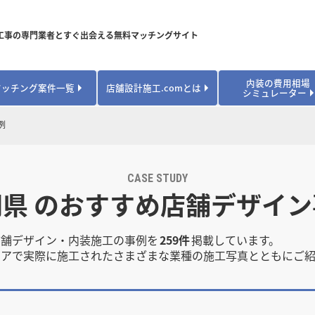
工事の専門業者とすぐ出会える無料マッチングサイト
内装の費用相場
マッチング案件一覧
店舗設計施工.comとは
シミュレーター
対応可能業種から探す
業種から探す
お役立ちコンテンツ
例
居酒屋・バル
居酒屋・バル
県
県
秋田県
秋田県
山形県
山形県
安心のサポート体制
開業・改装に使える補助金・助成金
カフェ・パン
カフェ・パン
飲食
飲食
内装工事費用シミュレーション
業者探し体験談
CASE STUDY
焼肉・中華料理
焼肉・中華料理
城県
城県
栃木県
栃木県
群馬県
群馬県
岡県 のおすすめ店舗デザイン
アパレル
アパレル
アパレル・物
アパレル・物
販・ペット
販・ペット
県
県
福井県
福井県
山梨県
山梨県
趣味・文化
趣味・文化
店舗の開業･改装をしたい方はこちら
店舗デザイン・内装施工の事例を
259件
掲載しています。
学校・塾
学校・塾
学校・オフィ
学校・オフィ
リアで実際に施工されたさまざまな業種の施工写真とともにご紹
ス・ショー
ス・ショー
県
県
滋賀県
滋賀県
奈良県
奈良県
エントランス
エントランス
ルーム
ルーム
医院・病院・ク
医院・病院・ク
医療・福祉・
医療・福祉・
県
県
山口県
山口県
スポーツ
スポーツ
スポーツジム・
スポーツジム・