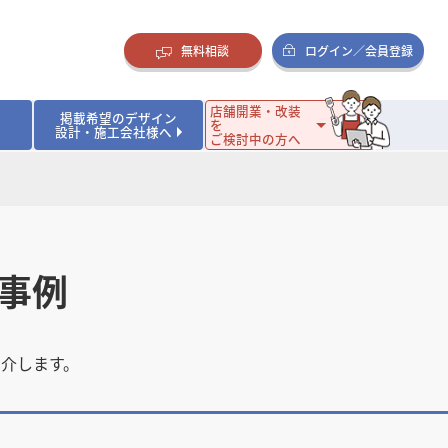
無料相談
ログイン／会員登録
店舗開業・改装
掲載希望のデザイン
を
設計・施工会社様へ
ご検討中の方へ
ダイニング・バー
ダイニング・バー
イタリアン・フレンチ
イタリアン・フレンチ
まとめ
店舗開業･改装を考えるオーナー様に役立つコラム
・ケーキ
・ケーキ
ラーメン・そば・うどん
ラーメン・そば・うどん
寿司・日本料理
寿司・日本料理
店舗デザインのプロに聞いてみた！
・韓国料理
・韓国料理
クラブ・スナック
クラブ・スナック
その他飲食店
その他飲食店
事例
インテリア・雑貨
インテリア・雑貨
スーパーマーケット・食品店・コンビニ
スーパーマーケット・食品店・コンビニ
生活・日用品・ホームセンター
生活・日用品・ホームセンター
ペット
ペット
その他小売店
その他小売店
保育園・幼稚園
保育園・幼稚園
オフィス
オフィス
イベントブース・ショールーム
イベントブース・ショールーム
介します。
ワーキングスペース
ワーキングスペース
その他公共・商業施設
その他公共・商業施設
リニック
リニック
薬局
薬局
老人ホーム・介護施設
老人ホーム・介護施設
フィットネスクラブ
フィットネスクラブ
その他福祉施設
その他福祉施設