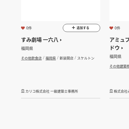
0件
0件
追加する
すみ劇場 一六八
アミュ
ドウ
福岡県
福岡県
その他飲食店
福岡県
新装開店
スケルトン
その他建築
カリコ株式会社 一級建築士事務所
株式会社