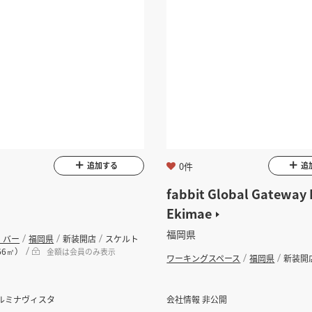
0件
追加する
追
​​fabbit Global Gateway
Ekimae
福岡県
・バー
福岡県
新装開店
スケルト
66㎡）
金額は会員のみ表示
ワーキングスペース
福岡県
新装開
ルミナヴィスタ
会社情報 非公開