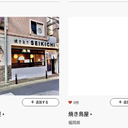
0件
追加する
追
屋
焼き鳥屋
福岡県