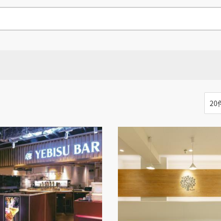
県
県
ホテル・旅
ホテル
旅
ホテル・旅
ホテル
旅
館・ブライダ
館・ブライダ
ル
その他宿泊施設
県
県
大分県
大分県
宮崎県
宮崎県
ル
美容院・美容室
美容院・美容室
美容・健康
美容・健康
エステ・マッサ
エステ・マッサ
パチンコ・スロ
パチンコ・スロ
アミューズメ
アミューズメ
おすすめ内装業者をもっと見る
ント施設
マンガ喫茶
ント施設
マンガ喫茶
る
福岡県
場
費用相場をもっと見る
住宅（戸建）
住宅・別荘
住宅（戸建）
住宅・別荘
その他建築物
その他
その他建築物
その他
る
すべてのデザイン設計施工業者を見る
すべてのデザイン設計・施工事例を見る
る
る