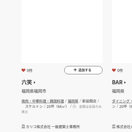
0件
0件
追加する
六笑
BAR
福岡県福岡市
福岡県
焼肉・中華料理・韓国料理
福岡県
新装開店
ダイニング
スケルトン
20坪（66㎡）
ン
20坪（
金額は会員のみ
表示
カリコ株式会社 一級建築士事務所
株式会社