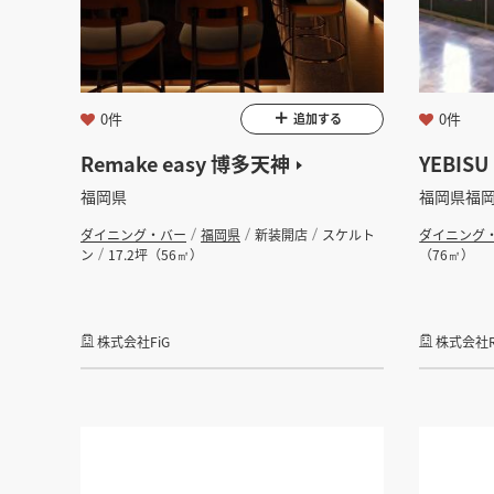
金額
会員ログ
坪数
0件
0件
追加する
Remake easy 博多天神
YEBIS
フリーワード
福岡県
福岡県福
ダイニング・バー
福岡県
新装開店
スケルト
ダイニング
ン
17.2坪（56㎡）
（76㎡）
株式会社FiG
株式会社Reb