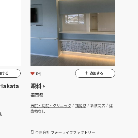
0件
加する
追加する
 Hakata
眼科
福岡県
医院・病院・クリニック
福岡県
新装開店
建
築物なし
店
合同会社 フォーライフファクトリー