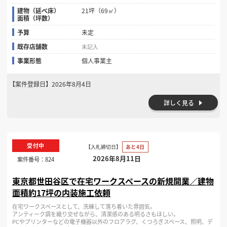
建物（延べ床）
21坪（69㎡）
面積（坪数）
予算
未定
既存店舗数
未記入
事業形態
個人事業主
【案件登録日】
2026年8月4日
詳しく見る
受付中
【入札締切日】
あと4日
2026年8月11日
案件番号：
824
東京都世田谷区で在宅ワークスペースの新規開業／建物
面積約17坪の内装施工依頼
在宅ワークスペースとして、洗練して落ち着いた雰囲気。
アンティーク調を織り交ぜながら、清潔感のある明るさもほしい。
PCやプリンターなどの電子機器以外のフロアラグ、くつろぎスペース、照明、デ