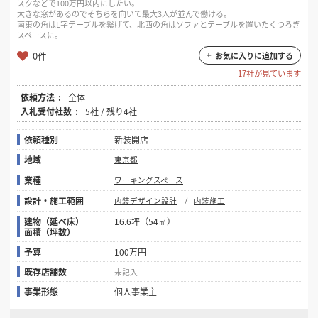
スクなどで100万円以内にしたい。
大きな窓があるのでそちらを向いて最大3人が並んで働ける。
南東の角はL字テーブルを繋げて、北西の角はソファとテーブルを置いたくつろぎ
スペースに。
0件
お気に入りに追加する
17社が見ています
依頼方法
全体
入札受付社数
5社 / 残り4社
依頼種別
新装開店
地域
東京都
業種
ワーキングスペース
設計・施工範囲
内装デザイン設計
内装施工
建物（延べ床）
16.6坪（54㎡）
面積（坪数）
予算
100万円
既存店舗数
未記入
事業形態
個人事業主