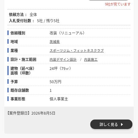
9社が見ています
依頼方法
全体
入札受付社数
5社 / 残り5社
依頼種別
改装（リニューアル）
地域
茨城県
業種
スポーツジム・フィットネスクラブ
設計・施工範囲
内装デザイン設計
内装施工
建物（延べ床）
24坪（79㎡）
面積（坪数）
予算
50万円
既存店舗数
1
事業形態
個人事業主
【案件登録日】
2026年8月5日
詳しく見る