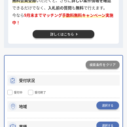
無料会員登録
いただくと、さらに
詳しい案件情報を確認
掲載希望のデザイン
設計・施工会社様へ
できるだけでなく、
入札前の質問
も
無料
で行えます。
今なら
9月末までマッチング
手数料無料キャンペーン
実施
中！
店舗開業・改装を
ご検討中の方へ
詳しくはこちら
検索条件をクリア
受付状況
受付中
受付終了
選択する
地域
選択する
業種