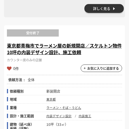
詳しく見る
受付終了
東京都青梅市でラーメン屋の新規開店／スケルトン物件
10坪の内装デザイン設計、施工依頼
カウンター席のみの店舗
0件
お気に入りに追加する
依頼方法
全体
依頼種別
新装開店
地域
東京都
業種
ラーメン・そば・うどん
設計・施工範囲
内装デザイン設計
内装施工
建物（延べ床）
10坪（33㎡）
面積（坪数）