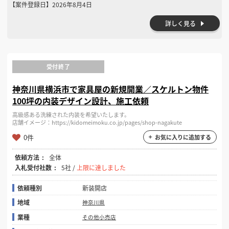
【案件登録日】
2026年8月4日
詳しく見る
受付終了
神奈川県横浜市で家具屋の新規開業／スケルトン物件
100坪の内装デザイン設計、施工依頼
高級感ある洗練された内装を希望いたします。
店舗イメージ：https://kidomeimoku.co.jp/pages/shop-nagakute
0件
お気に入りに追加する
依頼方法
全体
入札受付社数
5社 /
上限に達しました
依頼種別
新装開店
地域
神奈川県
業種
その他小売店