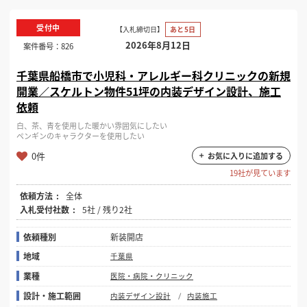
受付中
【入札締切日】
あと5日
2026年8月12日
案件番号：
826
千葉県船橋市で小児科・アレルギー科クリニックの新規
開業／スケルトン物件51坪の内装デザイン設計、施工
依頼
白、茶、青を使用した暖かい雰囲気にしたい
ペンギンのキャラクターを使用したい
0件
お気に入りに追加する
19社が見ています
依頼方法
全体
入札受付社数
5社 / 残り2社
依頼種別
新装開店
地域
千葉県
業種
医院・病院・クリニック
設計・施工範囲
内装デザイン設計
内装施工