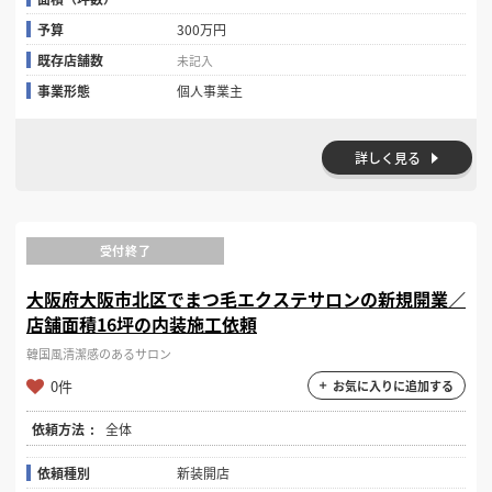
予算
300万円
既存店舗数
未記入
事業形態
個人事業主
詳しく見る
受付終了
大阪府大阪市北区でまつ毛エクステサロンの新規開業／
店舗面積16坪の内装施工依頼
韓国風清潔感のあるサロン
0件
お気に入りに追加する
依頼方法
全体
依頼種別
新装開店