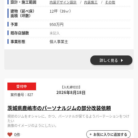
設計・施工範囲
内装デザイン設計
内装施工
その他
建物（延べ床）
12坪（39㎡）
面積（坪数）
予算
950万円
既存店舗数
未記入
事業形態
個人事業主
詳しく見る
受付中
【入札締切日】
2026年8月18日
案件番号：
827
茨城県鹿嶋市のパーソナルジムの部分改装依頼
現状のジムをオシャレに、かつ、パーソナルが保てるようパーテーションをつけ
たい
画像のイメージのようにしたい。
0件
お気に入りに追加する