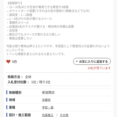
【部屋割り】
・15～20名ほどの生徒が着席できる教室が2部屋
→ホワイトボード設置(できれば大型の壁掛け/移動式などでも可)
・面談室：1～2部屋
→2～4名がけの机が置けるスペース
・事務所スペース
→従業員4名のデスクが置ける・教材用の本棚も設置
・自習室
→数名分でもスペースが取れるなら欲しい
・看板は設置したい
可能な限り費用は押さえたいですが、学習塾として教室同士の音漏れがないよう
にしたいです。
トイレも便器を変えられるなら変えたいです。
0件
お気に入りに追加する
14社が見ています
依頼方法
全体
入札受付社数
5社 / 残り3社
依頼種別
新装開店
地域
京都府
業種
学校・塾
設計・施工範囲
内装施工
その他