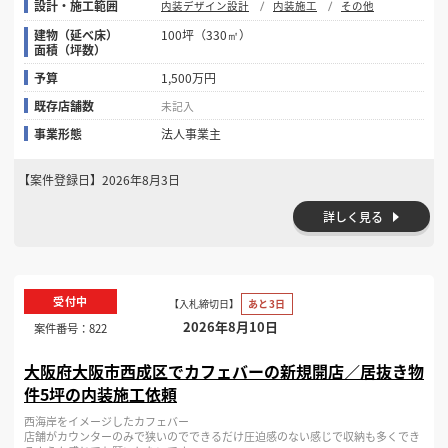
設計・施工範囲
内装デザイン設計
内装施工
その他
建物（延べ床）
100坪（330㎡）
面積（坪数）
予算
1,500万円
既存店舗数
未記入
事業形態
法人事業主
【案件登録日】
2026年8月3日
詳しく見る
受付中
【入札締切日】
あと3日
2026年8月10日
案件番号：
822
大阪府大阪市西成区でカフェバーの新規開店／居抜き物
件5坪の内装施工依頼
西海岸をイメージしたカフェバー
店舗がカウンターのみで狭いのでできるだけ圧迫感のない感じで収納も多くでき