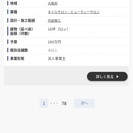
地域
大阪府
業種
ネイルサロン・ビューティーサロン
設計・施工範囲
内装施工
建物（延べ床）
16坪（52㎡）
面積（坪数）
予算
200万円
既存店舗数
未記入
事業形態
法人事業主
詳しく見る
1
78
・・・