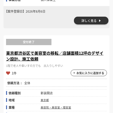
【案件登録日】
2026年8月6日
詳しく見る
受付終了
東京都渋谷区で美容室の移転／店舗面積12坪のデザイ
ン設計、施工依頼
1階で老人や車いすの方でも 出入りしやすい
1件
お気に入りに追加する
依頼方法
全体
依頼種別
新装開店
地域
東京都
業種
美容院・美容室・理容室