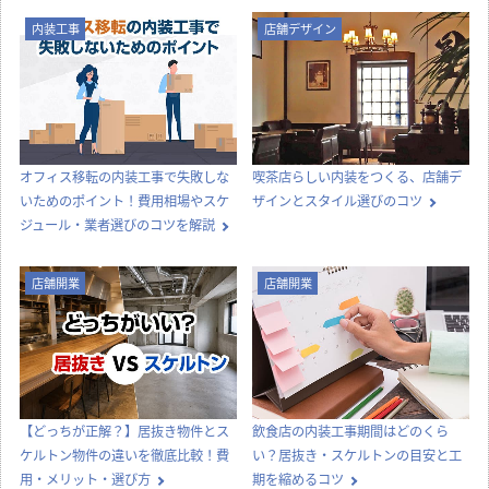
内装工事
店舗デザイン
オフィス移転の内装工事で失敗しな
喫茶店らしい内装をつくる、店舗デ
いためのポイント！費用相場やスケ
ザインとスタイル選びのコツ
ジュール・業者選びのコツを解説
店舗開業
店舗開業
【どっちが正解？】居抜き物件とス
飲食店の内装工事期間はどのくら
ケルトン物件の違いを徹底比較！費
い？居抜き・スケルトンの目安と工
用・メリット・選び方
期を縮めるコツ