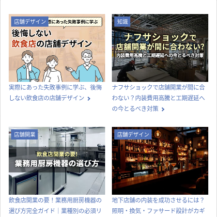
店舗デザイン
知識
実際にあった失敗事例に学ぶ、後悔
ナフサショックで店舗開業が間に合
しない飲食店の店舗デザイン
わない？内装費用高騰と工期遅延へ
の今とるべき対策
店舗開業
店舗デザイン
飲食店開業の要！業務用厨房機器の
地下店舗の内装を成功させるには？
選び方完全ガイド｜業種別の必須リ
照明・換気・ファサード設計がカギ