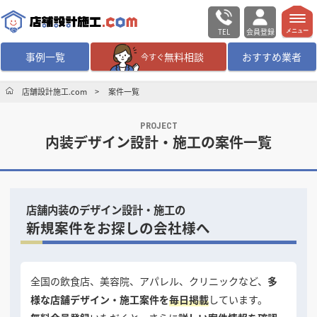
TEL
会員登録
メニュー
事例一覧
無料相談
おすすめ業者
今すぐ
無料相談
ログイン／会員登録
店舗設計施工.com
案件一覧
PROJECT
デザイン設計・施工
業者を探す
内装デザイン設計・施工の案件一覧
店舗・商業施設の
施工事例を探す
店舗内装のデザイン設計・施工の
マッチング案件一覧
新規案件をお探しの会社様へ
店舗設計施工.comとは
全国の飲食店、美容院、アパレル、クリニックなど、
多
内装の費用相場
シミュレーター
様な店舗デザイン・施工案件を
毎日掲載
しています。