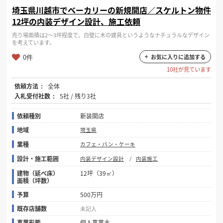
埼玉県川越市でベーカリーの新規開店／スケルトン物件
12坪の内装デザイン設計、施工依頼
売り場面積は2〜3坪程度で、白壁に木の建具というようなナチュラルなデザイン
を考えています。
0件
お気に入りに追加する
10社が見ています
依頼方法
全体
入札受付社数
5社 / 残り3社
依頼種別
新装開店
地域
埼玉県
業種
カフェ・パン・ケーキ
設計・施工範囲
内装デザイン設計
内装施工
建物（延べ床）
12坪（39㎡）
面積（坪数）
予算
500万円
既存店舗数
未記入
事業形態
個人事業主