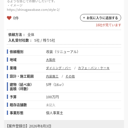
るような感じでお願いしたいです。
・イメージ
https://shinagawabase.com/style-2/
0件
お気に入りに追加する
18社が見ています
依頼方法
全体
入札受付社数
5社 / 残り5社
依頼種別
改装（リニューアル）
地域
大阪府
業種
ダイニング・バー
カフェ・パン・ケーキ
設計・施工範囲
内装施工
その他
建物（延べ床）
5坪（16㎡）
面積（坪数）
予算
100万円
既存店舗数
未記入
事業形態
個人事業主
【案件登録日】
2026年8月3日