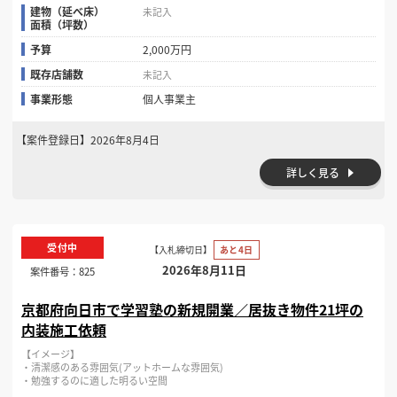
建物（延べ床）
未記入
面積（坪数）
予算
2,000万円
既存店舗数
未記入
事業形態
個人事業主
【案件登録日】
2026年8月4日
詳しく見る
受付中
【入札締切日】
あと4日
2026年8月11日
案件番号：
825
京都府向日市で学習塾の新規開業／居抜き物件21坪の
内装施工依頼
【イメージ】
・清潔感のある雰囲気(アットホームな雰囲気)
・勉強するのに適した明るい空間