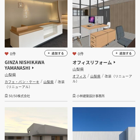
0件
0件
追加する
追加する
GINZA NISHIKAWA
オフィスリフォーム
YAMANASHI
山梨県
山梨県
オフィス
山梨県
改装（リニューア
ル）
カフェ・パン・ケーキ
山梨県
改装
（リニューアル）
50/50株式会社
小林建築設計事務所