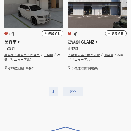
0件
0件
追加する
追加する
美容室
貸店舗 GLANZ
山梨県
山梨県
美容院・美容室・理容室
山梨県
改
その他公共・商業施設
山梨県
改装
装（リニューアル）
（リニューアル）
小林建築設計事務所
小林建築設計事務所
1