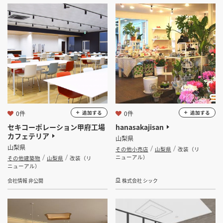
0件
0件
追加する
追加する
セキコーポレーション甲府工場
hanasakajisan
カフェテリア
山梨県
山梨県
その他小売店
山梨県
改装（リ
ニューアル）
その他建築物
山梨県
改装（リ
ニューアル）
会社情報 非公開
株式会社 シック