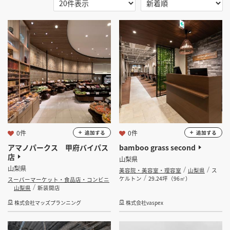
選択する
地域
掲載希望のデザイン
設計・施工会社様へ
山梨県
店舗開業・改装を
ご検討中の方へ
選択する
業種
選択する
設計・施工範囲
選択する
設計施工会社
0件
0件
追加する
追加する
アマノパークス 甲府バイパス
bamboo grass second
店
山梨県
金額
山梨県
美容院・美容室・理容室
山梨県
ス
ケルトン
29.24坪（96㎡）
スーパーマーケット・食品店・コンビニ
会員ログインすると検索できます。
山梨県
新装開店
株式会社マッズプランニング
株式会社vaspex
坪数