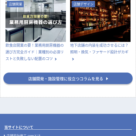
店舗デザイン
知識
実際にあった失敗事例に学ぶ、後悔
ナフサショックで店舗開業が間に合
しない飲食店の店舗デザイン
わない？内装費用高騰と工期遅延へ
の今とるべき対策
店舗開業
店舗デザイン
飲食店開業の要！業務用厨房機器の
地下店舗の内装を成功させるには？
選び方完全ガイド｜業種別の必須リ
照明・換気・ファサード設計がカギ
ストと失敗しない配置のコツ