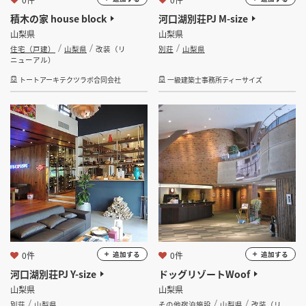
積木の家 house block
河口湖別荘PJ M-size
山梨県
山梨県
住宅（戸建）
山梨県
改装（リ
別荘
山梨県
ニューアル）
トートアーキテクツラボ合同会社
一級建築士事務所ティーサイズ
0件
0件
追加する
追加する
河口湖別荘PJ Y-size
ドッグリゾートWoof
山梨県
山梨県
別荘
山梨県
その他宿泊施設
山梨県
改装（リ