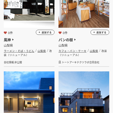
0件
0件
追加する
追加する
風神
パンの樹
山梨県
山梨県
ラーメン・そば・うどん
山梨県
改
カフェ・パン・ケーキ
山梨県
改装
装（リニューアル）
（リニューアル）
会社情報 非公開
トートアーキテクツラボ合同会社