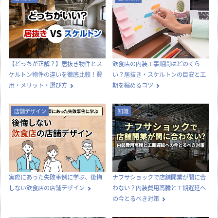
内装工事
店舗デザイン
オフィス移転の内装工事で失敗しな
喫茶店らしい内装をつくる、店舗デ
いためのポイント！費用相場やスケ
ザインとスタイル選びのコツ
ジュール・業者選びのコツを解説
店舗開業
店舗開業
【どっちが正解？】居抜き物件とス
飲食店の内装工事期間はどのくら
ケルトン物件の違いを徹底比較！費
い？居抜き・スケルトンの目安と工
用・メリット・選び方
期を縮めるコツ