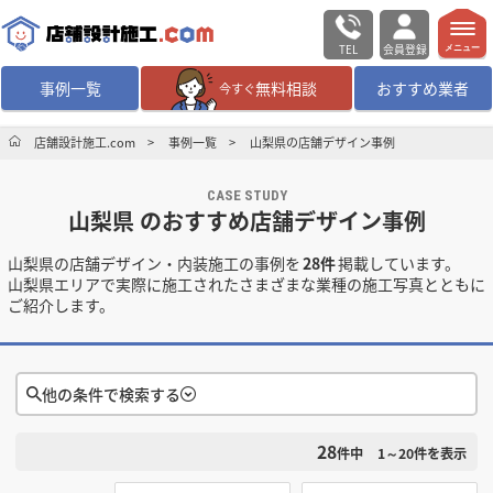
TEL
会員登録
メニュー
事例一覧
無料相談
おすすめ業者
今すぐ
無料相談
ログイン／会員登録
店舗設計施工.com
事例一覧
山梨県の店舗デザイン事例
CASE STUDY
デザイン設計・施工
業者を探す
山梨県 のおすすめ店舗デザイン事例
山梨県の店舗デザイン・内装施工の事例を
28件
掲載しています。
店舗・商業施設の
施工事例を探す
山梨県エリアで実際に施工されたさまざまな業種の施工写真とともに
ご紹介します。
マッチング案件一覧
店舗設計施工.comとは
他の条件で検索する
28
検索条件をクリア
内装の費用相場
シミュレーター
件中
1～20
件を表示