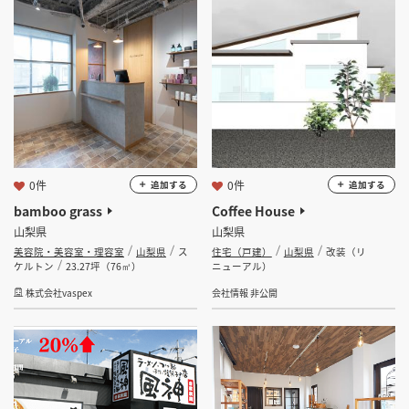
坪 ～
坪
フリーワード
0件
0件
追加する
追加する
検索する
bamboo grass
Coffee House
山梨県
山梨県
美容院・美容室・理容室
山梨県
ス
住宅（戸建）
山梨県
改装（リ
ケルトン
23.27坪（76㎡）
ニューアル）
株式会社vaspex
会社情報 非公開