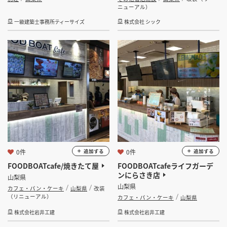
ニューアル）
一級建築士事務所ティーサイズ
株式会社 シック
0件
0件
追加する
追加する
FOODBOATcafe/焼きたて屋
FOODBOATcafeライフガーデ
ンにらさき店
山梨県
山梨県
カフェ・パン・ケーキ
山梨県
改装
（リニューアル）
カフェ・パン・ケーキ
山梨県
株式会社岩井工建
株式会社岩井工建