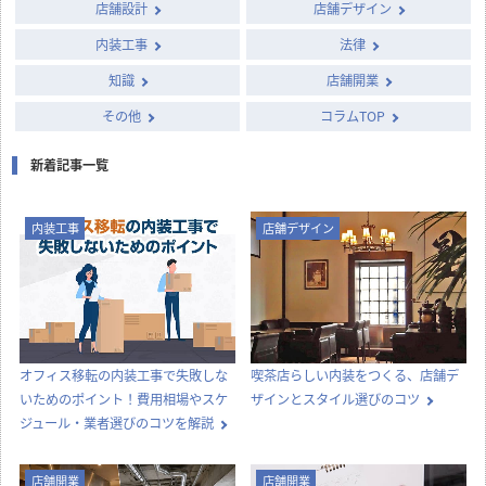
column
店舗開発・施設管理に
役立つコラム
店舗設計施工.comでは、飲食店・店舗・オフィスの開業・出店・改装
に役立つ情報や知識を発信中！
カテゴリー別に見る
店舗設計
店舗デザイン
内装工事
法律
知識
店舗開業
その他
コラムTOP
新着記事一覧