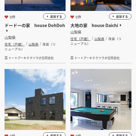
0件
0件
追加する
追加する
ドードーの家 house DohDoh
大地の家 house Daichi
山梨県
山梨県
住宅（戸建）
山梨県
改装（リ
ニューアル）
住宅（戸建）
山梨県
改装（リ
ニューアル）
トートアーキテクツラボ合同会社
トートアーキテクツラボ合同会社
0件
0件
追加する
追加する