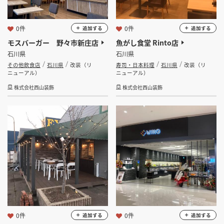
0件
0件
追加する
追加する
モスバーガー 野々市新庄店
魚がし食堂 Rinto店
石川県
石川県
その他飲食店
石川県
改装（リ
寿司・日本料理
石川県
改装（リ
ニューアル）
ニューアル）
株式会社西山装飾
株式会社西山装飾
0件
0件
追加する
追加する