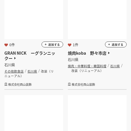
0件
1件
追加する
追加する
GRAN NICK ーグランニッ
焼肉koba 野々市店
クー
石川県
石川県
焼肉・中華料理・韓国料理
石川県
改装（リニューアル）
その他飲食店
石川県
改装（リ
ニューアル）
株式会社西山装飾
株式会社西山装飾