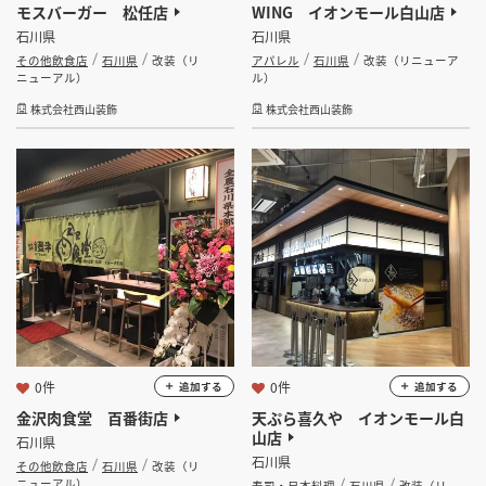
モスバーガー 松任店
WING イオンモール白山店
石川県
石川県
その他飲食店
石川県
改装（リ
アパレル
石川県
改装（リニューア
ニューアル）
ル）
株式会社西山装飾
株式会社西山装飾
0件
0件
追加する
追加する
金沢肉食堂 百番街店
天ぷら喜久や イオンモール白
山店
石川県
石川県
その他飲食店
石川県
改装（リ
ニューアル）
寿司・日本料理
石川県
改装（リ