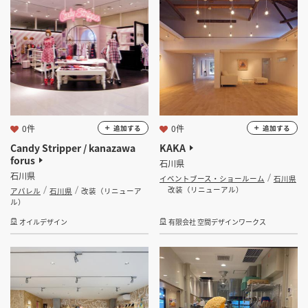
坪 ～
坪
フリーワード
0件
0件
追加する
追加する
検索する
Candy Stripper / kanazawa
KAKA
forus
石川県
石川県
イベントブース・ショールーム
石川県
改装（リニューアル）
アパレル
石川県
改装（リニューア
ル）
オイルデザイン
有限会社 空間デザインワークス