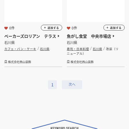
0件
0件
追加する
追加する
ベーカーズロリアン テラス
魚がし食堂 中央市場店
石川県
石川県
カフェ・パン・ケーキ
石川県
寿司・日本料理
石川県
改装（リ
ニューアル）
株式会社西山装飾
株式会社西山装飾
1
KEYWORD SEARCH