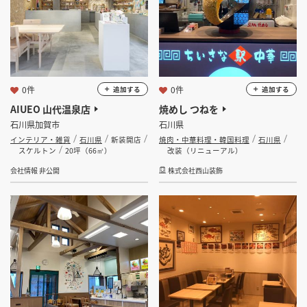
0件
0件
追加する
追加する
AIUEO 山代温泉店
焼めし つねを
石川県加賀市
石川県
インテリア・雑貨
石川県
新装開店
焼肉・中華料理・韓国料理
石川県
スケルトン
20坪（66㎡）
改装（リニューアル）
会社情報 非公開
株式会社西山装飾