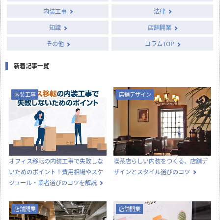
column
店舗開発・施設管理に
役立つコラム
店舗設計施工.comでは、飲食店・店舗・オフィスの開業・出店・改装
に役立つ情報や知識を発信中！
カテゴリー別に見る
店舗設計
店舗デザイン
内装工事
法律
知識
店舗開業
その他
コラムTOP
新着記事一覧
内装工事
店舗デザイン