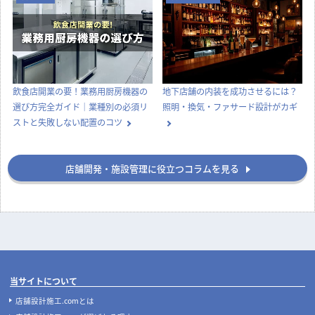
店舗デザイン
知識
実際にあった失敗事例に学ぶ、後悔
ナフサショックで店舗開業が間に合
しない飲食店の店舗デザイン
わない？内装費用高騰と工期遅延へ
の今とるべき対策
店舗開業
店舗デザイン
飲食店開業の要！業務用厨房機器の
地下店舗の内装を成功させるには？
選び方完全ガイド｜業種別の必須リ
照明・換気・ファサード設計がカギ
ストと失敗しない配置のコツ