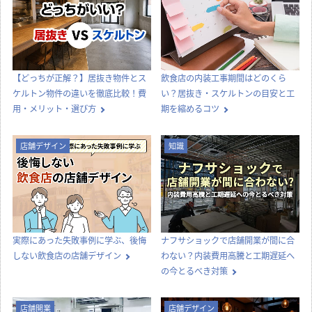
オフィス移転の内装工事で失敗しな
喫茶店らしい内装をつくる、店舗デ
いためのポイント！費用相場やスケ
ザインとスタイル選びのコツ
ジュール・業者選びのコツを解説
店舗開業
店舗開業
【どっちが正解？】居抜き物件とス
飲食店の内装工事期間はどのくら
ケルトン物件の違いを徹底比較！費
い？居抜き・スケルトンの目安と工
用・メリット・選び方
期を縮めるコツ