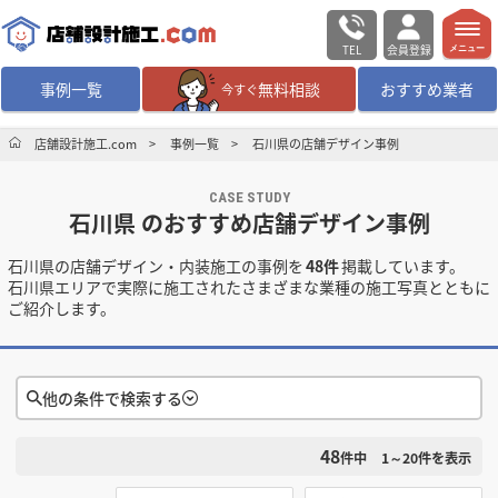
TEL
会員登録
メニュー
事例一覧
無料相談
おすすめ業者
今すぐ
無料相談
ログイン／会員登録
店舗設計施工.com
事例一覧
石川県の店舗デザイン事例
CASE STUDY
デザイン設計・施工
業者を探す
石川県 のおすすめ店舗デザイン事例
石川県の店舗デザイン・内装施工の事例を
48件
掲載しています。
店舗・商業施設の
施工事例を探す
石川県エリアで実際に施工されたさまざまな業種の施工写真とともに
ご紹介します。
マッチング案件一覧
店舗設計施工.comとは
他の条件で検索する
48
検索条件をクリア
内装の費用相場
シミュレーター
件中
1～20
件を表示