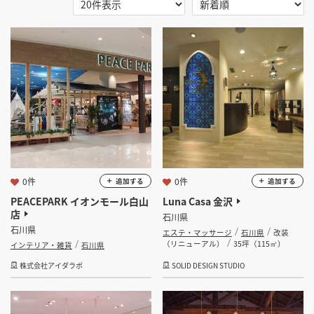
選択する
地域
掲載希望のデザイン
設計・施工会社様へ
石川県
店舗開業・改装を
ご検討中の方へ
選択する
業種
選択する
設計・施工範囲
選択する
設計施工会社
0件
0件
追加する
追加する
PEACEPARK イオンモール白山
Luna Casa 金沢
店
石川県
金額
石川県
エステ・マッサージ
石川県
改装
（リニューアル）
35坪（115㎡）
インテリア・雑貨
石川県
会員ログインすると検索できます。
株式会社アイダラボ
SOLID DESIGN STUDIO
坪数