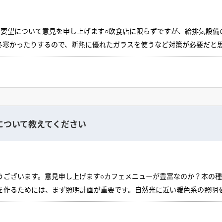
ご要望について意見を申し上げます○飲食店に限らずですが、給排気設備
が無いとガラスを開口する必要があります。またそれらの設備類を壁に
冬寒かったりするので、断熱に優れたガラスを使うなど対策が必要だと
です。また、店内からガラス腰にそれらが見えますね○温室効果で温度
が悪くなります。また、方角や庇の長さにもよりますが、日差しなども
フィルム選定に慎重さが求められます○日没後、近隣施設や街灯の光が
。
について教えてください
うございます。意見申し上げます○カフェメニューが豊富なのか？本の
ちらを大事にするのかで客層が異なると思います○サービスの仕方で動
を作るためには、まず照明計画が重要です。自然光に近い暖色系の照明
じた快適さを維持します。動線は、読書の妨げにならないように計画し
度なプライバシーも快適さに影響します。