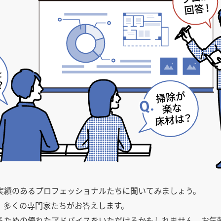
県
県
ホテル・旅
ホテル
旅
ホテル・旅
ホテル
旅
館・ブライダ
館・ブライダ
ル
その他宿泊施設
県
県
大分県
大分県
宮崎県
宮崎県
ル
美容院・美容室
美容院・美容室
美容・健康
美容・健康
エステ・マッサ
エステ・マッサ
パチンコ・スロ
パチンコ・スロ
アミューズメ
アミューズメ
おすすめ内装業者をもっと見る
ント施設
マンガ喫茶
ント施設
マンガ喫茶
場
費用相場をもっと見る
住宅（戸建）
住宅・別荘
住宅（戸建）
住宅・別荘
その他建築物
その他
その他建築物
その他
すべてのデザイン設計施工業者を見る
すべてのデザイン設計・施工事例を見る
実績のあるプロフェッショナルたちに聞いてみましょう。
、多くの専門家たちがお答えします。
るための優れたアドバイスをいただけるかもしれません。お気