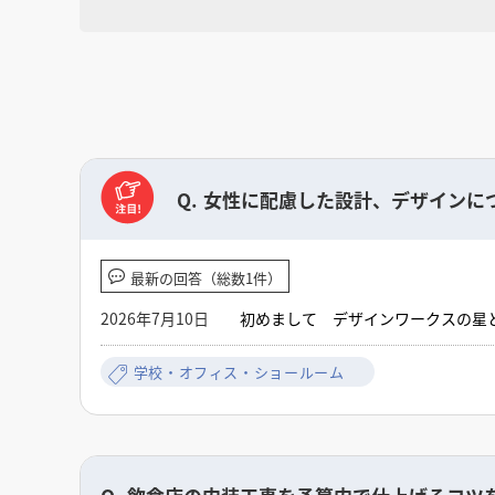
Q.
女性に配慮した設計、デザインに
最新の回答（総数1件）
2026年7月10日
初めまして デザインワークスの星
面（手洗）とは別にパウダーコーナ
素でしょうか？エントランスに配慮
学校・オフィス・ショールーム
より高くなったりする可動の棚部分
替スペースでしょうかパウダールー
が 今は女性だけではなく男性も同
的には衣食住/SPACEの部分に 
した