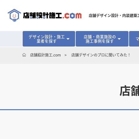
店舗デザイン設計・内装建築
デザイン設計・施工
店舗・商業施設の
業者を探す
施工事例を探す
対応可能地域から探す
地域から探す
開業･改装をご検討中の方へ
店舗設計施工.com
店舗デザインのプロに聞いてみた！
北海道
北海道
青森県
青森県
岩手県
岩手県
宮城
宮城
北海道・東北
北海道・東北
見積り額が安くなる理由
物件契約前に業者を決めるメリット
福島県
福島県
マッチングまでの流れ
よくある質問
店舗オーナーの内装
東京都
東京都
神奈川県
神奈川県
千葉県
千葉県
茨
茨
関東
関東
店
埼玉県
埼玉県
愛知県
愛知県
新潟県
新潟県
富山県
富山県
石川
石川
中部
中部
長野県
長野県
岐阜県
岐阜県
静岡県
静岡県
大阪府
大阪府
兵庫県
兵庫県
京都府
京都府
三重
三重
関西
関西
和歌山県
和歌山県
鳥取県
鳥取県
島根県
島根県
岡山県
岡山県
広島
広島
中国
中国