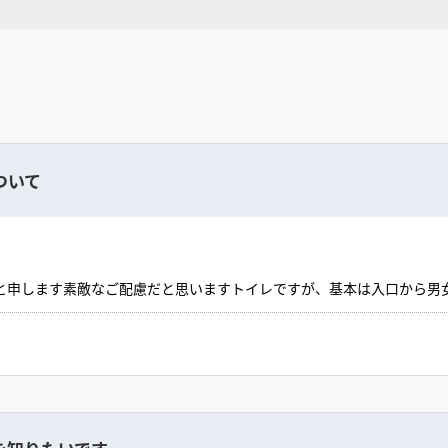
ついて
と申します素敵なご配慮だと思いますトイレですが、基本は入口から男
ー（的）が小さくても別にあると良いですね カウンターとミラーだけ
する意味合いが少しわからないのですが…冬場は女性はロングブーツの
がある良いと思いますエントランスの横もしくは壁１枚を挟んだ場所に
ムと一緒にあると良いですね ほん少しのスペースで構わないのでスッ
じように思いますですので、男女ともに配慮できるように このような
少しの配慮があっただけで違うように思います簡単ではありますが この