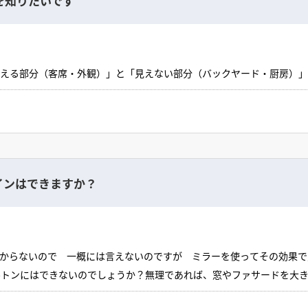
を知りたいです
に見える部分（客席・外観）」と「見えない部分（バックヤード・厨房）
ルに抑える。2. 居抜き物件を活用する厨房設備・排気・グリーストラ
位で費用が上がるため、物件選びが最も重要なポイント。3. 素材・仕上
工夫すれば「低コストでも高見え」できる。床材は耐久性を優先して選び
大きな出費。物件の「既存インフラ」が十分かどうかを確認し、不足する場
用する。棚やパーティションなど簡単な部分はDIYで追加するとコスト
ら見積もりを取る。「一式見積もり」ではなく、できるだけ項目ごとに詳
はコストが跳ね上がる原因。事前にプランを固め、必要な部分と不要な
インはできますか？
からないので 一概には言えないのですが ミラーを使ってその効果で
トンにはできないのでしょうか？無理であれば、窓やファサードを大き