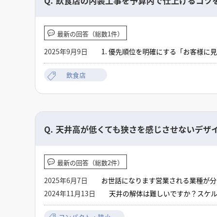
Q.
飲食店の内装工事を予算内で仕上げるコツ
最新の回答（総数1件）
2025年9月9日
1. 優先順位を明確にする「お客様
要な部分に投資し、それ以外はシンプ
る。新設が必要な場合は100万円単
飲食店
ト仕上げをうまく使う。壁紙や塗装を
える電気容量や給排水の工事は隠れた
明器具、家具、装飾小物は既製品を活
野や価格が異なるため、必ず複数社か
定する工事が始まってからの追加変更
Q.
天井高が低くても狭さを感じさせないデザ
最新の回答（総数2件）
2025年6月7日
お世話になります営業される業種が分
2024年11月13日
天井の解体は難しいですか？スケル
コンパクト・狭小