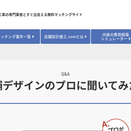
工事の専門業者とすぐ出会える無料マッチングサイト
内装の費用相場
マッチング案件一覧
店舗設計施工.comとは
シミュレーター
対応可能業種から探す
業種から探す
お役立ちコンテンツ
居酒屋・バル
居酒屋・バル
県
県
秋田県
秋田県
山形県
山形県
安心のサポート体制
開業・改装に使える補助金・助成金
カフェ・パン
カフェ・パン
飲食
飲食
内装工事費用シミュレーション
業者探し体験談
Q&A
焼肉・中華料理
焼肉・中華料理
城県
城県
栃木県
栃木県
群馬県
群馬県
舗デザインのプロに聞いてみ
アパレル
アパレル
アパレル・物
アパレル・物
販・ペット
販・ペット
県
県
福井県
福井県
山梨県
山梨県
趣味・文化
趣味・文化
店舗の開業･改装をしたい方はこちら
学校・塾
学校・塾
学校・オフィ
学校・オフィ
ス・ショー
ス・ショー
県
県
滋賀県
滋賀県
奈良県
奈良県
エントランス
エントランス
ルーム
ルーム
医院・病院・ク
医院・病院・ク
医療・福祉・
医療・福祉・
県
県
山口県
山口県
スポーツ
スポーツ
スポーツジム・
スポーツジム・