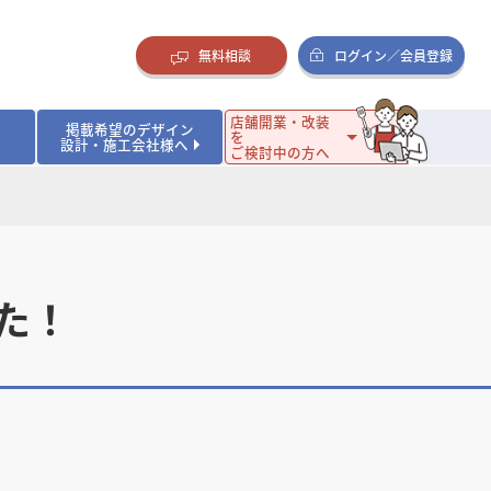
無料相談
ログイン／会員登録
店舗開業・改装
掲載希望のデザイン
を
設計・施工会社様へ
ご検討中の方へ
ダイニング・バー
ダイニング・バー
イタリアン・フレンチ
イタリアン・フレンチ
まとめ
店舗開業･改装を考えるオーナー様に役立つコラム
・ケーキ
・ケーキ
ラーメン・そば・うどん
ラーメン・そば・うどん
寿司・日本料理
寿司・日本料理
店舗デザインのプロに聞いてみた！
・韓国料理
・韓国料理
クラブ・スナック
クラブ・スナック
その他飲食店
その他飲食店
た！
インテリア・雑貨
インテリア・雑貨
スーパーマーケット・食品店・コンビニ
スーパーマーケット・食品店・コンビニ
生活・日用品・ホームセンター
生活・日用品・ホームセンター
ペット
ペット
その他小売店
その他小売店
保育園・幼稚園
保育園・幼稚園
オフィス
オフィス
イベントブース・ショールーム
イベントブース・ショールーム
ワーキングスペース
ワーキングスペース
その他公共・商業施設
その他公共・商業施設
リニック
リニック
薬局
薬局
老人ホーム・介護施設
老人ホーム・介護施設
フィットネスクラブ
フィットネスクラブ
その他福祉施設
その他福祉施設