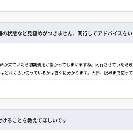
備の状態など見極めがつきません。同行してアドバイスをい
命が来ていたら初期費用が掛かってしまいますね。同行させていただき
ればどれくらい使っているかは直ぐに分かります。大体、限界まで使って
すと費用がかかります。同行は大丈夫ですが、移動費や駐車場代、拘束時
ますとそこは不確定なものになってきます。
付けることを教えてほしいです