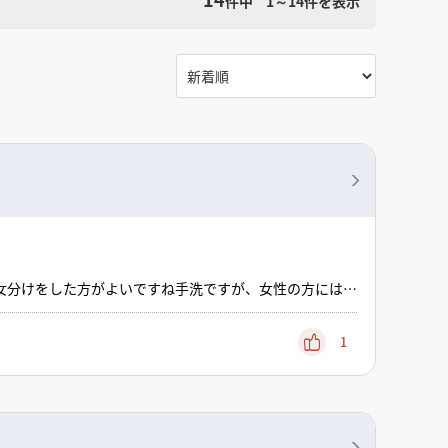
件中
1～14
件を表示
女分けをした方がよいですね手洗ですが、女性の方には洗
で良いのでエントランスですが 靴？もしくはロッカー要
方がいらっしゃいますので 下足置き場にも高さが季節に
 姿見のミラーがあると良いですねその他には やはり着
1
と入れる場所があれば なお良しでしょうかと書きました
プライベートスペースがどこかにできると良いですね基本
ようなことでご参考になるでしょうかありがとうございま