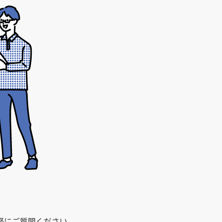
館
民泊
ブライダル・ウェディング会場
館
ブライダル・ウェディング会場
その他宿泊施設
・理容室
ネイルサロン・ビューティーサロン
・理容室
ネイルサロン・ビューティーサロン
ージ
スパ・銭湯・サウナ
その他美容健康施設
ージ
スパ・銭湯・サウナ
その他美容健康施設
ット
カラオケ
ボーリング
ダーツ・ビリヤード
ット
カラオケ
ボーリング
ダーツ・ビリヤード
ゲームセンター
その他アミューズメント
ゲームセンター
その他アミューズメント
住宅（マンション・アパート）
別荘
住居その他
住宅（マンション・アパート）
別荘
住居その他
軽にご質問ください。