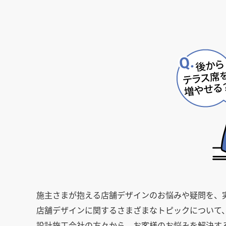
徳島県
徳島県
香川県
香川県
愛媛県
愛媛県
高知
高知
四国
四国
福岡県
福岡県
佐賀県
佐賀県
長崎県
長崎県
熊本
熊本
九州・沖縄
九州・沖縄
鹿児島県
鹿児島県
沖縄県
沖縄県
おすすめの内装業者
海外
その他地域
その他
費用相場を調べる
東京のおすすめ内装業者
神奈川･横浜のおすすめ内装業者
おすすめ内装業者ランキング
カフェの内装工事の費用相場
居酒屋･バルの内装工事の費用相
業種別 内装工事の費用相場
施主さまが抱える店舗デザインのお悩みや疑問を、
店舗デザインに関するさまざまなトピックについて
設計施工会社の方々から、お客様のお悩みを解決す