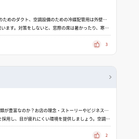
のためのダクト、空調設備のための冷媒配管用は外壁を
留めて屋上もしくは地上に持っていかねばなりませんので
思います。対策をしないと、窓際の席は暑かったり、寒
対策と西日対策が必要です。最近は赤外線反射フィルムも
影響してきますのでカーテンや、ブラインドなどで日差し
店内に差し込みますのでご注意下さい
3
種類が豊富なのか？お店の理念・ストーリーやビジネス収
線計画、ゾーニング、各用途の面積取りが変わっていきま
を採用し、目が疲れにくい環境を提供しましょう。空調は
、スタッフの動線とお客様の動線が交錯しないよう工夫す
2