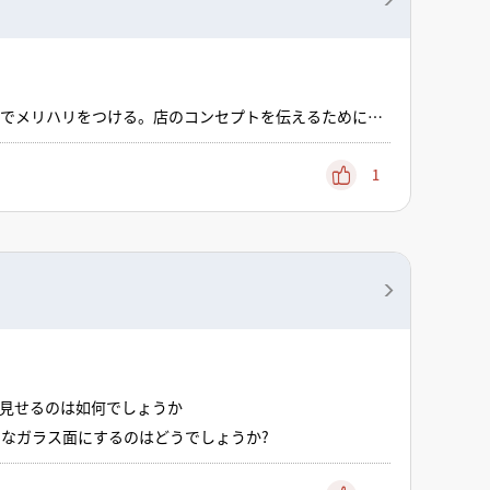
」でメリハリをつける。店のコンセプトを伝えるために重
ップなどが残っている物件を選べば大幅にコスト削減でき
げを工夫する本物の無垢材や石材ではなく、化粧板・シー
、装飾的な部分は最小限に。4. 設備工事のコストを抑
1
合は早めに見積に反映する。5. DIYや既製品の活用照
削減になる。6.相見積もりをとる内装業者によって得意分
細が出ている見積を比較する。7. 工事範囲を最初に確
部分を明確にしてから着工する。
見せるのは如何でしょうか
なガラス面にするのはどうでしょうか?