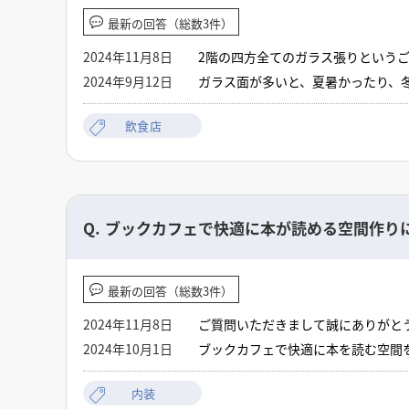
最新の回答（総数3件）
2024年11月8日
2階の四方全てのガラス張りという
開口しますガラス面の上に十分な壁
2024年9月12日
ガラス面が多いと、夏暑かったり、
ガラス以外ビス留可能な下地が必要
かったりしますし、エアコンの効き
ございますが網入りガラスの場合は
の強い日は対策する必要もあります
飲食店
Q.
ブックカフェで快適に本が読める空間作り
最新の回答（総数3件）
2024年11月8日
ご質問いただきまして誠にありがと
支面として飲食と本を読む行為のど
2024年10月1日
ブックカフェで快適に本を読む空間
す
適度な温度と湿度を保ち、季節に応
ることが大切です。静かな音楽や適
内装