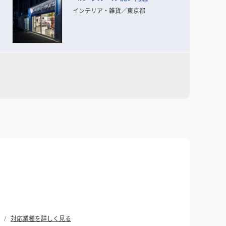
らもけっして流されることのない
インテリア・雑貨
／
東京都
対応業種を詳しく見る