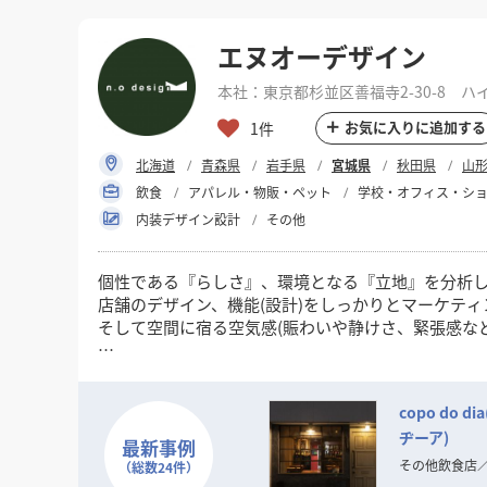
エヌオーデザイン
本社：東京都杉並区善福寺2-30-8 ハ
お気に入りに追加する
1件
北海道
青森県
岩手県
宮城県
秋田県
山
飲食
アパレル・物販・ペット
学校・オフィス・シ
内装デザイン設計
その他
個性である『らしさ』、環境となる『立地』を分析
店舗のデザイン、機能(設計)をしっかりとマーケテ
そして空間に宿る空気感(賑わいや静けさ、緊張感な
限られた予算内で魅力のある空間、お店を作るのが
まずはお気兼ねなくご相談ください。
copo do 
ヂーア)
最新事例
その他飲食店
（総数24件）