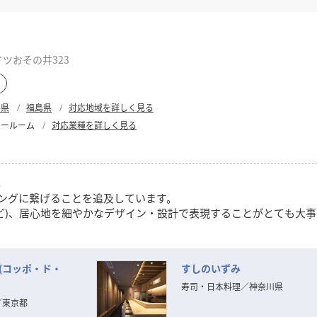
イツおその井323
形県
福島県
対応地域を詳しく見る
ョールーム
対応業種を詳しく見る
し
ィングに繋げることを追及しています。
ど)、居心地を細やかなデザイン・設計で表現することがとても大
使命と考えています。
dia(コッポ・ド・
すしのいずみ
寿司・日本料理
／
神奈川県
／
東京都