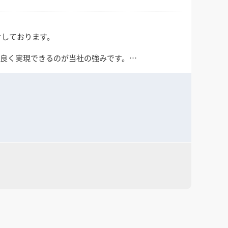
けしております。
ス良く実現できるのが当社の強みです。
短納期・遠方対応も可能です。
応を行っております。
てぜひご検討ください。