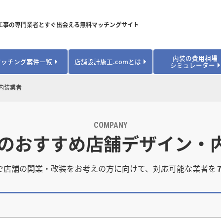
工事の専門業者とすぐ出会える無料マッチングサイト
内装の費用相場
マッチング案件一覧
店舗設計施工.comとは
シミュレーター
対応可能業種から探す
業種から探す
お役立ちコンテンツ
内装業者
居酒屋・バル
居酒屋・バル
県
県
秋田県
秋田県
山形県
山形県
安心のサポート体制
開業・改装に使える補助金・助成金
カフェ・パン
カフェ・パン
飲食
飲食
内装工事費用シミュレーション
業者探し体験談
COMPANY
焼肉・中華料理
焼肉・中華料理
城県
城県
栃木県
栃木県
群馬県
群馬県
 のおすすめ店舗デザイン・
アパレル
アパレル
アパレル・物
アパレル・物
販・ペット
販・ペット
県
県
福井県
福井県
山梨県
山梨県
趣味・文化
趣味・文化
店舗の開業･改装をしたい方はこちら
で店舗の開業・改装をお考えの方に向けて、対応可能な業者を
学校・塾
学校・塾
学校・オフィ
学校・オフィ
ス・ショー
ス・ショー
県
県
滋賀県
滋賀県
奈良県
奈良県
エントランス
エントランス
ルーム
ルーム
医院・病院・ク
医院・病院・ク
医療・福祉・
医療・福祉・
県
県
山口県
山口県
スポーツ
スポーツ
スポーツジム・
スポーツジム・