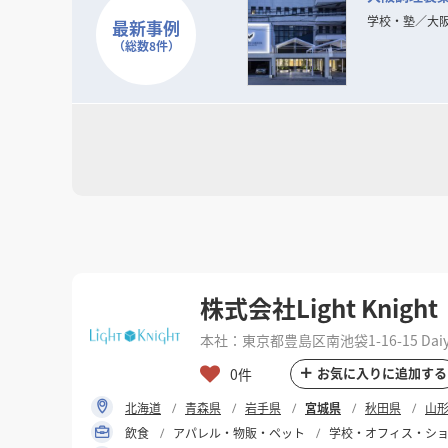
現代のトレンド・ニーズの変化は一層加速し本質の
「普遍的DESIGNの可能性」をさらに追求してまいり
学校・塾
／
大
最新事例
（総数8件）
そして、数々の商空間、住空間プランニングで培っ
お客様の良きビジネスパートナーとして「最良の空
株式会社Light Knight
本社：東京都豊島区南池袋1-16-15 Daiya G
お気に入りに追加する
0件
北海道
青森県
岩手県
宮城県
秋田県
山
飲食
アパレル・物販・ペット
学校・オフィス・シ