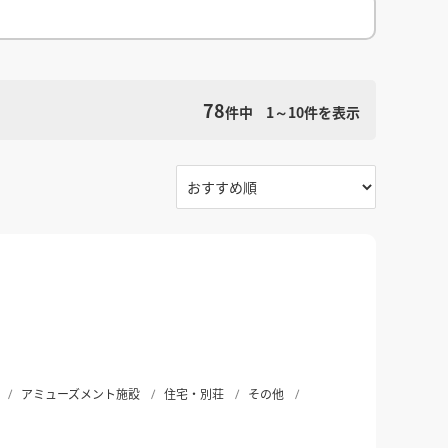
館
民泊
ブライダル・ウェディング会場
館
ブライダル・ウェディング会場
その他宿泊施設
・理容室
ネイルサロン・ビューティーサロン
・理容室
ネイルサロン・ビューティーサロン
ージ
スパ・銭湯・サウナ
その他美容健康施設
ージ
スパ・銭湯・サウナ
その他美容健康施設
78
件中
1～10
件を表示
検索条件をクリア
ット
カラオケ
ボーリング
ダーツ・ビリヤード
ット
カラオケ
ボーリング
ダーツ・ビリヤード
ゲームセンター
その他アミューズメント
ゲームセンター
その他アミューズメント
住宅（マンション・アパート）
別荘
住居その他
住宅（マンション・アパート）
別荘
住居その他
アミューズメント施設
住宅・別荘
その他