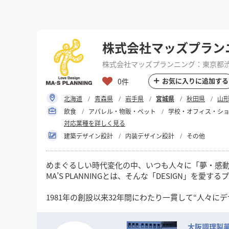
株式会社マッズプラン
株式会社マッズプランニング：東京都渋谷
お気に入りに追加する
0件
北海道
青森県
岩手県
宮城県
秋田県
山
飲食
アパレル・物販・ペット
学校・オフィス・シ
対応業種を詳しく見る
建築デザイン設計
内装デザイン設計
その他
めまぐるしい時代変化の中、いつも人々に「夢・感動・
MA’S PLANNINGとは、そんな「DESIGN」
1981年の創設以来32年間にわたり一貫して“人々に
というシンプルなコンセプトを念頭に「愛のあるDES
大阪調理製