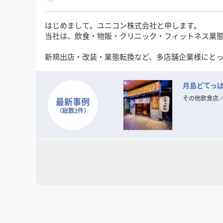
はじめまして。ユニコン株式会社と申します。
当社は、飲食・物販・クリニック・フィットネス業
新規出店・改装・業態転換など、多店舗企業様にとっ
VE（バリューエンジニアリング）提案を通じて、コ
月島どてっ
現在、全国エリアでのスポット案件・継続支援体制
出店拡大や施設リブランディングをお考えの企業様の
その他飲食店
最新事例
（総数2件）
まずは御社のご意向・条件をヒアリングさせていた