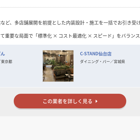
検索する
態など、多店舗展開を前提とした内装設計・施工を一括でお引き受
て重要な局面で「標準化 × コスト最適化 × スピード」をバラン
ストを抑えながらもブランドの世界観を保った施工を実現。夜間・
ぱん
C-STAND仙台店
の構築も進めており、信頼関係を重視したパートナーシップ型の対
右腕として、**「現場を理解した提案ができる内装会社」**とし
／
東京都
ダイニング・バー
／
宮城県
だけましたら幸いです。
この業者を詳しく見る