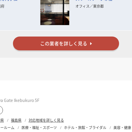
見極めが困難となる中、この思いを忘れず、変化を的確に捉えなが
ます。
阪府
オフィス
／
東京都
た確かな経験と実績を裏付けに
間づくり」をお手伝いいたします。
この業者を詳しく見る
ate Ikebukuro 5F
形県
福島県
対応地域を詳しく見る
ョールーム
医療・福祉・スポーツ
ホテル・旅館・ブライダル
美容・健康