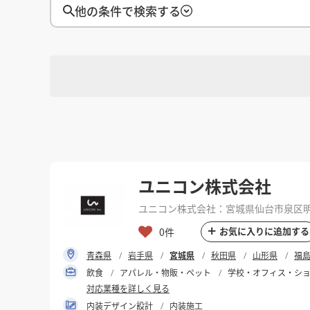
徳島県
徳島県
香川県
香川県
愛媛県
愛媛県
高知
高知
四国
四国
他の条件で検索する
福岡県
福岡県
佐賀県
佐賀県
長崎県
長崎県
熊本
熊本
九州・沖縄
九州・沖縄
鹿児島県
鹿児島県
沖縄県
沖縄県
おすすめの内装業者
海外
その他地域
その他
費用相場を調べる
東京のおすすめ内装業者
神奈川･横浜のおすすめ内装業者
おすすめ内装業者ランキング
カフェの内装工事の費用相場
居酒屋･バルの内装工事の費用相
選択
対応可能地域
業種別 内装工事の費用相場
選択
対応可能業種
ユニコン株式会社
ユニコン株式会社：宮城県仙台市泉区明石
選択
設計・施工範囲
お気に入りに追加する
0件
青森県
岩手県
宮城県
秋田県
山形県
福
飲食
アパレル・物販・ペット
学校・オフィス・シ
フリーワード
対応業種を詳しく見る
内装デザイン設計
内装施工