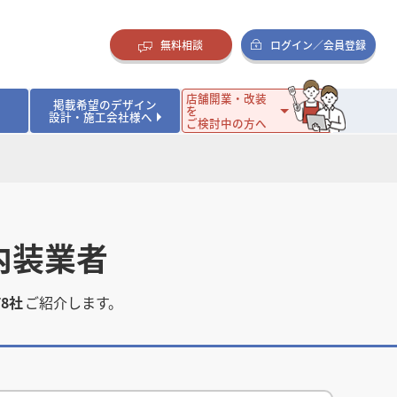
無料相談
ログイン／会員登録
店舗開業・改装
掲載希望のデザイン
を
設計・施工会社様へ
ご検討中の方へ
ダイニング・バー
ダイニング・バー
イタリアン・フレンチ
イタリアン・フレンチ
まとめ
店舗開業･改装を考えるオーナー様に役立つコラム
・ケーキ
・ケーキ
ラーメン・そば・うどん
ラーメン・そば・うどん
寿司・日本料理
寿司・日本料理
店舗デザインのプロに聞いてみた！
・韓国料理
・韓国料理
クラブ・スナック
クラブ・スナック
その他飲食店
その他飲食店
内装業者
インテリア・雑貨
インテリア・雑貨
スーパーマーケット・食品店・コンビニ
スーパーマーケット・食品店・コンビニ
生活・日用品・ホームセンター
生活・日用品・ホームセンター
ペット
ペット
その他小売店
その他小売店
78社
ご紹介します。
保育園・幼稚園
保育園・幼稚園
オフィス
オフィス
イベントブース・ショールーム
イベントブース・ショールーム
ワーキングスペース
ワーキングスペース
その他公共・商業施設
その他公共・商業施設
リニック
リニック
薬局
薬局
老人ホーム・介護施設
老人ホーム・介護施設
フィットネスクラブ
フィットネスクラブ
その他福祉施設
その他福祉施設