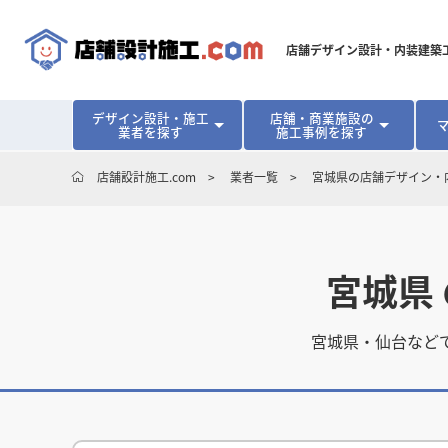
店舗デザイン設計・内装建築
デザイン設計・施工
店舗・商業施設の
業者を探す
施工事例を探す
対応可能地域から探す
地域から探す
開業･改装をご検討中の方へ
店舗設計施工.com
業者一覧
宮城県の店舗デザイン・
北海道
北海道
青森県
青森県
岩手県
岩手県
宮城
宮城
北海道・東北
北海道・東北
見積り額が安くなる理由
物件契約前に業者を決めるメリット
福島県
福島県
マッチングまでの流れ
よくある質問
店舗オーナーの内装
東京都
東京都
神奈川県
神奈川県
千葉県
千葉県
茨
茨
関東
関東
宮城県
埼玉県
埼玉県
愛知県
愛知県
新潟県
新潟県
富山県
富山県
石川
石川
中部
中部
宮城県・仙台など
長野県
長野県
岐阜県
岐阜県
静岡県
静岡県
大阪府
大阪府
兵庫県
兵庫県
京都府
京都府
三重
三重
関西
関西
和歌山県
和歌山県
鳥取県
鳥取県
島根県
島根県
岡山県
岡山県
広島
広島
中国
中国