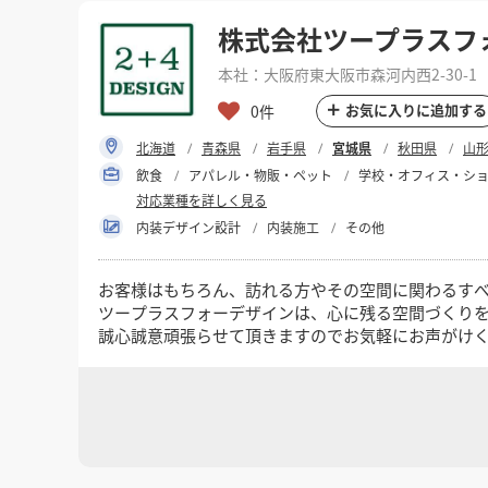
株式会社ツープラスフ
本社：大阪府東大阪市森河内西2-30-1
お気に入りに追加する
0件
北海道
青森県
岩手県
宮城県
秋田県
山
飲食
アパレル・物販・ペット
学校・オフィス・シ
対応業種を詳しく見る
内装デザイン設計
内装施工
その他
お客様はもちろん、訪れる方やその空間に関わるす
ツープラスフォーデザインは、心に残る空間づくり
誠心誠意頑張らせて頂きますのでお気軽にお声がけ