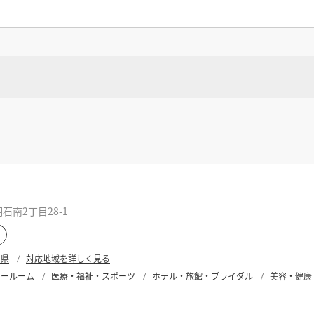
県
県
ホテル・旅
ホテル
旅
ホテル・旅
ホテル
旅
館・ブライダ
館・ブライダ
ル
その他宿泊施設
県
県
大分県
大分県
宮崎県
宮崎県
ル
美容院・美容室
美容院・美容室
美容・健康
美容・健康
エステ・マッサ
エステ・マッサ
パチンコ・スロ
パチンコ・スロ
アミューズメ
アミューズメ
おすすめ内装業者をもっと見る
ント施設
マンガ喫茶
ント施設
マンガ喫茶
場
費用相場をもっと見る
する
宮城県
住宅（戸建）
住宅・別荘
住宅（戸建）
住宅・別荘
その他建築物
その他
その他建築物
その他
する
すべてのデザイン設計施工業者を見る
南2丁目28-1
すべてのデザイン設計・施工事例を見る
する
島県
対応地域を詳しく見る
ョールーム
医療・福祉・スポーツ
ホテル・旅館・ブライダル
美容・健康