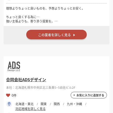
理想よりちょっと良いものを、予想よりちょっとお安く。
ちょっと良くする為に…
強い主張よりも、寄り添う提案を。
大胆さよりも、納得感を大切にしています。
クライアントの要件を正しく受け止めた上で ちょっと視野が広がるエッ
センスを添える。
この業者を詳しく見る
それが、長く納得して使える空間につながると考えています。
ちょっとお安くする為に…
空間をつくる「もの」や「ひと」にお金を使いそれ以外の「こと」や
「ひと」は削減する。
良いものと良いつくり手を厳選し、ミニマムな体制を維持する。
限られた予算の中で、最大限の満足感を感じていただくために。
合同会社ADSデザイン
本社：北海道札幌市中央区北三条東5−5岩佐ビル2F
0件
お気に入りに追加する
北海道・東北
関東
関西
九州・沖縄
対応地域を詳しく見る