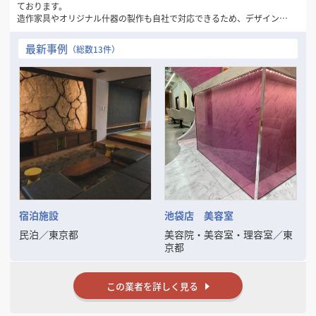
ております。
造作家具やオリジナル什器の製作も自社で対応できるため、デザインか
ら施工まで一貫した空間づくりが可能です。
最新事例
（総数13件）
【強み】
・店舗・住宅のリフォームや新規開業に伴う内装工事を多数施工
・オーダーメイド家具（カウンター・棚・テーブル等）の製作対応
・スピード対応＆アフターフォローの徹底
・小規模案件から大規模改装まで柔軟に対応
お客様のイメージを丁寧にヒアリングし、形にすることを大切にしてい
ます。
宿泊施設
池袋店 美容室
民泊
／
東京都
美容院・美容室・理容室
／
東
京都
この業者を詳しく見る