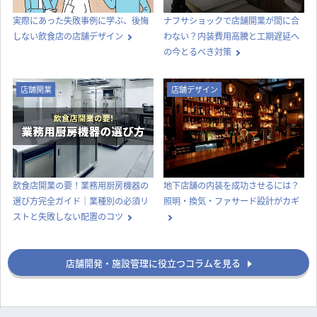
実際にあった失敗事例に学ぶ、後悔
ナフサショックで店舗開業が間に合
しない飲食店の店舗デザイン
わない？内装費用高騰と工期遅延へ
の今とるべき対策
店舗開業
店舗デザイン
飲食店開業の要！業務用厨房機器の
地下店舗の内装を成功させるには？
選び方完全ガイド｜業種別の必須リ
照明・換気・ファサード設計がカギ
ストと失敗しない配置のコツ
店舗開発・施設管理に役立つコラムを見る