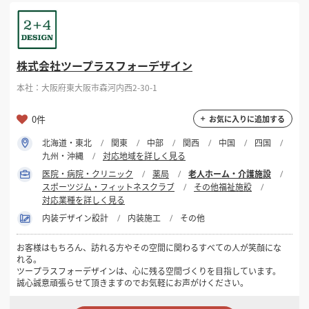
掲載希望のデザイン
設計・施工会社様へ
選択する
対応可能業種
株式会社ツープラスフォーデザイン
店舗開業・改装を
ご検討中の方へ
老人ホーム・介護施設
本社：大阪府東大阪市森河内西2-30-1
選択する
設計・施工範囲
0件
お気に入りに追加する
北海道・東北
関東
中部
関西
中国
四国
フリーワード
九州・沖縄
対応地域を詳しく見る
医院・病院・クリニック
薬局
老人ホーム・介護施設
スポーツジム・フィットネスクラブ
その他福祉施設
対応業種を詳しく見る
内装デザイン設計
内装施工
その他
検索する
お客様はもちろん、訪れる方やその空間に関わるすべての人が笑顔にな
れる。
ツープラスフォーデザインは、心に残る空間づくりを目指しています。
誠心誠意頑張らせて頂きますのでお気軽にお声がけください。