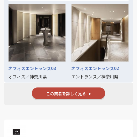
また、企画から竣工まで一貫して一人の担当者が対応する体制を大切に
しており、意図のぶれない進行や安心感にもご好評をいただいていま
す。
デザインの力で空間の魅力や機能を高めたいとお考えの方と、ご一緒で
きる機会を心より楽しみにしております。
オフィスエントランス03
オフィスエントランス02
オフィス
／
神奈川県
エントランス
／
神奈川県
この業者を詳しく見る