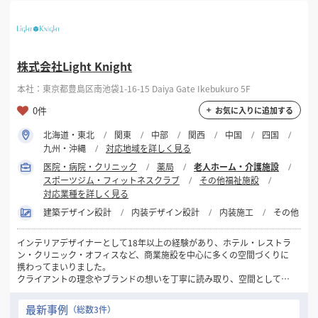
株式会社Light Knight
本社：東京都豊島区南池袋1-16-15 Daiya Gate Ikebukuro 5F
0件
お気に入りに追加する
北海道・東北
関東
中部
関西
中国
四国
九州・沖縄
対応地域を詳しく見る
医院・病院・クリニック
薬局
老人ホーム・介護施設
スポーツジム・フィットネスクラブ
その他福祉施設
対応業種を詳しく見る
建築デザイン設計
内装デザイン設計
内装施工
その他
インテリアデザイナーとして18年以上の経験があり、ホテル・レストラ
ン・クリニック・オフィスなど、商業施設を中心に多くの空間づくりに
携わってまいりました。
クライアントの理念やブランドの想いを丁寧に読み取り、空間として表
現することを得意としています。ご予算に応じた最適なご提案を行いな
がらも、他にはないアイデアとデザインの力で、価値ある空間の実現を
最新事例
（総数3件）
目指してきました。