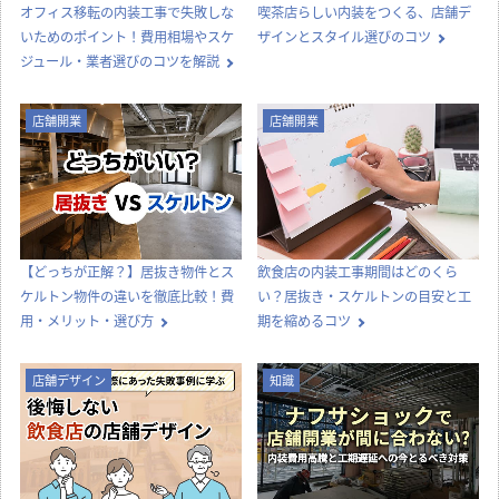
オフィス移転の内装工事で失敗しな
喫茶店らしい内装をつくる、店舗デ
いためのポイント！費用相場やスケ
ザインとスタイル選びのコツ
ジュール・業者選びのコツを解説
店舗開業
店舗開業
【どっちが正解？】居抜き物件とス
飲食店の内装工事期間はどのくら
ケルトン物件の違いを徹底比較！費
い？居抜き・スケルトンの目安と工
用・メリット・選び方
期を縮めるコツ
店舗デザイン
知識