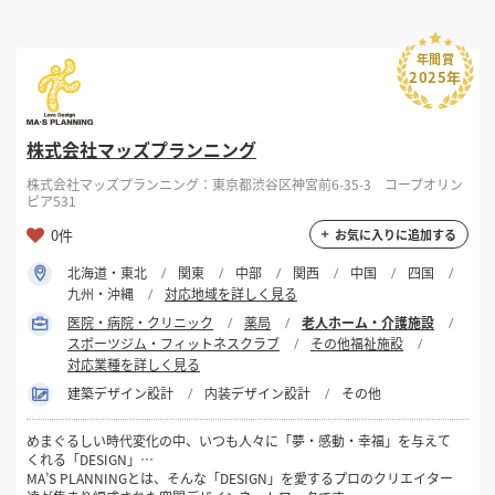
年間賞
2025年
株式会社マッズプランニング
株式会社マッズプランニング：東京都渋谷区神宮前6-35-3 コープオリン
ピア531
0件
お気に入りに追加する
北海道・東北
関東
中部
関西
中国
四国
九州・沖縄
対応地域を詳しく見る
医院・病院・クリニック
薬局
老人ホーム・介護施設
スポーツジム・フィットネスクラブ
その他福祉施設
対応業種を詳しく見る
建築デザイン設計
内装デザイン設計
その他
めまぐるしい時代変化の中、いつも人々に「夢・感動・幸福」を与えて
くれる「DESIGN」…
MA’S PLANNINGとは、そんな「DESIGN」を愛するプロのクリエイター