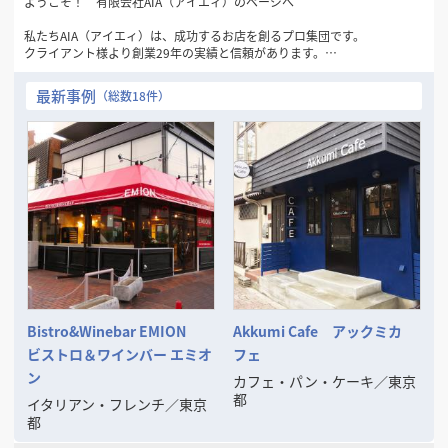
ようこそ！ 有限会社AIA（アイエィ）のページへ
私たちAIA（アイエィ）は、成功するお店を創るプロ集団です。
クライアント様より創業29年の実績と信頼があります。
最初の御相談と御見積りは無料です。
最新事例
（総数18件）
■仕事のおおよその流れは、
お客様からの御相談➡物件探しのお手伝い➡レイアウト・3DCGパースな
どの御提案
➡御見積書の御提案➡成約➡工事施工➡完成引渡し➡開店準備➡オープン
➡アフターフォロー
■その他に次のようなご相談にも応じます、
◦ファイナンスの御相談
◦リースの御相談
◦物件取得の御相談（サブリースや大家さんなどへの対応）
◦その他お店に関するすべての御相談
ご一緒に良いお店を考え、楽しく創りましょう。
Bistro&Winebar EMION
Akkumi Cafe アックミカ
そして成功させましょう。
ビストロ＆ワインバー エミオ
フェ
ン
カフェ・パン・ケーキ
／
東京
都
イタリアン・フレンチ
／
東京
都