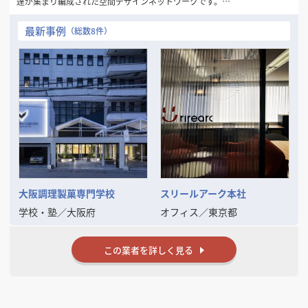
達が集まり編成された空間デザインネットワークです。
1981年の創設以来32年間にわたり一貫して“人々にデザインを通して幸
最新事例
（総数8件）
せを感じてもらいたい…”
というシンプルなコンセプトを念頭に「愛のあるDESIGN」を数多くの
お客様に提供してまいりました。
現代のトレンド・ニーズの変化は一層加速し本質の見極めが困難となる
中、この思いを忘れず、変化を的確に捉えながらもけっして流されるこ
とのない
「普遍的DESIGNの可能性」をさらに追求してまいります。
そして、数々の商空間、住空間プランニングで培った確かな経験と実績
を裏付けに
お客様の良きビジネスパートナーとして「最良の空間づくり」をお手伝
いいたします。
大阪調理製菓専門学校
スリールアーク本社
学校・塾
／
大阪府
オフィス
／
東京都
この業者を詳しく見る