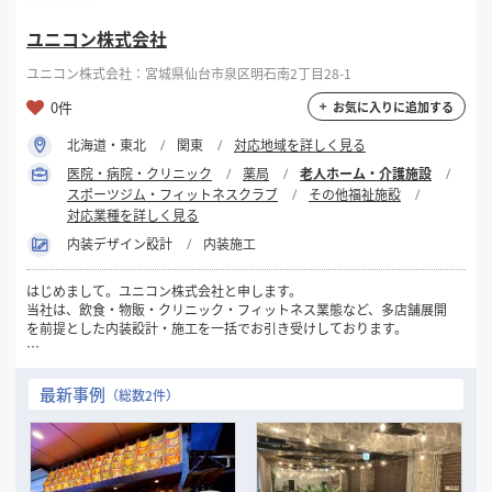
ユニコン株式会社
ユニコン株式会社：宮城県仙台市泉区明石南2丁目28-1
0件
お気に入りに追加する
北海道・東北
関東
対応地域を詳しく見る
医院・病院・クリニック
薬局
老人ホーム・介護施設
スポーツジム・フィットネスクラブ
その他福祉施設
対応業種を詳しく見る
内装デザイン設計
内装施工
はじめまして。ユニコン株式会社と申します。
当社は、飲食・物販・クリニック・フィットネス業態など、多店舗展開
を前提とした内装設計・施工を一括でお引き受けしております。
新規出店・改装・業態転換など、多店舗企業様にとって重要な局面で
「標準化 × コスト最適化 × スピード」をバランス良く実現できるのが
最新事例
（総数2件）
当社の強みです。
VE（バリューエンジニアリング）提案を通じて、コストを抑えながらも
ブランドの世界観を保った施工を実現。夜間・短納期・遠方対応も可能
です。