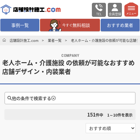
TEL
会員登録
メニュー
事例一覧
無料相談
おすすめ業者
今すぐ
無料相談
ログイン／会員登録
店舗設計施工.com
業者一覧
老人ホーム・介護施設の依頼が可能な店舗デ
COMPANY
デザイン設計・施工
業者を探す
老人ホーム・介護施設 の依頼が可能なおすすめ
店舗デザイン・内装業者
店舗・商業施設の
施工事例を探す
マッチング案件一覧
他の条件で検索する
店舗設計施工.comとは
151
件中
1～10
件を表示
検索条件をクリア
内装の費用相場
シミュレーター
選択する
対応可能地域