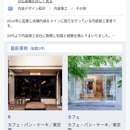
対応業種を詳しく見る
内装デザイン設計
内装施工
その他
2014年に起業し店舗内装をメインに施工を行っている内装施工業者で
す。
20代より内装施工会社に勤務し知識と経験を積んでまいりました。
会社員時代は主に大手飲食店の担当者として、プランの打ち合わせから
積算、現場管理までの業務を任されておりました。
最新事例
（総数2件）
その経験を活かす為、2014年に独立起業致しました。
飲食店・物販店・事務所まで全ての業種の施工をお請けすることができ
ます。
提携設計者もおりますので、設計からのご依頼も対応可能です。
また近年ではマンションのリノベーション工事も行っております。
店舗施工で経た技術と経験により、施主様には大変好評をいただいてお
ります。
常に質の高い空間作りを目指しておりますので、必ずご満足頂けると思
います。
B
カフェ
カフェ・パン・ケーキ
／
東京
カフェ・パン・ケーキ
／
東京
都
都