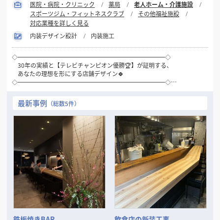
医院・病院・クリニック
薬局
老人ホーム・介護施設
スポーツジム・フィットネスクラブ
その他福祉施設
対応業種を詳しく見る
内装デザイン設計
内装施工
◇━━━━━━━━━━━━━━━━━━━━━━━━━◇
30年の実績と【テレビチャンピオン優勝🏆】が証明する、
あなたの理想を形にする店舗デザイン🍀
◇━━━━━━━━━━━━━━━━━━━━━━━━━◇
「インテリアシスト」というサービスで全国の店舗づくりをお手伝いし
ております！
最新事例
（総数5件）
私たちはお客様の「こうしたい」「こんな空間をつくりたい」という想
いを何よりも大切にしています。その想いを丁寧に汲み取り、デザイ
ン・設計・施工まで一貫してサポートすることで、お客様の理想を現実
のものにします✨
長年の経験で培ったノウハウと、「テレビチャンピオン」優勝という確
かな実績は、私たちがお客様にとって最適な店舗づくりをお手伝いでき
る証です。
◆飲食店 ◆物販店
◆サロン ◆オフィス など、、、
幅広い業種の空間を手がけてきた経験から、見た目の美しさだけでな
く、利用される方の動線や心地よさを追求。訪れる人にも働く人にも愛
される空間をご提案しています。
鉄板焼きBAR
飲食店の新装工事