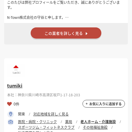
このたびは弊社プロフィールをご覧いただき、誠にありがとうございま
す。
N-Town株式会社の守谷と申します。
弊社は東京都・神奈川県を中心に、飲食店・美容室・クリニック・オ
フィス・インドアゴルフ施設などの店舗内装工事を、設計から施工まで
この業者を詳しく見る
一貫して対応しております。
「ただ工事をする会社」ではなく、お客様のご予算やご要望に合わせ
て、コストバランスや使いやすさも考慮したご提案を心掛けておりま
す。
現地調査・お見積りは無料です。
初めて店舗を出店される方でも、物件選びやレイアウト、保健所・消防
に関するご相談まで幅広くサポートいたします。
tumiki
ご縁がございましたら、長くお付き合いできるパートナーとしてお力に
なれれば幸いです。
本社：神奈川県川崎市高津区坂戸1-17-18-203
どうぞよろしくお願いいたします。
0件
お気に入りに追加する
N-Town株式会社
関東
対応地域を詳しく見る
守谷 尚晃
医院・病院・クリニック
薬局
老人ホーム・介護施設
スポーツジム・フィットネスクラブ
その他福祉施設