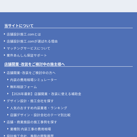
当サイトについて
店舗設計施工.comとは
店舗設計施工.comが選ばれる理由
マッチングサービスについて
案件あんしん保証サポート
店舗開業･改装をご検討中の施主様へ
店舗開業･改装をご検討中の方へ
内装の費用相場シミュレーター
無料相談フォーム
【2026年最新】店舗開業・改装に使える補助金
デザイン設計・施工会社を探す
人気のおすすめ内装業者・ランキング
店舗デザイン・設計会社のテーマ別比較
店舗・商業施設の施工事例を探す
業種別 内装工事の費用相場
設計施工会社、事例の閲覧履歴