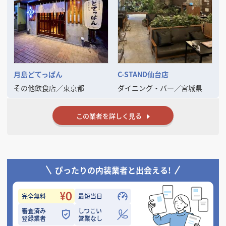
現在、全国エリアでのスポット案件・継続支援体制の構築も進めてお
り、信頼関係を重視したパートナーシップ型の対応を行っております。
出店拡大や施設リブランディングをお考えの企業様の右腕として、
**「現場を理解した提案ができる内装会社」**としてぜひご検討くださ
い。
まずは御社のご意向・条件をヒアリングさせていただけましたら幸いで
す。
月島どてっぱん
C-STAND仙台店
その他飲食店
／
東京都
ダイニング・バー
／
宮城県
この業者を詳しく見る
ぴったりの内装業者と出会える!
完全無料
最短当日
審査済み
しつこい
登録業者
営業なし