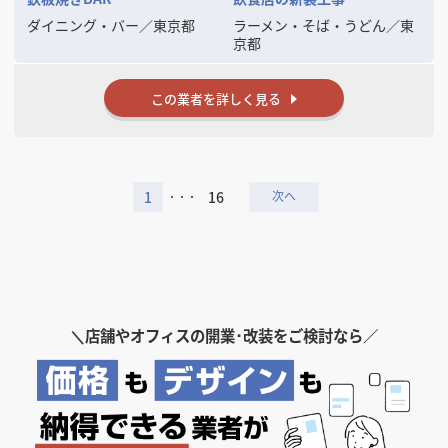
お客様にとっての“理想の店づくりのパートナー”であるために、プロと
ダイニング・バー
／
東京都
ラーメン・そば・うどん
／
東
しての高い視点と人としての誠実さを大切に、日々の仕事に取り組んで
京都
います。
新規開業をご検討の方も、改装をお考えの方も、全国どこでも対応いた
します🚀
この業者を詳しく見る
1
16
・・・
＼
店舗やオフィスの開業･改装をご検討なら／