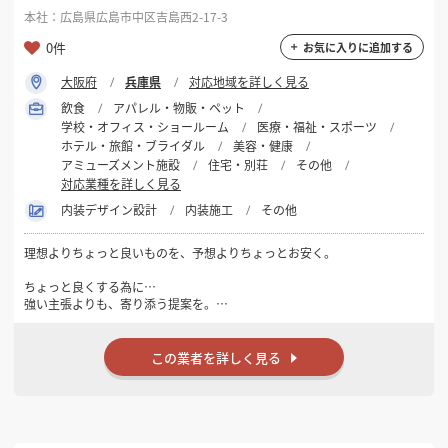
本社：広島県広島市中区吉島西2-17-3
0件
お気に入りに追加する
大阪府
兵庫県
対応地域を詳しく見る
飲食
アパレル・物販・ペット
学校・オフィス・ショールーム
医療・福祉・スポーツ
ホテル・旅館・ブライダル
美容・健康
アミューズメント施設
住宅・別荘
その他
対応業種を詳しく見る
内装デザイン設計
内装施工
その他
理想よりちょっと良いものを、予想よりちょっとお安く。
ちょっと良くする為に…
強い主張よりも、寄り添う提案を。
大胆さよりも、納得感を大切にしています。
クライアントの要件を正しく受け止めた上で ちょっと視野が広がるエッ
センスを添える。
この業者を詳しく見る
それが、長く納得して使える空間につながると考えています。
ちょっとお安くする為に…
空間をつくる「もの」や「ひと」にお金を使いそれ以外の「こと」や
「ひと」は削減する。