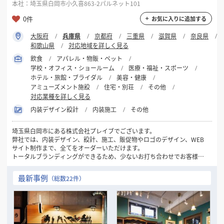
本社：埼玉県白岡市小久喜863-2パルネット101
0件
お気に入りに追加する
大阪府
兵庫県
京都府
三重県
滋賀県
奈良県
和歌山県
対応地域を詳しく見る
飲食
アパレル・物販・ペット
学校・オフィス・ショールーム
医療・福祉・スポーツ
ホテル・旅館・ブライダル
美容・健康
アミューズメント施設
住宅・別荘
その他
対応業種を詳しく見る
内装デザイン設計
内装施工
その他
埼玉県白岡市にある株式会社プレイブでございます。
弊社では、内装デザイン、設計、施工、販促物やロゴのデザイン、WEB
サイト制作まで、全てをオーダーいただけます。
トータルブランディングができるため、少ないお打ち合わせでお客様の
右腕として円滑に進めることができます。
私たちが携わった全ての人のBEST PLACEを作るお手伝いができたらと
最新事例
（総数22件）
思います。