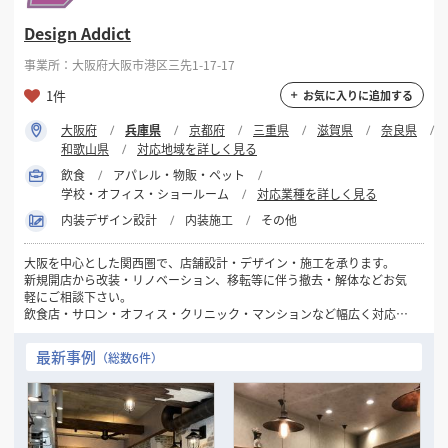
Design Addict
事業所：大阪府大阪市港区三先1-17-17
1件
お気に入りに追加する
大阪府
兵庫県
京都府
三重県
滋賀県
奈良県
和歌山県
対応地域を詳しく見る
飲食
アパレル・物販・ペット
学校・オフィス・ショールーム
対応業種を詳しく見る
内装デザイン設計
内装施工
その他
大阪を中心とした関西圏で、店舗設計・デザイン・施工を承ります。
新規開店から改装・リノベーション、移転等に伴う撤去・解体などお気
軽にご相談下さい。
飲食店・サロン・オフィス・クリニック・マンションなど幅広く対応致
します。
最新事例
（総数6件）