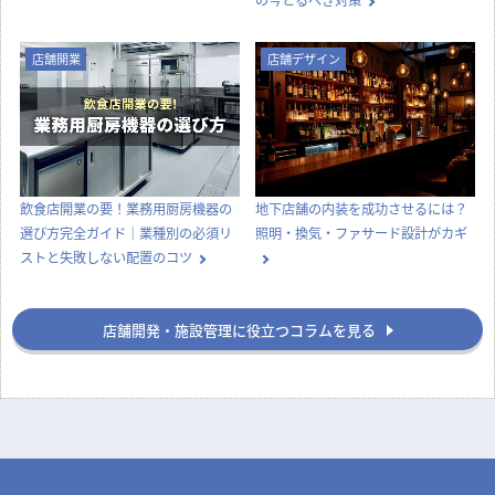
の今とるべき対策
店舗開業
店舗デザイン
飲食店開業の要！業務用厨房機器の
地下店舗の内装を成功させるには？
選び方完全ガイド｜業種別の必須リ
照明・換気・ファサード設計がカギ
ストと失敗しない配置のコツ
店舗開発・施設管理に役立つコラムを見る