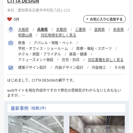
CITTA DESIGN
本社：愛知県名古屋市中村区八社1-223
0件
お気に入りに追加する
大阪府
兵庫県
京都府
三重県
滋賀県
奈良県
和歌山県
対応地域を詳しく見る
飲食
アパレル・物販・ペット
学校・オフィス・ショールーム
医療・福祉・スポーツ
ホテル・旅館・ブライダル
美容・健康
アミューズメント施設
住宅・別荘
対応業種を詳しく見る
建築デザイン設計
内装デザイン設計
内装施工
その他
はじめまして、CITTA DESIGNの網干です。
webサイトを現在作成中ですので弊社の雰囲気がわからないとおももい
ますが、
弊社は関西・中部・関東を中心にデザイン設計・施工を中心にやらせて
いただいております。
最新事例
（総数2件）
CITTA DESIGNは、お店づくりに関してあらゆる段階のお仕事でもご相談
を承っております!
物件を一緒に選んでほしい、店名・キャッチコピーを一緒に考えてほし
いなどなど、