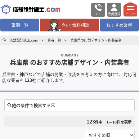
TEL
会員登録
メニュー
事例一覧
無料相談
おすすめ業者
今すぐ
無料相談
ログイン／会員登録
店舗設計施工.com
業者一覧
兵庫県の店舗デザイン・内装業者
COMPANY
デザイン設計・施工
業者を探す
兵庫県 のおすすめ店舗デザイン・内装業者
兵庫県・神戸などで店舗の開業・改装をお考えの方に向けて、対応可
店舗・商業施設の
施工事例を探す
能な業者を
123社
ご紹介します。
マッチング案件一覧
他の条件で検索する
店舗設計施工.comとは
123
件中
1～10
件を表示
検索条件をクリア
内装の費用相場
シミュレーター