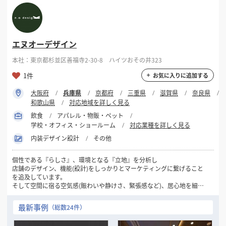
良いものと良いつくり手を厳選し、ミニマムな体制を維持する。
限られた予算の中で、最大限の満足感を感じていただくために。
エヌオーデザイン
本社：東京都杉並区善福寺2-30-8 ハイツおその井323
1件
お気に入りに追加する
大阪府
兵庫県
京都府
三重県
滋賀県
奈良県
和歌山県
対応地域を詳しく見る
飲食
アパレル・物販・ペット
学校・オフィス・ショールーム
対応業種を詳しく見る
内装デザイン設計
その他
個性である『らしさ』、環境となる『立地』を分析し
店舗のデザイン、機能(設計)をしっかりとマーケティングに繋げること
を追及しています。
そして空間に宿る空気感(賑わいや静けさ、緊張感など)、居心地を細や
かなデザイン・設計で表現することがとても大事だと考えています。
最新事例
（総数24件）
限られた予算内で魅力のある空間、お店を作るのが使命と考えていま
す。