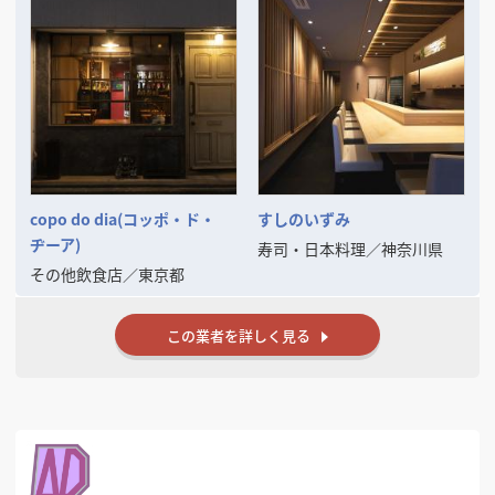
まずはお気兼ねなくご相談ください。
copo do dia(コッポ・ド・
すしのいずみ
ヂーア)
寿司・日本料理
／
神奈川県
その他飲食店
／
東京都
この業者を詳しく見る