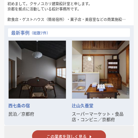
初めまして。クサノユカリ建築設計室と申します。
京都を拠点に活動している設計事務所です。
飲食店・ゲストハウス（簡易宿所）・菓子店・美容室などの商業施設を
はじめ、住宅、保育園・幼稚園、高齢者施設など、幅広い分野の設計に
携わってまいりました。
最新事例
（総数7件）
こじんまりとした事務所ではありますが、その分お施主様に寄り添い、
柔軟かつ丁寧に対応いたします。
どうぞよろしくお願いいたします。
西七条の宿
辻山久養堂
民泊
／
京都府
スーパーマーケット・食品
店・コンビニ
／
京都府
この業者を詳しく見る