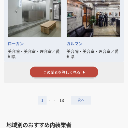
お客様と一緒にそれぞれのアイデアをユニークにしお店を作っていきま
す◎
ヒアリングでは、ご要望、イメージ、ご予算など、オーナー様の考えて
いらっしゃる空間の構想を全て私たちにぶつけてください！ここで私た
ちは、条件面の整理を行います◎
参考資料・イメージ写真などありましたら、それに合わせてデザイン提
案させていただきます。
ローガン
ガルマン
開店計画の初期段階でのご依頼につきましては、物件選びからお手伝い
美容院・美容室・理容室
／
愛
美容院・美容室・理容室
／
愛
いたします。オーナー様のご予算、店舗の業態、希望立地などに合わせ
知県
知県
て最適な物件をお探しいたしますので、お気軽にご相談ください。物件
が決まっている場合は、スタッフが同行させていただき物件の確認を行
います◎
この業者を詳しく見る
過去の実績と経験を活かし、共にお店を作りあげていければと思いま
す。
1
13
・・・
地域別のおすすめ内装業者