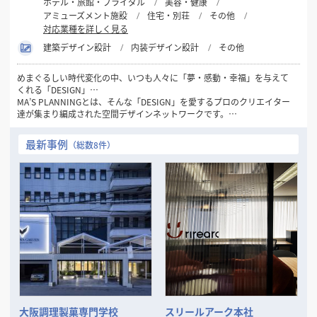
ホテル・旅館・ブライダル
美容・健康
アミューズメント施設
住宅・別荘
その他
対応業種を詳しく見る
建築デザイン設計
内装デザイン設計
その他
めまぐるしい時代変化の中、いつも人々に「夢・感動・幸福」を与えて
くれる「DESIGN」…
MA’S PLANNINGとは、そんな「DESIGN」を愛するプロのクリエイター
達が集まり編成された空間デザインネットワークです。
1981年の創設以来32年間にわたり一貫して“人々にデザインを通して幸
最新事例
（総数8件）
せを感じてもらいたい…”
というシンプルなコンセプトを念頭に「愛のあるDESIGN」を数多くの
お客様に提供してまいりました。
現代のトレンド・ニーズの変化は一層加速し本質の見極めが困難となる
中、この思いを忘れず、変化を的確に捉えながらもけっして流されるこ
とのない
「普遍的DESIGNの可能性」をさらに追求してまいります。
そして、数々の商空間、住空間プランニングで培った確かな経験と実績
を裏付けに
お客様の良きビジネスパートナーとして「最良の空間づくり」をお手伝
いいたします。
大阪調理製菓専門学校
スリールアーク本社