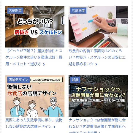
店舗開業
店舗開業
【どっちが正解？】居抜き物件とス
飲食店の内装工事期間はどのくら
ケルトン物件の違いを徹底比較！費
い？居抜き・スケルトンの目安と工
用・メリット・選び方
期を縮めるコツ
店舗デザイン
知識
実際にあった失敗事例に学ぶ、後悔
ナフサショックで店舗開業が間に合
しない飲食店の店舗デザイン
わない？内装費用高騰と工期遅延へ