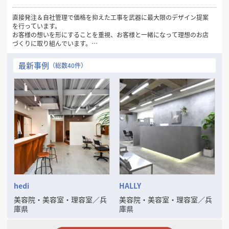
直接発注＆自社管理で価格を抑えた工事を武器に最大限のデザイン提案
を行っています。
お客様の想いを形にすることを重視、お客様と一緒になって理想のお店
づくりに取り組んでいます。
お気軽にお問い合わせください。
最新事例
（総数40件）
hedi
HALLY
美容院・美容室・理容室
／
兵
美容院・美容室・理容室
／
兵
庫県
庫県