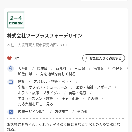
選択する
対応可能地域
掲載希望のデザイン
設計・施工会社様へ
兵庫県
店舗開業・改装を
ご検討中の方へ
選択する
対応可能業種
株式会社ツープラスフォーデザイン
本社：大阪府東大阪市森河内西2-30-1
選択する
設計・施工範囲
0件
お気に入りに追加する
大阪府
兵庫県
京都府
三重県
滋賀県
奈良県
フリーワード
和歌山県
対応地域を詳しく見る
飲食
アパレル・物販・ペット
学校・オフィス・ショールーム
医療・福祉・スポーツ
ホテル・旅館・ブライダル
美容・健康
アミューズメント施設
住宅・別荘
その他
対応業種を詳しく見る
検索する
内装デザイン設計
内装施工
その他
お客様はもちろん、訪れる方やその空間に関わるすべての人が笑顔にな
れる。