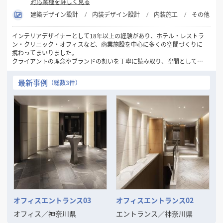
対応業種を詳しく見る
建築デザイン設計
内装デザイン設計
内装施工
その他
インテリアデザイナーとして18年以上の経験があり、ホテル・レストラ
ン・クリニック・オフィスなど、商業施設を中心に多くの空間づくりに
携わってまいりました。
クライアントの理念やブランドの想いを丁寧に読み取り、空間として表
現することを得意としています。ご予算に応じた最適なご提案を行いな
がらも、他にはないアイデアとデザインの力で、価値ある空間の実現を
最新事例
（総数3件）
目指してきました。
また、企画から竣工まで一貫して一人の担当者が対応する体制を大切に
しており、意図のぶれない進行や安心感にもご好評をいただいていま
す。
デザインの力で空間の魅力や機能を高めたいとお考えの方と、ご一緒で
きる機会を心より楽しみにしております。
オフィスエントランス03
オフィスエントランス02
オフィス
／
神奈川県
エントランス
／
神奈川県