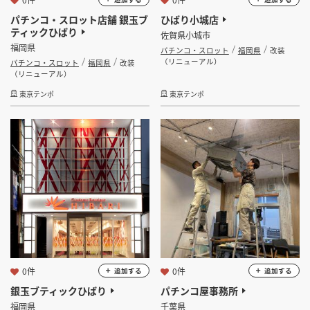
パチンコ・スロット店舗 銀玉ブ
ひばり小城店
ティックひばり
佐賀県小城市
福岡県
パチンコ・スロット
福岡県
改装
（リニューアル）
パチンコ・スロット
福岡県
改装
（リニューアル）
東京テンポ
東京テンポ
0件
0件
追加する
追加する
銀玉ブティックひばり
パチンコ屋事務所
福岡県
千葉県