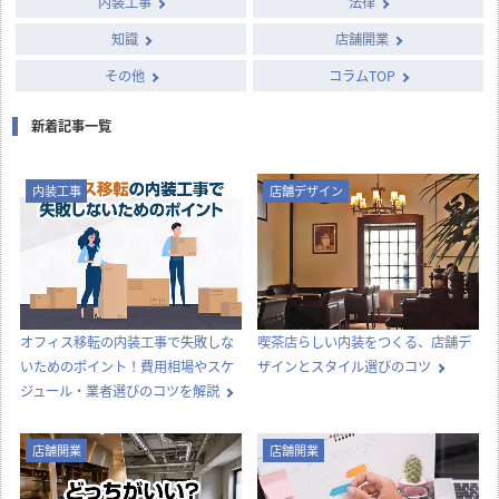
内装工事
法律
知識
店舗開業
その他
コラムTOP
新着記事一覧
内装工事
店舗デザイン
オフィス移転の内装工事で失敗しな
喫茶店らしい内装をつくる、店舗デ
いためのポイント！費用相場やスケ
ザインとスタイル選びのコツ
ジュール・業者選びのコツを解説
店舗開業
店舗開業