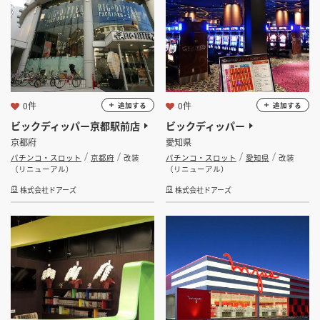
0件
0件
追加する
追加する
ビックディッパー京都駅前店
ビックディッパー
京都府
愛知県
パチンコ・スロット
京都府
改装
パチンコ・スロット
愛知県
改装
（リニューアル）
（リニューアル）
株式会社ドアーズ
株式会社ドアーズ