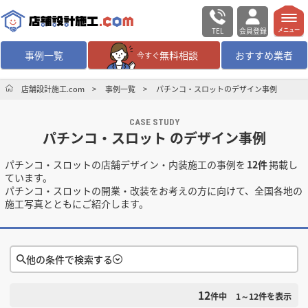
TEL
会員登録
メニュー
事例一覧
無料相談
おすすめ業者
今すぐ
無料相談
ログイン／会員登録
店舗設計施工.com
事例一覧
パチンコ・スロットのデザイン事例
CASE STUDY
デザイン設計・施工
業者を探す
パチンコ・スロット のデザイン事例
パチンコ・スロットの店舗デザイン・内装施工の事例を
12件
掲載し
店舗・商業施設の
施工事例を探す
ています。
パチンコ・スロットの開業・改装をお考えの方に向けて、全国各地の
施工写真とともにご紹介します。
マッチング案件一覧
店舗設計施工.comとは
他の条件で検索する
内装の費用相場
シミュレーター
12
検索条件をクリア
件中
1～12
件を表示