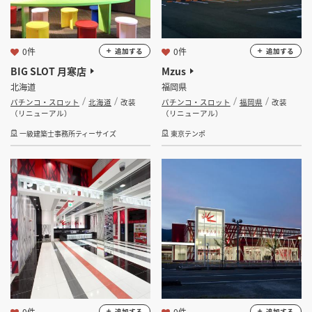
0件
0件
追加する
追加する
BIG SLOT 月寒店
Mzus
北海道
福岡県
パチンコ・スロット
北海道
改装
パチンコ・スロット
福岡県
改装
（リニューアル）
（リニューアル）
一級建築士事務所ティーサイズ
東京テンポ
0件
0件
追加する
追加する