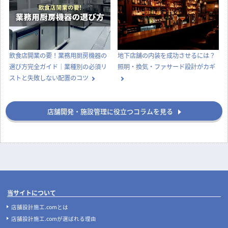
飲食店開業の要！業務用厨房機器の
地下店舗の内装を成功させるには？
選び方完全ガイド｜業種別の必須リ
照明・換気・ファサード設計がカギ
ストと失敗しない配置のコツ
店舗開発・施設管理に役立つコラムを見る
当サイトについて
店舗設計施工.comとは
店舗設計施工.comが選ばれる理由