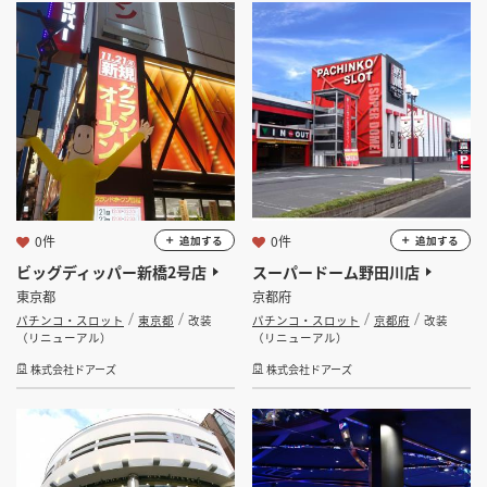
坪 ～
坪
フリーワード
0件
0件
追加する
追加する
検索する
ビッグディッパー新橋2号店
スーパードーム野田川店
東京都
京都府
パチンコ・スロット
東京都
改装
パチンコ・スロット
京都府
改装
（リニューアル）
（リニューアル）
株式会社ドアーズ
株式会社ドアーズ