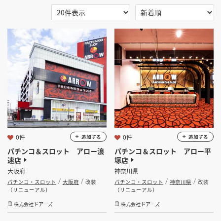
掲載希望のデザイン
設計・施工会社様へ
選択する
地域
店舗開業・改装を
ご検討中の方へ
選択する
業種
パチンコ・スロット
選択する
設計・施工範囲
選択する
設計施工会社
0件
0件
追加する
追加する
パチンコ＆スロット アロー浪
パチンコ＆スロット アロー平
速店
塚店
金額
大阪府
神奈川県
パチンコ・スロット
大阪府
改装
パチンコ・スロット
神奈川県
改装
会員ログインすると検索できます。
（リニューアル）
（リニューアル）
株式会社ドアーズ
株式会社ドアーズ
坪数