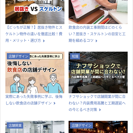
【どっちが正解？】居抜き物件とス
飲食店の内装工事期間はどのくら
ケルトン物件の違いを徹底比較！費
い？居抜き・スケルトンの目安と工
用・メリット・選び方
期を縮めるコツ
店舗デザイン
知識
実際にあった失敗事例に学ぶ、後悔
ナフサショックで店舗開業が間に合
しない飲食店の店舗デザイン
わない？内装費用高騰と工期遅延へ
の今とるべき対策
店舗開業
店舗デザイン