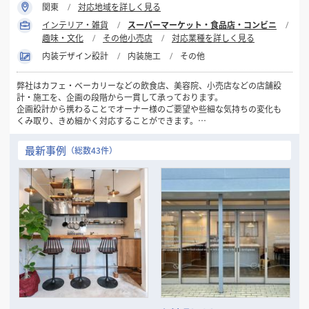
関東
対応地域を詳しく見る
インテリア・雑貨
スーパーマーケット・食品店・コンビニ
趣味・文化
その他小売店
対応業種を詳しく見る
内装デザイン設計
内装施工
その他
弊社はカフェ・ベーカリーなどの飲食店、美容院、小売店などの店舗設
計・施工を、企画の段階から一貫して承っております。
企画設計から携わることでオーナー様のご要望や些細な気持ちの変化も
くみ取り、きめ細かく対応することができます。
またロゴやショップカードなどの制作も行っておりますので、新規で店
舗開業を検討されている方、店舗リニューアルを予定されている方はぜ
最新事例
（総数43件）
ひ弊社までご相談ください。