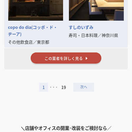
copo do dia(コッポ・ド・
すしのいずみ
ヂーア)
寿司・日本料理
／
神奈川県
その他飲食店
／
東京都
この業者を詳しく見る
1
19
・・・
＼
店舗やオフィスの開業･改装をご検討なら／