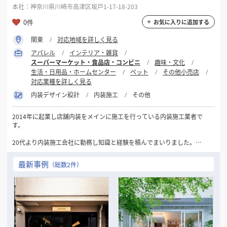
本社：神奈川県川崎市高津区坂戸1-17-18-203
0件
お気に入りに追加する
関東
対応地域を詳しく見る
アパレル
インテリア・雑貨
スーパーマーケット・食品店・コンビニ
趣味・文化
生活・日用品・ホームセンター
ペット
その他小売店
対応業種を詳しく見る
内装デザイン設計
内装施工
その他
2014年に起業し店舗内装をメインに施工を行っている内装施工業者で
す。
20代より内装施工会社に勤務し知識と経験を積んでまいりました。
会社員時代は主に大手飲食店の担当者として、プランの打ち合わせから
積算、現場管理までの業務を任されておりました。
最新事例
（総数2件）
その経験を活かす為、2014年に独立起業致しました。
飲食店・物販店・事務所まで全ての業種の施工をお請けすることができ
ます。
提携設計者もおりますので、設計からのご依頼も対応可能です。
また近年ではマンションのリノベーション工事も行っております。