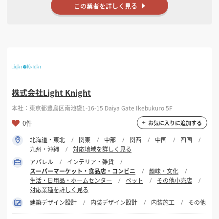
この業者を詳しく見る
株式会社Light Knight
本社：東京都豊島区南池袋1-16-15 Daiya Gate Ikebukuro 5F
0件
お気に入りに追加する
北海道・東北
関東
中部
関西
中国
四国
九州・沖縄
対応地域を詳しく見る
アパレル
インテリア・雑貨
スーパーマーケット・食品店・コンビニ
趣味・文化
生活・日用品・ホームセンター
ペット
その他小売店
対応業種を詳しく見る
建築デザイン設計
内装デザイン設計
内装施工
その他