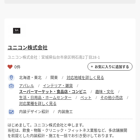
ユニコン株式会社
ユニコン株式会社：宮城県仙台市泉区明石南2丁目28-1
0件
お気に入りに追加する
北海道・東北
関東
対応地域を詳しく見る
アパレル
インテリア・雑貨
スーパーマーケット・食品店・コンビニ
趣味・文化
生活・日用品・ホームセンター
ペット
その他小売店
対応業種を詳しく見る
内装デザイン設計
内装施工
はじめまして。ユニコン株式会社と申します。
当社は、飲食・物販・クリニック・フィットネス業態など、多店舗展開
を前提とした内装設計・施工を一括でお引き受けしております。