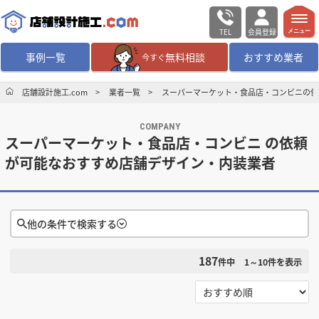
TEL
会員登録
メニュー
事例一覧
無料相談
おすすめ業者
今すぐ
無料相談
ログイン／会員登録
店舗設計施工.com
業者一覧
スーパーマーケット・食品店・コンビニの依
COMPANY
デザイン設計・施工
業者を探す
スーパーマーケット・食品店・コンビニ の依頼
が可能なおすすめ店舗デザイン・内装業者
店舗・商業施設の
施工事例を探す
マッチング案件一覧
他の条件で検索する
店舗設計施工.comとは
187
件中
1～10
件を表示
検索条件をクリア
内装の費用相場
シミュレーター
選択する
対応可能地域