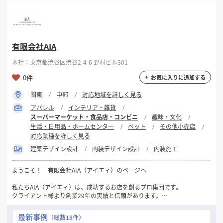
有限会社AIA
本社：東京都渋谷区渋谷2-4-6 野村ビル301
0件
お気に入りに追加する
関東
中部
対応地域を詳しく見る
アパレル
インテリア・雑貨
スーパーマーケット・食品店・コンビニ
趣味・文化
生活・日用品・ホームセンター
ペット
その他小売店
対応業種を詳しく見る
建築デザイン設計
内装デザイン設計
内装施工
ようこそ！ 有限会社AIA（アイエィ）のページへ
私たちAIA（アイエィ）は、成功するお店を創るプロ集団です。
クライアント様より創業29年の実績と信頼があります。
最初の御相談と御見積りは無料です。
最新事例
（総数18件）