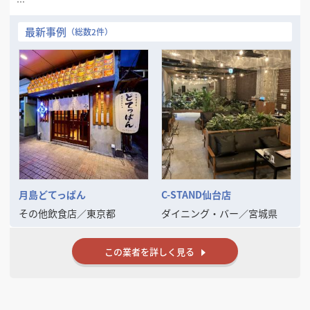
新規出店・改装・業態転換など、多店舗企業様にとって重要な局面で
「標準化 × コスト最適化 × スピード」をバランス良く実現できるのが
最新事例
（総数2件）
当社の強みです。
VE（バリューエンジニアリング）提案を通じて、コストを抑えながらも
ブランドの世界観を保った施工を実現。夜間・短納期・遠方対応も可能
です。
現在、全国エリアでのスポット案件・継続支援体制の構築も進めてお
り、信頼関係を重視したパートナーシップ型の対応を行っております。
出店拡大や施設リブランディングをお考えの企業様の右腕として、
**「現場を理解した提案ができる内装会社」**としてぜひご検討くださ
い。
まずは御社のご意向・条件をヒアリングさせていただけましたら幸いで
す。
月島どてっぱん
C-STAND仙台店
その他飲食店
／
東京都
ダイニング・バー
／
宮城県
この業者を詳しく見る