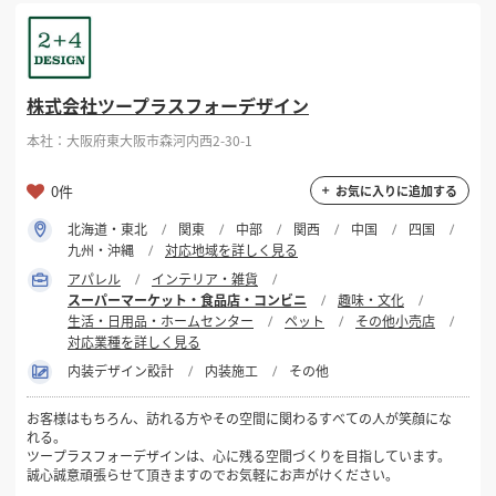
掲載希望のデザイン
設計・施工会社様へ
選択する
対応可能業種
株式会社ツープラスフォーデザイン
店舗開業・改装を
ご検討中の方へ
スーパーマーケット・食品店・コンビニ
本社：大阪府東大阪市森河内西2-30-1
選択する
設計・施工範囲
0件
お気に入りに追加する
北海道・東北
関東
中部
関西
中国
四国
フリーワード
九州・沖縄
対応地域を詳しく見る
アパレル
インテリア・雑貨
スーパーマーケット・食品店・コンビニ
趣味・文化
生活・日用品・ホームセンター
ペット
その他小売店
対応業種を詳しく見る
内装デザイン設計
内装施工
その他
検索する
お客様はもちろん、訪れる方やその空間に関わるすべての人が笑顔にな
れる。
ツープラスフォーデザインは、心に残る空間づくりを目指しています。
誠心誠意頑張らせて頂きますのでお気軽にお声がけください。