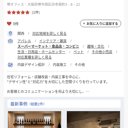
なれれば幸いです。
堺オフィス：大阪府堺市西区浜寺南町3－8－22
どうぞよろしくお願いいたします。
(1件)
N-Town株式会社
0件
お気に入りに追加する
守谷 尚晃
関西
対応地域を詳しく見る
アパレル
インテリア・雑貨
スーパーマーケット・食品店・コンビニ
趣味・文化
生活・日用品・ホームセンター
ペット
その他小売店
対応業種を詳しく見る
内装デザイン設計
内装施工
その他
住宅リフォーム・店舗改装・内装工事を中心に、
“デザイン性”と“対応力”を大切にした空間づくりを行っています。
お客様とのコミュニケーションを何より大切にし、
ご相談・現地対応・お見積りまでスピード感を持って対応。
「まず聞いてみたい」という段階でも、
最新事例
（総数2件）
気軽にご相談いただける会社を目指しています。
素材感・照明・導線・使いやすさまで細かく考え、
見た目だけでは終わらない、
実用性のあるご提案を心掛けています。