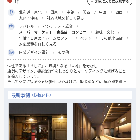
1件
お気に入りに追加する
北海道・東北
関東
中部
関西
中国
四国
九州・沖縄
対応地域を詳しく見る
アパレル
インテリア・雑貨
スーパーマーケット・食品店・コンビニ
趣味・文化
生活・日用品・ホームセンター
ペット
その他小売店
対応業種を詳しく見る
内装デザイン設計
その他
個性である『らしさ』、環境となる『立地』を分析し
店舗のデザイン、機能(設計)をしっかりとマーケティングに繋げること
を追及しています。
そして空間に宿る空気感(賑わいや静けさ、緊張感など)、居心地を細や
かなデザイン・設計で表現することがとても大事だと考えています。
最新事例
（総数24件）
限られた予算内で魅力のある空間、お店を作るのが使命と考えていま
す。
まずはお気兼ねなくご相談ください。