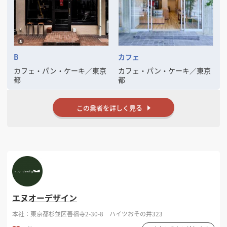
店舗施工で経た技術と経験により、施主様には大変好評をいただいてお
ります。
常に質の高い空間作りを目指しておりますので、必ずご満足頂けると思
います。
B
カフェ
カフェ・パン・ケーキ
／
東京
カフェ・パン・ケーキ
／
東京
都
都
この業者を詳しく見る
エヌオーデザイン
本社：東京都杉並区善福寺2-30-8 ハイツおその井323