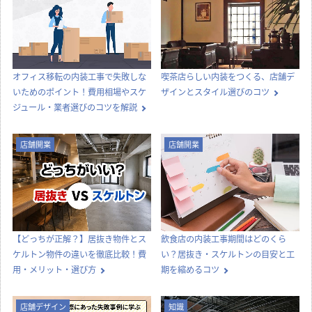
オフィス移転の内装工事で失敗しな
喫茶店らしい内装をつくる、店舗デ
いためのポイント！費用相場やスケ
ザインとスタイル選びのコツ
ジュール・業者選びのコツを解説
店舗開業
店舗開業
【どっちが正解？】居抜き物件とス
飲食店の内装工事期間はどのくら
ケルトン物件の違いを徹底比較！費
い？居抜き・スケルトンの目安と工
用・メリット・選び方
期を縮めるコツ
店舗デザイン
知識