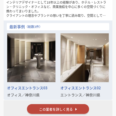
インテリアデザイナーとして18年以上の経験があり、ホテル・レストラ
ン・クリニック・オフィスなど、商業施設を中心に多くの空間づくりに
携わってまいりました。
クライアントの理念やブランドの想いを丁寧に読み取り、空間として表
現することを得意としています。ご予算に応じた最適なご提案を行いな
がらも、他にはないアイデアとデザインの力で、価値ある空間の実現を
最新事例
（総数3件）
目指してきました。
また、企画から竣工まで一貫して一人の担当者が対応する体制を大切に
しており、意図のぶれない進行や安心感にもご好評をいただいていま
す。
デザインの力で空間の魅力や機能を高めたいとお考えの方と、ご一緒で
きる機会を心より楽しみにしております。
オフィスエントランス03
オフィスエントランス02
オフィス
／
神奈川県
エントランス
／
神奈川県
この業者を詳しく見る