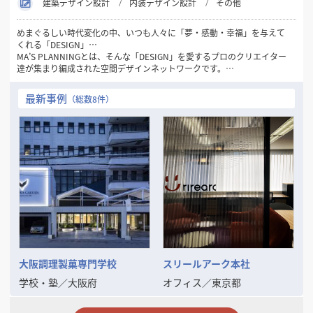
建築デザイン設計
内装デザイン設計
その他
めまぐるしい時代変化の中、いつも人々に「夢・感動・幸福」を与えて
くれる「DESIGN」…
MA’S PLANNINGとは、そんな「DESIGN」を愛するプロのクリエイター
達が集まり編成された空間デザインネットワークです。
1981年の創設以来32年間にわたり一貫して“人々にデザインを通して幸
最新事例
（総数8件）
せを感じてもらいたい…”
というシンプルなコンセプトを念頭に「愛のあるDESIGN」を数多くの
お客様に提供してまいりました。
現代のトレンド・ニーズの変化は一層加速し本質の見極めが困難となる
中、この思いを忘れず、変化を的確に捉えながらもけっして流されるこ
とのない
「普遍的DESIGNの可能性」をさらに追求してまいります。
そして、数々の商空間、住空間プランニングで培った確かな経験と実績
を裏付けに
お客様の良きビジネスパートナーとして「最良の空間づくり」をお手伝
いいたします。
大阪調理製菓専門学校
スリールアーク本社
学校・塾
／
大阪府
オフィス
／
東京都