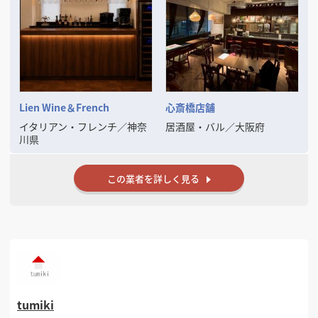
“頼みやすさ”と“仕上がり”
その両方にご満足いただけるよう、
一件一件丁寧に施工いたします。
Lien Wine＆French
心斎橋店舗
イタリアン・フレンチ
／
神奈
居酒屋・バル
／
大阪府
川県
この業者を詳しく見る
tumiki