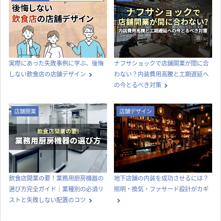
実際にあった失敗事例に学ぶ、後悔
ナフサショックで店舗開業が間に合
しない飲食店の店舗デザイン
わない？内装費用高騰と工期遅延へ
の今とるべき対策
店舗開業
店舗デザイン
飲食店開業の要！業務用厨房機器の
地下店舗の内装を成功させるには？
選び方完全ガイド｜業種別の必須リ
照明・換気・ファサード設計がカギ
ストと失敗しない配置のコツ