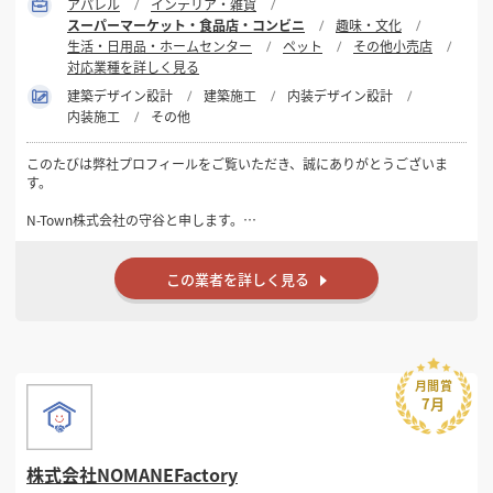
アパレル
インテリア・雑貨
スーパーマーケット・食品店・コンビニ
趣味・文化
生活・日用品・ホームセンター
ペット
その他小売店
対応業種を詳しく見る
建築デザイン設計
建築施工
内装デザイン設計
内装施工
その他
このたびは弊社プロフィールをご覧いただき、誠にありがとうございま
す。
N-Town株式会社の守谷と申します。
弊社は東京都・神奈川県を中心に、飲食店・美容室・クリニック・オ
フィス・インドアゴルフ施設などの店舗内装工事を、設計から施工まで
この業者を詳しく見る
一貫して対応しております。
「ただ工事をする会社」ではなく、お客様のご予算やご要望に合わせ
て、コストバランスや使いやすさも考慮したご提案を心掛けておりま
す。
月間賞
7月
現地調査・お見積りは無料です。
初めて店舗を出店される方でも、物件選びやレイアウト、保健所・消防
に関するご相談まで幅広くサポートいたします。
株式会社NOMANEFactory
ご縁がございましたら、長くお付き合いできるパートナーとしてお力に