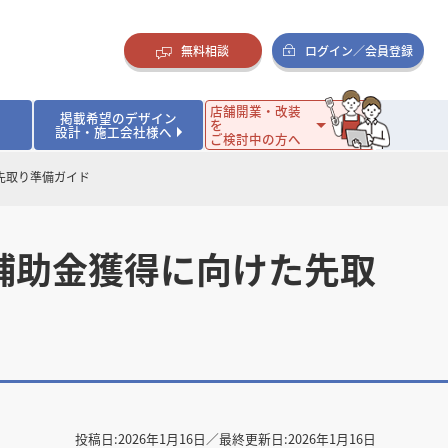
無料相談
ログイン／会員登録
店舗開業・改装
掲載希望のデザイン
を
設計・施工会社様へ
ご検討中の方へ
先取り準備ガイド
ダイニング・バー
ダイニング・バー
イタリアン・フレンチ
イタリアン・フレンチ
まとめ
店舗開業･改装を考えるオーナー様に役立つコラム
・ケーキ
・ケーキ
ラーメン・そば・うどん
ラーメン・そば・うどん
寿司・日本料理
寿司・日本料理
店舗デザインのプロに聞いてみた！
補助金獲得に向けた先取
・韓国料理
・韓国料理
クラブ・スナック
クラブ・スナック
その他飲食店
その他飲食店
インテリア・雑貨
インテリア・雑貨
スーパーマーケット・食品店・コンビニ
スーパーマーケット・食品店・コンビニ
生活・日用品・ホームセンター
生活・日用品・ホームセンター
ペット
ペット
その他小売店
その他小売店
保育園・幼稚園
保育園・幼稚園
オフィス
オフィス
イベントブース・ショールーム
イベントブース・ショールーム
ワーキングスペース
ワーキングスペース
その他公共・商業施設
その他公共・商業施設
リニック
リニック
薬局
薬局
老人ホーム・介護施設
老人ホーム・介護施設
フィットネスクラブ
フィットネスクラブ
その他福祉施設
その他福祉施設
投稿日:
2026年1月16日
／最終更新日:
2026年1月16日