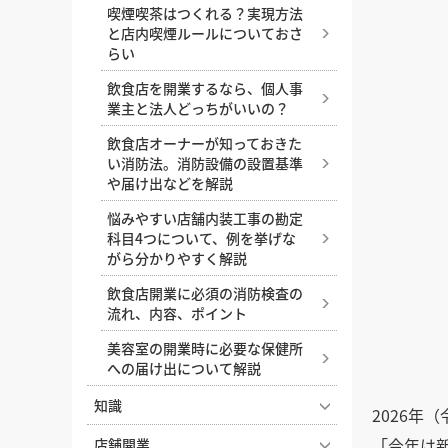
失敗しない店舗リニューアルの
内装工事の見積もり依頼時の注
かっこいい店舗デザインを叶え
喫煙喫茶はつくれる？実現方法
ために知っておきたいポイント
意点、見積もり項目の見方やポ
るためのコツ
と店内喫煙ルールについておさ
と注意点
イント
らい
煙・ニオイ・火気対策がカギ！
店舗内装はDIYしても良い？自
オシャレなコンクリート打ちっ
焼肉屋内装の成功ポイント
飲食店を開業するなら、個人事
分で作るメリットと注意点
ぱなしの内装のメリット・デメ
業主と法人どっちがいいの？
集客につながる！トリミングサ
リット
店舗改装を成功させるコツ。改
ロンの内装ポイントとおしゃれ
飲食店オーナーが知っておきた
装のタイミングや、改装時にや
内装工事の費用と内訳、コスト
事例
い消防法。消防設備の設置基準
ると良い施策とは？
を安く抑えるためのポイント
や届け出などを解説
人気のBarはこう作る！スタイ
店舗にぴったりの床材は？床材
DIYでお店のコンセントを増設
ル別に見る内装デザイン成功の
悩みやすい店舗内装工事の勘定
の種類と業種別のおすすめを解
したい？それ、資格が必要で
コツ
科目4つについて、例を挙げな
説
す！費用相場も紹介
がら分かりやすく解説
美容室に最適な床材とは？選び
店舗設計とは？どんな工程があ
飲食店がスケルトン天井にした
方とおすすめ5選
飲食店開業に必須の消防検査の
るのか、依頼先はどこかなどの
場合のメリット・デメリット
流れ、内容、ポイント
中華料理店の内装デザイン成功
基礎知識
内装工事費用における、耐用年
の秘訣！開業・改装で失敗しな
美容室の開業時に必要な保健所
集客力の高い店舗入り口の特
数と減価償却
いためのポイントとは？
への届け出について解説
徴。入りやすい飲食店を設計す
集客を左右するエステサロンの
るコツ
知識
2026年
内装デザイン。ポイント、費用
店舗照明の基礎知識と照明の与
相場を解説
ナフサショックで店舗開業が間
「今年は
店舗開業