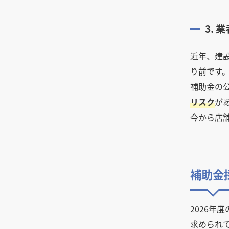
3.
近年、建
り前です
補助金の
リスク
が
今から店
補助金
2026
求められ