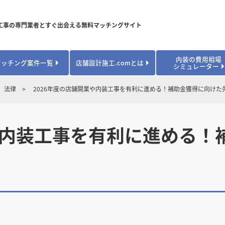
工事の専門業者とすぐ出会える無料マッチングサイト
内装の費用相場
マッチング案件一覧
店舗設計施工.comとは
シミュレーター
対応可能業種から探す
業種から探す
お役立ちコンテンツ
法律
2026年度の店舗開業や内装工事を有利に進める！補助金獲得に向けた
居酒屋・バル
居酒屋・バル
県
県
秋田県
秋田県
山形県
山形県
安心のサポート体制
開業・改装に使える補助金・助成金
カフェ・パン
カフェ・パン
飲食
飲食
内装工事費用シミュレーション
業者探し体験談
業や内装工事を有利に進める！
焼肉・中華料理
焼肉・中華料理
城県
城県
栃木県
栃木県
群馬県
群馬県
アパレル
アパレル
アパレル・物
アパレル・物
販・ペット
販・ペット
県
県
福井県
福井県
山梨県
山梨県
趣味・文化
趣味・文化
店舗の開業･改装をしたい方はこちら
学校・塾
学校・塾
学校・オフィ
学校・オフィ
ス・ショー
ス・ショー
県
県
滋賀県
滋賀県
奈良県
奈良県
エントランス
エントランス
ルーム
ルーム
医院・病院・ク
医院・病院・ク
医療・福祉・
医療・福祉・
県
県
山口県
山口県
スポーツ
スポーツ
スポーツジム・
スポーツジム・