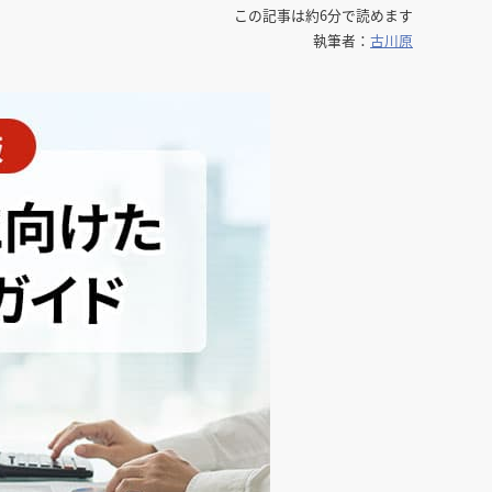
この記事は約6分で読めます
館
民泊
ブライダル・ウェディング会場
館
ブライダル・ウェディング会場
その他宿泊施設
執筆者：
古川原
・理容室
ネイルサロン・ビューティーサロン
・理容室
ネイルサロン・ビューティーサロン
ージ
スパ・銭湯・サウナ
その他美容健康施設
ージ
スパ・銭湯・サウナ
その他美容健康施設
ット
カラオケ
ボーリング
ダーツ・ビリヤード
ット
カラオケ
ボーリング
ダーツ・ビリヤード
ゲームセンター
その他アミューズメント
ゲームセンター
その他アミューズメント
住宅（マンション・アパート）
別荘
住居その他
住宅（マンション・アパート）
別荘
住居その他