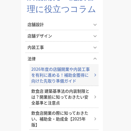
徳島県
徳島県
香川県
香川県
愛媛県
愛媛県
高知
高知
四国
四国
理に役立つコラム
福岡県
福岡県
佐賀県
佐賀県
長崎県
長崎県
熊本
熊本
九州・沖縄
九州・沖縄
鹿児島県
鹿児島県
沖縄県
沖縄県
店舗設計
おすすめの内装業者
海外
その他地域
その他
エステサロンの照明で印象が変
店舗デザイン
費用相場を調べる
東京のおすすめ内装業者
神奈川･横浜のおすすめ内装業者
わる。雰囲気づくりと実用性を
喫茶店らしい内装をつくる、店
両立する照明設計
内装工事
おすすめ内装業者ランキング
カフェの内装工事の費用相場
居酒屋･バルの内装工事の費用相
舗デザインとスタイル選びのコ
飲食店の成功はコンセプト設計
オフィス移転の内装工事で失敗
ツ
法律
業種別 内装工事の費用相場
から！開業・改装時に押さえた
しないためのポイント！費用相
実際にあった失敗事例に学ぶ、
いポイント
2026年度の店舗開業や内装工事
場やスケジュール・業者選びの
後悔しない飲食店の店舗デザイ
を有利に進める！補助金獲得に
コツを解説
ドライキッチンとウェットキッ
ン
向けた先取り準備ガイド
チン、飲食店の厨房はどちらが
店舗の内装で失敗しないための
地下店舗の内装を成功させるに
おすすめ？
飲食店 建築基準法の内装制限と
内装業者の探し方と選び方
は？照明・換気・ファサード設
は？開業前に知っておきたい安
小さなカフェで成功するコツ、
店舗開業のために知っておきた
計がカギ
全基準と注意点
狭小キッチンの内装アイデア
い、内装工事の種類と内容
おしゃれな塾の作り方。少子
飲食店開業の際に知っておきた
基本を解説！飲食店の厨房レイ
基礎工事とは？種類と工程・流
化・競合激化の中でも「選ばれ
い、補助金・助成金【2025年
アウト
れをわかりやすく解説
る塾」になるコツ
版】