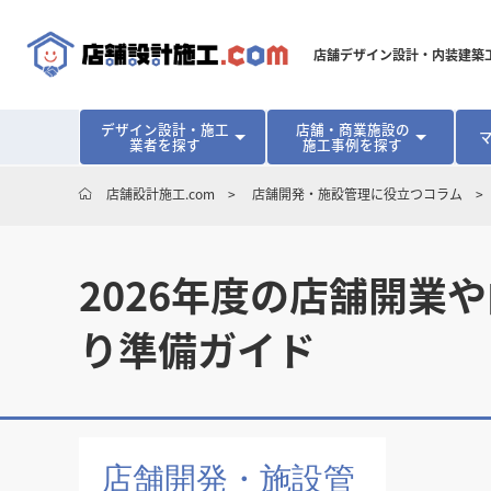
店舗デザイン設計・内装建築
デザイン設計・施工
店舗・商業施設の
業者を探す
施工事例を探す
対応可能地域から探す
地域から探す
開業･改装をご検討中の方へ
店舗設計施工.com
店舗開発・施設管理に役立つコラム
北海道
北海道
青森県
青森県
岩手県
岩手県
宮城
宮城
北海道・東北
北海道・東北
見積り額が安くなる理由
物件契約前に業者を決めるメリット
福島県
福島県
マッチングまでの流れ
よくある質問
店舗オーナーの内装
2026年度の店舗開
東京都
東京都
神奈川県
神奈川県
千葉県
千葉県
茨
茨
関東
関東
埼玉県
埼玉県
り準備ガイド
愛知県
愛知県
新潟県
新潟県
富山県
富山県
石川
石川
中部
中部
長野県
長野県
岐阜県
岐阜県
静岡県
静岡県
大阪府
大阪府
兵庫県
兵庫県
京都府
京都府
三重
三重
関西
関西
和歌山県
和歌山県
鳥取県
鳥取県
島根県
島根県
岡山県
岡山県
広島
広島
中国
中国
店舗開発・施設管