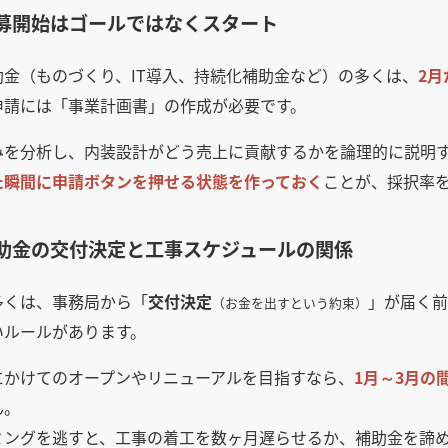
 公募開始はゴールではなくスタート
助金（ものづくり、IT導入、持続化補助金など）の多くは、
2
申請には「事業計画書」の作成が必要です。
みを分析し、内装設計がどう売上に貢献するかを論理的に説明す
た瞬間に申請ボタンを押せる状態を作っておく
ことが、採択率
 補助金の交付決定と工事スケジュールの関係
多くは、事務局から「
交付決定
」が届く前
（お金を出すという約束）
いルールがあります。
にかけてのオープンやリニューアルを目指すなら、
1月～3月の
ん。
ミングを逃すと、工事の着工を数ヶ月遅らせるか、補助金を諦