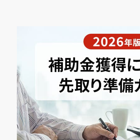
県
県
ホテル・旅
ホテル
旅
ホテル・旅
ホテル
旅
館・ブライダ
館・ブライダ
ル
その他宿泊施設
県
県
大分県
大分県
宮崎県
宮崎県
ル
美容院・美容室
美容院・美容室
美容・健康
美容・健康
エステ・マッサ
エステ・マッサ
パチンコ・スロ
パチンコ・スロ
アミューズメ
アミューズメ
おすすめ内装業者をもっと見る
ント施設
マンガ喫茶
ント施設
マンガ喫茶
場
費用相場をもっと見る
住宅（戸建）
住宅・別荘
住宅（戸建）
住宅・別荘
その他建築物
その他
その他建築物
その他
すべてのデザイン設計施工業者を見る
すべてのデザイン設計・施工事例を見る