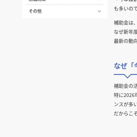
える効果
に合わない？内装費用高騰と工
も多いの
ラーメン屋の看板製作の費用相
【どっちが正解？】居抜き物件
期遅延への今とるべき対策
その他
店舗デザインに必須の設計図、
場と活用するためのポイント
とスケルトン物件の違いを徹底
その見方や役割を解説
飲食店の水道光熱費の相場って
患者様に選ばれる歯科医院の内
補助金は
比較！費用・メリット・選び方
飲食店にロゴって必要？店舗の
どのくらい？気になる削減方法
装デザインのポイント
店舗デザインにおけるトイレ空
なぜ新年
シンボルとなるロゴの役割や決
飲食店の内装工事期間はどのく
も解説
間の作り方
め方
クリニック・病院の内装デザイ
らい？居抜き・スケルトンの目
最新の動
図面記号とは？店舗の内装デザ
ンの条件。診療科別のポイント
安と工期を縮めるコツ
居酒屋でコの字カウンターが人
デザイン設計事務所に依頼でき
イン・工事でよく見る図面記号
や色彩の持つ心理効果について
気の理由と内装のポイント
ることは？業務内容や工務店と
飲食店開業の要！業務用厨房機
を解説
解説
の違いについて
器の選び方完全ガイド｜業種別
なぜ「
魅力的な店舗入り口・ファサー
上がり框（あがりかまち）と
プレハブ工法とは？店舗に採用
の必須リストと失敗しない配置
ドをデザインするための5つの
店舗デザイン事例の探し方のコ
は？設置するメリットや素材・
したいなら押さえておきたいメ
のコツ
条件
ツ、デザイン会社との打ち合わ
デザインについて
リット・デメリットや注意点を
せがうまくいくまとめ方
飲食店開業に必要な営業許可。
補助金の
解説
居心地の良いカウンター席の高
電灯と動力の違いとは？用語の
保健所の申請書類や設備の条件
さ・サイズ・形の選び方を解説
東京出店時の店舗デザイン、東
特に20
意味と電気料金の違いを解説
生産性を高めるオフィス・事務
など解説
京都内の各エリアや注意点につ
所の内装デザイン、おすすめの
飲食店のテラス席に許可は必
ンスが多
いて解説
梁（はり）とは？内装デザイ
自宅兼店舗のメリット・デメ
レイアウト
要？申請手続きと設計時の注意
ン・工事での役割や、お客様に
だからこ
リット、失敗しないポイントを
点を解説
店舗入り口のドア・扉デザイン
与える印象について解説
商品ディスプレイの基本テク
解説
で差をつける。店舗の顔とも言
ニック6選。購入意欲を高める
飲食店の内装レイアウトの基本
えるファサードデザインのドア
飲食店の看板デザイン。繁盛す
自宅カフェを開業する場合の物
陳列方法と効果
について解説します。
るお店の看板はここが違う！
件条件や資格、費用相場を