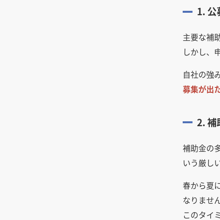
1.
空間デザインの店舗設計におけ
る考え方やポイント、見落とし
やすい注意点
主要な補
しかし、
おしゃれなカフェを作るコツ！
内装デザインの決め方・ポイン
ト
自社の強
募集が出
飲食店の内装をおしゃれにした
い時おすすめの、資料の集め方
とデータのまとめ方
2.
飲食店の内装デザインで成功す
る5つのポイント
補助金の
いう厳し
春から夏
なりませ
このタイ