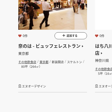
0件
0件
追加する
奈のは - ビュッフェレストラン
はち八川
店
東京都
神奈川県
その他飲食店
東京都
新装開店
スケルトン
80坪（264㎡）
その他飲食
5坪（16
エヌオーデザイン
エヌオー