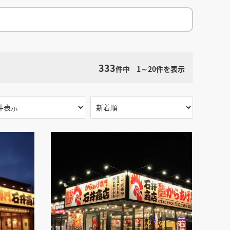
館
民泊
ブライダル・ウェディング会場
館
ブライダル・ウェディング会場
その他宿泊施設
・理容室
ネイルサロン・ビューティーサロン
・理容室
ネイルサロン・ビューティーサロン
ージ
スパ・銭湯・サウナ
その他美容健康施設
ージ
スパ・銭湯・サウナ
その他美容健康施設
検索条件をクリア
ット
カラオケ
ボーリング
ダーツ・ビリヤード
ット
カラオケ
ボーリング
ダーツ・ビリヤード
333
件中
1～20
件を表示
ゲームセンター
その他アミューズメント
ゲームセンター
その他アミューズメント
住宅（マンション・アパート）
別荘
住居その他
住宅（マンション・アパート）
別荘
住居その他