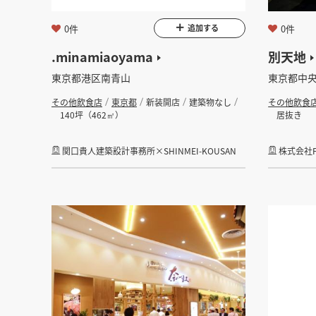
0件
0件
追加する
.minamiaoyama
別天地
東京都港区南青山
東京都中
その他飲食店
東京都
新装開店
建築物なし
その他飲食
140坪（462㎡）
居抜き
関口貴人建築設計事務所×SHINMEI-KOUSAN
株式会社F