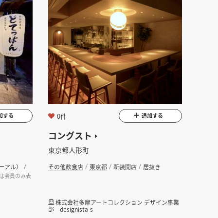
0件
加する
追加する
コングスト
東京都人形町
ーアル）
その他飲食店
東京都
新装開店
居抜き
は会員のみ表
株式会社多摩アートコレクション デザイン事業
部 designista-s