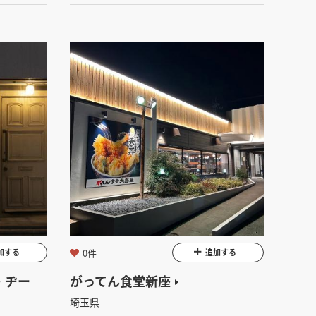
0件
加する
追加する
ド・ヂー
がってん食堂新座
埼玉県