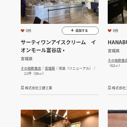
金額
会員ログ
坪数
0件
0件
追加する
サーティワンアイスクリーム イ
HANAB
フリーワード
オンモール富谷店
宮城県
宮城県
その他飲食
（62㎡）
その他飲食店
宮城県
改装（リニューアル）
11坪（36㎡）
株式会社工建工業
株式会社