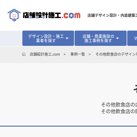
店舗デザイン設計・内装建築
デザイン設計・施工
店舗・商業施設の
業者を探す
施工事例を探す
対応可能地域から探す
地域から探す
開業･改装をご検討中の方へ
店舗設計施工.com
事例一覧
その他飲食店のデザイン
北海道
北海道
青森県
青森県
岩手県
岩手県
宮城
宮城
北海道・東北
北海道・東北
見積り額が安くなる理由
物件契約前に業者を決めるメリット
福島県
福島県
マッチングまでの流れ
よくある質問
店舗オーナーの内装
東京都
東京都
神奈川県
神奈川県
千葉県
千葉県
茨
茨
関東
関東
埼玉県
埼玉県
愛知県
愛知県
新潟県
新潟県
富山県
富山県
石川
石川
中部
中部
その他飲食店の
長野県
長野県
岐阜県
岐阜県
静岡県
静岡県
その他飲食店の
大阪府
大阪府
兵庫県
兵庫県
京都府
京都府
三重
三重
関西
関西
和歌山県
和歌山県
鳥取県
鳥取県
島根県
島根県
岡山県
岡山県
広島
広島
中国
中国