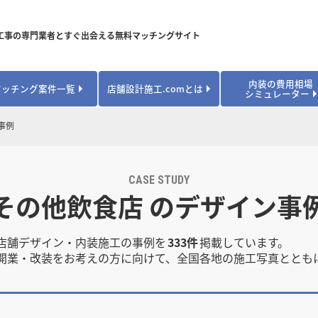
工事の専門業者とすぐ出会える無料マッチングサイト
内装の費用相場
マッチング案件一覧
店舗設計施工.comとは
シミュレーター
対応可能業種から探す
業種から探す
お役立ちコンテンツ
事例
居酒屋・バル
居酒屋・バル
県
県
秋田県
秋田県
山形県
山形県
安心のサポート体制
開業・改装に使える補助金・助成金
カフェ・パン
カフェ・パン
飲食
飲食
内装工事費用シミュレーション
業者探し体験談
CASE STUDY
焼肉・中華料理
焼肉・中華料理
城県
城県
栃木県
栃木県
群馬県
群馬県
その他飲食店 のデザイン事
アパレル
アパレル
アパレル・物
アパレル・物
販・ペット
販・ペット
県
県
福井県
福井県
山梨県
山梨県
趣味・文化
趣味・文化
店舗の開業･改装をしたい方はこちら
店舗デザイン・内装施工の事例を
333件
掲載しています。
学校・塾
学校・塾
学校・オフィ
学校・オフィ
開業・改装をお考えの方に向けて、全国各地の施工写真ととも
ス・ショー
ス・ショー
県
県
滋賀県
滋賀県
奈良県
奈良県
エントランス
エントランス
ルーム
ルーム
医院・病院・ク
医院・病院・ク
医療・福祉・
医療・福祉・
県
県
山口県
山口県
スポーツ
スポーツ
スポーツジム・
スポーツジム・