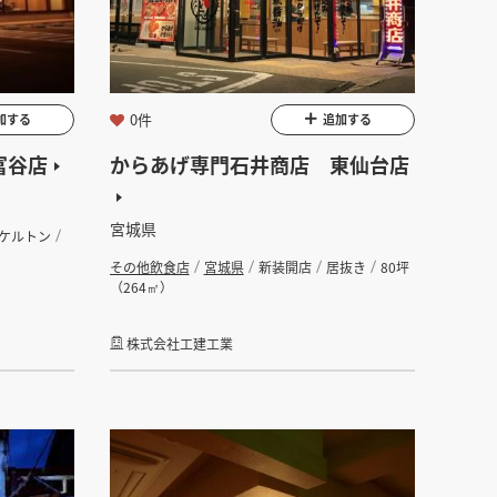
坪
0件
加する
追加する
富谷店
からあげ専門石井商店 東仙台店
宮城県
ケルトン
その他飲食店
宮城県
新装開店
居抜き
80坪
（264㎡）
株式会社工建工業