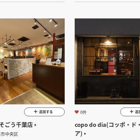
0件
追加する
追
h そごう千葉店
copo do dia(コッポ・
ア)
葉市中央区