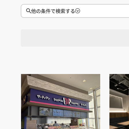
徳島県
徳島県
香川県
香川県
愛媛県
愛媛県
高知
高知
四国
四国
他の条件で検索する
福岡県
福岡県
佐賀県
佐賀県
長崎県
長崎県
熊本
熊本
九州・沖縄
九州・沖縄
鹿児島県
鹿児島県
沖縄県
沖縄県
おすすめの内装業者
海外
その他地域
その他
費用相場を調べる
東京のおすすめ内装業者
神奈川･横浜のおすすめ内装業者
選択す
おすすめ内装業者ランキング
地域
カフェの内装工事の費用相場
居酒屋･バルの内装工事の費用相
業種別 内装工事の費用相場
選択す
業種
選択す
設計・施工範囲
選択す
設計施工会社