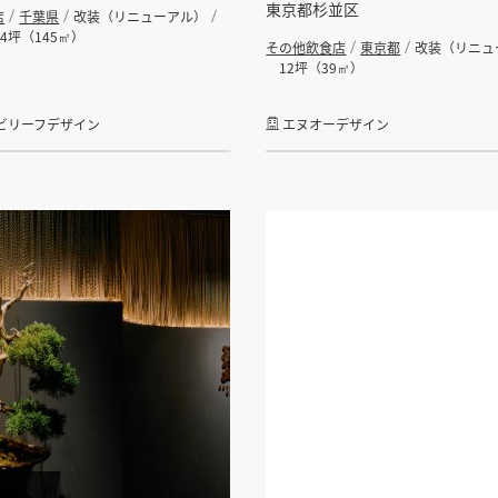
東京都杉並区
店
千葉県
改装（リニューアル）
44坪（145㎡）
その他飲食店
東京都
改装（リニュ
12坪（39㎡）
ビリーフデザイン
エヌオーデザイン