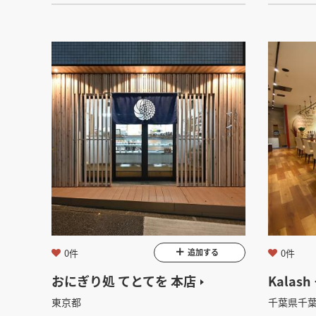
0件
0件
追加する
おにぎり処 てとてを 本店
Kalas
東京都
千葉県千