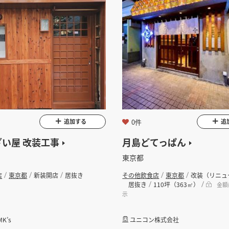
0件
追加する
追
い屋 改装工事
月島どてっぱん
東京都
店
東京都
新装開店
居抜き
その他飲食店
東京都
改装（リニュ
居抜き
110坪（363㎡）
金額
示
K’s
ユニコン株式会社