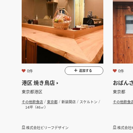
0件
0件
追加する
港区 焼き鳥店
おばんざ
東京都港区
東京都
その他飲食店
東京都
新装開店
スケルトン
その他飲食
14坪（46㎡）
株式会社ビリーフデザイン
株式会社M