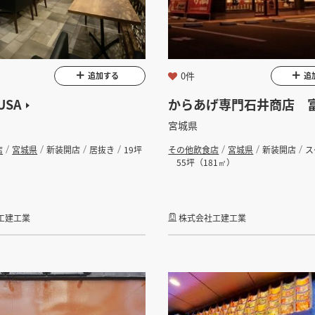
インすると検索できます。
坪 ～
0件
追加する
追
USA
からあげ専門石井商店 
宮城県
店
宮城県
新装開店
居抜き
19坪
その他飲食店
宮城県
新装開店
ス
55坪（181㎡）
検索する
工建工業
株式会社工建工業