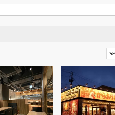
県
県
ホテル・旅
ホテル
旅
ホテル・旅
ホテル
旅
館・ブライダ
館・ブライダ
ル
その他宿泊施設
県
県
大分県
大分県
宮崎県
宮崎県
ル
美容院・美容室
美容院・美容室
美容・健康
美容・健康
エステ・マッサ
エステ・マッサ
パチンコ・スロ
パチンコ・スロ
アミューズメ
アミューズメ
おすすめ内装業者をもっと見る
ント施設
マンガ喫茶
ント施設
マンガ喫茶
る
場
費用相場をもっと見る
住宅（戸建）
住宅・別荘
住宅（戸建）
住宅・別荘
その他建築物
その他
その他建築物
その他
る
その他飲食店
すべてのデザイン設計施工業者を見る
すべてのデザイン設計・施工事例を見る
る
る