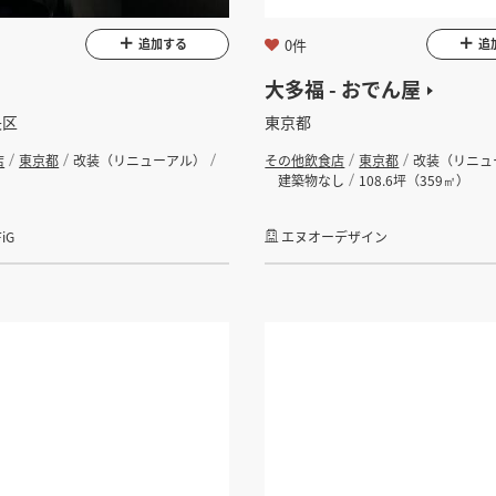
0件
追加する
追
大多福 - おでん屋
央区
東京都
店
東京都
改装（リニューアル）
その他飲食店
東京都
改装（リニュ
建築物なし
108.6坪（359㎡）
iG
エヌオーデザイン