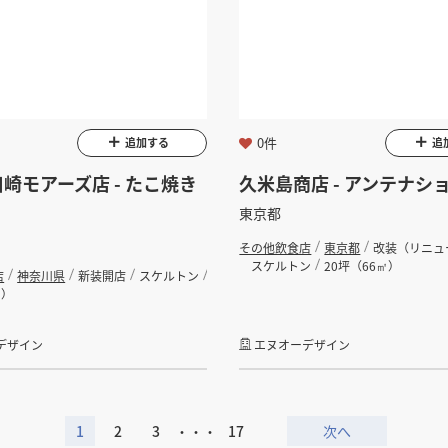
0件
追加する
追
崎モアーズ店 - たこ焼き
久米島商店 - アンテナシ
東京都
その他飲食店
東京都
改装（リニュ
スケルトン
20坪（66㎡）
店
神奈川県
新装開店
スケルトン
㎡）
デザイン
エヌオーデザイン
1
2
3
・・・
17