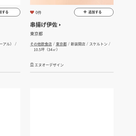
0件
加する
追加する
串揚げ伊佐
東京都
ーアル）
その他飲食店
東京都
新装開店
スケルトン
10.5坪（34㎡）
エヌオーデザイン