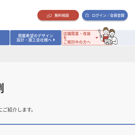
無料相談
ログイン／会員登録
店舗開業・改装
掲載希望のデザイン
を
設計・施工会社様へ
ご検討中の方へ
ダイニング・バー
ダイニング・バー
イタリアン・フレンチ
イタリアン・フレンチ
まとめ
店舗開業･改装を考えるオーナー様に役立つコラム
・ケーキ
・ケーキ
ラーメン・そば・うどん
ラーメン・そば・うどん
寿司・日本料理
寿司・日本料理
店舗デザインのプロに聞いてみた！
・韓国料理
・韓国料理
クラブ・スナック
クラブ・スナック
その他飲食店
その他飲食店
例
インテリア・雑貨
インテリア・雑貨
スーパーマーケット・食品店・コンビニ
スーパーマーケット・食品店・コンビニ
生活・日用品・ホームセンター
生活・日用品・ホームセンター
ペット
ペット
その他小売店
その他小売店
保育園・幼稚園
保育園・幼稚園
オフィス
オフィス
イベントブース・ショールーム
イベントブース・ショールーム
にご紹介します。
ワーキングスペース
ワーキングスペース
その他公共・商業施設
その他公共・商業施設
リニック
リニック
薬局
薬局
老人ホーム・介護施設
老人ホーム・介護施設
フィットネスクラブ
フィットネスクラブ
その他福祉施設
その他福祉施設