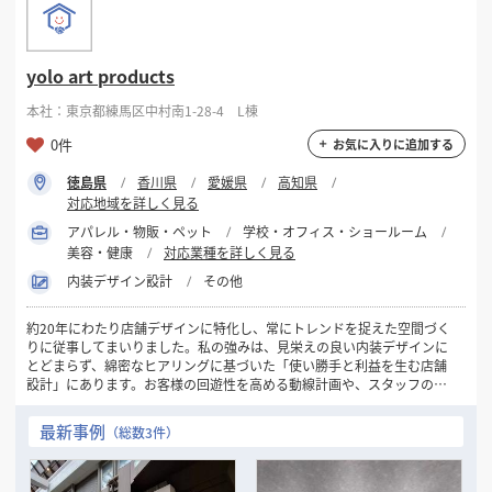
認します。判断材料を揃えたうえで、物件を選んでいただけます。
【対応エリア】
全国対応
yolo art products
【得意業種】
本社：東京都練馬区中村南1-28-4 L棟
飲食店（居酒屋・カフェ・バー・焼肉ほか）／美容室・サロン／クリ
ニック・医院／オフィス・事務所／物販店
0件
お気に入りに追加する
【対応業務】
徳島県
香川県
愛媛県
高知県
物件探し・内覧同行／現地調査／デザイン設計／実施設計／内装施工／
対応地域を詳しく見る
設備工事（電気・給排水・空調換気）／什器・造作／看板・サイン／各
種申請サポート／店舗の新築
アパレル・物販・ペット
学校・オフィス・ショールーム
美容・健康
対応業種を詳しく見る
【物件種別】
内装デザイン設計
その他
居抜き・スケルトンいずれも対応。施工のみのご依頼もご相談いただけ
ます。
約20年にわたり店舗デザインに特化し、常にトレンドを捉えた空間づく
りに従事してまいりました。私の強みは、見栄えの良い内装デザインに
【関連事業】
とどまらず、綿密なヒアリングに基づいた「使い勝手と利益を生む店舗
注文住宅、アパート・収益建築、ガーデンエクステリア。外構やファ
設計」にあります。お客様の回遊性を高める動線計画や、スタッフの作
サードまで含めた計画にも対応できます。
業効率を上げる什器の寸法など、細部までこだわったモノづくりを実践
してきました。また、プロジェクトリーダーとして各部署の連携を指揮
最新事例
（総数3件）
■ ご相談からお引き渡しまでの流れ
した経験も豊富です。クライアント様との接客から始まり、工事概要の
丁寧な説明、スケジュール管理、現場の進捗・安全確認まで、プロジェ
1. 無料相談
クト全体を円滑に進行するマネジメント力を備えております。関係各所