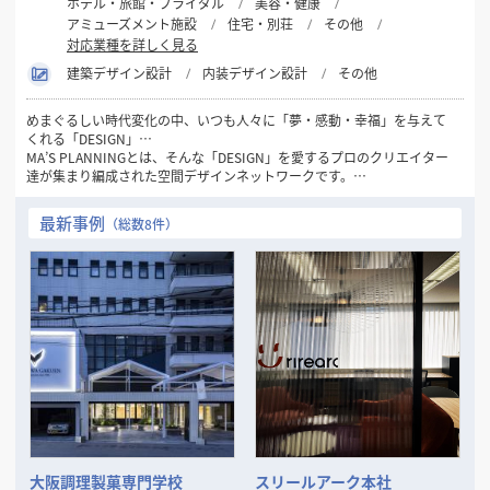
ホテル・旅館・ブライダル
美容・健康
アミューズメント施設
住宅・別荘
その他
対応業種を詳しく見る
建築デザイン設計
内装デザイン設計
その他
めまぐるしい時代変化の中、いつも人々に「夢・感動・幸福」を与えて
くれる「DESIGN」…
MA’S PLANNINGとは、そんな「DESIGN」を愛するプロのクリエイター
達が集まり編成された空間デザインネットワークです。
1981年の創設以来32年間にわたり一貫して“人々にデザインを通して幸
最新事例
（総数8件）
せを感じてもらいたい…”
というシンプルなコンセプトを念頭に「愛のあるDESIGN」を数多くの
お客様に提供してまいりました。
現代のトレンド・ニーズの変化は一層加速し本質の見極めが困難となる
中、この思いを忘れず、変化を的確に捉えながらもけっして流されるこ
とのない
「普遍的DESIGNの可能性」をさらに追求してまいります。
そして、数々の商空間、住空間プランニングで培った確かな経験と実績
を裏付けに
お客様の良きビジネスパートナーとして「最良の空間づくり」をお手伝
いいたします。
大阪調理製菓専門学校
スリールアーク本社