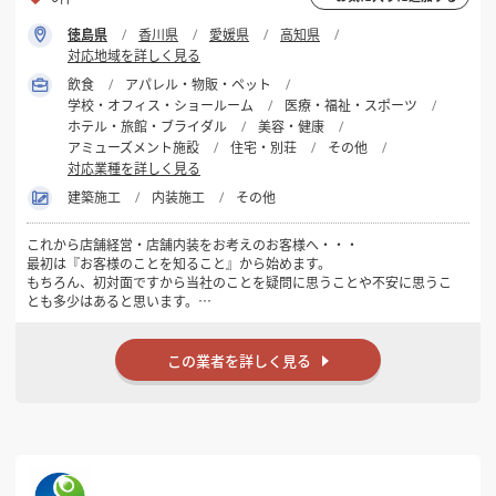
徳島県
香川県
愛媛県
高知県
対応地域を詳しく見る
飲食
アパレル・物販・ペット
学校・オフィス・ショールーム
医療・福祉・スポーツ
ホテル・旅館・ブライダル
美容・健康
アミューズメント施設
住宅・別荘
その他
対応業種を詳しく見る
建築施工
内装施工
その他
これから店舗経営・店舗内装をお考えのお客様へ・・・
最初は『お客様のことを知ること』から始めます。
もちろん、初対面ですから当社のことを疑問に思うことや不安に思うこ
とも多少はあると思います。
しかし、当社の『こだわり』は、お客様との『ご縁』を大切にすること
です。
店舗を作るだけの業者ではなく、開業してからも深く長くお付き合いさ
この業者を詳しく見る
せていただく為に、
少しずつで結構ですので、お客様のことを教えていただけますか！！