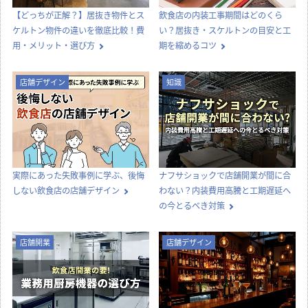
【どっちが正解？】居抜き物件とス
飲食店の内装工事期間はどのくら
ケルトン物件の違いを徹底比較！費
い？居抜き・スケルトンの目安と工
用・メリット・選び方
期を縮めるコツ
店舗デザイン
知識
実際にあった失敗事例に学ぶ、後悔
ナフサショックで店舗開業が間に合
しない飲食店の店舗デザイン
わない？内装費用高騰と工期遅延へ
の今とるべき対策
店舗開業
店舗デザイン