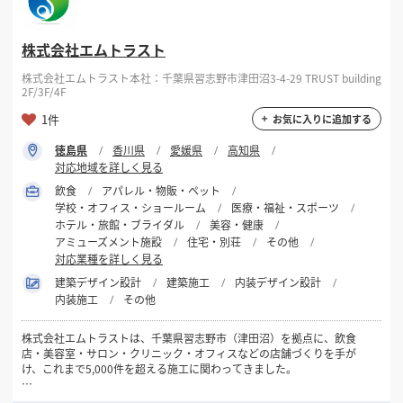
株式会社エムトラスト
株式会社エムトラスト本社：千葉県習志野市津田沼3-4-29 TRUST building
2F/3F/4F
1件
お気に入りに追加する
徳島県
香川県
愛媛県
高知県
対応地域を詳しく見る
飲食
アパレル・物販・ペット
学校・オフィス・ショールーム
医療・福祉・スポーツ
ホテル・旅館・ブライダル
美容・健康
アミューズメント施設
住宅・別荘
その他
対応業種を詳しく見る
建築デザイン設計
建築施工
内装デザイン設計
内装施工
その他
株式会社エムトラストは、千葉県習志野市（津田沼）を拠点に、飲食
店・美容室・サロン・クリニック・オフィスなどの店舗づくりを手が
け、これまで5,000件を超える施工に関わってきました。
私たちが大切にしているのは、「工事業者」ではなく「開業のパート