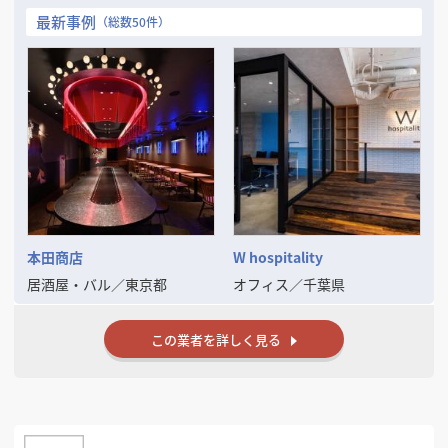
ナー」であることです。物件探しの段階からご相談を受け、現地調査、
最新事例
（総数50件）
お見積り、デザイン提案、着工、お引き渡し、そして開業後まで、担当
が最後まで並走します。設計と施工が別会社に分かれていないため、要
望が伝わらない、工程ごとに担当が変わって説明をやり直す、といった
ことがありません。
代表の高橋は16歳で大工の道に入り、現場に立ち続けてきました。この
坪数で席数はいくつ取れるか、、この物件で排気は通せるか、どこにい
くら費用が跳ねるかを、打ち合わせの場でお答えできます。持ち帰って
一週間お待たせする、ということがありません。
内装業界には、返信が来ない、専門用語ばかりで話が見えない、見積り
が「一式」で中身が分からない、といった不透明さがまだ残っていま
す。それを自分たちからなくしていきたいと考え、YouTube「内装工事
ちゃんねる」でも、費用の内訳や業者の選び方を包み隠さず発信してい
本田商店
W hospitality
ます。
居酒屋・バル
／
東京都
オフィス
／
千葉県
まだ物件が決まっていない、予算が合うか分からない——そうした段階
のご相談が、実は最も多くいただくご依頼のきっかけです。無理に契約
をお勧めすることはありませんので、どうぞお気軽にお声がけくださ
この業者を詳しく見る
い。
※物件が決まる前からご相談ください※
契約したあとでこの物件では厨房が入らない、電気容量が足りないと分
かるのが、開業準備で最も大きな損失です。当社は物件の内覧同行から
対応し、電気容量・給排水・ガス・排気といったインフラを契約前に確