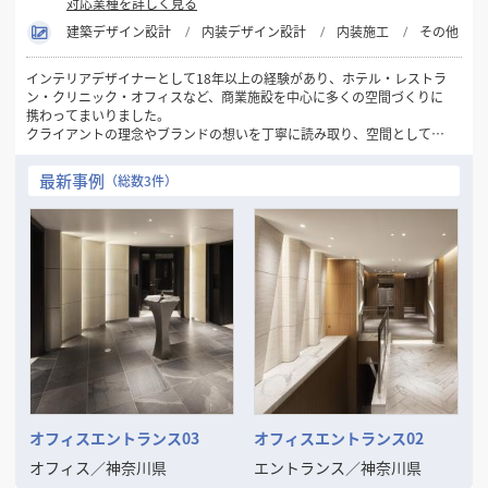
対応業種を詳しく見る
建築デザイン設計
内装デザイン設計
内装施工
その他
インテリアデザイナーとして18年以上の経験があり、ホテル・レストラ
ン・クリニック・オフィスなど、商業施設を中心に多くの空間づくりに
携わってまいりました。
クライアントの理念やブランドの想いを丁寧に読み取り、空間として表
現することを得意としています。ご予算に応じた最適なご提案を行いな
がらも、他にはないアイデアとデザインの力で、価値ある空間の実現を
最新事例
（総数3件）
目指してきました。
また、企画から竣工まで一貫して一人の担当者が対応する体制を大切に
しており、意図のぶれない進行や安心感にもご好評をいただいていま
す。
デザインの力で空間の魅力や機能を高めたいとお考えの方と、ご一緒で
きる機会を心より楽しみにしております。
オフィスエントランス03
オフィスエントランス02
オフィス
／
神奈川県
エントランス
／
神奈川県