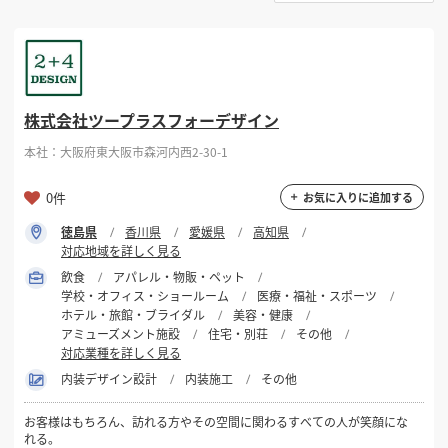
選択する
対応可能地域
掲載希望のデザイン
設計・施工会社様へ
徳島県
店舗開業・改装を
ご検討中の方へ
選択する
対応可能業種
株式会社ツープラスフォーデザイン
本社：大阪府東大阪市森河内西2-30-1
選択する
設計・施工範囲
0件
お気に入りに追加する
徳島県
香川県
愛媛県
高知県
フリーワード
対応地域を詳しく見る
飲食
アパレル・物販・ペット
学校・オフィス・ショールーム
医療・福祉・スポーツ
ホテル・旅館・ブライダル
美容・健康
アミューズメント施設
住宅・別荘
その他
対応業種を詳しく見る
検索する
内装デザイン設計
内装施工
その他
お客様はもちろん、訪れる方やその空間に関わるすべての人が笑顔にな
れる。