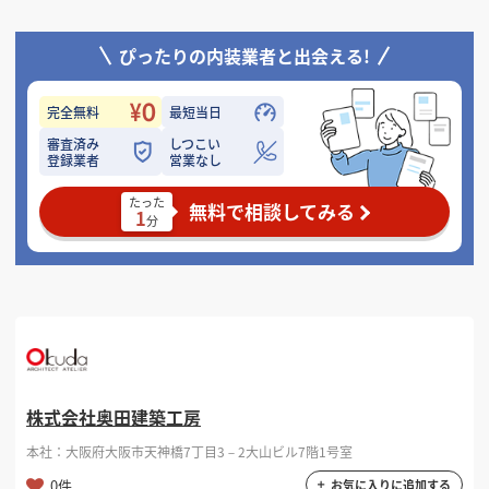
ぴったりの内装業者と出会える!
完全無料
最短当日
審査済み
しつこい
登録業者
営業なし
たった
無料で相談してみる
1
分
株式会社奥田建築工房
本社：大阪府大阪市天神橋7丁目3－2大山ビル7階1号室
0件
お気に入りに追加する