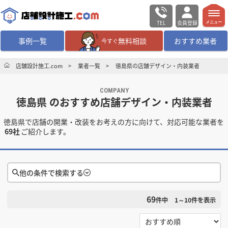
TEL
会員登録
メニュー
事例一覧
無料相談
おすすめ業者
今すぐ
無料相談
ログイン／会員登録
店舗設計施工.com
業者一覧
徳島県の店舗デザイン・内装業者
COMPANY
デザイン設計・施工
業者を探す
徳島県 のおすすめ店舗デザイン・内装業者
徳島県で店舗の開業・改装をお考えの方に向けて、対応可能な業者を
店舗・商業施設の
施工事例を探す
69社
ご紹介します。
マッチング案件一覧
他の条件で検索する
店舗設計施工.comとは
69
件中
1～10
件を表示
検索条件をクリア
内装の費用相場
シミュレーター