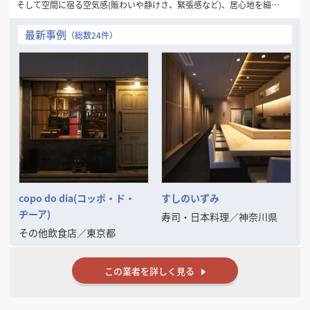
そして空間に宿る空気感(賑わいや静けさ、緊張感など)、居心地を細や
かなデザイン・設計で表現することがとても大事だと考えています。
最新事例
（総数24件）
限られた予算内で魅力のある空間、お店を作るのが使命と考えていま
す。
まずはお気兼ねなくご相談ください。
copo do dia(コッポ・ド・
すしのいずみ
ヂーア)
寿司・日本料理
／
神奈川県
その他飲食店
／
東京都
この業者を詳しく見る