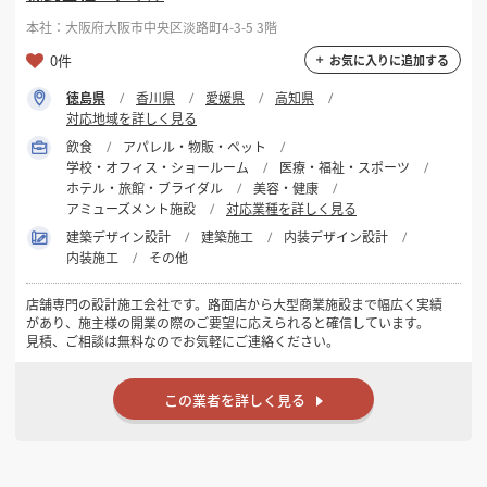
ています。私たちはその勝負に、隣で一緒に立ちたい。工事を請け負う
本社：大阪府大阪市中央区淡路町4-3-5 3階
会社ではなく、開業のパートナーでありたい。ただそれだけです。
「まだ物件も決まっていない」「予算が合うか分からない」——そうい
0件
お気に入りに追加する
う段階のご相談こそ、いちばんお役に立てます。一緒に、いいお店をつ
くりましょう。
徳島県
香川県
愛媛県
高知県
対応地域を詳しく見る
株式会社エムトラスト 代表取締役 高橋 勘太
飲食
アパレル・物販・ペット
■ YouTube・SNSのご案内
学校・オフィス・ショールーム
医療・福祉・スポーツ
代表がYouTube「内装工事ちゃんねる」で、内装業界のブラックボック
ホテル・旅館・ブライダル
美容・健康
スをなくすことをテーマに発信しています。飲食店開業の流れをまとめ
アミューズメント施設
対応業種を詳しく見る
た完全解説動画のほか、費用の内訳、業者の選び方、実際にあった失敗
事例なども公開しています。ご相談の前に、どんな人間が担当するのか
建築デザイン設計
建築施工
内装デザイン設計
もぜひご覧ください。
内装施工
その他
千葉県/店舗内装/ローコスト/ワンストップ・物件探しサポート/エムト
店舗専門の設計施工会社です。路面店から大型商業施設まで幅広く実績
ラスト/商叶空間建築labo/デザイン/デザイナーズ/設計事務所/内装施工/
があり、施主様の開業の際のご要望に応えられると確信しています。
低予算/低価格/高品質/店舗開業/店舗探し/人気/おしゃれ
見積、ご相談は無料なのでお気軽にご連絡ください。
この業者を詳しく見る