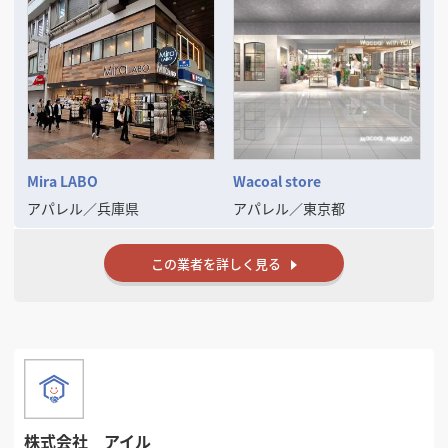
お電話・フォーム・オンラインで承ります。最短即日で対応します。
とのスムーズな連携を図りながら、スケジュールと品質を厳守した店舗
開発を牽引いたします。
2. 現地調査・物件確認
ご契約前の物件でも、内覧に同行します。インフラと法規面を確認しま
す。
3. プラン・お見積りのご提示
内訳を明示したお見積りとあわせて、デザインプランをご提案します。
4. 実施設計
仕様を一つずつ確認しながら、図面を確定させます。
Mira LABO
Wacoal store
5. 着工・施工管理
アパレル
／
兵庫県
アパレル
／
東京都
工程の進捗はご報告しながら進めます。現場でのご相談にも随時対応し
ます。
この業者を詳しく見る
6. お引き渡し・開業後のフォロー
開店後の不具合対応から、増床・改装のご相談まで継続して承ります。
■ 費用について
内装費用は物件の状態や業態によって大きく変わるため、当社では坪単
価などの一律の金額をお出ししていません。物件資料や平面図をお送り
いただきご相談ください。ご相談・現地調査・概算お見積りはすべて無
料です。
■ 代表からのメッセージ
株式会社 アイル
店舗を出すというのは、オーナー様にとって人生を賭けた勝負だと思っ