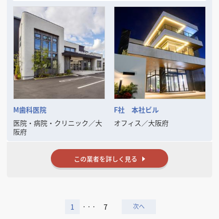
M歯科医院
F社 本社ビル
医院・病院・クリニック
／
大
オフィス
／
大阪府
阪府
この業者を詳しく見る
1
7
・・・