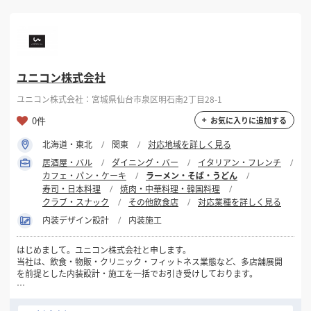
ユニコン株式会社
ユニコン株式会社：宮城県仙台市泉区明石南2丁目28-1
0件
お気に入りに追加する
北海道・東北
関東
対応地域を詳しく見る
居酒屋・バル
ダイニング・バー
イタリアン・フレンチ
カフェ・パン・ケーキ
ラーメン・そば・うどん
寿司・日本料理
焼肉・中華料理・韓国料理
クラブ・スナック
その他飲食店
対応業種を詳しく見る
内装デザイン設計
内装施工
はじめまして。ユニコン株式会社と申します。
当社は、飲食・物販・クリニック・フィットネス業態など、多店舗展開
を前提とした内装設計・施工を一括でお引き受けしております。
新規出店・改装・業態転換など、多店舗企業様にとって重要な局面で
「標準化 × コスト最適化 × スピード」をバランス良く実現できるのが