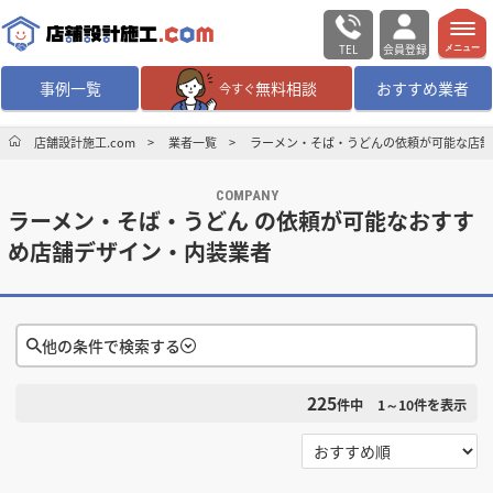
TEL
会員登録
メニュー
事例一覧
無料相談
おすすめ業者
今すぐ
無料相談
ログイン／会員登録
店舗設計施工.com
業者一覧
ラーメン・そば・うどんの依頼が可能な店舗
COMPANY
デザイン設計・施工
業者を探す
ラーメン・そば・うどん の依頼が可能なおすす
め店舗デザイン・内装業者
店舗・商業施設の
施工事例を探す
マッチング案件一覧
他の条件で検索する
店舗設計施工.comとは
225
件中
1～10
件を表示
検索条件をクリア
内装の費用相場
シミュレーター
選択する
対応可能地域