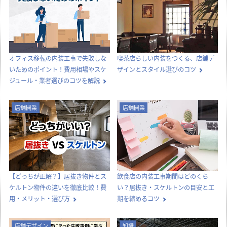
オフィス移転の内装工事で失敗しな
喫茶店らしい内装をつくる、店舗デ
いためのポイント！費用相場やスケ
ザインとスタイル選びのコツ
ジュール・業者選びのコツを解説
店舗開業
店舗開業
【どっちが正解？】居抜き物件とス
飲食店の内装工事期間はどのくら
ケルトン物件の違いを徹底比較！費
い？居抜き・スケルトンの目安と工
用・メリット・選び方
期を縮めるコツ
店舗デザイン
知識