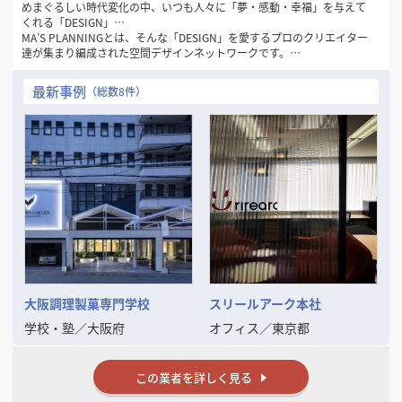
めまぐるしい時代変化の中、いつも人々に「夢・感動・幸福」を与えて
くれる「DESIGN」…
MA’S PLANNINGとは、そんな「DESIGN」を愛するプロのクリエイター
達が集まり編成された空間デザインネットワークです。
1981年の創設以来32年間にわたり一貫して“人々にデザインを通して幸
最新事例
（総数8件）
せを感じてもらいたい…”
というシンプルなコンセプトを念頭に「愛のあるDESIGN」を数多くの
お客様に提供してまいりました。
現代のトレンド・ニーズの変化は一層加速し本質の見極めが困難となる
中、この思いを忘れず、変化を的確に捉えながらもけっして流されるこ
とのない
「普遍的DESIGNの可能性」をさらに追求してまいります。
そして、数々の商空間、住空間プランニングで培った確かな経験と実績
を裏付けに
お客様の良きビジネスパートナーとして「最良の空間づくり」をお手伝
いいたします。
大阪調理製菓専門学校
スリールアーク本社
学校・塾
／
大阪府
オフィス
／
東京都
この業者を詳しく見る