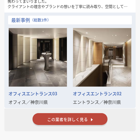
携わってまいりました。
クライアントの理念やブランドの想いを丁寧に読み取り、空間として表
現することを得意としています。ご予算に応じた最適なご提案を行いな
がらも、他にはないアイデアとデザインの力で、価値ある空間の実現を
最新事例
（総数3件）
目指してきました。
また、企画から竣工まで一貫して一人の担当者が対応する体制を大切に
しており、意図のぶれない進行や安心感にもご好評をいただいていま
す。
デザインの力で空間の魅力や機能を高めたいとお考えの方と、ご一緒で
きる機会を心より楽しみにしております。
オフィスエントランス03
オフィスエントランス02
オフィス
／
神奈川県
エントランス
／
神奈川県
この業者を詳しく見る