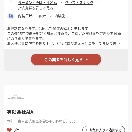
ラーメン・そば・うどん
クラブ・スナック
対応業種を詳しく見る
内装デザイン設計
内装施工
お世話になります。合同会社楽響の鈴木と申します。
この道35年で得た知識と知恵と技術で、ご満足ただける空間創りを念頭
に取り組んで参ります。
お客様と共に空間を創り上げ、ともに喜びあえる仕事をしてまいりま
す。
是非、私と共に素晴らしい空間を創り上げましょう。
よろしくお願いいたします。
この業者を詳しく見る
有限会社AIA
本社：東京都渋谷区渋谷2-4-6 野村ビル301
0件
お気に入りに追加する