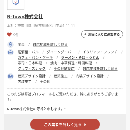
N-Town株式会社
本社：神奈川県川崎市川崎区川中島1-11-11
0件
お気に入りに追加する
関東
対応地域を詳しく見る
居酒屋・バル
ダイニング・バー
イタリアン・フレンチ
カフェ・パン・ケーキ
ラーメン・そば・うどん
寿司・日本料理
焼肉・中華料理・韓国料理
クラブ・スナック
その他飲食店
対応業種を詳しく見る
建築デザイン設計
建築施工
内装デザイン設計
内装施工
その他
このたびは弊社プロフィールをご覧いただき、誠にありがとうございま
す。
N-Town株式会社の守谷と申します。
弊社は東京都・神奈川県を中心に、飲食店・美容室・クリニック・オ
フィス・インドアゴルフ施設などの店舗内装工事を、設計から施工まで
この業者を詳しく見る
一貫して対応しております。