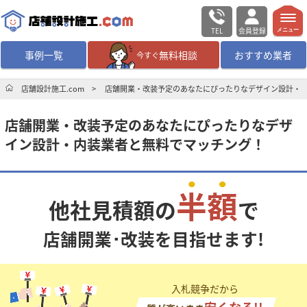
TEL
会員登録
メニュー
事例一覧
無料相談
おすすめ業者
今すぐ
無料相談
ログイン／会員登録
店舗設計施工.com
店舗開業・改装予定のあなたにぴったりなデザイン設計・
店舗開業・改装予定のあなたにぴったりなデザ
デザイン設計・施工
業者を探す
イン設計・内装業者と無料でマッチング！
店舗・商業施設の
施工事例を探す
半額
他社見積額の
で
マッチング案件一覧
店舗開業･改装を目指せます!
店舗設計施工.comとは
内装の費用相場
シミュレーター
入札競争だから