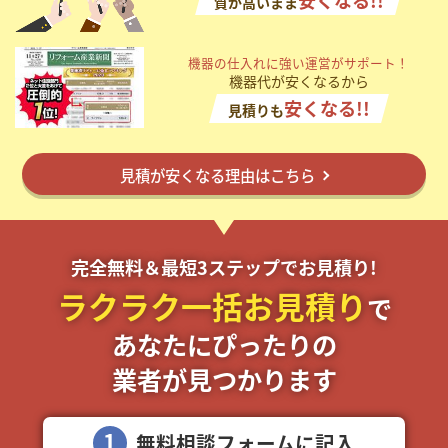
安くなる!!
質が高いまま
掲載希望のデザイン
設計・施工会社様へ
機器の仕入れに強い運営がサポート！
機器代が安くなるから
店舗開業・改装を
ご検討中の方へ
安くなる!!
見積りも
見積が安くなる理由はこちら
完全無料＆最短3ステップでお見積り!
ラクラク一括お見積り
で
あなたにぴったりの
業者が見つかります
1
無料相談フォームに記入