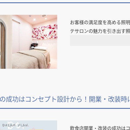
県
県
ホテル・旅
ホテル
旅
ホテル・旅
ホテル
旅
館・ブライダ
館・ブライダ
ル
その他宿泊施設
県
県
大分県
大分県
宮崎県
宮崎県
ル
美容院・美容室
美容院・美容室
お客様の満足度を高める照
美容・健康
美容・健康
エステ・マッサ
エステ・マッサ
テサロンの魅力を引き出す
パチンコ・スロ
パチンコ・スロ
アミューズメ
アミューズメ
おすすめ内装業者をもっと見る
ント施設
マンガ喫茶
ント施設
マンガ喫茶
場
費用相場をもっと見る
住宅（戸建）
住宅・別荘
住宅（戸建）
住宅・別荘
その他建築物
その他
その他建築物
その他
すべてのデザイン設計施工業者を見る
すべてのデザイン設計・施工事例を見る
の成功はコンセプト設計から！開業・改装時
飲食店開業・改装の成功は