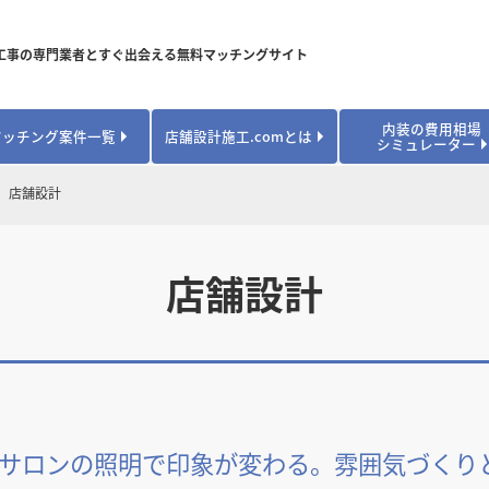
工事の専門業者とすぐ出会える無料マッチングサイト
内装の費用相場
マッチング案件一覧
店舗設計施工.comとは
シミュレーター
対応可能業種から探す
業種から探す
お役立ちコンテンツ
店舗設計
居酒屋・バル
居酒屋・バル
県
県
秋田県
秋田県
山形県
山形県
安心のサポート体制
開業・改装に使える補助金・助成金
カフェ・パン
カフェ・パン
飲食
飲食
内装工事費用シミュレーション
業者探し体験談
店舗設計
焼肉・中華料理
焼肉・中華料理
城県
城県
栃木県
栃木県
群馬県
群馬県
アパレル
アパレル
アパレル・物
アパレル・物
販・ペット
販・ペット
県
県
福井県
福井県
山梨県
山梨県
趣味・文化
趣味・文化
店舗の開業･改装をしたい方はこちら
学校・塾
学校・塾
学校・オフィ
学校・オフィ
ス・ショー
ス・ショー
県
県
滋賀県
滋賀県
奈良県
奈良県
エントランス
エントランス
ルーム
ルーム
医院・病院・ク
医院・病院・ク
医療・福祉・
医療・福祉・
サロンの照明で印象が変わる。雰囲気づくり
県
県
山口県
山口県
スポーツ
スポーツ
スポーツジム・
スポーツジム・