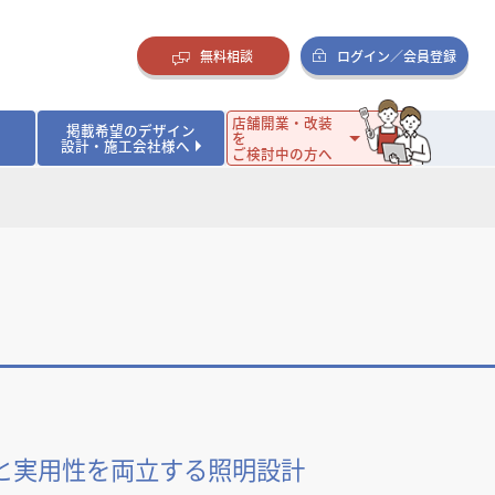
無料相談
ログイン／会員登録
店舗開業・改装
掲載希望のデザイン
を
設計・施工会社様へ
ご検討中の方へ
ダイニング・バー
ダイニング・バー
イタリアン・フレンチ
イタリアン・フレンチ
まとめ
店舗開業･改装を考えるオーナー様に役立つコラム
・ケーキ
・ケーキ
ラーメン・そば・うどん
ラーメン・そば・うどん
寿司・日本料理
寿司・日本料理
店舗デザインのプロに聞いてみた！
・韓国料理
・韓国料理
クラブ・スナック
クラブ・スナック
その他飲食店
その他飲食店
インテリア・雑貨
インテリア・雑貨
スーパーマーケット・食品店・コンビニ
スーパーマーケット・食品店・コンビニ
生活・日用品・ホームセンター
生活・日用品・ホームセンター
ペット
ペット
その他小売店
その他小売店
保育園・幼稚園
保育園・幼稚園
オフィス
オフィス
イベントブース・ショールーム
イベントブース・ショールーム
ワーキングスペース
ワーキングスペース
その他公共・商業施設
その他公共・商業施設
リニック
リニック
薬局
薬局
老人ホーム・介護施設
老人ホーム・介護施設
と実用性を両立する照明設計
フィットネスクラブ
フィットネスクラブ
その他福祉施設
その他福祉施設