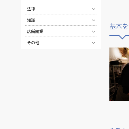
舗デザインとスタイル選びのコ
オフィス移転の内装工事で失敗
ツ
法律
しないためのポイント！費用相
実際にあった失敗事例に学ぶ、
2026年度の店舗開業や内装工事
場やスケジュール・業者選びの
知識
後悔しない飲食店の店舗デザイ
基本を
を有利に進める！補助金獲得に
コツを解説
ン
ナフサショックで店舗開業が間
向けた先取り準備ガイド
店舗開業
店舗の内装で失敗しないための
に合わない？内装費用高騰と工
地下店舗の内装を成功させるに
飲食店 建築基準法の内装制限と
内装業者の探し方と選び方
【どっちが正解？】居抜き物件
期遅延への今とるべき対策
その他
は？照明・換気・ファサード設
は？開業前に知っておきたい安
とスケルトン物件の違いを徹底
店舗開業のために知っておきた
計がカギ
飲食店の水道光熱費の相場って
全基準と注意点
患者様に選ばれる歯科医院の内
比較！費用・メリット・選び方
い、内装工事の種類と内容
どのくらい？気になる削減方法
装デザインのポイント
おしゃれな塾の作り方。少子
飲食店開業の際に知っておきた
飲食店の内装工事期間はどのく
も解説
基礎工事とは？種類と工程・流
化・競合激化の中でも「選ばれ
い、補助金・助成金【2025年
クリニック・病院の内装デザイ
らい？居抜き・スケルトンの目
れをわかりやすく解説
る塾」になるコツ
図面記号とは？店舗の内装デザ
版】
ンの条件。診療科別のポイント
安と工期を縮めるコツ
イン・工事でよく見る図面記号
や色彩の持つ心理効果について
内装工事の見積もり依頼時の注
かっこいい店舗デザインを叶え
喫煙喫茶はつくれる？実現方法
飲食店開業の要！業務用厨房機
を解説
解説
意点、見積もり項目の見方やポ
るためのコツ
と店内喫煙ルールについておさ
器の選び方完全ガイド｜業種別
イント
上がり框（あがりかまち）と
らい
プレハブ工法とは？店舗に採用
の必須リストと失敗しない配置
煙・ニオイ・火気対策がカギ！
は？設置するメリットや素材・
したいなら押さえておきたいメ
のコツ
オシャレなコンクリート打ちっ
焼肉屋内装の成功ポイント
飲食店を開業するなら、個人事
デザインについて
リット・デメリットや注意点を
ぱなしの内装のメリット・デメ
業主と法人どっちがいいの？
飲食店開業に必要な営業許可。
解説
集客につながる！トリミングサ
リット
電灯と動力の違いとは？用語の
保健所の申請書類や設備の条件
ロンの内装ポイントとおしゃれ
飲食店オーナーが知っておきた
意味と電気料金の違いを解説
生産性を高めるオフィス・事務
など解説
内装工事の費用と内訳、コスト
事例
い消防法。消防設備の設置基準
所の内装デザイン、おすすめの