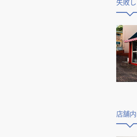
失敗し
を安く抑えるためのポイント
梁（はり）とは？内装デザイ
や届け出などを解説
自宅兼店舗のメリット・デメ
レイアウト
人気のBarはこう作る！スタイ
ン・工事での役割や、お客様に
リット、失敗しないポイントを
DIYでお店のコンセントを増設
ル別に見る内装デザイン成功の
悩みやすい店舗内装工事の勘定
与える印象について解説
商品ディスプレイの基本テク
解説
したい？それ、資格が必要で
コツ
科目4つについて、例を挙げな
ニック6選。購入意欲を高める
す！費用相場も紹介
飲食店の看板デザイン。繁盛す
がら分かりやすく解説
自宅カフェを開業する場合の物
陳列方法と効果
美容室に最適な床材とは？選び
るお店の看板はここが違う！
件条件や資格、費用相場を
飲食店がスケルトン天井にした
方とおすすめ5選
飲食店開業に必須の消防検査の
チェック！
場合のメリット・デメリット
店舗設計における巾木（はば
流れ、内容、ポイント
中華料理店の内装デザイン成功
き）の役割、高さ、種類、選び
コロナ収束後の店舗開業、飲食
内装工事費用における、耐用年
の秘訣！開業・改装で失敗しな
美容室の開業時に必要な保健所
方
店が気を付けるべきポイント・
数と減価償却
いためのポイントとは？
への届け出について解説
注意点とは
竣工とはどういう意味？今さら
集客を左右するエステサロンの
聞けない建築用語の基礎知識
いくらかかる？飲食店の開業資
内装デザイン。ポイント、費用
金。平均相場や調達方法、節約
相場を解説
建築資材はなぜ高騰？ウッド
するコツを解説
ショック、円安、ウクライナ情
ラーメン屋の看板製作の費用相
勢など理由を解説
場と活用するためのポイント
飲食店の内装工事の際は挨拶状
飲食店にロゴって必要？店舗の
店舗内
の用意を。注意点、挨拶文の書
シンボルとなるロゴの役割や決
き方について解説
め方
デザイン設計事務所に依頼でき