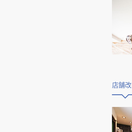
ることは？業務内容や工務店と
の違いについて
店舗デザイン事例の探し方のコ
ツ、デザイン会社との打ち合わ
せがうまくいくまとめ方
東京出店時の店舗デザイン、東
京都内の各エリアや注意点につ
いて解説
店舗入り口のドア・扉デザイン
で差をつける。店舗の顔とも言
えるファサードデザインのドア
について解説します。
店舗改
需要が急拡大するテイクアウト
専門店、店舗デザインのポイン
ト
アパレルショップの内装デザイ
ンで知っておきたい6つのポイ
ント