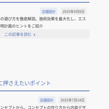
館
民泊
ブライダル・ウェディング会場
館
ブライダル・ウェディング会場
その他宿泊施設
店舗設計
2025年9月8日
・理容室
ネイルサロン・ビューティーサロン
・理容室
ネイルサロン・ビューティーサロン
明の選び方を徹底解説。施術効果を最大化し、エス
ージ
スパ・銭湯・サウナ
その他美容健康施設
ージ
スパ・銭湯・サウナ
その他美容健康施設
照明計画のヒントをご紹介
ット
カラオケ
ボーリング
ダーツ・ビリヤード
ット
カラオケ
ボーリング
ダーツ・ビリヤード
この記事を読む
ゲームセンター
その他アミューズメント
ゲームセンター
その他アミューズメント
住宅（マンション・アパート）
別荘
住居その他
住宅（マンション・アパート）
別荘
住居その他
に押さえたいポイント
店舗設計
2025年7月14日
コンセプトから。コンセプトの作り方から内装デザ