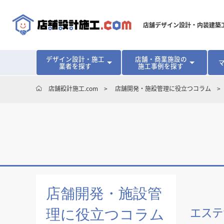
店舗デザイン設計・内装建築
デザイン設計・施工
店舗・商業施設の
業者を探す
施工事例を探す
対応可能地域から探す
地域から探す
開業･改装をご検討中の方へ
店舗設計施工.com
店舗開発・施設管理に役立つコラム
北海道
北海道
青森県
青森県
岩手県
岩手県
宮城
宮城
北海道・東北
北海道・東北
見積り額が安くなる理由
物件契約前に業者を決めるメリット
福島県
福島県
マッチングまでの流れ
よくある質問
店舗オーナーの内装
東京都
東京都
神奈川県
神奈川県
千葉県
千葉県
茨
茨
関東
関東
埼玉県
埼玉県
愛知県
愛知県
新潟県
新潟県
富山県
富山県
石川
石川
中部
中部
長野県
長野県
岐阜県
岐阜県
静岡県
静岡県
大阪府
大阪府
兵庫県
兵庫県
京都府
京都府
三重
三重
関西
関西
店舗開発・施設管
和歌山県
和歌山県
エステ
理に役立つコラム
鳥取県
鳥取県
島根県
島根県
岡山県
岡山県
広島
広島
中国
中国