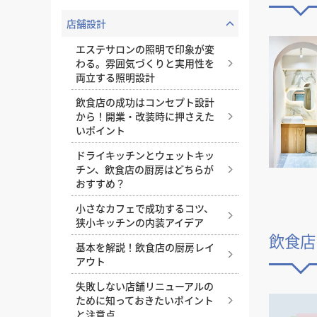
徳島県
徳島県
香川県
香川県
愛媛県
愛媛県
高知
高知
四国
四国
店舗設計
福岡県
福岡県
佐賀県
佐賀県
長崎県
長崎県
熊本
熊本
九州・沖縄
九州・沖縄
鹿児島県
鹿児島県
沖縄県
沖縄県
エステサロンの照明で印象が変
わる。雰囲気づくりと実用性を
おすすめの内装業者
海外
その他地域
その他
両立する照明設計
費用相場を調べる
東京のおすすめ内装業者
神奈川･横浜のおすすめ内装業者
飲食店の成功はコンセプト設計
から！開業・改装時に押さえた
おすすめ内装業者ランキング
カフェの内装工事の費用相場
居酒屋･バルの内装工事の費用相
いポイント
業種別 内装工事の費用相場
ドライキッチンとウェットキッ
チン、飲食店の厨房はどちらが
おすすめ？
小さなカフェで成功するコツ、
狭小キッチンの内装アイデア
飲食店
基本を解説！飲食店の厨房レイ
アウト
失敗しない店舗リニューアルの
ために知っておきたいポイント
と注意点