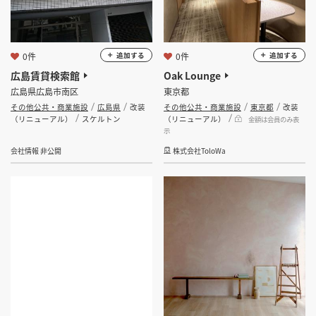
0件
0件
追加する
追加する
広島賃貸検索館
Oak Lounge
広島県広島市南区
東京都
その他公共・商業施設
広島県
改装
その他公共・商業施設
東京都
改装
（リニューアル）
スケルトン
（リニューアル）
金額は会員のみ表
示
会社情報 非公開
株式会社ToloWa