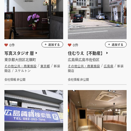
0件
0件
追加する
追加する
写真スタジオ 暦
住むりえ【不動産】
東京都大田区北嶺町
広島県広島市佐伯区
その他公共・商業施設
東京都
新装
その他公共・商業施設
広島県
新装
開店
スケルトン
開店
会社情報 非公開
会社情報 非公開