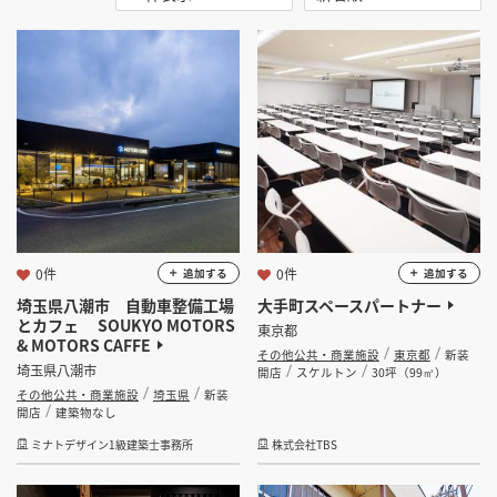
選択する
地域
掲載希望のデザイン
設計・施工会社様へ
選択する
業種
店舗開業・改装を
ご検討中の方へ
その他公共・商業施設
選択する
設計・施工範囲
選択する
設計施工会社
0件
0件
追加する
追加する
埼玉県八潮市 自動車整備工場
大手町スペースパートナー
とカフェ SOUKYO MOTORS
東京都
金額
& MOTORS CAFFE
その他公共・商業施設
東京都
新装
埼玉県八潮市
開店
スケルトン
30坪（99㎡）
会員ログインすると検索できます。
その他公共・商業施設
埼玉県
新装
開店
建築物なし
ミナトデザイン1級建築士事務所
株式会社TBS
坪数