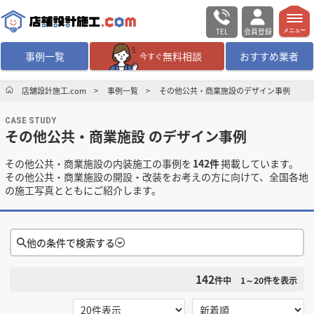
TEL
会員登録
メニュー
事例一覧
無料相談
おすすめ業者
今すぐ
無料相談
ログイン／会員登録
店舗設計施工.com
事例一覧
その他公共・商業施設のデザイン事例
CASE STUDY
デザイン設計・施工
業者を探す
その他公共・商業施設 のデザイン事例
その他公共・商業施設の内装施工の事例を
142件
掲載しています。
店舗・商業施設の
施工事例を探す
その他公共・商業施設の開設・改装をお考えの方に向けて、全国各地
の施工写真とともにご紹介します。
マッチング案件一覧
他の条件で検索する
店舗設計施工.comとは
142
検索条件をクリア
件中
1～20
件を表示
内装の費用相場
シミュレーター