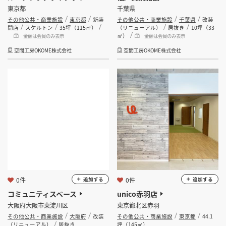
東京都
千葉県
その他公共・商業施設
東京都
新装
その他公共・商業施設
千葉県
改装
開店
スケルトン
35坪（115㎡）
（リニューアル）
居抜き
10坪（33
㎡）
金額は会員のみ表示
金額は会員のみ表示
空間工房OKOME株式会社
空間工房OKOME株式会社
0件
0件
追加する
追加する
コミュニティスペース
unico赤羽店
大阪府大阪市東淀川区
東京都北区赤羽
その他公共・商業施設
大阪府
改装
その他公共・商業施設
東京都
44.1
（リニューアル）
居抜き
坪（145㎡）