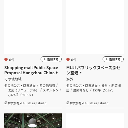
0件
0件
追加する
追加する
Shopping mall Public Space
MUJI パブリックスペース深セ
Proposal Hangzhou China
ン空港
その他地域
海外
その他公共・商業施設
その他地域
その他公共・商業施設
海外
新装開
改装（リニューアル）
スケルトン
店
建築物なし
153坪（505㎡）
2,424坪（8013㎡）
株式会社MUKU design studio
株式会社MUKU design studio