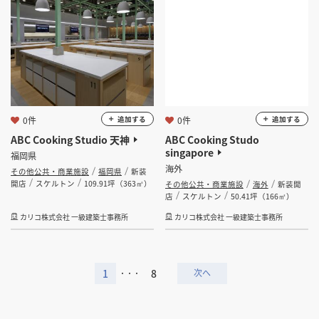
0件
0件
追加する
追加する
ABC Cooking Studio 天神
ABC Cooking Studo
singapore
福岡県
海外
その他公共・商業施設
福岡県
新装
開店
スケルトン
109.91坪（363㎡）
その他公共・商業施設
海外
新装開
店
スケルトン
50.41坪（166㎡）
カリコ株式会社 一級建築士事務所
カリコ株式会社 一級建築士事務所
1
8
・・・