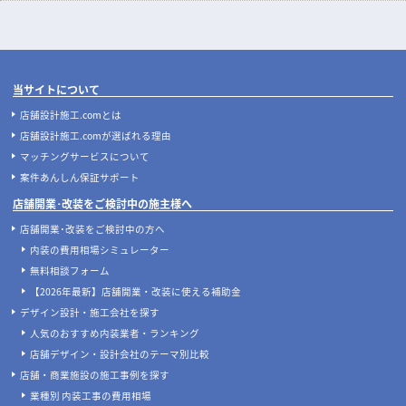
当サイトについて
店舗設計施工.comとは
店舗設計施工.comが選ばれる理由
マッチングサービスについて
案件あんしん保証サポート
店舗開業･改装をご検討中の施主様へ
店舗開業･改装をご検討中の方へ
内装の費用相場シミュレーター
無料相談フォーム
【2026年最新】店舗開業・改装に使える補助金
デザイン設計・施工会社を探す
人気のおすすめ内装業者・ランキング
店舗デザイン・設計会社のテーマ別比較
店舗・商業施設の施工事例を探す
業種別 内装工事の費用相場