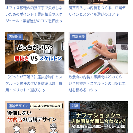
オフィス移転の内装工事で失敗しな
喫茶店らしい内装をつくる、店舗デ
いためのポイント！費用相場やスケ
ザインとスタイル選びのコツ
ジュール・業者選びのコツを解説
店舗開業
店舗開業
【どっちが正解？】居抜き物件とス
飲食店の内装工事期間はどのくら
ケルトン物件の違いを徹底比較！費
い？居抜き・スケルトンの目安と工
用・メリット・選び方
期を縮めるコツ
店舗デザイン
知識