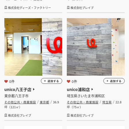
株式会社ディーズ・ファクトリー
株式会社プレイブ
0件
0件
追加する
追加する
unico八王子店
unico浦和店
東京都八王子市
埼玉県さいたま市浦和区
その他公共・商業施設
東京都
36.9
その他公共・商業施設
埼玉県
22.8
坪（121㎡）
坪（75㎡）
株式会社プレイブ
株式会社プレイブ