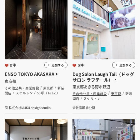
坪 ～
坪
フリーワード
検索する
0件
0件
追加する
追加する
ENSO TOKYO AKASAKA
Dog Salon Laugh Tail（ドッグ
サロン ラフテール）
東京都
東京都あきる野市野辺
その他公共・商業施設
東京都
新装
開店
スケルトン
55坪（181㎡）
その他公共・商業施設
東京都
新装
開店
スケルトン
株式会社MUKU design studio
会社情報 非公開