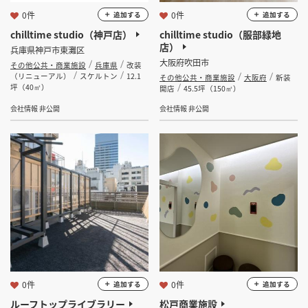
0件
0件
追加する
追加する
chilltime studio（神戸店）
chilltime studio（服部緑地
店）
兵庫県神戸市東灘区
大阪府吹田市
その他公共・商業施設
兵庫県
改装
（リニューアル）
スケルトン
12.1
その他公共・商業施設
大阪府
新装
坪（40㎡）
開店
45.5坪（150㎡）
会社情報 非公開
会社情報 非公開
0件
0件
追加する
追加する
ルーフトップライブラリー
松戸商業施設