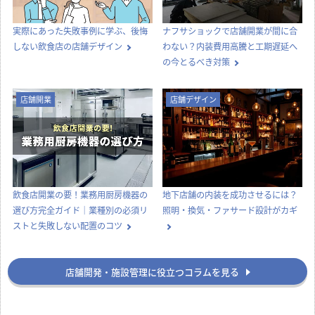
実際にあった失敗事例に学ぶ、後悔
ナフサショックで店舗開業が間に合
しない飲食店の店舗デザイン
わない？内装費用高騰と工期遅延へ
の今とるべき対策
店舗開業
店舗デザイン
飲食店開業の要！業務用厨房機器の
地下店舗の内装を成功させるには？
選び方完全ガイド｜業種別の必須リ
照明・換気・ファサード設計がカギ
ストと失敗しない配置のコツ
店舗開発・施設管理に役立つコラムを見る