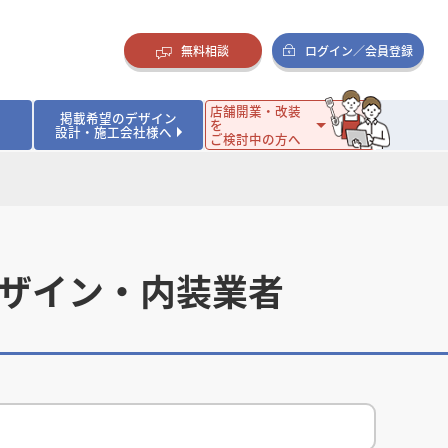
無料相談
ログイン／会員登録
店舗開業・改装
掲載希望のデザイン
を
設計・施工会社様へ
ご検討中の方へ
ダイニング・バー
ダイニング・バー
イタリアン・フレンチ
イタリアン・フレンチ
まとめ
店舗開業･改装を考えるオーナー様に役立つコラム
・ケーキ
・ケーキ
ラーメン・そば・うどん
ラーメン・そば・うどん
寿司・日本料理
寿司・日本料理
店舗デザインのプロに聞いてみた！
・韓国料理
・韓国料理
クラブ・スナック
クラブ・スナック
その他飲食店
その他飲食店
デザイン・内装業者
インテリア・雑貨
インテリア・雑貨
スーパーマーケット・食品店・コンビニ
スーパーマーケット・食品店・コンビニ
生活・日用品・ホームセンター
生活・日用品・ホームセンター
ペット
ペット
その他小売店
その他小売店
保育園・幼稚園
保育園・幼稚園
オフィス
オフィス
イベントブース・ショールーム
イベントブース・ショールーム
ワーキングスペース
ワーキングスペース
その他公共・商業施設
その他公共・商業施設
リニック
リニック
薬局
薬局
老人ホーム・介護施設
老人ホーム・介護施設
フィットネスクラブ
フィットネスクラブ
その他福祉施設
その他福祉施設