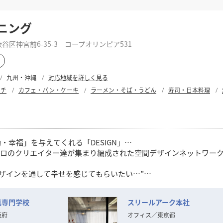
ニング
区神宮前6-35-3 コープオリンピア531
九州・沖縄
対応地域を詳しく見る
ンチ
カフェ・パン・ケーキ
ラーメン・そば・うどん
寿司・日本料理
幸福」を与えてくれる「DESIGN」…
を愛するプロのクリエイター達が集まり編成された空間デザインネットワー
デザインを通して幸せを感じてもらいたい…”
IGN」を数多くのお客様に提供してまいりました。
菓専門学校
スリールアーク本社
見極めが困難となる中、この思いを忘れず、変化を的確に捉えなが
ます。
阪府
オフィス
／
東京都