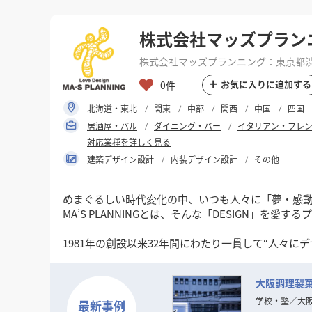
株式会社マッズプラン
株式会社マッズプランニング：東京都渋谷
お気に入りに追加する
0件
北海道・東北
関東
中部
関西
中国
四国
居酒屋・バル
ダイニング・バー
イタリアン・フレ
対応業種を詳しく見る
建築デザイン設計
内装デザイン設計
その他
めまぐるしい時代変化の中、いつも人々に「夢・感動・
MA’S PLANNINGとは、そんな「DESIGN」
1981年の創設以来32年間にわたり一貫して“人々に
というシンプルなコンセプトを念頭に「愛のあるDES
大阪調理製
現代のトレンド・ニーズの変化は一層加速し本質の
「普遍的DESIGNの可能性」をさらに追求してまいり
学校・塾
／
大
最新事例