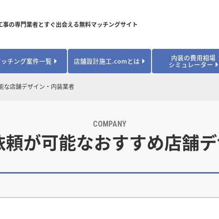
工事の専門業者とすぐ出会える無料マッチングサイト
内装の費用相場
マッチング案件一覧
店舗設計施工.comとは
シミュレーター
対応可能業種から探す
業種から探す
お役立ちコンテンツ
能な店舗デザイン・内装業者
居酒屋・バル
居酒屋・バル
県
県
秋田県
秋田県
山形県
山形県
安心のサポート体制
開業・改装に使える補助金・助成金
カフェ・パン
カフェ・パン
飲食
飲食
内装工事費用シミュレーション
業者探し体験談
COMPANY
焼肉・中華料理
焼肉・中華料理
城県
城県
栃木県
栃木県
群馬県
群馬県
依頼が可能なおすすめ店舗
アパレル
アパレル
アパレル・物
アパレル・物
販・ペット
販・ペット
県
県
福井県
福井県
山梨県
山梨県
趣味・文化
趣味・文化
店舗の開業･改装をしたい方はこちら
学校・塾
学校・塾
学校・オフィ
学校・オフィ
ス・ショー
ス・ショー
県
県
滋賀県
滋賀県
奈良県
奈良県
エントランス
エントランス
ルーム
ルーム
医院・病院・ク
医院・病院・ク
医療・福祉・
医療・福祉・
県
県
山口県
山口県
スポーツ
スポーツ
スポーツジム・
スポーツジム・