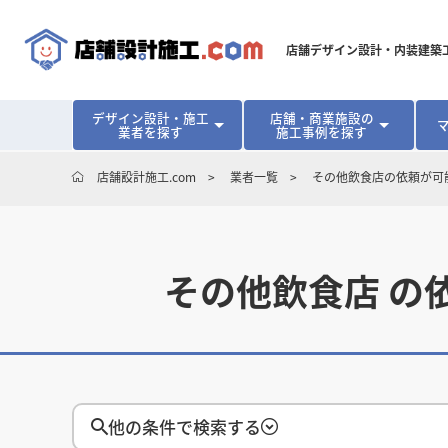
店舗デザイン設計・内装建築
デザイン設計・施工
店舗・商業施設の
業者を探す
施工事例を探す
対応可能地域から探す
地域から探す
開業･改装をご検討中の方へ
店舗設計施工.com
業者一覧
その他飲食店の依頼が可
北海道
北海道
青森県
青森県
岩手県
岩手県
宮城
宮城
北海道・東北
北海道・東北
見積り額が安くなる理由
物件契約前に業者を決めるメリット
福島県
福島県
マッチングまでの流れ
よくある質問
店舗オーナーの内装
東京都
東京都
神奈川県
神奈川県
千葉県
千葉県
茨
茨
関東
関東
その他飲食店 の
埼玉県
埼玉県
愛知県
愛知県
新潟県
新潟県
富山県
富山県
石川
石川
中部
中部
長野県
長野県
岐阜県
岐阜県
静岡県
静岡県
大阪府
大阪府
兵庫県
兵庫県
京都府
京都府
三重
三重
関西
関西
和歌山県
和歌山県
他の条件で検索する
鳥取県
鳥取県
島根県
島根県
岡山県
岡山県
広島
広島
中国
中国