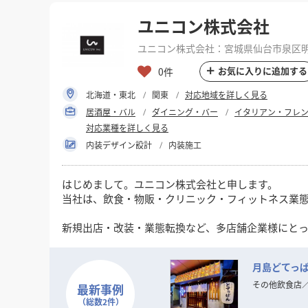
ユニコン株式会社
ユニコン株式会社：宮城県仙台市泉区明石
お気に入りに追加する
0件
北海道・東北
関東
対応地域を詳しく見る
居酒屋・バル
ダイニング・バー
イタリアン・フレ
対応業種を詳しく見る
内装デザイン設計
内装施工
はじめまして。ユニコン株式会社と申します。
当社は、飲食・物販・クリニック・フィットネス業
新規出店・改装・業態転換など、多店舗企業様にとっ
VE（バリューエンジニアリング）提案を通じて、コ
月島どてっ
現在、全国エリアでのスポット案件・継続支援体制
出店拡大や施設リブランディングをお考えの企業様の
その他飲食店
最新事例
（総数2件）