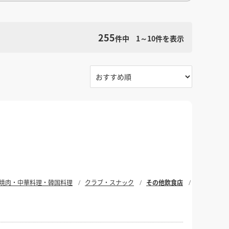
館
民泊
ブライダル・ウェディング会場
館
ブライダル・ウェディング会場
その他宿泊施設
・理容室
ネイルサロン・ビューティーサロン
255
・理容室
ネイルサロン・ビューティーサロン
件中
1～10
件を表示
検索条件をクリア
ージ
スパ・銭湯・サウナ
その他美容健康施設
ージ
スパ・銭湯・サウナ
その他美容健康施設
ット
カラオケ
ボーリング
ダーツ・ビリヤード
ット
カラオケ
ボーリング
ダーツ・ビリヤード
ゲームセンター
その他アミューズメント
ゲームセンター
その他アミューズメント
住宅（マンション・アパート）
別荘
住居その他
住宅（マンション・アパート）
別荘
住居その他
焼肉・中華料理・韓国料理
クラブ・スナック
その他飲食店