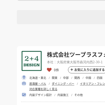
徳島県
徳島県
香川県
香川県
愛媛県
愛媛県
高知
高知
四国
四国
福岡県
福岡県
佐賀県
佐賀県
長崎県
長崎県
熊本
熊本
九州・沖縄
九州・沖縄
鹿児島県
鹿児島県
沖縄県
沖縄県
おすすめの内装業者
海外
その他地域
その他
費用相場を調べる
東京のおすすめ内装業者
神奈川･横浜のおすすめ内装業者
選択
対応可能地域
おすすめ内装業者ランキング
カフェの内装工事の費用相場
居酒屋･バルの内装工事の費用相
選択
業種別 内装工事の費用相場
対応可能業種
株式会社ツープラスフ
本社：大阪府東大阪市森河内西2-30-1
選択
設計・施工範囲
お気に入りに追加する
0件
北海道・東北
関東
中部
関西
中国
四国
居酒屋・バル
ダイニング・バー
イタリアン・フレ
フリーワード
対応業種を詳しく見る
内装デザイン設計
内装施工
その他