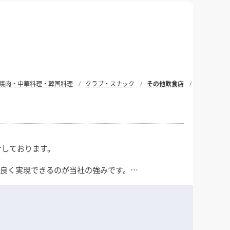
焼肉・中華料理・韓国料理
クラブ・スナック
その他飲食店
けしております。
ス良く実現できるのが当社の強みです。
短納期・遠方対応も可能です。
応を行っております。
てぜひご検討ください。