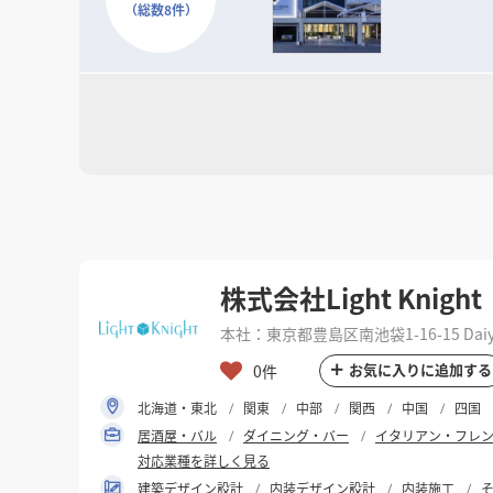
（総数8件）
そして、数々の商空間、住空間プランニングで培っ
お客様の良きビジネスパートナーとして「最良の空
株式会社Light Knight
本社：東京都豊島区南池袋1-16-15 Daiya G
お気に入りに追加する
0件
北海道・東北
関東
中部
関西
中国
四国
居酒屋・バル
ダイニング・バー
イタリアン・フレ
対応業種を詳しく見る
建築デザイン設計
内装デザイン設計
内装施工