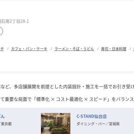
南2丁目28-1
ンチ
カフェ・パン・ケーキ
ラーメン・そば・うどん
寿司・日本料理
態など、多店舗展開を前提とした内装設計・施工を一括でお引き受
て重要な局面で「標準化 × コスト最適化 × スピード」をバラン
ストを抑えながらもブランドの世界観を保った施工を実現。夜間・
ぱん
C-STAND仙台店
の構築も進めており、信頼関係を重視したパートナーシップ型の対
右腕として、**「現場を理解した提案ができる内装会社」**とし
／
東京都
ダイニング・バー
／
宮城県