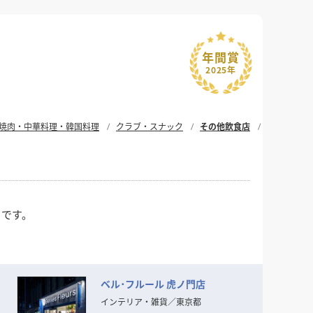
年間賞
2025年
焼肉・中華料理・韓国料理
クラブ・スナック
その他飲食店
クです。
ベル･フルール 虎ノ門店
らもけっして流されることのない
インテリア・雑貨
／
東京都