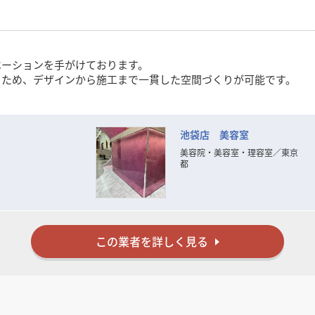
ベーションを手がけております。
るため、デザインから施工まで一貫した空間づくりが可能です。
事を多数施工
池袋店 美容室
等）の製作対応
美容院・美容室・理容室
／
東京
都
ことを大切にしています。
この業者を詳しく見る