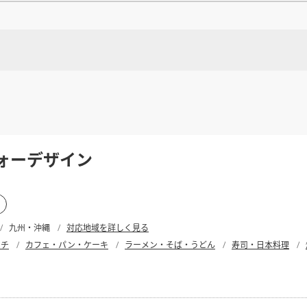
県
県
ホテル・旅
ホテル
旅
ホテル・旅
ホテル
旅
館・ブライダ
館・ブライダ
ル
その他宿泊施設
県
県
大分県
大分県
宮崎県
宮崎県
ル
美容院・美容室
美容院・美容室
美容・健康
美容・健康
エステ・マッサ
エステ・マッサ
パチンコ・スロ
パチンコ・スロ
アミューズメ
アミューズメ
おすすめ内装業者をもっと見る
する
ント施設
マンガ喫茶
ント施設
マンガ喫茶
場
費用相場をもっと見る
住宅（戸建）
住宅・別荘
住宅（戸建）
住宅・別荘
その他建築物
その他
その他建築物
する
その他飲食店
その他
ォーデザイン
すべてのデザイン設計施工業者を見る
する
すべてのデザイン設計・施工事例を見る
九州・沖縄
対応地域を詳しく見る
ンチ
カフェ・パン・ケーキ
ラーメン・そば・うどん
寿司・日本料理