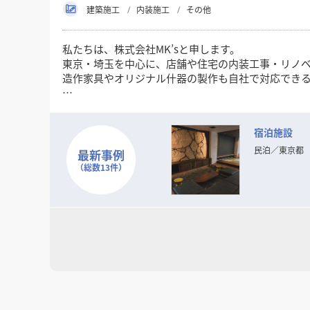
建築施工
内装施工
その他
私たちは、株式会社MK’sと申します。
東京・埼玉を中心に、店舗や住宅の内装工事・リノ
造作家具やオリジナル什器の製作も自社で対応でき
【強み】
・店舗・住宅のリフォームや新規開業に伴う内装工
宿泊施設
・オーダーメイド家具（カウンター・棚・テーブル
・スピード対応＆アフターフォローの徹底
民泊
／
東京都
最新事例
・小規模案件から大規模改装まで柔軟に対応
（総数13件）
お客様のイメージを丁寧にヒアリングし、形にする