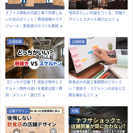
オフィス移転の内装工事で失敗しな
喫茶店らしい内装をつくる、店舗デ
いためのポイント！費用相場やスケ
ザインとスタイル選びのコツ
ジュール・業者選びのコツを解説
店舗開業
店舗開業
【どっちが正解？】居抜き物件とス
飲食店の内装工事期間はどのくら
ケルトン物件の違いを徹底比較！費
い？居抜き・スケルトンの目安と工
用・メリット・選び方
期を縮めるコツ
店舗デザイン
知識