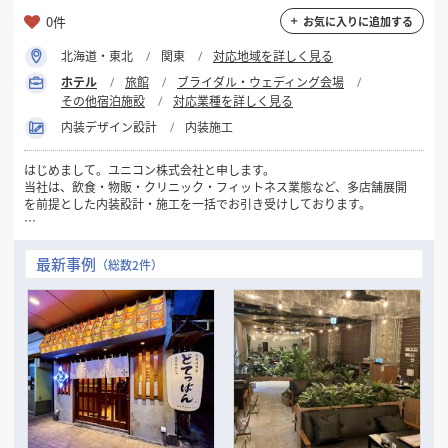
0件
お気に入りに追加する
北海道・東北
関東
対応地域を詳しく見る
ホテル
旅館
ブライダル・ウェディング会場
その他宿泊施設
対応業種を詳しく見る
内装デザイン設計
内装施工
はじめまして。ユニコン株式会社と申します。
当社は、飲食・物販・クリニック・フィットネス業態など、多店舗展開
を前提とした内装設計・施工を一括でお引き受けしております。
新規出店・改装・業態転換など、多店舗企業様にとって重要な局面で
「標準化 × コスト最適化 × スピード」をバランス良く実現できるのが
最新事例
（総数2件）
当社の強みです。
VE（バリューエンジニアリング）提案を通じて、コストを抑えながらも
ブランドの世界観を保った施工を実現。夜間・短納期・遠方対応も可能
です。
現在、全国エリアでのスポット案件・継続支援体制の構築も進めてお
り、信頼関係を重視したパートナーシップ型の対応を行っております。
出店拡大や施設リブランディングをお考えの企業様の右腕として、
**「現場を理解した提案ができる内装会社」**としてぜひご検討くださ
い。