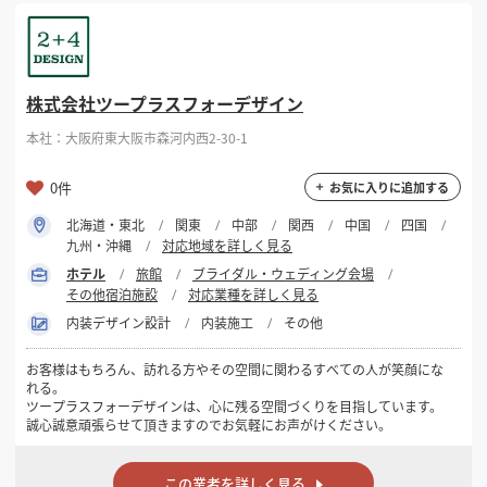
掲載希望のデザイン
設計・施工会社様へ
選択する
対応可能業種
株式会社ツープラスフォーデザイン
店舗開業・改装を
ご検討中の方へ
ホテル
本社：大阪府東大阪市森河内西2-30-1
選択する
設計・施工範囲
0件
お気に入りに追加する
北海道・東北
関東
中部
関西
中国
四国
フリーワード
九州・沖縄
対応地域を詳しく見る
ホテル
旅館
ブライダル・ウェディング会場
その他宿泊施設
対応業種を詳しく見る
内装デザイン設計
内装施工
その他
お客様はもちろん、訪れる方やその空間に関わるすべての人が笑顔にな
検索する
れる。
ツープラスフォーデザインは、心に残る空間づくりを目指しています。
誠心誠意頑張らせて頂きますのでお気軽にお声がけください。
この業者を詳しく見る