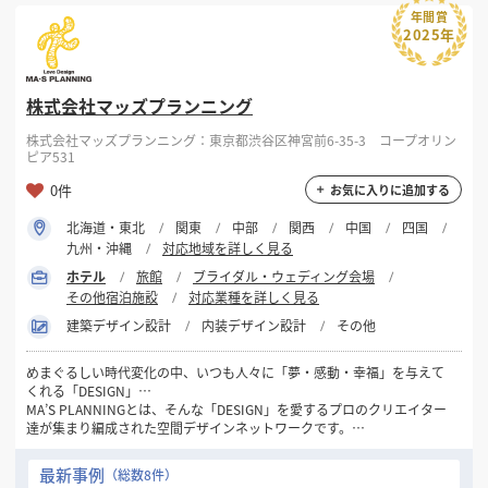
年間賞
2025年
株式会社マッズプランニング
株式会社マッズプランニング：東京都渋谷区神宮前6-35-3 コープオリン
ピア531
0件
お気に入りに追加する
北海道・東北
関東
中部
関西
中国
四国
九州・沖縄
対応地域を詳しく見る
ホテル
旅館
ブライダル・ウェディング会場
その他宿泊施設
対応業種を詳しく見る
建築デザイン設計
内装デザイン設計
その他
めまぐるしい時代変化の中、いつも人々に「夢・感動・幸福」を与えて
くれる「DESIGN」…
MA’S PLANNINGとは、そんな「DESIGN」を愛するプロのクリエイター
達が集まり編成された空間デザインネットワークです。
1981年の創設以来32年間にわたり一貫して“人々にデザインを通して幸
最新事例
（総数8件）
せを感じてもらいたい…”