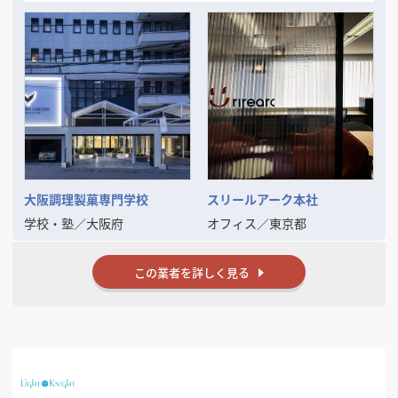
というシンプルなコンセプトを念頭に「愛のあるDESIGN」を数多くの
お客様に提供してまいりました。
現代のトレンド・ニーズの変化は一層加速し本質の見極めが困難となる
中、この思いを忘れず、変化を的確に捉えながらもけっして流されるこ
とのない
「普遍的DESIGNの可能性」をさらに追求してまいります。
そして、数々の商空間、住空間プランニングで培った確かな経験と実績
を裏付けに
お客様の良きビジネスパートナーとして「最良の空間づくり」をお手伝
いいたします。
大阪調理製菓専門学校
スリールアーク本社
学校・塾
／
大阪府
オフィス
／
東京都
この業者を詳しく見る