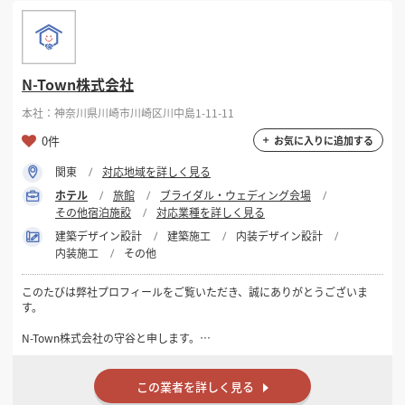
N-Town株式会社
本社：神奈川県川崎市川崎区川中島1-11-11
0件
お気に入りに追加する
関東
対応地域を詳しく見る
ホテル
旅館
ブライダル・ウェディング会場
その他宿泊施設
対応業種を詳しく見る
建築デザイン設計
建築施工
内装デザイン設計
内装施工
その他
このたびは弊社プロフィールをご覧いただき、誠にありがとうございま
す。
N-Town株式会社の守谷と申します。
弊社は東京都・神奈川県を中心に、飲食店・美容室・クリニック・オ
フィス・インドアゴルフ施設などの店舗内装工事を、設計から施工まで
この業者を詳しく見る
一貫して対応しております。