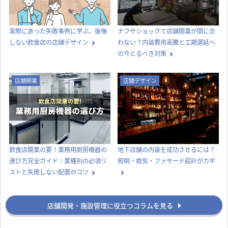
実際にあった失敗事例に学ぶ、後悔
ナフサショックで店舗開業が間に合
しない飲食店の店舗デザイン
わない？内装費用高騰と工期遅延へ
の今とるべき対策
店舗開業
店舗デザイン
飲食店開業の要！業務用厨房機器の
地下店舗の内装を成功させるには？
選び方完全ガイド｜業種別の必須リ
照明・換気・ファサード設計がカギ
ストと失敗しない配置のコツ
店舗開発・施設管理に役立つコラムを見る