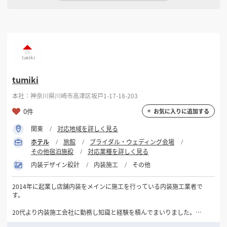
「ただ工事をする会社」ではなく、お客様のご予算やご要望に合わせ
て、コストバランスや使いやすさも考慮したご提案を心掛けておりま
す。
現地調査・お見積りは無料です。
初めて店舗を出店される方でも、物件選びやレイアウト、保健所・消防
に関するご相談まで幅広くサポートいたします。
tumiki
ご縁がございましたら、長くお付き合いできるパートナーとしてお力に
なれれば幸いです。
本社：神奈川県川崎市高津区坂戸1-17-18-203
どうぞよろしくお願いいたします。
0件
お気に入りに追加する
N-Town株式会社
関東
対応地域を詳しく見る
守谷 尚晃
ホテル
旅館
ブライダル・ウェディング会場
その他宿泊施設
対応業種を詳しく見る
内装デザイン設計
内装施工
その他
2014年に起業し店舗内装をメインに施工を行っている内装施工業者で
す。
20代より内装施工会社に勤務し知識と経験を積んでまいりました。
会社員時代は主に大手飲食店の担当者として、プランの打ち合わせから