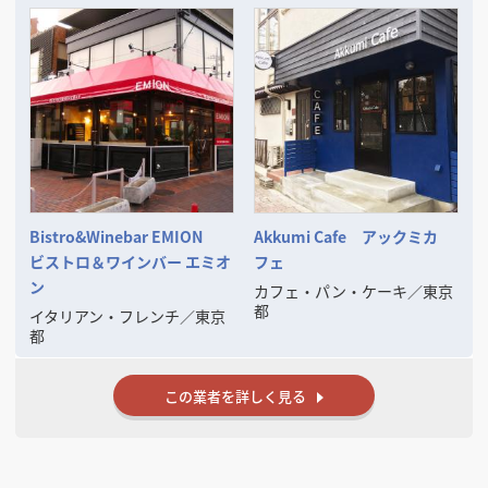
■仕事のおおよその流れは、
お客様からの御相談➡物件探しのお手伝い➡レイアウト・3DCGパースな
どの御提案
➡御見積書の御提案➡成約➡工事施工➡完成引渡し➡開店準備➡オープン
➡アフターフォロー
■その他に次のようなご相談にも応じます、
◦ファイナンスの御相談
◦リースの御相談
◦物件取得の御相談（サブリースや大家さんなどへの対応）
◦その他お店に関するすべての御相談
ご一緒に良いお店を考え、楽しく創りましょう。
Bistro&Winebar EMION
Akkumi Cafe アックミカ
そして成功させましょう。
ビストロ＆ワインバー エミオ
フェ
ン
カフェ・パン・ケーキ
／
東京
都
イタリアン・フレンチ
／
東京
都
この業者を詳しく見る