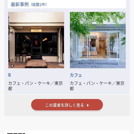
積算、現場管理までの業務を任されておりました。
最新事例
（総数2件）
その経験を活かす為、2014年に独立起業致しました。
飲食店・物販店・事務所まで全ての業種の施工をお請けすることができ
ます。
提携設計者もおりますので、設計からのご依頼も対応可能です。
また近年ではマンションのリノベーション工事も行っております。
店舗施工で経た技術と経験により、施主様には大変好評をいただいてお
ります。
常に質の高い空間作りを目指しておりますので、必ずご満足頂けると思
います。
B
カフェ
カフェ・パン・ケーキ
／
東京
カフェ・パン・ケーキ
／
東京
都
都
この業者を詳しく見る