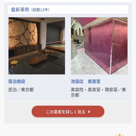
ら施工まで一貫した空間づくりが可能です。
最新事例
（総数13件）
【強み】
・店舗・住宅のリフォームや新規開業に伴う内装工事を多数施工
・オーダーメイド家具（カウンター・棚・テーブル等）の製作対応
・スピード対応＆アフターフォローの徹底
・小規模案件から大規模改装まで柔軟に対応
お客様のイメージを丁寧にヒアリングし、形にすることを大切にしてい
ます。
宿泊施設
池袋店 美容室
民泊
／
東京都
美容院・美容室・理容室
／
東
京都
この業者を詳しく見る