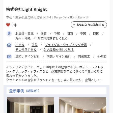
株式会社Light Knight
本社：東京都豊島区南池袋1-16-15 Daiya Gate Ikebukuro 5F
0件
お気に入りに追加する
北海道・東北
関東
中部
関西
中国
四国
九州・沖縄
対応地域を詳しく見る
ホテル
旅館
ブライダル・ウェディング会場
その他宿泊施設
対応業種を詳しく見る
建築デザイン設計
内装デザイン設計
内装施工
その他
インテリアデザイナーとして18年以上の経験があり、ホテル・レストラ
ン・クリニック・オフィスなど、商業施設を中心に多くの空間づくりに
携わってまいりました。
クライアントの理念やブランドの想いを丁寧に読み取り、空間として表
現することを得意としています。ご予算に応じた最適なご提案を行いな
がらも、他にはないアイデアとデザインの力で、価値ある空間の実現を
最新事例
（総数3件）
目指してきました。
また、企画から竣工まで一貫して一人の担当者が対応する体制を大切に
しており、意図のぶれない進行や安心感にもご好評をいただいていま
す。
デザインの力で空間の魅力や機能を高めたいとお考えの方と、ご一緒で