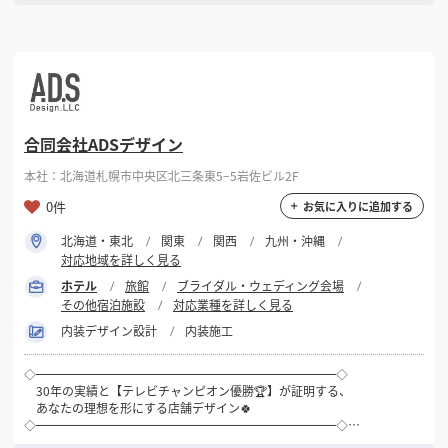
ちょっとお安くする為に…
空間をつくる「もの」や「ひと」にお金を使いそれ以外の「こと」や
「ひと」は削減する。
良いものと良いつくり手を厳選し、ミニマムな体制を維持する。
限られた予算の中で、最大限の満足感を感じていただくために。
合同会社ADSデザイン
本社：北海道札幌市中央区北三条東5−5岩佐ビル2F
0件
お気に入りに追加する
北海道・東北
関東
関西
九州・沖縄
対応地域を詳しく見る
ホテル
旅館
ブライダル・ウェディング会場
その他宿泊施設
対応業種を詳しく見る
内装デザイン設計
内装施工
◇━━━━━━━━━━━━━━━━━━━━━━━━━◇
30年の実績と【テレビチャンピオン優勝🏆】が証明する、
あなたの理想を形にする店舗デザイン🍀
◇━━━━━━━━━━━━━━━━━━━━━━━━━◇
「インテリアシスト」というサービスで全国の店舗づくりをお手伝いし