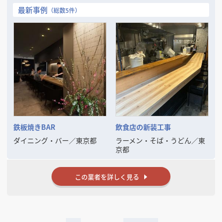
ております！
最新事例
（総数5件）
私たちはお客様の「こうしたい」「こんな空間をつくりたい」という想
いを何よりも大切にしています。その想いを丁寧に汲み取り、デザイ
ン・設計・施工まで一貫してサポートすることで、お客様の理想を現実
のものにします✨
長年の経験で培ったノウハウと、「テレビチャンピオン」優勝という確
かな実績は、私たちがお客様にとって最適な店舗づくりをお手伝いでき
る証です。
◆飲食店 ◆物販店
◆サロン ◆オフィス など、、、
幅広い業種の空間を手がけてきた経験から、見た目の美しさだけでな
く、利用される方の動線や心地よさを追求。訪れる人にも働く人にも愛
される空間をご提案しています。
鉄板焼きBAR
飲食店の新装工事
お客様にとっての“理想の店づくりのパートナー”であるために、プロと
ダイニング・バー
／
東京都
ラーメン・そば・うどん
／
東
しての高い視点と人としての誠実さを大切に、日々の仕事に取り組んで
京都
います。
新規開業をご検討の方も、改装をお考えの方も、全国どこでも対応いた
します🚀
この業者を詳しく見る