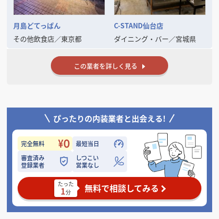
まずは御社のご意向・条件をヒアリングさせていただけましたら幸いで
す。
月島どてっぱん
C-STAND仙台店
その他飲食店
／
東京都
ダイニング・バー
／
宮城県
この業者を詳しく見る
ぴったりの内装業者と出会える!
完全無料
最短当日
審査済み
しつこい
登録業者
営業なし
たった
無料で相談してみる
1
分