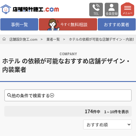
TEL
会員登録
メニュー
事例一覧
無料相談
おすすめ業者
今すぐ
無料相談
ログイン／会員登録
店舗設計施工.com
業者一覧
ホテルの依頼が可能な店舗デザイン・内装業
COMPANY
デザイン設計・施工
業者を探す
ホテル の依頼が可能なおすすめ店舗デザイン・
内装業者
店舗・商業施設の
施工事例を探す
マッチング案件一覧
他の条件で検索する
店舗設計施工.comとは
174
件中
1～10
件を表示
検索条件をクリア
内装の費用相場
シミュレーター
選択する
対応可能地域