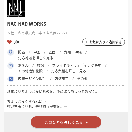
NAC NAD WORKS
本社：広島県広島市中区吉島西2-17-3
0件
お気に入りに追加する
関西
中国
四国
九州・沖縄
対応地域を詳しく見る
ホテル
旅館
ブライダル・ウェディング会場
その他宿泊施設
対応業種を詳しく見る
内装デザイン設計
内装施工
その他
理想よりちょっと良いものを、予想よりちょっとお安く。
ちょっと良くする為に…
強い主張よりも、寄り添う提案を。
大胆さよりも、納得感を大切にしています。
クライアントの要件を正しく受け止めた上で ちょっと視野が広がるエッ
センスを添える。
この業者を詳しく見る
それが、長く納得して使える空間につながると考えています。