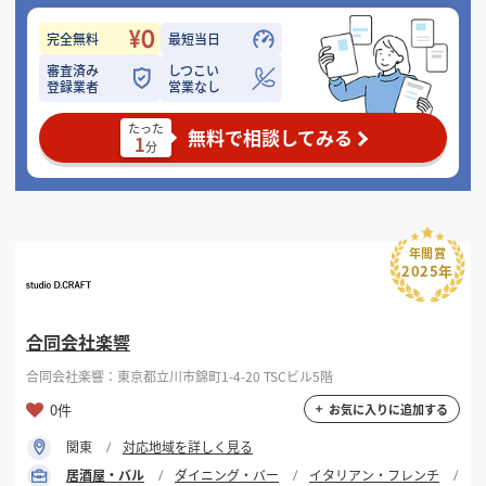
完全無料
最短当日
審査済み
しつこい
登録業者
営業なし
たった
無料で相談してみる
1
分
年間賞
2025年
合同会社楽響
合同会社楽響：東京都立川市錦町1-4-20 TSCビル5階
0件
お気に入りに追加する
関東
対応地域を詳しく見る
居酒屋・バル
ダイニング・バー
イタリアン・フレンチ