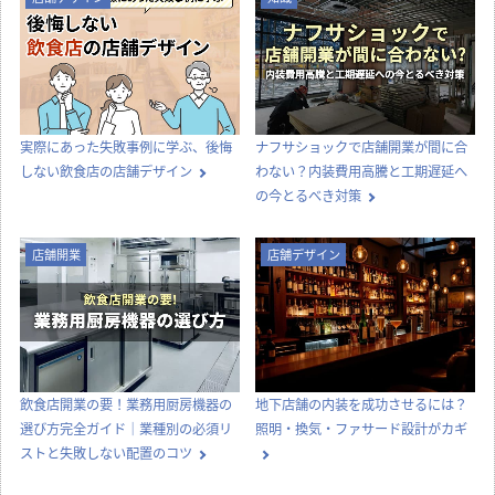
実際にあった失敗事例に学ぶ、後悔
ナフサショックで店舗開業が間に合
しない飲食店の店舗デザイン
わない？内装費用高騰と工期遅延へ
の今とるべき対策
店舗開業
店舗デザイン
飲食店開業の要！業務用厨房機器の
地下店舗の内装を成功させるには？
選び方完全ガイド｜業種別の必須リ
照明・換気・ファサード設計がカギ
ストと失敗しない配置のコツ