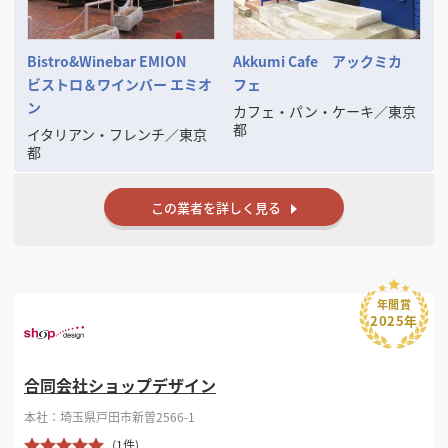
◦物件取得の御相談（サブリースや大家さんなどへの対応）
◦その他お店に関するすべての御相談
ご一緒に良いお店を考え、楽しく創りましょう。
Bistro&Winebar EMION
Akkumi Cafe アックミカ
そして成功させましょう。
ビストロ＆ワインバー エミオ
フェ
ン
カフェ・パン・ケーキ
／
東京
都
イタリアン・フレンチ
／
東京
都
この業者を詳しく見る
年間賞
2025年
合同会社ショップデザイン
本社：埼玉県戸田市新曽2566-1
(1件)