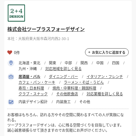
掲載希望のデザイン
設計・施工会社様へ
選択する
対応可能業種
株式会社ツープラスフォーデザイン
店舗開業・改装を
ご検討中の方へ
居酒屋・バル
本社：大阪府東大阪市森河内西2-30-1
選択する
設計・施工範囲
0件
お気に入りに追加する
北海道・東北
関東
中部
関西
中国
四国
フリーワード
九州・沖縄
対応地域を詳しく見る
居酒屋・バル
ダイニング・バー
イタリアン・フレンチ
カフェ・パン・ケーキ
ラーメン・そば・うどん
寿司・日本料理
焼肉・中華料理・韓国料理
クラブ・スナック
その他飲食店
対応業種を詳しく見る
内装デザイン設計
内装施工
その他
検索する
お客様はもちろん、訪れる方やその空間に関わるすべての人が笑顔にな
れる。
ツープラスフォーデザインは、心に残る空間づくりを目指しています。
誠心誠意頑張らせて頂きますのでお気軽にお声がけください。