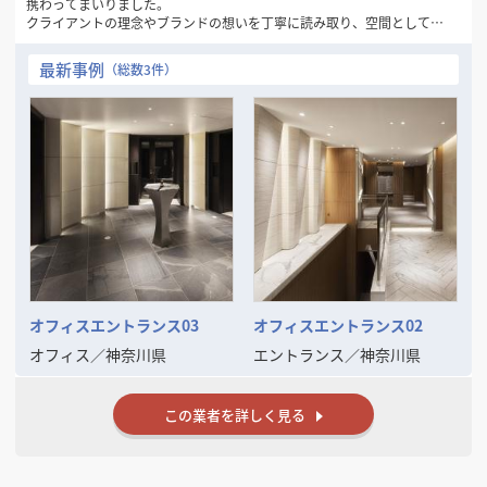
携わってまいりました。
クライアントの理念やブランドの想いを丁寧に読み取り、空間として表
現することを得意としています。ご予算に応じた最適なご提案を行いな
がらも、他にはないアイデアとデザインの力で、価値ある空間の実現を
最新事例
（総数3件）
目指してきました。
また、企画から竣工まで一貫して一人の担当者が対応する体制を大切に
しており、意図のぶれない進行や安心感にもご好評をいただいていま
す。
デザインの力で空間の魅力や機能を高めたいとお考えの方と、ご一緒で
きる機会を心より楽しみにしております。
オフィスエントランス03
オフィスエントランス02
オフィス
／
神奈川県
エントランス
／
神奈川県
この業者を詳しく見る