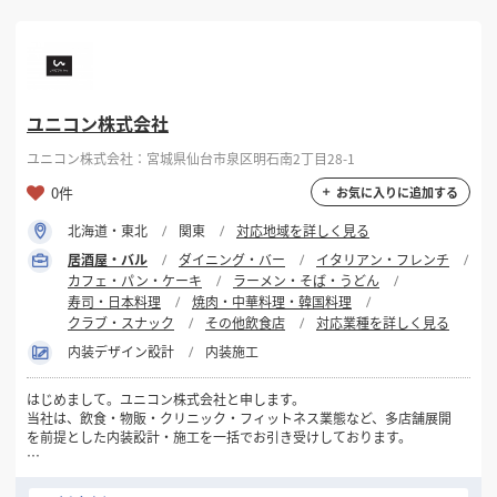
ユニコン株式会社
ユニコン株式会社：宮城県仙台市泉区明石南2丁目28-1
0件
お気に入りに追加する
北海道・東北
関東
対応地域を詳しく見る
居酒屋・バル
ダイニング・バー
イタリアン・フレンチ
カフェ・パン・ケーキ
ラーメン・そば・うどん
寿司・日本料理
焼肉・中華料理・韓国料理
クラブ・スナック
その他飲食店
対応業種を詳しく見る
内装デザイン設計
内装施工
はじめまして。ユニコン株式会社と申します。
当社は、飲食・物販・クリニック・フィットネス業態など、多店舗展開
を前提とした内装設計・施工を一括でお引き受けしております。
新規出店・改装・業態転換など、多店舗企業様にとって重要な局面で
「標準化 × コスト最適化 × スピード」をバランス良く実現できるのが