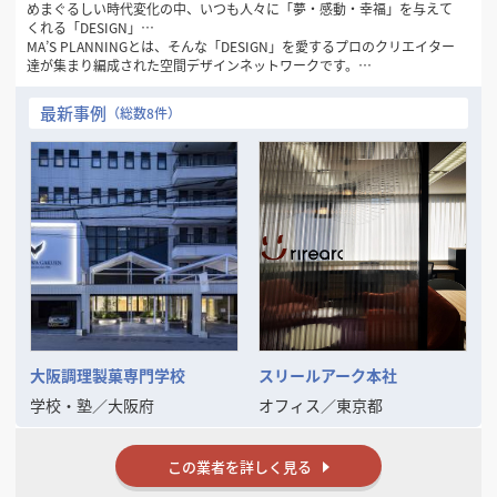
めまぐるしい時代変化の中、いつも人々に「夢・感動・幸福」を与えて
くれる「DESIGN」…
MA’S PLANNINGとは、そんな「DESIGN」を愛するプロのクリエイター
達が集まり編成された空間デザインネットワークです。
1981年の創設以来32年間にわたり一貫して“人々にデザインを通して幸
最新事例
（総数8件）
せを感じてもらいたい…”
というシンプルなコンセプトを念頭に「愛のあるDESIGN」を数多くの
お客様に提供してまいりました。
現代のトレンド・ニーズの変化は一層加速し本質の見極めが困難となる
中、この思いを忘れず、変化を的確に捉えながらもけっして流されるこ
とのない
「普遍的DESIGNの可能性」をさらに追求してまいります。
そして、数々の商空間、住空間プランニングで培った確かな経験と実績
を裏付けに
お客様の良きビジネスパートナーとして「最良の空間づくり」をお手伝
いいたします。
大阪調理製菓専門学校
スリールアーク本社
学校・塾
／
大阪府
オフィス
／
東京都
この業者を詳しく見る