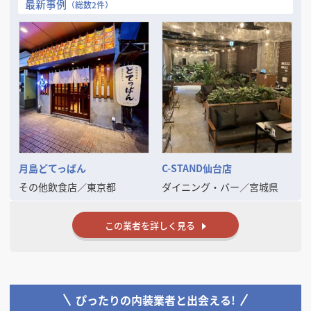
最新事例
（総数2件）
当社の強みです。
VE（バリューエンジニアリング）提案を通じて、コストを抑えながらも
ブランドの世界観を保った施工を実現。夜間・短納期・遠方対応も可能
です。
現在、全国エリアでのスポット案件・継続支援体制の構築も進めてお
り、信頼関係を重視したパートナーシップ型の対応を行っております。
出店拡大や施設リブランディングをお考えの企業様の右腕として、
**「現場を理解した提案ができる内装会社」**としてぜひご検討くださ
い。
まずは御社のご意向・条件をヒアリングさせていただけましたら幸いで
す。
月島どてっぱん
C-STAND仙台店
その他飲食店
／
東京都
ダイニング・バー
／
宮城県
この業者を詳しく見る
ぴったりの内装業者と出会える!