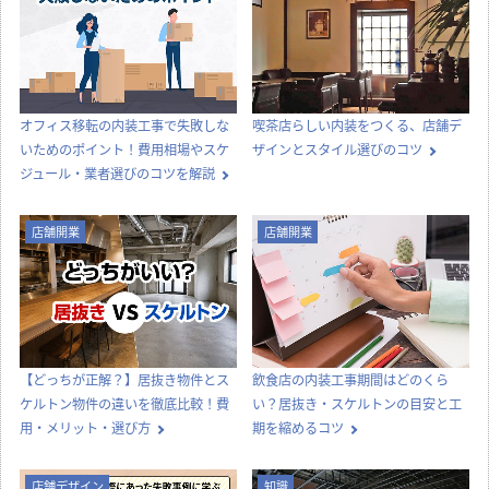
オフィス移転の内装工事で失敗しな
喫茶店らしい内装をつくる、店舗デ
いためのポイント！費用相場やスケ
ザインとスタイル選びのコツ
ジュール・業者選びのコツを解説
店舗開業
店舗開業
【どっちが正解？】居抜き物件とス
飲食店の内装工事期間はどのくら
ケルトン物件の違いを徹底比較！費
い？居抜き・スケルトンの目安と工
用・メリット・選び方
期を縮めるコツ
店舗デザイン
知識