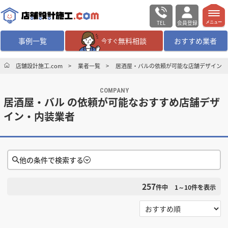
TEL
会員登録
メニュー
事例一覧
無料相談
おすすめ業者
今すぐ
無料相談
ログイン／会員登録
店舗設計施工.com
業者一覧
居酒屋・バルの依頼が可能な店舗デザイン・
COMPANY
デザイン設計・施工
業者を探す
居酒屋・バル の依頼が可能なおすすめ店舗デザ
イン・内装業者
店舗・商業施設の
施工事例を探す
マッチング案件一覧
他の条件で検索する
店舗設計施工.comとは
257
件中
1～10
件を表示
検索条件をクリア
内装の費用相場
シミュレーター
選択する
対応可能地域