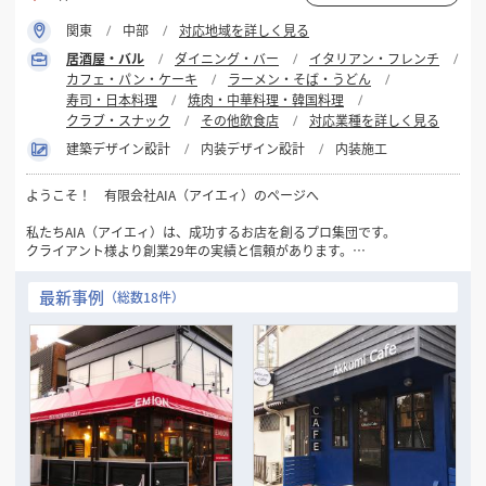
関東
中部
対応地域を詳しく見る
居酒屋・バル
ダイニング・バー
イタリアン・フレンチ
カフェ・パン・ケーキ
ラーメン・そば・うどん
寿司・日本料理
焼肉・中華料理・韓国料理
クラブ・スナック
その他飲食店
対応業種を詳しく見る
建築デザイン設計
内装デザイン設計
内装施工
ようこそ！ 有限会社AIA（アイエィ）のページへ
私たちAIA（アイエィ）は、成功するお店を創るプロ集団です。
クライアント様より創業29年の実績と信頼があります。
最初の御相談と御見積りは無料です。
最新事例
（総数18件）
■仕事のおおよその流れは、
お客様からの御相談➡物件探しのお手伝い➡レイアウト・3DCGパースな
どの御提案
➡御見積書の御提案➡成約➡工事施工➡完成引渡し➡開店準備➡オープン
➡アフターフォロー
■その他に次のようなご相談にも応じます、
◦ファイナンスの御相談
◦リースの御相談