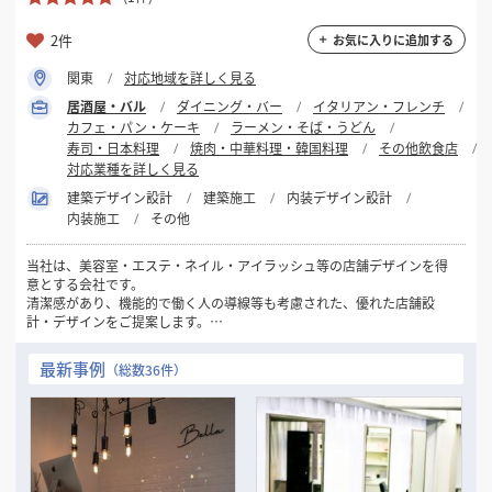
2件
お気に入りに追加する
関東
対応地域を詳しく見る
居酒屋・バル
ダイニング・バー
イタリアン・フレンチ
カフェ・パン・ケーキ
ラーメン・そば・うどん
寿司・日本料理
焼肉・中華料理・韓国料理
その他飲食店
対応業種を詳しく見る
建築デザイン設計
建築施工
内装デザイン設計
内装施工
その他
当社は、美容室・エステ・ネイル・アイラッシュ等の店舗デザインを得
意とする会社です。
清潔感があり、機能的で働く人の導線等も考慮された、優れた店舗設
計・デザインをご提案します。
美容関係の店舗づくりでお悩みの方は、ぜひ当社にお問い合わせくださ
い！
最新事例
（総数36件）