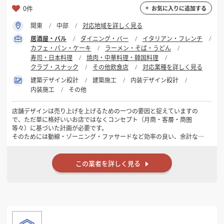
0件
お気に入りに追加する
関東
中部
対応地域を詳しく見る
居酒屋・バル
ダイニング・バー
イタリアン・フレンチ
カフェ・パン・ケーキ
ラーメン・そば・うどん
寿司・日本料理
焼肉・中華料理・韓国料理
クラブ・スナック
その他飲食店
対応業種を詳しく見る
建築デザイン設計
建築施工
内装デザイン設計
内装施工
その他
店舗デザインは売り上げを上げるための一つの要因と捉えていますの
で、ただ単に格好いいお店ではなくコンセプト（月商・客層・商圏
等々）に基づいた計画が必要です。
そのためには動線・ゾーニング・ファサードなど効率の良い、余計な予
算を掛けないご提案をさせていただきます。
木や古材・古建具・和紙・レトロガラスなど素材が持つ“味”を活かしな
この業者を詳しく見る
がら何か懐かしさを感じるアンティークな手造り空間がお好みでしたら
是非お声掛けください。
どうぞよろしくお願いいたします。