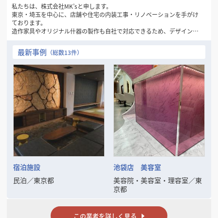
私たちは、株式会社MK’sと申します。
東京・埼玉を中心に、店舗や住宅の内装工事・リノベーションを手がけ
ております。
造作家具やオリジナル什器の製作も自社で対応できるため、デザインか
ら施工まで一貫した空間づくりが可能です。
最新事例
（総数13件）
【強み】
・店舗・住宅のリフォームや新規開業に伴う内装工事を多数施工
・オーダーメイド家具（カウンター・棚・テーブル等）の製作対応
・スピード対応＆アフターフォローの徹底
・小規模案件から大規模改装まで柔軟に対応
お客様のイメージを丁寧にヒアリングし、形にすることを大切にしてい
ます。
宿泊施設
池袋店 美容室
民泊
／
東京都
美容院・美容室・理容室
／
東
京都
この業者を詳しく見る