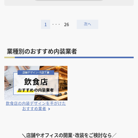
「ただ工事をする会社」ではなく、お客様のご予算やご要望に合わせ
て、コストバランスや使いやすさも考慮したご提案を心掛けておりま
す。
1
26
・・・
現地調査・お見積りは無料です。
初めて店舗を出店される方でも、物件選びやレイアウト、保健所・消防
に関するご相談まで幅広くサポートいたします。
業種別のおすすめ内装業者
ご縁がございましたら、長くお付き合いできるパートナーとしてお力に
なれれば幸いです。
どうぞよろしくお願いいたします。
N-Town株式会社
守谷 尚晃
飲食店の内装デザインを手がけた
おすすめ業者
＼
店舗やオフィスの開業･改装をご検討なら／