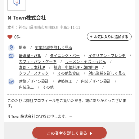
N-Town株式会社
本社：神奈川県川崎市川崎区川中島1-11-11
0件
お気に入りに追加する
関東
対応地域を詳しく見る
居酒屋・バル
ダイニング・バー
イタリアン・フレンチ
カフェ・パン・ケーキ
ラーメン・そば・うどん
寿司・日本料理
焼肉・中華料理・韓国料理
クラブ・スナック
その他飲食店
対応業種を詳しく見る
建築デザイン設計
建築施工
内装デザイン設計
内装施工
その他
このたびは弊社プロフィールをご覧いただき、誠にありがとうございま
す。
N-Town株式会社の守谷と申します。
弊社は東京都・神奈川県を中心に、飲食店・美容室・クリニック・オ
フィス・インドアゴルフ施設などの店舗内装工事を、設計から施工まで
この業者を詳しく見る
一貫して対応しております。