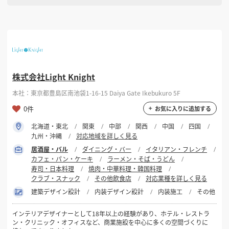
株式会社Light Knight
本社：東京都豊島区南池袋1-16-15 Daiya Gate Ikebukuro 5F
0件
お気に入りに追加する
北海道・東北
関東
中部
関西
中国
四国
九州・沖縄
対応地域を詳しく見る
居酒屋・バル
ダイニング・バー
イタリアン・フレンチ
カフェ・パン・ケーキ
ラーメン・そば・うどん
寿司・日本料理
焼肉・中華料理・韓国料理
クラブ・スナック
その他飲食店
対応業種を詳しく見る
建築デザイン設計
内装デザイン設計
内装施工
その他
インテリアデザイナーとして18年以上の経験があり、ホテル・レストラ
ン・クリニック・オフィスなど、商業施設を中心に多くの空間づくりに