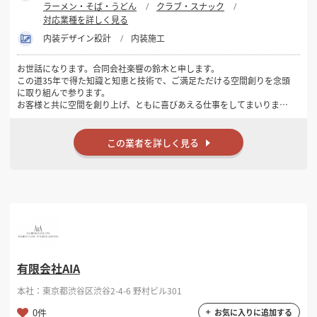
ラーメン・そば・うどん
クラブ・スナック
対応業種を詳しく見る
内装デザイン設計
内装施工
お世話になります。合同会社楽響の鈴木と申します。
この道35年で得た知識と知恵と技術で、ご満足ただける空間創りを念頭
に取り組んで参ります。
お客様と共に空間を創り上げ、ともに喜びあえる仕事をしてまいりま
す。
是非、私と共に素晴らしい空間を創り上げましょう。
よろしくお願いいたします。
この業者を詳しく見る
有限会社AIA
本社：東京都渋谷区渋谷2-4-6 野村ビル301
0件
お気に入りに追加する