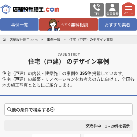
TEL
会員登録
メニュー
事例一覧
無料相談
おすすめ業者
今すぐ
無料相談
ログイン／会員登録
店舗設計施工.com
事例一覧
住宅（戸建）のデザイン事例
CASE STUDY
デザイン設計・施工
業者を探す
住宅（戸建） のデザイン事例
住宅（戸建）の内装・建築施工の事例を
395件
掲載しています。
店舗・商業施設の
施工事例を探す
住宅（戸建）の新築・リノベーションをお考えの方に向けて、全国各
地の施工写真とともにご紹介します。
マッチング案件一覧
店舗設計施工.comとは
他の条件で検索する
395
検索条件をクリア
内装の費用相場
シミュレーター
件中
1～20
件を表示