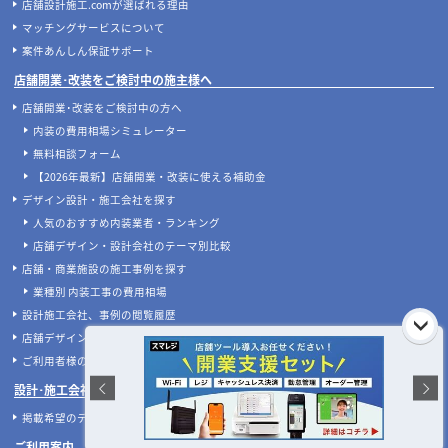
店舗設計施工.comが選ばれる理由
マッチングサービスについて
案件あんしん保証サポート
店舗開業･改装をご検討中の施主様へ
店舗開業･改装をご検討中の方へ
内装の費用相場シミュレーター
無料相談フォーム
【2026年最新】店舗開業・改装に使える補助金
デザイン設計・施工会社を探す
人気のおすすめ内装業者・ランキング
店舗デザイン・設計会社のテーマ別比較
店舗・商業施設の施工事例を探す
業種別 内装工事の費用相場
設計施工会社、事例の閲覧履歴
店舗デザインのプロに聞いてみた！
ご利用者様の声
設計･施工会社様へ
掲載希望のデザイン設計･施工会社様へ
ご利用案内