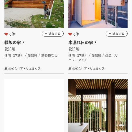
0件
0件
追加する
追加する
緑坂の家
木漏れ日の家
愛知県
愛知県
住宅（戸建）
愛知県
建築物なし
住宅（戸建）
愛知県
改装（リ
ニューアル）
株式会社アトリエルクス
株式会社アトリエルクス