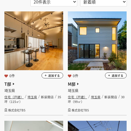
選択する
地域
掲載希望のデザイン
設計・施工会社様へ
選択する
業種
店舗開業・改装を
ご検討中の方へ
住宅（戸建）
選択する
設計・施工範囲
選択する
設計施工会社
0件
0件
追加する
追加する
T邸
M邸
埼玉県
埼玉県
金額
住宅（戸建）
埼玉県
新装開店
35
住宅（戸建）
埼玉県
新装開店
30
坪（115㎡）
坪（99㎡）
会員ログインすると検索できます。
株式会社TBS
株式会社TBS
坪数