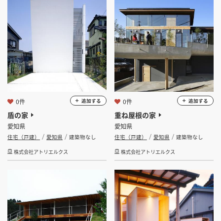
0件
0件
追加する
追加する
盾の家
重ね屋根の家
愛知県
愛知県
住宅（戸建）
愛知県
建築物なし
住宅（戸建）
愛知県
建築物なし
株式会社アトリエルクス
株式会社アトリエルクス