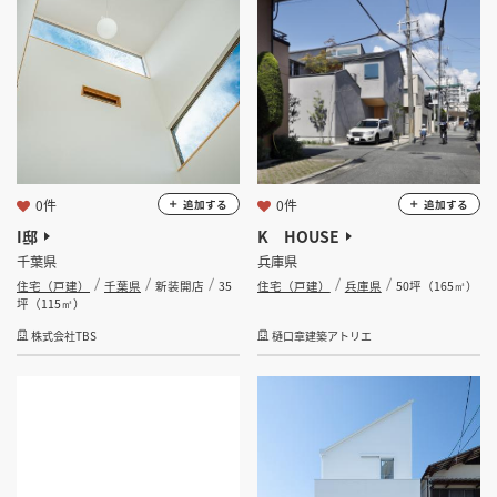
坪 ～
坪
フリーワード
0件
0件
追加する
追加する
検索する
I邸
K HOUSE
千葉県
兵庫県
住宅（戸建）
千葉県
新装開店
35
住宅（戸建）
兵庫県
50坪（165㎡）
坪（115㎡）
株式会社TBS
樋口章建築アトリエ