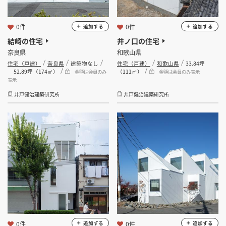
0件
0件
追加する
追加する
結崎の住宅
井ノ口の住宅
奈良県
和歌山県
住宅（戸建）
奈良県
建築物なし
住宅（戸建）
和歌山県
33.84坪
52.89坪（174㎡）
（111㎡）
金額は会員のみ
金額は会員のみ表示
表示
井戸健治建築研究所
井戸健治建築研究所
0件
0件
追加する
追加する