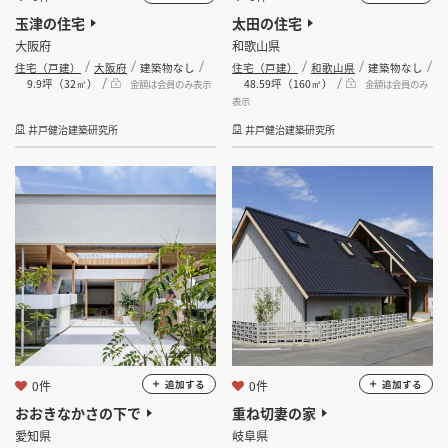
玉津の住宅
太田の住宅
大阪府
和歌山県
住宅（戸建）
大阪府
建築物なし
住宅（戸建）
和歌山県
建築物なし
9.9坪（32㎡）
48.59坪（160㎡）
金額は会員のみ表示
金額は会員のみ
表示
井戸健治建築研究所
井戸健治建築研究所
0件
0件
追加する
追加する
おおきなかさの下で
重ね切妻の家
愛知県
岐阜県