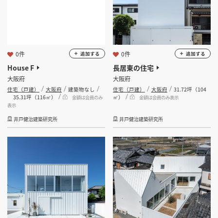
0件
0件
追加する
追加する
House F
長居東の住宅
大阪府
大阪府
住宅（戸建）
大阪府
建築物なし
住宅（戸建）
大阪府
31.72坪（104
35.31坪（116㎡）
㎡）
金額は会員のみ
金額は会員のみ表示
表示
井戸健治建築研究所
井戸健治建築研究所