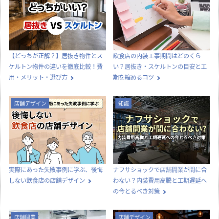
【どっちが正解？】居抜き物件とス
飲食店の内装工事期間はどのくら
ケルトン物件の違いを徹底比較！費
い？居抜き・スケルトンの目安と工
用・メリット・選び方
期を縮めるコツ
店舗デザイン
知識
実際にあった失敗事例に学ぶ、後悔
ナフサショックで店舗開業が間に合
しない飲食店の店舗デザイン
わない？内装費用高騰と工期遅延へ
の今とるべき対策
店舗開業
店舗デザイン