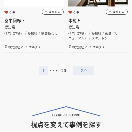
0件
0件
追加する
追加する
空中回廊
木籠
愛知県
愛知県
住宅（戸建）
愛知県
建築物なし
住宅（戸建）
愛知県
改装（リ
ニューアル）
スケルトン
株式会社アトリエルクス
株式会社アトリエルクス
1
20
・・・
KEYWORD SEARCH
視点を変えて事例を探す