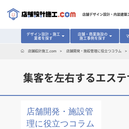
店舗デザイン設計・内装建築
デザイン設計・施工
店舗・商業施設の
業者を探す
施工事例を探す
対応可能地域から探す
地域から探す
開業･改装をご検討中の方へ
店舗設計施工.com
店舗開発・施設管理に役立つコラム
北海道
北海道
青森県
青森県
岩手県
岩手県
宮城
宮城
北海道・東北
北海道・東北
見積り額が安くなる理由
物件契約前に業者を決めるメリット
福島県
福島県
マッチングまでの流れ
よくある質問
店舗オーナーの内装
集客を左右するエステ
東京都
東京都
神奈川県
神奈川県
千葉県
千葉県
茨
茨
関東
関東
埼玉県
埼玉県
愛知県
愛知県
新潟県
新潟県
富山県
富山県
石川
石川
中部
中部
長野県
長野県
岐阜県
岐阜県
静岡県
静岡県
大阪府
大阪府
兵庫県
兵庫県
京都府
京都府
三重
三重
関西
関西
店舗開発・施設管
和歌山県
和歌山県
理に役立つコラム
鳥取県
鳥取県
島根県
島根県
岡山県
岡山県
広島
広島
中国
中国