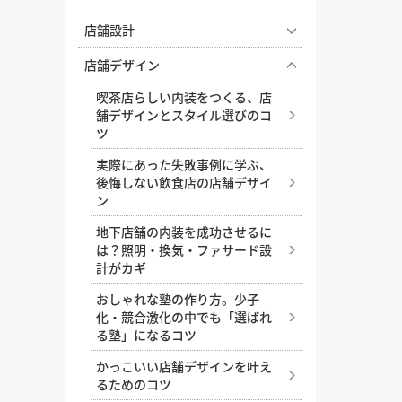
徳島県
徳島県
香川県
香川県
愛媛県
愛媛県
高知
高知
四国
四国
店舗設計
福岡県
福岡県
佐賀県
佐賀県
長崎県
長崎県
熊本
熊本
九州・沖縄
九州・沖縄
鹿児島県
鹿児島県
沖縄県
沖縄県
エステサロンの照明で印象が変
店舗デザイン
わる。雰囲気づくりと実用性を
おすすめの内装業者
海外
その他地域
その他
喫茶店らしい内装をつくる、店
両立する照明設計
舗デザインとスタイル選びのコ
費用相場を調べる
東京のおすすめ内装業者
神奈川･横浜のおすすめ内装業者
飲食店の成功はコンセプト設計
ツ
から！開業・改装時に押さえた
おすすめ内装業者ランキング
カフェの内装工事の費用相場
居酒屋･バルの内装工事の費用相
実際にあった失敗事例に学ぶ、
いポイント
後悔しない飲食店の店舗デザイ
業種別 内装工事の費用相場
ドライキッチンとウェットキッ
ン
チン、飲食店の厨房はどちらが
地下店舗の内装を成功させるに
おすすめ？
は？照明・換気・ファサード設
小さなカフェで成功するコツ、
計がカギ
狭小キッチンの内装アイデア
おしゃれな塾の作り方。少子
基本を解説！飲食店の厨房レイ
化・競合激化の中でも「選ばれ
アウト
る塾」になるコツ
失敗しない店舗リニューアルの
かっこいい店舗デザインを叶え
ために知っておきたいポイント
るためのコツ
と注意点