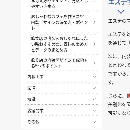
エステ
る考え方やポイント、見落とし
やすい注意点
おしゃれなカフェを作るコツ！
エステの
内装デザインの決め方・ポイン
ト
エステを
飲食店の内装をおしゃれにした
を通じて
い時おすすめの、資料の集め方
とデータのまとめ方
次に、内
飲食店の内装デザインで成功す
と言われ
る5つのポイント
ですから
内装工事
す。
オフィス移転の内装工事で失敗
法律
しないためのポイント！費用相
さらに、
2026年度の店舗開業や内装工事
場やスケジュール・業者選びの
知識
差別化を
を有利に進める！補助金獲得に
コツを解説
ナフサショックで店舗開業が間
向けた先取り準備ガイド
店舗開業
可能にな
店舗の内装で失敗しないための
に合わない？内装費用高騰と工
飲食店 建築基準法の内装制限と
内装業者の探し方と選び方
【どっちが正解？】居抜き物件
期遅延への今とるべき対策
その他
は？開業前に知っておきたい安
とスケルトン物件の違いを徹底