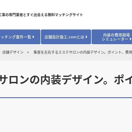
工事の専門業者とすぐ出会える無料マッチングサイト
内装の費用相場
マッチング案件一覧
店舗設計施工.comとは
シミュレーター
対応可能業種から探す
業種から探す
お役立ちコンテンツ
店舗デザイン
集客を左右するエステサロンの内装デザイン。ポイント、費
居酒屋・バル
居酒屋・バル
県
県
秋田県
秋田県
山形県
山形県
安心のサポート体制
開業・改装に使える補助金・助成金
カフェ・パン
カフェ・パン
飲食
飲食
内装工事費用シミュレーション
業者探し体験談
サロンの内装デザイン。ポ
焼肉・中華料理
焼肉・中華料理
城県
城県
栃木県
栃木県
群馬県
群馬県
アパレル
アパレル
アパレル・物
アパレル・物
販・ペット
販・ペット
県
県
福井県
福井県
山梨県
山梨県
趣味・文化
趣味・文化
店舗の開業･改装をしたい方はこちら
学校・塾
学校・塾
学校・オフィ
学校・オフィ
ス・ショー
ス・ショー
県
県
滋賀県
滋賀県
奈良県
奈良県
エントランス
エントランス
ルーム
ルーム
医院・病院・ク
医院・病院・ク
医療・福祉・
医療・福祉・
県
県
山口県
山口県
スポーツ
スポーツ
スポーツジム・
スポーツジム・