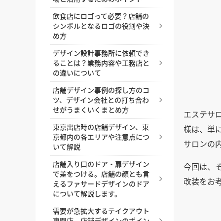
その見方や役割を解説
飲食店にロゴって必要？店舗の
店舗デザインにおけるトイレ空
シンボルとなるロゴの役割や決
間の作り方
め方
居酒屋でコの字カウンターが人
デザイン設計事務所に依頼でき
気の理由と内装のポイント
ることは？業務内容や工務店と
の違いについて
魅力的な店舗入り口・ファサー
ドをデザインするための5つの
店舗デザイン事例の探し方のコ
条件
ツ、デザイン会社との打ち合わ
せがうまくいくまとめ方
エステサ
居心地の良いカウンター席の高
さ・サイズ・形の選び方を解説
東京出店時の店舗デザイン、東
様は、単
京都内の各エリアや注意点につ
飲食店のテラス席に許可は必
サロンの
いて解説
要？申請手続きと設計時の注意
点を解説
店舗入り口のドア・扉デザイン
今回は、
で差をつける。店舗の顔とも言
飲食店の内装レイアウトの基本
改装をお
えるファサードデザインのドア
について解説します。
需要が急拡大するテイクアウト
専門店、店舗デザインのポイン