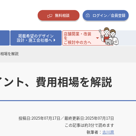
無料相談
ログイン／会員登録
店舗開業・改装
掲載希望のデザイン
を
設計・施工会社様へ
ご検討中の方へ
用相場を解説
ダイニング・バー
ダイニング・バー
イタリアン・フレンチ
イタリアン・フレンチ
まとめ
店舗開業･改装を考えるオーナー様に役立つコラム
・ケーキ
・ケーキ
ラーメン・そば・うどん
ラーメン・そば・うどん
寿司・日本料理
寿司・日本料理
店舗デザインのプロに聞いてみた！
イント、費用相場を解説
・韓国料理
・韓国料理
クラブ・スナック
クラブ・スナック
その他飲食店
その他飲食店
インテリア・雑貨
インテリア・雑貨
スーパーマーケット・食品店・コンビニ
スーパーマーケット・食品店・コンビニ
生活・日用品・ホームセンター
生活・日用品・ホームセンター
ペット
ペット
その他小売店
その他小売店
保育園・幼稚園
保育園・幼稚園
オフィス
オフィス
イベントブース・ショールーム
イベントブース・ショールーム
ワーキングスペース
ワーキングスペース
その他公共・商業施設
その他公共・商業施設
投稿日:
2025年07月17日
／最終更新日:
2025年07月17日
リニック
リニック
薬局
薬局
老人ホーム・介護施設
老人ホーム・介護施設
この記事は約3分で読めます
フィットネスクラブ
フィットネスクラブ
その他福祉施設
その他福祉施設
執筆者：
古川原