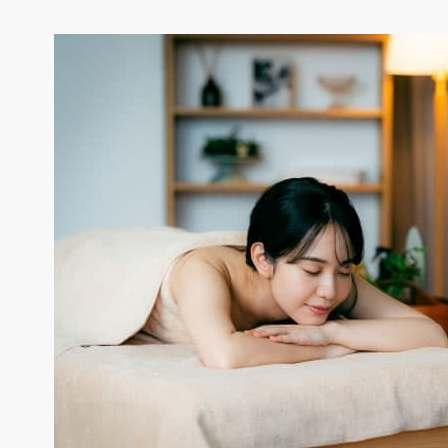
県
県
ホテル・旅
ホテル
旅
ホテル・旅
ホテル
旅
館・ブライダ
館・ブライダ
ル
その他宿泊施設
県
県
大分県
大分県
宮崎県
宮崎県
ル
美容院・美容室
美容院・美容室
美容・健康
美容・健康
エステ・マッサ
エステ・マッサ
パチンコ・スロ
パチンコ・スロ
アミューズメ
アミューズメ
おすすめ内装業者をもっと見る
ント施設
マンガ喫茶
ント施設
マンガ喫茶
場
費用相場をもっと見る
住宅（戸建）
住宅・別荘
住宅（戸建）
住宅・別荘
その他建築物
その他
その他建築物
その他
すべてのデザイン設計施工業者を見る
すべてのデザイン設計・施工事例を見る