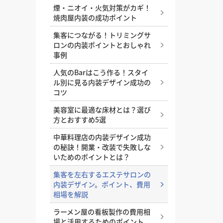
煙・ニオイ・火気対策がカギ！
店舗内装はDIYしても良い？自
焼肉屋内装の成功ポイント
分で作るメリットと注意点
集客につながる！トリミングサ
店舗改装を成功させるコツ。改
ロンの内装ポイントとおしゃれ
装のタイミングや、改装時にや
事例
ると良い施策とは？
人気のBarはこう作る！スタイ
店舗にぴったりの床材は？床材
ル別に見る内装デザイン成功の
の種類と業種別のおすすめを解
コツ
説
美容室に最適な床材とは？選び
店舗設計とは？どんな工程があ
方とおすすめ5選
るのか、依頼先はどこかなどの
中華料理店の内装デザイン成功
基礎知識
の秘訣！開業・改装で失敗しな
集客力の高い店舗入り口の特
いためのポイントとは？
徴。入りやすい飲食店を設計す
集客を左右するエステサロンの
るコツ
内装デザイン。ポイント、費用
店舗照明の基礎知識と照明の与
相場を解説
える効果
ラーメン屋の看板製作の費用相
店舗デザインに必須の設計図、
場と活用するためのポイント