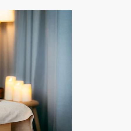
館
民泊
ブライダル・ウェディング会場
館
ブライダル・ウェディング会場
その他宿泊施設
・理容室
ネイルサロン・ビューティーサロン
・理容室
ネイルサロン・ビューティーサロン
ージ
スパ・銭湯・サウナ
その他美容健康施設
ージ
スパ・銭湯・サウナ
その他美容健康施設
ット
カラオケ
ボーリング
ダーツ・ビリヤード
ット
カラオケ
ボーリング
ダーツ・ビリヤード
ゲームセンター
その他アミューズメント
ゲームセンター
その他アミューズメント
住宅（マンション・アパート）
別荘
住居その他
住宅（マンション・アパート）
別荘
住居その他