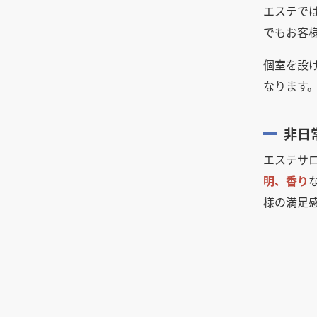
美容室の開業時に必要な保健所
方
店が気を付けるべきポイント・
エステで
数と減価償却
への届け出について解説
注意点とは
竣工とはどういう意味？今さら
でもお客
聞けない建築用語の基礎知識
いくらかかる？飲食店の開業資
金。平均相場や調達方法、節約
個室を設
建築資材はなぜ高騰？ウッド
するコツを解説
ショック、円安、ウクライナ情
なります
勢など理由を解説
飲食店の内装工事の際は挨拶状
非日
の用意を。注意点、挨拶文の書
き方について解説
エステサ
明、香り
様の満足