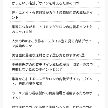
失敗しない店舗リニューアルのために知っておきたい
かっこいい店舗デザインを叶えるためのコツ
ポイントと注意点
煙・ニオイ・火気対策がカギ！焼肉屋内装の成功ポイ
店舗内装はDIYしても良い？自分で作るメリットと注
ント
意点
集客につながる！トリミングサロンの内装ポイントと
店舗改装を成功させるコツ。改装のタイミングや、改
おしゃれ事例
装時にやると良い施策とは？
人気のBarはこう作る！スタイル別に見る内装デザイ
店舗にぴったりの床材は？床材の種類と業種別のおす
ン成功のコツ
すめを解説
美容室に最適な床材とは？選び方とおすすめ5選
店舗設計とは？どんな工程があるのか、依頼先はどこ
かなどの基礎知識
中華料理店の内装デザイン成功の秘訣！開業・改装で
失敗しないためのポイントとは？
集客力の高い店舗入り口の特徴。入りやすい飲食店を
設計するコツ
集客を左右するエステサロンの内装デザイン。ポイン
ト、費用相場を解説
店舗照明の基礎知識と照明の与える効果
ラーメン屋の看板製作の費用相場と活用するためのポ
店舗デザインに必須の設計図、その見方や役割を解説
イント
店舗デザインにおけるトイレ空間の作り方
飲食店にロゴって必要？店舗のシンボルとなるロゴの