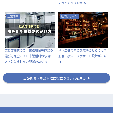
の今とるべき対策
店舗開業
店舗デザイン
飲食店開業の要！業務用厨房機器の
地下店舗の内装を成功させるには？
選び方完全ガイド｜業種別の必須リ
照明・換気・ファサード設計がカギ
ストと失敗しない配置のコツ
店舗開発・施設管理に役立つコラムを見る