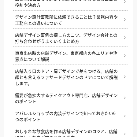
役割や決め方
居酒屋でコの字カウンターが人気の理由と内装のポイ
ント
デザイン設計事務所に依頼できることは？業務内容や
工務店との違いについて
魅力的な店舗入り口・ファサードをデザインするため
の5つの条件
店舗デザイン事例の探し方のコツ、デザイン会社との
打ち合わせがうまくいくまとめ方
居心地の良いカウンター席の高さ・サイズ・形の選び
方を解説
東京出店時の店舗デザイン、東京都内の各エリアや注
意点について解説
飲食店のテラス席に許可は必要？申請手続きと設計時
の注意点を解説
店舗入り口のドア・扉デザインで差をつける。店舗の
顔とも言えるファサードデザインのドアについて解説
飲食店の内装レイアウトの基本
します。
需要が急拡大するテイクアウト専門店、店舗デザイン
のポイント
アパレルショップの内装デザインで知っておきたい6
つのポイント
おしゃれな飲食店を作る店舗デザインのコツと、店舗