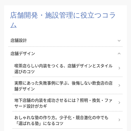
店舗開発・施設管理に役立つコラ
ム
店舗設計
エステサロンの照明で印象が変わる。雰囲気づくりと
店舗デザイン
実用性を両立する照明設計
喫茶店らしい内装をつくる、店舗デザインとスタイル
飲食店の成功はコンセプト設計から！開業・改装時に
選びのコツ
押さえたいポイント
実際にあった失敗事例に学ぶ、後悔しない飲食店の店
ドライキッチンとウェットキッチン、飲食店の厨房は
舗デザイン
どちらがおすすめ？
地下店舗の内装を成功させるには？照明・換気・ファ
小さなカフェで成功するコツ、狭小キッチンの内装ア
サード設計がカギ
イデア
おしゃれな塾の作り方。少子化・競合激化の中でも
基本を解説！飲食店の厨房レイアウト
「選ばれる塾」になるコツ