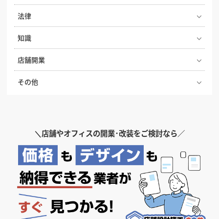
オフィス移転の内装工事で失敗しないためのポイン
法律
ト！費用相場やスケジュール・業者選びのコツを解説
2026年度の店舗開業や内装工事を有利に進める！補助
知識
店舗の内装で失敗しないための内装業者の探し方と選
金獲得に向けた先取り準備ガイド
び方
ナフサショックで店舗開業が間に合わない？内装費用
店舗開業
飲食店 建築基準法の内装制限とは？開業前に知ってお
高騰と工期遅延への今とるべき対策
店舗開業のために知っておきたい、内装工事の種類と
きたい安全基準と注意点
【どっちが正解？】居抜き物件とスケルトン物件の違
その他
内容
飲食店の水道光熱費の相場ってどのくらい？気になる
いを徹底比較！費用・メリット・選び方
飲食店開業の際に知っておきたい、補助金・助成金
削減方法も解説
基礎工事とは？種類と工程・流れをわかりやすく解説
患者様に選ばれる歯科医院の内装デザインのポイント
【2025年版】
飲食店の内装工事期間はどのくらい？居抜き・スケル
図面記号とは？店舗の内装デザイン・工事でよく見る
トンの目安と工期を縮めるコツ
内装工事の見積もり依頼時の注意点、見積もり項目の
クリニック・病院の内装デザインの条件。診療科別の
喫煙喫茶はつくれる？実現方法と店内喫煙ルールにつ
図面記号を解説
見方やポイント
ポイントや色彩の持つ心理効果について解説
いておさらい
＼
店舗やオフィスの開業･改装をご検討なら／
飲食店開業の要！業務用厨房機器の選び方完全ガイド
上がり框（あがりかまち）とは？設置するメリットや
｜業種別の必須リストと失敗しない配置のコツ
オシャレなコンクリート打ちっぱなしの内装のメリッ
プレハブ工法とは？店舗に採用したいなら押さえてお
飲食店を開業するなら、個人事業主と法人どっちがい
素材・デザインについて
ト・デメリット
きたいメリット・デメリットや注意点を解説
いの？
飲食店開業に必要な営業許可。保健所の申請書類や設
電灯と動力の違いとは？用語の意味と電気料金の違い
備の条件など解説
内装工事の費用と内訳、コストを安く抑えるためのポ
生産性を高めるオフィス・事務所の内装デザイン、お
飲食店オーナーが知っておきたい消防法。消防設備の
を解説
イント
すすめのレイアウト
設置基準や届け出などを解説
自宅兼店舗のメリット・デメリット、失敗しないポイ
梁（はり）とは？内装デザイン・工事での役割や、お
ントを解説
DIYでお店のコンセントを増設したい？それ、資格が
商品ディスプレイの基本テクニック6選。購入意欲を
悩みやすい店舗内装工事の勘定科目4つについて、例
客様に与える印象について解説
必要です！費用相場も紹介
高める陳列方法と効果