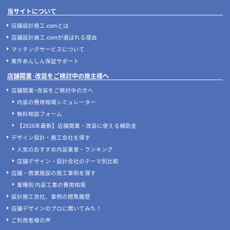
当サイトについて
店舗設計施工.comとは
店舗設計施工.comが選ばれる理由
マッチングサービスについて
案件あんしん保証サポート
店舗開業･改装をご検討中の施主様へ
店舗開業･改装をご検討中の方へ
内装の費用相場シミュレーター
無料相談フォーム
【2026年最新】店舗開業・改装に使える補助金
デザイン設計・施工会社を探す
人気のおすすめ内装業者・ランキング
店舗デザイン・設計会社のテーマ別比較
店舗・商業施設の施工事例を探す
業種別 内装工事の費用相場
設計施工会社、事例の閲覧履歴
店舗デザインのプロに聞いてみた！
ご利用者様の声