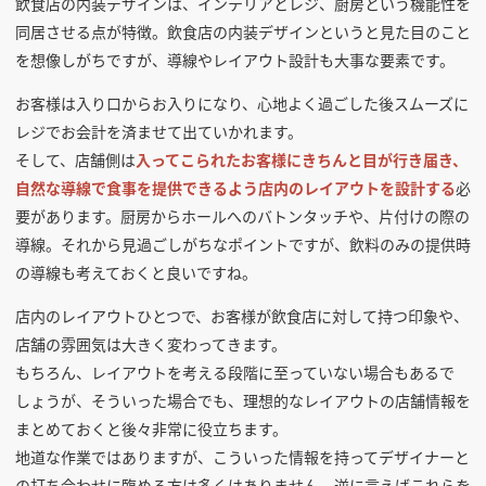
飲食店の内装デザインは、インテリアとレジ、厨房という機能性を
同居させる点が特徴。飲食店の内装デザインというと見た目のこと
を想像しがちですが、導線やレイアウト設計も大事な要素です。
お客様は入り口からお入りになり、心地よく過ごした後スムーズに
レジでお会計を済ませて出ていかれます。
そして、店舗側は
入ってこられたお客様にきちんと目が行き届き、
自然な導線で食事を提供できるよう店内のレイアウトを設計する
必
要があります。厨房からホールへのバトンタッチや、片付けの際の
導線。それから見過ごしがちなポイントですが、飲料のみの提供時
の導線も考えておくと良いですね。
店内のレイアウトひとつで、お客様が飲食店に対して持つ印象や、
店舗の雰囲気は大きく変わってきます。
もちろん、レイアウトを考える段階に至っていない場合もあるで
しょうが、そういった場合でも、理想的なレイアウトの店舗情報を
まとめておくと後々非常に役立ちます。
地道な作業ではありますが、こういった情報を持ってデザイナーと
の打ち合わせに臨める方は多くはありません。逆に言えばこれらを