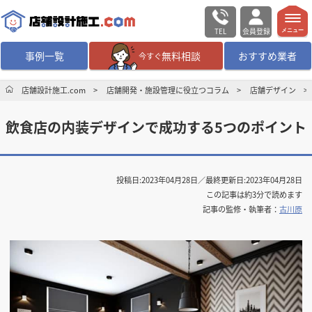
TEL
会員登録
メニュー
事例一覧
無料相談
おすすめ業者
今すぐ
無料相談
ログイン／会員登録
店舗設計施工.com
店舗開発・施設管理に役立つコラム
店舗デザイン
飲食店の内装デザインで成功する5つのポイント
デザイン設計・施工
業者を探す
店舗・商業施設の
施工事例を探す
投稿日:
2023年04月28日
／最終更新日:
2023年04月28日
この記事は約3分で読めます
マッチング案件一覧
記事の監修・執筆者：
古川原
店舗設計施工.comとは
内装の費用相場
シミュレーター