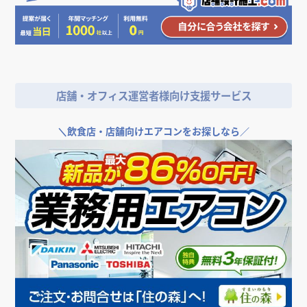
を挙げながら分かりやすく解説
自宅カフェを開業する場合の物件条件や資格、費用相
飲食店の看板デザイン。繁盛するお店の看板はここが
場をチェック！
飲食店がスケルトン天井にした場合のメリット・デメ
飲食店開業に必須の消防検査の流れ、内容、ポイント
違う！
リット
コロナ収束後の店舗開業、飲食店が気を付けるべきポ
美容室の開業時に必要な保健所への届け出について解
店舗設計における巾木（はばき）の役割、高さ、種
イント・注意点とは
内装工事費用における、耐用年数と減価償却
説
類、選び方
いくらかかる？飲食店の開業資金。平均相場や調達方
店舗・オフィス運営者様向け支援サービス
竣工とはどういう意味？今さら聞けない建築用語の基
法、節約するコツを解説
礎知識
＼
飲食店・店舗向けエアコンをお探しなら／
建築資材はなぜ高騰？ウッドショック、円安、ウクラ
イナ情勢など理由を解説
飲食店の内装工事の際は挨拶状の用意を。注意点、挨
拶文の書き方について解説