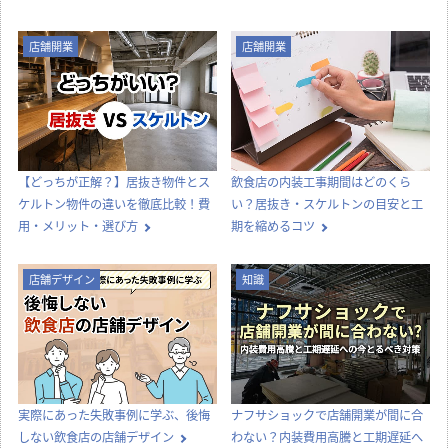
店舗開業
店舗開業
【どっちが正解？】居抜き物件とス
飲食店の内装工事期間はどのくら
ケルトン物件の違いを徹底比較！費
い？居抜き・スケルトンの目安と工
用・メリット・選び方
期を縮めるコツ
店舗デザイン
知識
実際にあった失敗事例に学ぶ、後悔
ナフサショックで店舗開業が間に合
しない飲食店の店舗デザイン
わない？内装費用高騰と工期遅延へ