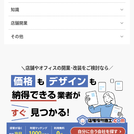
ト！費用相場やスケジュール・業者選びのコツを解説
2026年度の店舗開業や内装工事を有利に進める！補助
知識
店舗の内装で失敗しないための内装業者の探し方と選
金獲得に向けた先取り準備ガイド
び方
ナフサショックで店舗開業が間に合わない？内装費用
店舗開業
飲食店 建築基準法の内装制限とは？開業前に知ってお
高騰と工期遅延への今とるべき対策
店舗開業のために知っておきたい、内装工事の種類と
きたい安全基準と注意点
【どっちが正解？】居抜き物件とスケルトン物件の違
その他
内容
飲食店の水道光熱費の相場ってどのくらい？気になる
いを徹底比較！費用・メリット・選び方
飲食店開業の際に知っておきたい、補助金・助成金
削減方法も解説
基礎工事とは？種類と工程・流れをわかりやすく解説
患者様に選ばれる歯科医院の内装デザインのポイント
【2025年版】
飲食店の内装工事期間はどのくらい？居抜き・スケル
図面記号とは？店舗の内装デザイン・工事でよく見る
トンの目安と工期を縮めるコツ
内装工事の見積もり依頼時の注意点、見積もり項目の
クリニック・病院の内装デザインの条件。診療科別の
喫煙喫茶はつくれる？実現方法と店内喫煙ルールにつ
図面記号を解説
見方やポイント
ポイントや色彩の持つ心理効果について解説
いておさらい
＼
店舗やオフィスの開業･改装をご検討なら／
飲食店開業の要！業務用厨房機器の選び方完全ガイド
上がり框（あがりかまち）とは？設置するメリットや
｜業種別の必須リストと失敗しない配置のコツ
オシャレなコンクリート打ちっぱなしの内装のメリッ
プレハブ工法とは？店舗に採用したいなら押さえてお
飲食店を開業するなら、個人事業主と法人どっちがい
素材・デザインについて
ト・デメリット
きたいメリット・デメリットや注意点を解説
いの？
飲食店開業に必要な営業許可。保健所の申請書類や設
電灯と動力の違いとは？用語の意味と電気料金の違い
備の条件など解説
内装工事の費用と内訳、コストを安く抑えるためのポ
生産性を高めるオフィス・事務所の内装デザイン、お
飲食店オーナーが知っておきたい消防法。消防設備の
を解説
イント
すすめのレイアウト
設置基準や届け出などを解説
自宅兼店舗のメリット・デメリット、失敗しないポイ
梁（はり）とは？内装デザイン・工事での役割や、お
ントを解説
DIYでお店のコンセントを増設したい？それ、資格が
商品ディスプレイの基本テクニック6選。購入意欲を
悩みやすい店舗内装工事の勘定科目4つについて、例
客様に与える印象について解説
必要です！費用相場も紹介
高める陳列方法と効果
を挙げながら分かりやすく解説
自宅カフェを開業する場合の物件条件や資格、費用相
飲食店の看板デザイン。繁盛するお店の看板はここが
場をチェック！
飲食店がスケルトン天井にした場合のメリット・デメ
飲食店開業に必須の消防検査の流れ、内容、ポイント
違う！