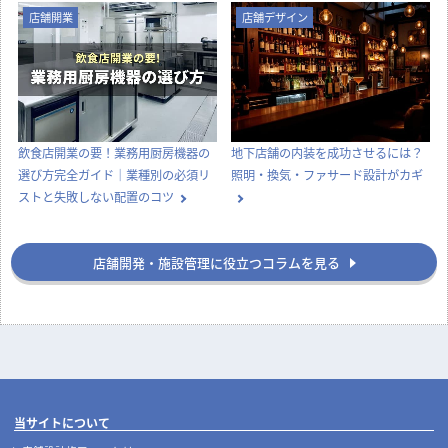
店舗開業
店舗デザイン
飲食店開業の要！業務用厨房機器の
地下店舗の内装を成功させるには？
選び方完全ガイド｜業種別の必須リ
照明・換気・ファサード設計がカギ
ストと失敗しない配置のコツ
店舗開発・施設管理に役立つコラムを見る
当サイトについて