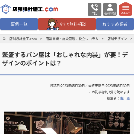
TEL
会員登録
メニュー
事例一覧
無料相談
おすすめ業者
今すぐ
無料相談
ログイン／会員登録
店舗設計施工.com
店舗開発・施設管理に役立つコラム
店舗デザイン
繁盛するパン屋は「おしゃれな内装」が要！デ
デザイン設計・施工
業者を探す
ザインのポイントは？
店舗・商業施設の
施工事例を探す
投稿日:
2023年05月30日
／最終更新日:
2023年05月30日
マッチング案件一覧
この記事は約3分で読めます
執筆者：
古川原
店舗設計施工.comとは
内装の費用相場
シミュレーター