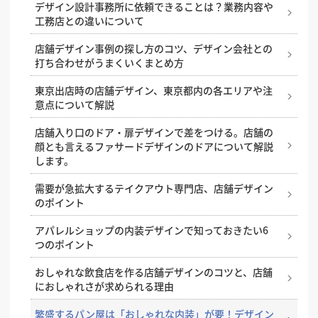
ント
デザイン設計事務所に依頼できることは？業務内容や
工務店との違いについて
魅力的な店舗入り口・ファサードをデザインするため
の5つの条件
店舗デザイン事例の探し方のコツ、デザイン会社との
打ち合わせがうまくいくまとめ方
居心地の良いカウンター席の高さ・サイズ・形の選び
方を解説
東京出店時の店舗デザイン、東京都内の各エリアや注
意点について解説
飲食店のテラス席に許可は必要？申請手続きと設計時
の注意点を解説
店舗入り口のドア・扉デザインで差をつける。店舗の
顔とも言えるファサードデザインのドアについて解説
飲食店の内装レイアウトの基本
します。
需要が急拡大するテイクアウト専門店、店舗デザイン
のポイント
アパレルショップの内装デザインで知っておきたい6
つのポイント
おしゃれな飲食店を作る店舗デザインのコツと、店舗
におしゃれさが求められる理由
繁盛するパン屋は「おしゃれな内装」が要！デザイン