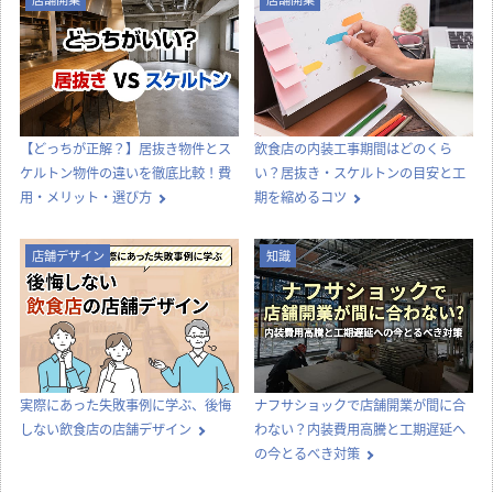
【どっちが正解？】居抜き物件とス
飲食店の内装工事期間はどのくら
ケルトン物件の違いを徹底比較！費
い？居抜き・スケルトンの目安と工
用・メリット・選び方
期を縮めるコツ
店舗デザイン
知識
実際にあった失敗事例に学ぶ、後悔
ナフサショックで店舗開業が間に合
しない飲食店の店舗デザイン
わない？内装費用高騰と工期遅延へ
の今とるべき対策