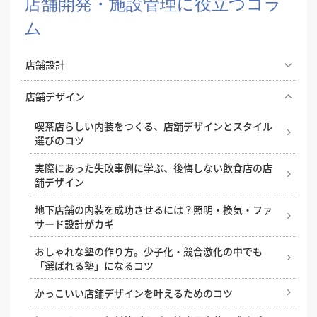
店舗開発・施設管理に役立つコラ
ム
店舗設計
エステサロンの照明で印象が変わる。雰囲気づくりと
店舗デザイン
実用性を両立する照明設計
喫茶店らしい内装をつくる、店舗デザインとスタイル
飲食店の成功はコンセプト設計から！開業・改装時に
選びのコツ
押さえたいポイント
実際にあった失敗事例に学ぶ、後悔しない飲食店の店
ドライキッチンとウェットキッチン、飲食店の厨房は
舗デザイン
どちらがおすすめ？
地下店舗の内装を成功させるには？照明・換気・ファ
小さなカフェで成功するコツ、狭小キッチンの内装ア
サード設計がカギ
イデア
おしゃれな塾の作り方。少子化・競合激化の中でも
基本を解説！飲食店の厨房レイアウト
「選ばれる塾」になるコツ
失敗しない店舗リニューアルのために知っておきたい
かっこいい店舗デザインを叶えるためのコツ
ポイントと注意点