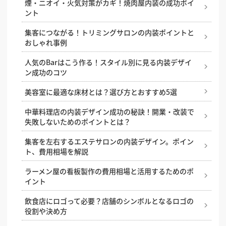
煙・ニオイ・火気対策がカギ！焼肉屋内装の成功ポイ
店舗内装はDIYしても良い？自分で作るメリットと注
ント
意点
集客につながる！トリミングサロンの内装ポイントと
店舗改装を成功させるコツ。改装のタイミングや、改
おしゃれ事例
装時にやると良い施策とは？
人気のBarはこう作る！スタイル別に見る内装デザイ
店舗にぴったりの床材は？床材の種類と業種別のおす
ン成功のコツ
すめを解説
美容室に最適な床材とは？選び方とおすすめ5選
店舗設計とは？どんな工程があるのか、依頼先はどこ
かなどの基礎知識
中華料理店の内装デザイン成功の秘訣！開業・改装で
失敗しないためのポイントとは？
集客力の高い店舗入り口の特徴。入りやすい飲食店を
設計するコツ
集客を左右するエステサロンの内装デザイン。ポイン
ト、費用相場を解説
店舗照明の基礎知識と照明の与える効果
ラーメン屋の看板製作の費用相場と活用するためのポ
店舗デザインに必須の設計図、その見方や役割を解説
イント
店舗デザインにおけるトイレ空間の作り方
飲食店にロゴって必要？店舗のシンボルとなるロゴの
役割や決め方
居酒屋でコの字カウンターが人気の理由と内装のポイ