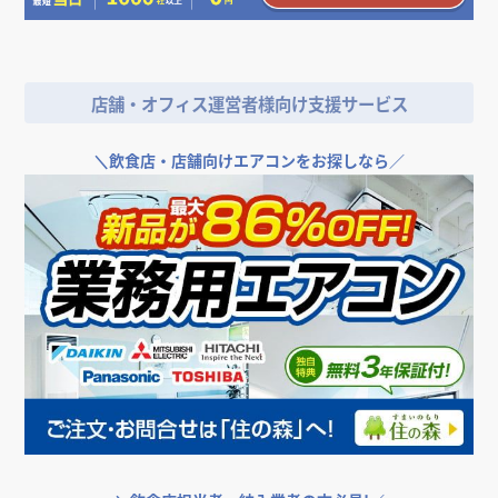
リット
コロナ収束後の店舗開業、飲食店が気を付けるべきポ
美容室の開業時に必要な保健所への届け出について解
店舗設計における巾木（はばき）の役割、高さ、種
イント・注意点とは
内装工事費用における、耐用年数と減価償却
説
類、選び方
いくらかかる？飲食店の開業資金。平均相場や調達方
店舗・オフィス運営者様向け支援サービス
竣工とはどういう意味？今さら聞けない建築用語の基
法、節約するコツを解説
礎知識
＼
飲食店・店舗向けエアコンをお探しなら／
建築資材はなぜ高騰？ウッドショック、円安、ウクラ
イナ情勢など理由を解説
飲食店の内装工事の際は挨拶状の用意を。注意点、挨
拶文の書き方について解説