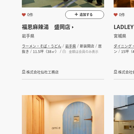
坪数
0件
0件
追加する
福恩麻辣湯 盛岡店
LADLEY
フリーワード
岩手県
宮城県
ラーメン・そば・うどん
岩手県
新装開店
居
ダイニング
抜き
11.5坪（38㎡）
ン
15坪（
金額は会員のみ表示
株式会社仙杜工務店
株式会社