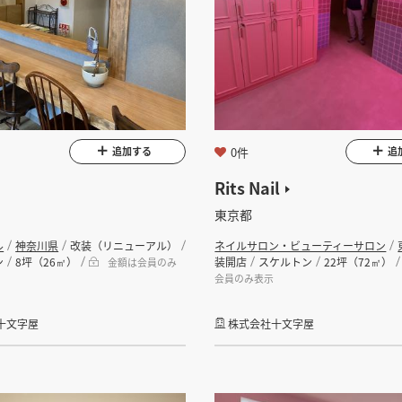
0件
追加する
追
Rits Nail
東京都
ル
神奈川県
改装（リニューアル）
ネイルサロン・ビューティーサロン
ン
8坪（26㎡）
装開店
スケルトン
22坪（72㎡）
金額は会員のみ
会員のみ表示
十文字屋
株式会社十文字屋