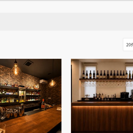
県
県
ホテル・旅
ホテル
旅
ホテル・旅
ホテル
旅
館・ブライダ
館・ブライダ
ル
その他宿泊施設
県
県
大分県
大分県
宮崎県
宮崎県
ル
美容院・美容室
美容院・美容室
美容・健康
美容・健康
エステ・マッサ
エステ・マッサ
る
パチンコ・スロ
パチンコ・スロ
アミューズメ
アミューズメ
おすすめ内装業者をもっと見る
ント施設
マンガ喫茶
ント施設
マンガ喫茶
場
費用相場をもっと見る
住宅（戸建）
住宅・別荘
住宅（戸建）
住宅・別荘
る
その他建築物
その他
その他建築物
その他
る
すべてのデザイン設計施工業者を見る
すべてのデザイン設計・施工事例を見る
る
インすると検索できます。