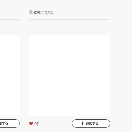
株式会社FiG
0件
加する
追加する