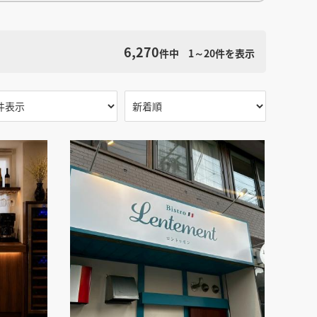
館
民泊
ブライダル・ウェディング会場
館
ブライダル・ウェディング会場
その他宿泊施設
検索条件をクリア
・理容室
ネイルサロン・ビューティーサロン
6,270
・理容室
ネイルサロン・ビューティーサロン
件中
1～20
件を表示
ージ
スパ・銭湯・サウナ
その他美容健康施設
ージ
スパ・銭湯・サウナ
その他美容健康施設
ット
カラオケ
ボーリング
ダーツ・ビリヤード
ット
カラオケ
ボーリング
ダーツ・ビリヤード
ゲームセンター
その他アミューズメント
ゲームセンター
その他アミューズメント
住宅（マンション・アパート）
別荘
住居その他
住宅（マンション・アパート）
別荘
住居その他