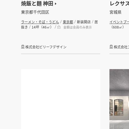
焼飯と麺 神田
レクサ
東京都千代田区
宮城県
ラーメン・そば・うどん
東京都
新装開店
居
イベントブ
抜き
14坪（46㎡）
（608㎡）
金額は会員のみ表示
株式会社ビリーフデザイン
株式会社