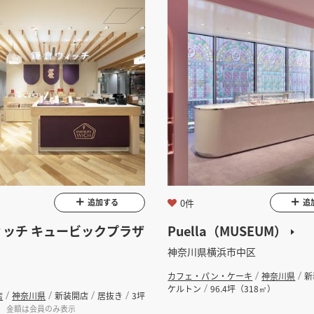
0件
追加する
追
ィッチ キュービックプラザ
Puella（MUSEUM）
神奈川県横浜市中区
カフェ・パン・ケーキ
神奈川県
新
ケルトン
96.4坪（318㎡）
店
神奈川県
新装開店
居抜き
3坪
金額は会員のみ表示