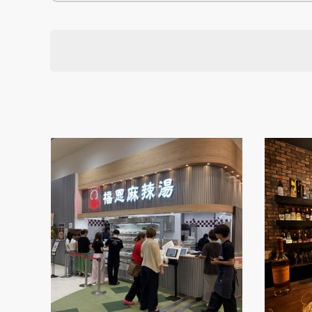
徳島県
徳島県
香川県
香川県
愛媛県
愛媛県
高知
高知
四国
四国
福岡県
福岡県
佐賀県
佐賀県
長崎県
長崎県
熊本
熊本
九州・沖縄
九州・沖縄
鹿児島県
鹿児島県
沖縄県
沖縄県
おすすめの内装業者
海外
その他地域
その他
選択す
地域
費用相場を調べる
東京のおすすめ内装業者
神奈川･横浜のおすすめ内装業者
おすすめ内装業者ランキング
カフェの内装工事の費用相場
居酒屋･バルの内装工事の費用相
選択す
業種
業種別 内装工事の費用相場
選択す
設計・施工範囲
選択す
設計施工会社
金額
会員ログ