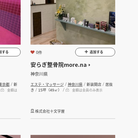
0件
加する
追加する
安らぎ整骨院more.na
神奈川県
東京都
新
エステ・マッサージ
神奈川県
新装開店
居抜
き
15坪（49㎡）
金額は
金額は会員のみ表示
株式会社十文字屋