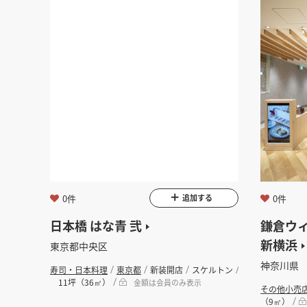
0件
0件
追加する
日本橋 はな青 弐
鎌倉ウ
新横浜
東京都中央区
神奈川県
寿司・日本料理
東京都
新装開店
スケルトン
11坪（36㎡）
金額は会員のみ表示
その他小売
（9㎡）