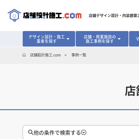
店舗デザイン設計・内装建築
デザイン設計・施工
店舗・商業施設の
業者を探す
施工事例を探す
対応可能地域から探す
地域から探す
開業･改装をご検討中の方へ
店舗設計施工.com
事例一覧
北海道
北海道
青森県
青森県
岩手県
岩手県
宮城
宮城
北海道・東北
北海道・東北
見積り額が安くなる理由
物件契約前に業者を決めるメリット
福島県
福島県
マッチングまでの流れ
よくある質問
店舗オーナーの内装
東京都
東京都
神奈川県
神奈川県
千葉県
千葉県
茨
茨
関東
関東
店
埼玉県
埼玉県
愛知県
愛知県
新潟県
新潟県
富山県
富山県
石川
石川
中部
中部
長野県
長野県
岐阜県
岐阜県
静岡県
静岡県
大阪府
大阪府
兵庫県
兵庫県
京都府
京都府
三重
三重
関西
関西
和歌山県
和歌山県
他の条件で検索する
鳥取県
鳥取県
島根県
島根県
岡山県
岡山県
広島
広島
中国
中国