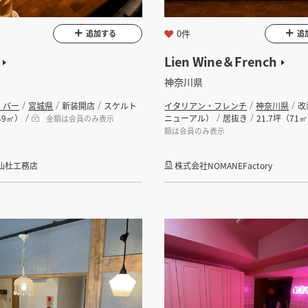
坪 ～
0件
追加する
追
Lien Wine＆French
神奈川県
・バー
宮城県
新装開店
スケルト
イタリアン・フレンチ
神奈川県
改
49㎡）
ニューアル）
居抜き
21.7坪（71
金額は会員のみ表示
検索する
額は会員のみ表示
仙杜工務店
株式会社NOMANEFactory