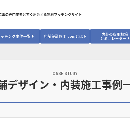
工事の専門業者とすぐ出会える無料マッチングサイト
内装の費用相場
マッチング案件一覧
店舗設計施工.comとは
シミュレーター
対応可能業種から探す
業種から探す
お役立ちコンテンツ
居酒屋・バル
居酒屋・バル
県
県
秋田県
秋田県
山形県
山形県
安心のサポート体制
開業・改装に使える補助金・助成金
カフェ・パン
カフェ・パン
飲食
飲食
内装工事費用シミュレーション
業者探し体験談
CASE STUDY
焼肉・中華料理
焼肉・中華料理
城県
城県
栃木県
栃木県
群馬県
群馬県
舗デザイン・内装施工事例
アパレル
アパレル
アパレル・物
アパレル・物
販・ペット
販・ペット
県
県
福井県
福井県
山梨県
山梨県
趣味・文化
趣味・文化
店舗の開業･改装をしたい方はこちら
学校・塾
学校・塾
学校・オフィ
学校・オフィ
ス・ショー
ス・ショー
県
県
滋賀県
滋賀県
奈良県
奈良県
エントランス
エントランス
ルーム
ルーム
医院・病院・ク
医院・病院・ク
医療・福祉・
医療・福祉・
県
県
山口県
山口県
スポーツ
スポーツ
スポーツジム・
スポーツジム・