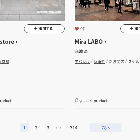
0件
追加する
追
store
Mira LABO
兵庫県
東京都
アパレル
兵庫県
新装開店
スケル
products
yolo art products
1
2
3
・・・
314