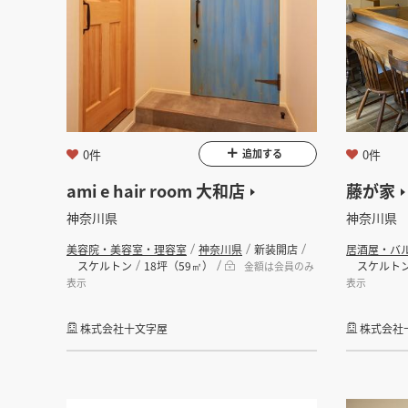
0件
0件
追加する
ami e hair room 大和店
藤が家
神奈川県
神奈川県
美容院・美容室・理容室
神奈川県
新装開店
居酒屋・バ
スケルトン
18坪（59㎡）
スケルト
金額は会員のみ
表示
表示
株式会社十文字屋
株式会社