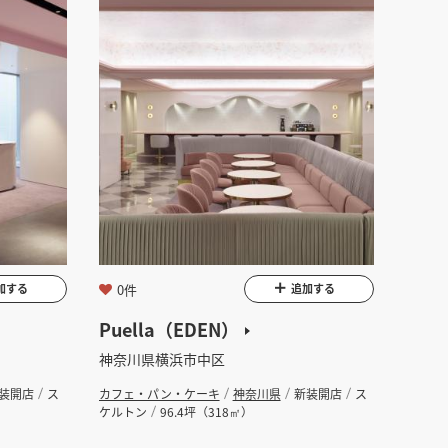
0件
加する
追加する
Puella（EDEN）
神奈川県横浜市中区
装開店
ス
カフェ・パン・ケーキ
神奈川県
新装開店
ス
ケルトン
96.4坪（318㎡）