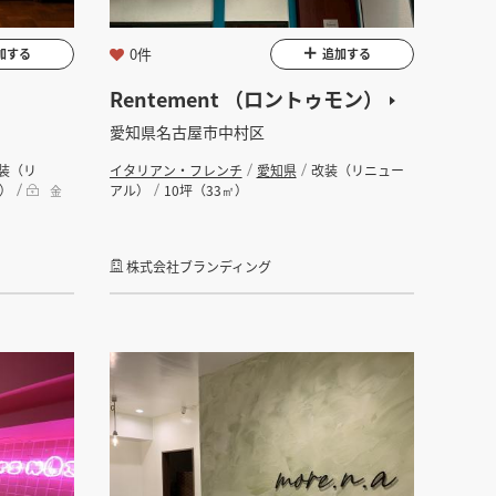
坪
0件
加する
追加する
Rentement （ロントゥモン）
愛知県名古屋市中村区
装（リ
イタリアン・フレンチ
愛知県
改装（リニュー
㎡）
アル）
10坪（33㎡）
金
株式会社ブランディング