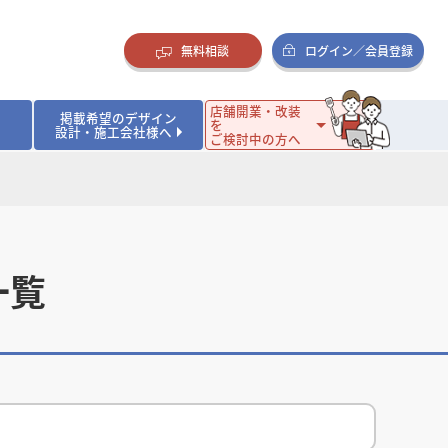
無料相談
ログイン／会員登録
店舗開業・改装
掲載希望のデザイン
を
設計・施工会社様へ
ご検討中の方へ
ダイニング・バー
ダイニング・バー
イタリアン・フレンチ
イタリアン・フレンチ
まとめ
店舗開業･改装を考えるオーナー様に役立つコラム
・ケーキ
・ケーキ
ラーメン・そば・うどん
ラーメン・そば・うどん
寿司・日本料理
寿司・日本料理
店舗デザインのプロに聞いてみた！
・韓国料理
・韓国料理
クラブ・スナック
クラブ・スナック
その他飲食店
その他飲食店
一覧
インテリア・雑貨
インテリア・雑貨
スーパーマーケット・食品店・コンビニ
スーパーマーケット・食品店・コンビニ
生活・日用品・ホームセンター
生活・日用品・ホームセンター
ペット
ペット
その他小売店
その他小売店
保育園・幼稚園
保育園・幼稚園
オフィス
オフィス
イベントブース・ショールーム
イベントブース・ショールーム
ワーキングスペース
ワーキングスペース
その他公共・商業施設
その他公共・商業施設
リニック
リニック
薬局
薬局
老人ホーム・介護施設
老人ホーム・介護施設
フィットネスクラブ
フィットネスクラブ
その他福祉施設
その他福祉施設