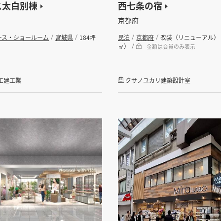
ス太白別棟
西七条の宿
京都府
ース・ショールーム
宮城県
184坪
民泊
京都府
改装（リニューアル）
㎡）
金額は会員のみ表示
工建工業
クサノユカリ建築設計室