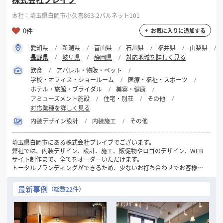
本社：埼玉県白岡市小久喜863-2パルネット101
0件
お気に入りに追加する
愛知県
新潟県
富山県
石川県
福井県
山梨県
長野県
岐阜県
静岡県
対応地域を詳しく見る
飲食
アパレル・物販・ペット
学校・オフィス・ショールーム
医療・福祉・スポーツ
ホテル・旅館・ブライダル
美容・健康
アミューズメント施設
住宅・別荘
その他
対応業種を詳しく見る
内装デザイン設計
内装施工
その他
埼玉県白岡市にある株式会社プレイブでございます。
弊社では、内装デザイン、設計、施工、販促物やロゴのデザイン、WEB
サイト制作まで、全てをオーダーいただけます。
トータルブランディングができるため、少ないお打ち合わせでお客様の
右腕として円滑に進めることができます。
私たちが携わった全ての人のBEST PLACEを作るお手伝いができたらと
最新事例
（総数22件）
思います。