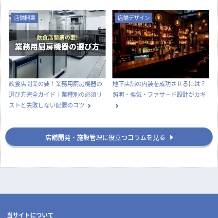
店舗開業
店舗デザイン
飲食店開業の要！業務用厨房機器の
地下店舗の内装を成功させるには？
選び方完全ガイド｜業種別の必須リ
照明・換気・ファサード設計がカギ
ストと失敗しない配置のコツ
店舗開発・施設管理に役立つコラムを見る
当サイトについて