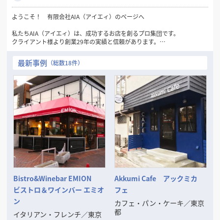
ようこそ！ 有限会社AIA（アイエィ）のページへ
私たちAIA（アイエィ）は、成功するお店を創るプロ集団です。
クライアント様より創業29年の実績と信頼があります。
最初の御相談と御見積りは無料です。
最新事例
（総数18件）
■仕事のおおよその流れは、
お客様からの御相談➡物件探しのお手伝い➡レイアウト・3DCGパースな
どの御提案
➡御見積書の御提案➡成約➡工事施工➡完成引渡し➡開店準備➡オープン
➡アフターフォロー
■その他に次のようなご相談にも応じます、
◦ファイナンスの御相談
◦リースの御相談
◦物件取得の御相談（サブリースや大家さんなどへの対応）
◦その他お店に関するすべての御相談
ご一緒に良いお店を考え、楽しく創りましょう。
Bistro&Winebar EMION
Akkumi Cafe アックミカ
そして成功させましょう。
ビストロ＆ワインバー エミオ
フェ
ン
カフェ・パン・ケーキ
／
東京
都
イタリアン・フレンチ
／
東京