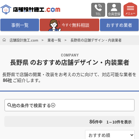
TEL
会員登録
メニュー
事例一覧
無料相談
おすすめ業者
今すぐ
無料相談
ログイン／会員登録
店舗設計施工.com
業者一覧
長野県の店舗デザイン・内装業者
COMPANY
デザイン設計・施工
業者を探す
長野県 のおすすめ店舗デザイン・内装業者
長野県で店舗の開業・改装をお考えの方に向けて、対応可能な業者を
店舗・商業施設の
施工事例を探す
86社
ご紹介します。
マッチング案件一覧
他の条件で検索する
店舗設計施工.comとは
86
件中
1～10
件を表示
検索条件をクリア
内装の費用相場
シミュレーター