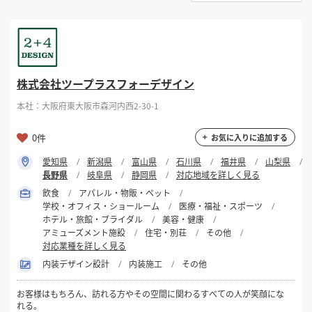
選択する
対応可能地域
掲載希望のデザイン
設計・施工会社様へ
長野県
店舗開業・改装を
ご検討中の方へ
選択する
対応可能業種
株式会社ツープラスフォーデザイン
本社：大阪府東大阪市森河内西2-30-1
選択する
設計・施工範囲
0件
お気に入りに追加する
愛知県
新潟県
富山県
石川県
福井県
山梨県
フリーワード
長野県
岐阜県
静岡県
対応地域を詳しく見る
飲食
アパレル・物販・ペット
学校・オフィス・ショールーム
医療・福祉・スポーツ
ホテル・旅館・ブライダル
美容・健康
アミューズメント施設
住宅・別荘
その他
対応業種を詳しく見る
検索する
内装デザイン設計
内装施工
その他
お客様はもちろん、訪れる方やその空間に関わるすべての人が笑顔にな
れる。