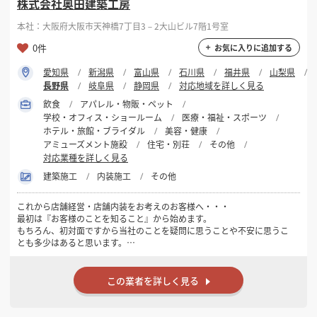
株式会社奥田建築工房
本社：大阪府大阪市天神橋7丁目3－2大山ビル7階1号室
0件
お気に入りに追加する
愛知県
新潟県
富山県
石川県
福井県
山梨県
長野県
岐阜県
静岡県
対応地域を詳しく見る
飲食
アパレル・物販・ペット
学校・オフィス・ショールーム
医療・福祉・スポーツ
ホテル・旅館・ブライダル
美容・健康
アミューズメント施設
住宅・別荘
その他
対応業種を詳しく見る
建築施工
内装施工
その他
これから店舗経営・店舗内装をお考えのお客様へ・・・
最初は『お客様のことを知ること』から始めます。
もちろん、初対面ですから当社のことを疑問に思うことや不安に思うこ
とも多少はあると思います。
しかし、当社の『こだわり』は、お客様との『ご縁』を大切にすること
です。
店舗を作るだけの業者ではなく、開業してからも深く長くお付き合いさ
この業者を詳しく見る
せていただく為に、
少しずつで結構ですので、お客様のことを教えていただけますか！！