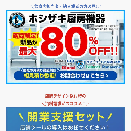
内装費用は物件の状態や業態によって大きく変わるため、当社では坪単
＼
飲食店担当者・納入業者の方必見!／
価などの一律の金額をお出ししていません。物件資料や平面図をお送り
いただきご相談ください。ご相談・現地調査・概算お見積りはすべて無
料です。
■ 代表からのメッセージ
店舗を出すというのは、オーナー様にとって人生を賭けた勝負だと思っ
ています。私たちはその勝負に、隣で一緒に立ちたい。工事を請け負う
会社ではなく、開業のパートナーでありたい。ただそれだけです。
「まだ物件も決まっていない」「予算が合うか分からない」——そうい
う段階のご相談こそ、いちばんお役に立てます。一緒に、いいお店をつ
くりましょう。
株式会社エムトラスト 代表取締役 高橋 勘太
■ YouTube・SNSのご案内
代表がYouTube「内装工事ちゃんねる」で、内装業界のブラックボック
スをなくすことをテーマに発信しています。飲食店開業の流れをまとめ
た完全解説動画のほか、費用の内訳、業者の選び方、実際にあった失敗
店舗デザイン検討時の
事例なども公開しています。ご相談の前に、どんな人間が担当するのか
もぜひご覧ください。
＼
資料請求がおススメ！／
千葉県/店舗内装/ローコスト/ワンストップ・物件探しサポート/エムト
ラスト/商叶空間建築labo/デザイン/デザイナーズ/設計事務所/内装施工/
低予算/低価格/高品質/店舗開業/店舗探し/人気/おしゃれ