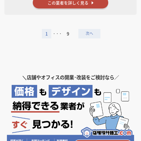
をお勧めすることはありませんので、どうぞお気軽にお声がけくださ
この業者を詳しく見る
い。
※物件が決まる前からご相談ください※
契約したあとでこの物件では厨房が入らない、電気容量が足りないと分
かるのが、開業準備で最も大きな損失です。当社は物件の内覧同行から
1
9
対応し、電気容量・給排水・ガス・排気といったインフラを契約前に確
・・・
認します。判断材料を揃えたうえで、物件を選んでいただけます。
【対応エリア】
全国対応
【得意業種】
飲食店（居酒屋・カフェ・バー・焼肉ほか）／美容室・サロン／クリ
ニック・医院／オフィス・事務所／物販店
＼
店舗やオフィスの開業･改装をご検討なら／
【対応業務】
物件探し・内覧同行／現地調査／デザイン設計／実施設計／内装施工／
設備工事（電気・給排水・空調換気）／什器・造作／看板・サイン／各
種申請サポート／店舗の新築
【物件種別】
居抜き・スケルトンいずれも対応。施工のみのご依頼もご相談いただけ
ます。
【関連事業】