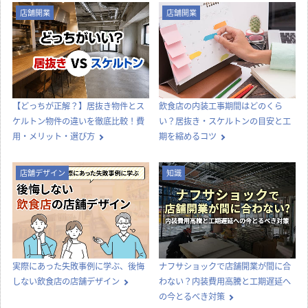
店舗開業
店舗開業
【どっちが正解？】居抜き物件とス
飲食店の内装工事期間はどのくら
ケルトン物件の違いを徹底比較！費
い？居抜き・スケルトンの目安と工
用・メリット・選び方
期を縮めるコツ
店舗デザイン
知識
実際にあった失敗事例に学ぶ、後悔
ナフサショックで店舗開業が間に合
しない飲食店の店舗デザイン
わない？内装費用高騰と工期遅延へ
の今とるべき対策