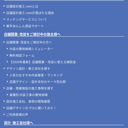
店舗設計施工.comとは
店舗設計施工.comが選ばれる理由
マッチングサービスについて
案件あんしん保証サポート
店舗開業･改装をご検討中の施主様へ
店舗開業･改装をご検討中の方へ
内装の費用相場シミュレーター
無料相談フォーム
【2026年最新】店舗開業・改装に使える補助金
デザイン設計・施工会社を探す
人気のおすすめ内装業者・ランキング
店舗デザイン・設計会社のテーマ別比較
店舗・商業施設の施工事例を探す
業種別 内装工事の費用相場
設計施工会社、事例の閲覧履歴
店舗デザインのプロに聞いてみた！
ご利用者様の声
設計･施工会社様へ