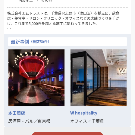
内装施工
その他
株式会社エムトラストは、千葉県習志野市（津田沼）を拠点に、飲食
店・美容室・サロン・クリニック・オフィスなどの店舗づくりを手が
け、これまで5,000件を超える施工に関わってきました。
私たちが大切にしているのは、「工事業者」ではなく「開業のパート
ナー」であることです。物件探しの段階からご相談を受け、現地調査、
最新事例
（総数50件）
お見積り、デザイン提案、着工、お引き渡し、そして開業後まで、担当
が最後まで並走します。設計と施工が別会社に分かれていないため、要
望が伝わらない、工程ごとに担当が変わって説明をやり直す、といった
ことがありません。
代表の高橋は16歳で大工の道に入り、現場に立ち続けてきました。この
坪数で席数はいくつ取れるか、、この物件で排気は通せるか、どこにい
くら費用が跳ねるかを、打ち合わせの場でお答えできます。持ち帰って
一週間お待たせする、ということがありません。
内装業界には、返信が来ない、専門用語ばかりで話が見えない、見積り
が「一式」で中身が分からない、といった不透明さがまだ残っていま
す。それを自分たちからなくしていきたいと考え、YouTube「内装工事
ちゃんねる」でも、費用の内訳や業者の選び方を包み隠さず発信してい
本田商店
W hospitality
ます。
居酒屋・バル
／
東京都
オフィス
／
千葉県
まだ物件が決まっていない、予算が合うか分からない——そうした段階
のご相談が、実は最も多くいただくご依頼のきっかけです。無理に契約