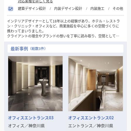
対応業種を詳しく見る
建築デザイン設計
内装デザイン設計
内装施工
その他
インテリアデザイナーとして18年以上の経験があり、ホテル・レストラ
ン・クリニック・オフィスなど、商業施設を中心に多くの空間づくりに
携わってまいりました。
クライアントの理念やブランドの想いを丁寧に読み取り、空間として表
現することを得意としています。ご予算に応じた最適なご提案を行いな
がらも、他にはないアイデアとデザインの力で、価値ある空間の実現を
最新事例
（総数3件）
目指してきました。
また、企画から竣工まで一貫して一人の担当者が対応する体制を大切に
しており、意図のぶれない進行や安心感にもご好評をいただいていま
す。
デザインの力で空間の魅力や機能を高めたいとお考えの方と、ご一緒で
きる機会を心より楽しみにしております。
オフィスエントランス03
オフィスエントランス02
オフィス
／
神奈川県
エントランス
／
神奈川県