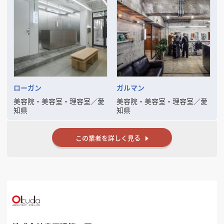
いなどなど、
お客様と一緒にそれぞれのアイデアをユニークにしお店を作っていきま
す◎
ヒアリングでは、ご要望、イメージ、ご予算など、オーナー様の考えて
いらっしゃる空間の構想を全て私たちにぶつけてください！ここで私た
ちは、条件面の整理を行います◎
参考資料・イメージ写真などありましたら、それに合わせてデザイン提
案させていただきます。
ローガン
ガルマン
開店計画の初期段階でのご依頼につきましては、物件選びからお手伝い
美容院・美容室・理容室
／
愛
美容院・美容室・理容室
／
愛
いたします。オーナー様のご予算、店舗の業態、希望立地などに合わせ
知県
知県
て最適な物件をお探しいたしますので、お気軽にご相談ください。物件
が決まっている場合は、スタッフが同行させていただき物件の確認を行
います◎
この業者を詳しく見る
過去の実績と経験を活かし、共にお店を作りあげていければと思いま
す。