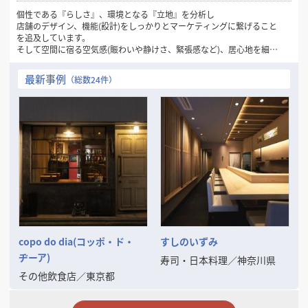
個性である『らしさ』、環境となる『立地』を分析し
店舗のデザイン、機能(設計)をしっかりとマーケティングに繋げること
を追及しています。
そして空間に宿る空気感(賑わいや静けさ、緊張感など)、居心地を細や
かなデザイン・設計で表現することがとても大事だと考えています。
最新事例
（総数24件）
限られた予算内で魅力のある空間、お店を作るのが使命と考えていま
す。
まずはお気兼ねなくご相談ください。
copo do dia(コッポ・ド・
すしのいずみ
ヂーア)
寿司・日本料理
／
神奈川県
その他飲食店
／
東京都