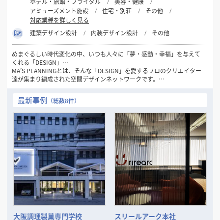
ホテル・旅館・ブライダル
美容・健康
アミューズメント施設
住宅・別荘
その他
対応業種を詳しく見る
建築デザイン設計
内装デザイン設計
その他
めまぐるしい時代変化の中、いつも人々に「夢・感動・幸福」を与えて
くれる「DESIGN」…
MA’S PLANNINGとは、そんな「DESIGN」を愛するプロのクリエイター
達が集まり編成された空間デザインネットワークです。
1981年の創設以来32年間にわたり一貫して“人々にデザインを通して幸
最新事例
（総数8件）
せを感じてもらいたい…”
というシンプルなコンセプトを念頭に「愛のあるDESIGN」を数多くの
お客様に提供してまいりました。
現代のトレンド・ニーズの変化は一層加速し本質の見極めが困難となる
中、この思いを忘れず、変化を的確に捉えながらもけっして流されるこ
とのない
「普遍的DESIGNの可能性」をさらに追求してまいります。
そして、数々の商空間、住空間プランニングで培った確かな経験と実績
を裏付けに
お客様の良きビジネスパートナーとして「最良の空間づくり」をお手伝
いいたします。
大阪調理製菓専門学校
スリールアーク本社