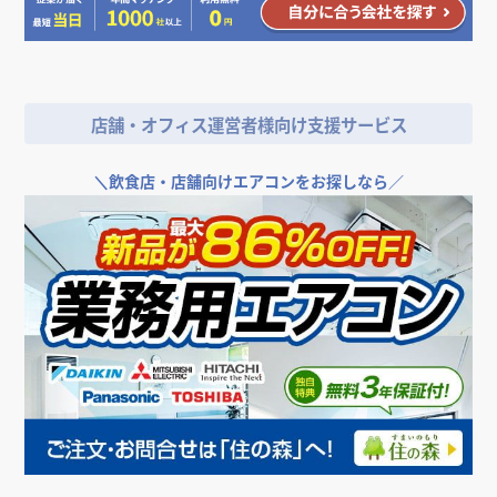
注文住宅、アパート・収益建築、ガーデンエクステリア。外構やファ
サードまで含めた計画にも対応できます。
■ ご相談からお引き渡しまでの流れ
1. 無料相談
店舗・オフィス運営者様向け支援サービス
お電話・フォーム・オンラインで承ります。最短即日で対応します。
2. 現地調査・物件確認
＼
飲食店・店舗向けエアコンをお探しなら／
ご契約前の物件でも、内覧に同行します。インフラと法規面を確認しま
す。
3. プラン・お見積りのご提示
内訳を明示したお見積りとあわせて、デザインプランをご提案します。
4. 実施設計
仕様を一つずつ確認しながら、図面を確定させます。
5. 着工・施工管理
工程の進捗はご報告しながら進めます。現場でのご相談にも随時対応し
ます。
6. お引き渡し・開業後のフォロー
開店後の不具合対応から、増床・改装のご相談まで継続して承ります。
■ 費用について