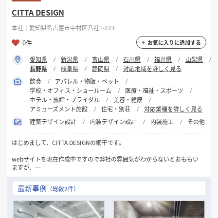
CITTA DESIGN
本社：愛知県名古屋市中村区八社1-223
0件
お気に入りに追加する
愛知県
新潟県
富山県
石川県
福井県
山梨県
長野県
岐阜県
静岡県
対応地域を詳しく見る
飲食
アパレル・物販・ペット
学校・オフィス・ショールーム
医療・福祉・スポーツ
ホテル・旅館・ブライダル
美容・健康
アミューズメント施設
住宅・別荘
対応業種を詳しく見る
建築デザイン設計
内装デザイン設計
内装施工
その他
はじめまして、CITTA DESIGNの網干です。
webサイトを現在作成中ですので弊社の雰囲気がわからないとおももい
ますが、
弊社は関西・中部・関東を中心にデザイン設計・施工を中心にやらせて
いただいております。
最新事例
（総数2件）
CITTA DESIGNは、お店づくりに関してあらゆる段階のお仕事でもご相談
を承っております!
物件を一緒に選んでほしい、店名・キャッチコピーを一緒に考えてほし