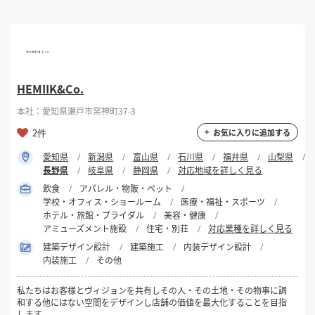
HEMIIK&Co.
本社：愛知県瀬戸市窯神町37-3
2件
お気に入りに追加する
愛知県
新潟県
富山県
石川県
福井県
山梨県
長野県
岐阜県
静岡県
対応地域を詳しく見る
飲食
アパレル・物販・ペット
学校・オフィス・ショールーム
医療・福祉・スポーツ
ホテル・旅館・ブライダル
美容・健康
アミューズメント施設
住宅・別荘
対応業種を詳しく見る
建築デザイン設計
建築施工
内装デザイン設計
内装施工
その他
​私たちはお客様とヴィジョンを共有しその人・その土地・その物事に調
和する他にはない空間をデザインし店舗の価値を最大化することを目指
します。