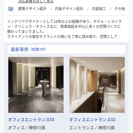
対応業種を詳しく見る
建築デザイン設計
内装デザイン設計
内装施工
その他
インテリアデザイナーとして18年以上の経験があり、ホテル・レストラ
ン・クリニック・オフィスなど、商業施設を中心に多くの空間づくりに
携わってまいりました。
クライアントの理念やブランドの想いを丁寧に読み取り、空間として表
現することを得意としています。ご予算に応じた最適なご提案を行いな
がらも、他にはないアイデアとデザインの力で、価値ある空間の実現を
最新事例
（総数3件）
目指してきました。
また、企画から竣工まで一貫して一人の担当者が対応する体制を大切に
しており、意図のぶれない進行や安心感にもご好評をいただいていま
す。
デザインの力で空間の魅力や機能を高めたいとお考えの方と、ご一緒で
きる機会を心より楽しみにしております。
オフィスエントランス03
オフィスエントランス02
オフィス
／
神奈川県
エントランス
／
神奈川県