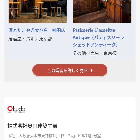
酒とたこやき大ひら 神田店
Pátisserie L’asseitte
Antique（パティスリーラ
居酒屋・バル
／
東京都
シェットアンティーク）
その他小売店
／
東京都
この業者を詳しく見る
株式会社奥田建築工房
本社：大阪府大阪市天神橋7丁目3－2大山ビル7階1号室