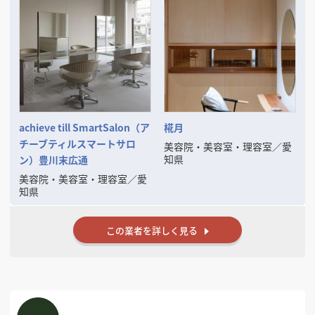
achieve till SmartSalon（ア
椛月
チーブティルスマートサロ
美容院・美容室・理容室
／
愛
知県
ン）豊川末広通
美容院・美容室・理容室
／
愛
知県
この業者を詳しく見る