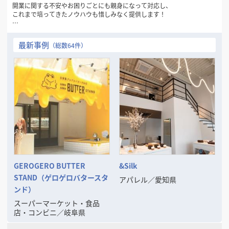
開業に関する不安やお困りごとにも親身になって対応し、
これまで培ってきたノウハウも惜しみなく提供します！
━━━━━━━━━━━━━━━━━━━━━
お店だってモテたい！
最新事例
（総数64件）
━━━━━━━━━━━━━━━━━━━━━
私たちは「ブランド＝モテること」と定義づけ、モテるお店のはじめの
一歩をお手伝いするため
1.できるだけわかりやすく
2.できるだけ予算をかけず
3.隠れたお店のチャームポイントを探し出し
小さなお店だってブランドとなる「モテるお店」づくりを支援します。
━━━━━━━━━━━━━━━━━━━━━
(株)ブランディングだからできるブランディングデザイン
━━━━━━━━━━━━━━━━━━━━━
店舗デザイン・設計施工だけでなく、ネーミング選定やロゴマーク作
成、印刷物、看板、WEBサイト、SNS代行、制服選定、商品パッケージ
デザイン等店舗運営に必要な販売促進ツールまで、トータルでデザイン
GEROGERO BUTTER
&Silk
することによりお客様のブランド力の向上に努めてまいります。
STAND（ゲロゲロバタースタ
アパレル
／
愛知県
これまでのお客様には開業後も、メニュー表改定やPOP製作、SNS運用
などデザイン会社として広く、永くお付き合いいただいております。
ンド）
その一気通貫で行うデザインこそ、ブランディングに貢献できると考え
スーパーマーケット・食品
ております。
店・コンビニ
／
岐阜県