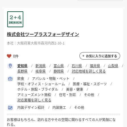
選択する
対応可能地域
掲載希望のデザイン
設計・施工会社様へ
愛知県
店舗開業・改装を
ご検討中の方へ
選択する
対応可能業種
株式会社ツープラスフォーデザイン
本社：大阪府東大阪市森河内西2-30-1
選択する
設計・施工範囲
0件
お気に入りに追加する
愛知県
新潟県
富山県
石川県
福井県
山梨県
フリーワード
長野県
岐阜県
静岡県
対応地域を詳しく見る
飲食
アパレル・物販・ペット
学校・オフィス・ショールーム
医療・福祉・スポーツ
ホテル・旅館・ブライダル
美容・健康
アミューズメント施設
住宅・別荘
その他
対応業種を詳しく見る
検索する
内装デザイン設計
内装施工
その他
お客様はもちろん、訪れる方やその空間に関わるすべての人が笑顔にな
れる。