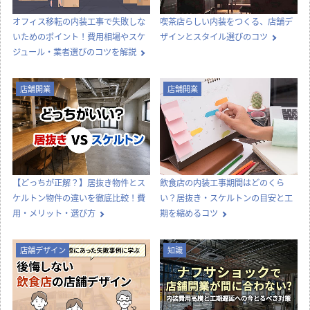
オフィス移転の内装工事で失敗しな
喫茶店らしい内装をつくる、店舗デ
いためのポイント！費用相場やスケ
ザインとスタイル選びのコツ
ジュール・業者選びのコツを解説
店舗開業
店舗開業
【どっちが正解？】居抜き物件とス
飲食店の内装工事期間はどのくら
ケルトン物件の違いを徹底比較！費
い？居抜き・スケルトンの目安と工
用・メリット・選び方
期を縮めるコツ
店舗デザイン
知識