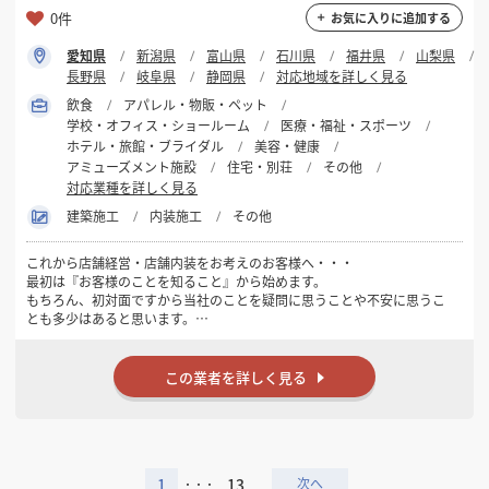
0件
お気に入りに追加する
愛知県
新潟県
富山県
石川県
福井県
山梨県
長野県
岐阜県
静岡県
対応地域を詳しく見る
飲食
アパレル・物販・ペット
学校・オフィス・ショールーム
医療・福祉・スポーツ
ホテル・旅館・ブライダル
美容・健康
アミューズメント施設
住宅・別荘
その他
対応業種を詳しく見る
建築施工
内装施工
その他
これから店舗経営・店舗内装をお考えのお客様へ・・・
最初は『お客様のことを知ること』から始めます。
もちろん、初対面ですから当社のことを疑問に思うことや不安に思うこ
とも多少はあると思います。
しかし、当社の『こだわり』は、お客様との『ご縁』を大切にすること
です。
店舗を作るだけの業者ではなく、開業してからも深く長くお付き合いさ
この業者を詳しく見る
せていただく為に、
少しずつで結構ですので、お客様のことを教えていただけますか！！
1
13
・・・