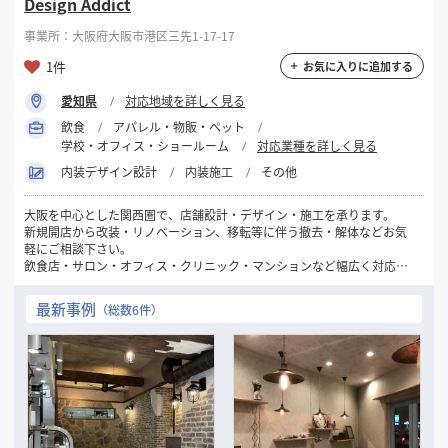
Design Addict
事業所：大阪府大阪市港区三先1-17-17
1件
お気に入りに追加する
愛知県
対応地域を詳しく見る
飲食
アパレル・物販・ペット
学校・オフィス・ショールーム
対応業種を詳しく見る
内装デザイン設計
内装施工
その他
大阪を中心とした関西圏で、店舗設計・デザイン・施工を承ります。
新規開店から改装・リノベーション、移転等に伴う撤去・解体などお気
軽にご相談下さい。
飲食店・サロン・オフィス・クリニック・マンションなど幅広く対応致
します。
最新事例
（総数6件）