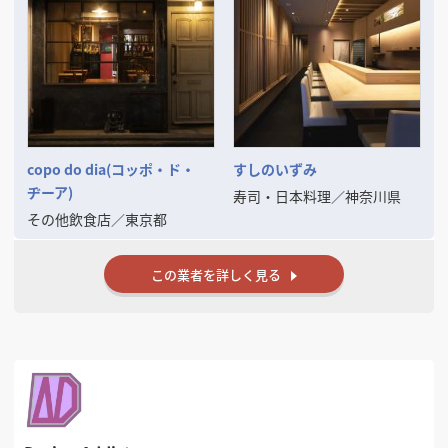
copo do dia(コッポ・ド・
すしのいずみ
ヂーア)
寿司・日本料理
／
神奈川県
その他飲食店
／
東京都
この業者を詳しく見る