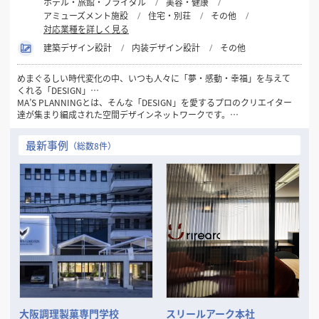
ホテル・旅館・ブライダル
美容・健康
アミューズメント施設
住宅・別荘
その他
対応業種を詳しく見る
建築デザイン設計
内装デザイン設計
その他
めまぐるしい時代変化の中、いつも人々に「夢・感動・幸福」を与えて
くれる「DESIGN」…
MA’S PLANNINGとは、そんな「DESIGN」を愛するプロのクリエイター
達が集まり編成された空間デザインネットワークです。
1981年の創設以来32年間にわたり一貫して“人々にデザインを通して幸
最新事例
（総数8件）
せを感じてもらいたい…”
というシンプルなコンセプトを念頭に「愛のあるDESIGN」を数多くの
お客様に提供してまいりました。
現代のトレンド・ニーズの変化は一層加速し本質の見極めが困難となる
中、この思いを忘れず、変化を的確に捉えながらもけっして流されるこ
とのない
「普遍的DESIGNの可能性」をさらに追求してまいります。
そして、数々の商空間、住空間プランニングで培った確かな経験と実績
を裏付けに
お客様の良きビジネスパートナーとして「最良の空間づくり」をお手伝
いいたします。
大阪調理製菓専門学校
スリールアーク本社