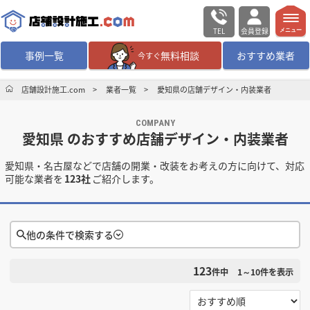
TEL
会員登録
メニュー
事例一覧
無料相談
おすすめ業者
今すぐ
無料相談
ログイン／会員登録
店舗設計施工.com
業者一覧
愛知県の店舗デザイン・内装業者
COMPANY
デザイン設計・施工
業者を探す
愛知県 のおすすめ店舗デザイン・内装業者
愛知県・名古屋などで店舗の開業・改装をお考えの方に向けて、対応
店舗・商業施設の
施工事例を探す
可能な業者を
123社
ご紹介します。
マッチング案件一覧
他の条件で検索する
店舗設計施工.comとは
123
件中
1～10
件を表示
検索条件をクリア
内装の費用相場
シミュレーター