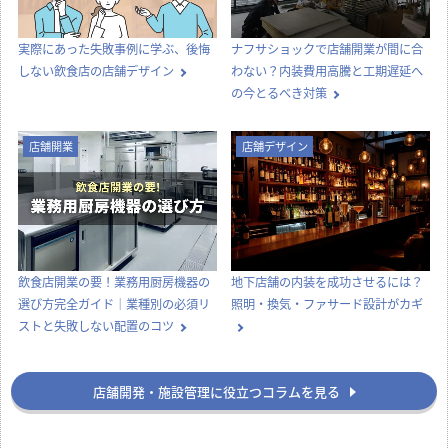
実際にあった失敗事例に学ぶ、後悔
ナフサショックで店舗開業が間に合
しない飲食店の店舗デザイン
わない？内装費用高騰と工期遅延へ
の今とるべき対策
店舗開業
店舗デザイン
飲食店開業の要！業務用厨房機器の
地下店舗の内装を成功させるには？
選び方完全ガイド｜業種別の必須リ
照明・換気・ファサード設計がカギ
ストと失敗しない配置のコツ
店舗開発・施設管理に役立つコラムを見る