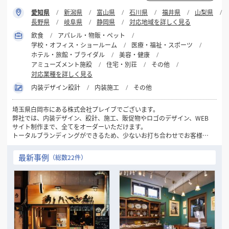
愛知県
新潟県
富山県
石川県
福井県
山梨県
長野県
岐阜県
静岡県
対応地域を詳しく見る
飲食
アパレル・物販・ペット
学校・オフィス・ショールーム
医療・福祉・スポーツ
ホテル・旅館・ブライダル
美容・健康
アミューズメント施設
住宅・別荘
その他
対応業種を詳しく見る
内装デザイン設計
内装施工
その他
埼玉県白岡市にある株式会社プレイブでございます。
弊社では、内装デザイン、設計、施工、販促物やロゴのデザイン、WEB
サイト制作まで、全てをオーダーいただけます。
トータルブランディングができるため、少ないお打ち合わせでお客様の
右腕として円滑に進めることができます。
私たちが携わった全ての人のBEST PLACEを作るお手伝いができたらと
最新事例
（総数22件）
思います。