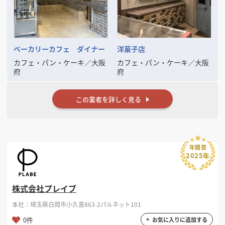
ベーカリーカフェ ダイナー
洋菓子店
カフェ・パン・ケーキ
／
大阪
カフェ・パン・ケーキ
／
大阪
府
府
この業者を詳しく見る
年間賞
2025年
株式会社プレイブ
本社：埼玉県白岡市小久喜863-2パルネット101
0件
お気に入りに追加する