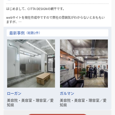
はじめまして、CITTA DESIGNの網干です。
webサイトを現在作成中ですので弊社の雰囲気がわからないとおももい
ますが、
弊社は関西・中部・関東を中心にデザイン設計・施工を中心にやらせて
いただいております。
最新事例
（総数2件）
CITTA DESIGNは、お店づくりに関してあらゆる段階のお仕事でもご相談
を承っております!
物件を一緒に選んでほしい、店名・キャッチコピーを一緒に考えてほし
いなどなど、
お客様と一緒にそれぞれのアイデアをユニークにしお店を作っていきま
す◎
ヒアリングでは、ご要望、イメージ、ご予算など、オーナー様の考えて
いらっしゃる空間の構想を全て私たちにぶつけてください！ここで私た
ちは、条件面の整理を行います◎
参考資料・イメージ写真などありましたら、それに合わせてデザイン提
案させていただきます。
ローガン
ガルマン
開店計画の初期段階でのご依頼につきましては、物件選びからお手伝い
美容院・美容室・理容室
／
愛
美容院・美容室・理容室
／
愛
いたします。オーナー様のご予算、店舗の業態、希望立地などに合わせ
知県
知県
て最適な物件をお探しいたしますので、お気軽にご相談ください。物件
が決まっている場合は、スタッフが同行させていただき物件の確認を行
います◎