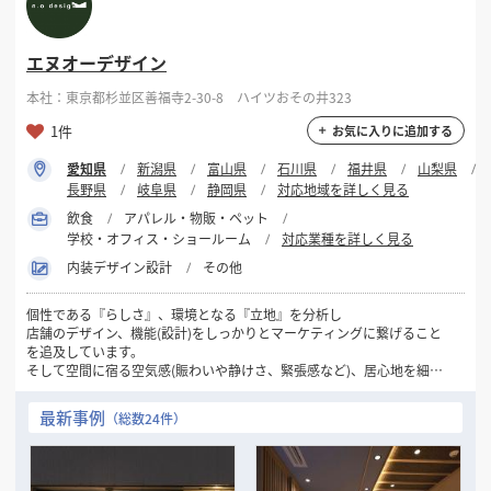
エヌオーデザイン
本社：東京都杉並区善福寺2-30-8 ハイツおその井323
1件
お気に入りに追加する
愛知県
新潟県
富山県
石川県
福井県
山梨県
長野県
岐阜県
静岡県
対応地域を詳しく見る
飲食
アパレル・物販・ペット
学校・オフィス・ショールーム
対応業種を詳しく見る
内装デザイン設計
その他
個性である『らしさ』、環境となる『立地』を分析し
店舗のデザイン、機能(設計)をしっかりとマーケティングに繋げること
を追及しています。
そして空間に宿る空気感(賑わいや静けさ、緊張感など)、居心地を細や
かなデザイン・設計で表現することがとても大事だと考えています。
最新事例
（総数24件）
限られた予算内で魅力のある空間、お店を作るのが使命と考えていま
す。
まずはお気兼ねなくご相談ください。