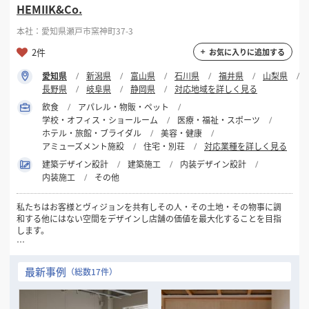
HEMIIK&Co.
本社：愛知県瀬戸市窯神町37-3
2件
お気に入りに追加する
愛知県
新潟県
富山県
石川県
福井県
山梨県
長野県
岐阜県
静岡県
対応地域を詳しく見る
飲食
アパレル・物販・ペット
学校・オフィス・ショールーム
医療・福祉・スポーツ
ホテル・旅館・ブライダル
美容・健康
アミューズメント施設
住宅・別荘
対応業種を詳しく見る
建築デザイン設計
建築施工
内装デザイン設計
内装施工
その他
​私たちはお客様とヴィジョンを共有しその人・その土地・その物事に調
和する他にはない空間をデザインし店舗の価値を最大化することを目指
します。
お気軽にお問い合わせください。
最新事例
（総数17件）