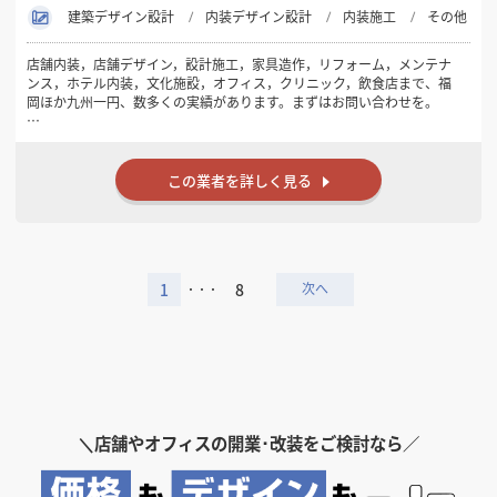
建築デザイン設計
内装デザイン設計
内装施工
その他
店舗内装，店舗デザイン，設計施工，家具造作，リフォーム，メンテナ
ンス，ホテル内装，文化施設，オフィス，クリニック，飲食店まで、福
岡ほか九州一円、数多くの実績があります。まずはお問い合わせを。
店舗内装工事を主体として、高度な納まりの家具製作や素材の違うもの
の混合造作など、化粧品コーナーやハイブランドの施工を得意としてい
ます。それ以外に、自社での製造能力を生かし、試作品の製作やプラン
この業者を詳しく見る
ニングにも力 を入れています。オリジナル製品やオリジナル家具の開発
と製造も行っております。複雑であったり、特殊な案件でのご依頼をい
ただく機会が多く、伝統技能と革 新技術の融合を目指して活動していま
す。
1
8
・・・
＼
店舗やオフィスの開業･改装をご検討なら／