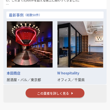
け、これまで5,000件を超える施工に関わってきました。
私たちが大切にしているのは、「工事業者」ではなく「開業のパート
ナー」であることです。物件探しの段階からご相談を受け、現地調査、
最新事例
（総数50件）
お見積り、デザイン提案、着工、お引き渡し、そして開業後まで、担当
が最後まで並走します。設計と施工が別会社に分かれていないため、要
望が伝わらない、工程ごとに担当が変わって説明をやり直す、といった
ことがありません。
代表の高橋は16歳で大工の道に入り、現場に立ち続けてきました。この
坪数で席数はいくつ取れるか、、この物件で排気は通せるか、どこにい
くら費用が跳ねるかを、打ち合わせの場でお答えできます。持ち帰って
一週間お待たせする、ということがありません。
内装業界には、返信が来ない、専門用語ばかりで話が見えない、見積り
が「一式」で中身が分からない、といった不透明さがまだ残っていま
す。それを自分たちからなくしていきたいと考え、YouTube「内装工事
ちゃんねる」でも、費用の内訳や業者の選び方を包み隠さず発信してい
本田商店
W hospitality
ます。
居酒屋・バル
／
東京都
オフィス
／
千葉県
まだ物件が決まっていない、予算が合うか分からない——そうした段階
のご相談が、実は最も多くいただくご依頼のきっかけです。無理に契約
をお勧めすることはありませんので、どうぞお気軽にお声がけくださ
この業者を詳しく見る
い。
※物件が決まる前からご相談ください※
契約したあとでこの物件では厨房が入らない、電気容量が足りないと分