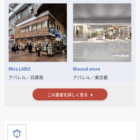
丁寧な説明、スケジュール管理、現場の進捗・安全確認まで、プロジェ
1. 無料相談
クト全体を円滑に進行するマネジメント力を備えております。関係各所
お電話・フォーム・オンラインで承ります。最短即日で対応します。
とのスムーズな連携を図りながら、スケジュールと品質を厳守した店舗
開発を牽引いたします。
2. 現地調査・物件確認
ご契約前の物件でも、内覧に同行します。インフラと法規面を確認しま
す。
3. プラン・お見積りのご提示
内訳を明示したお見積りとあわせて、デザインプランをご提案します。
4. 実施設計
仕様を一つずつ確認しながら、図面を確定させます。
Mira LABO
Wacoal store
5. 着工・施工管理
アパレル
／
兵庫県
アパレル
／
東京都
工程の進捗はご報告しながら進めます。現場でのご相談にも随時対応し
ます。
この業者を詳しく見る
6. お引き渡し・開業後のフォロー
開店後の不具合対応から、増床・改装のご相談まで継続して承ります。
■ 費用について
内装費用は物件の状態や業態によって大きく変わるため、当社では坪単
価などの一律の金額をお出ししていません。物件資料や平面図をお送り
いただきご相談ください。ご相談・現地調査・概算お見積りはすべて無
料です。