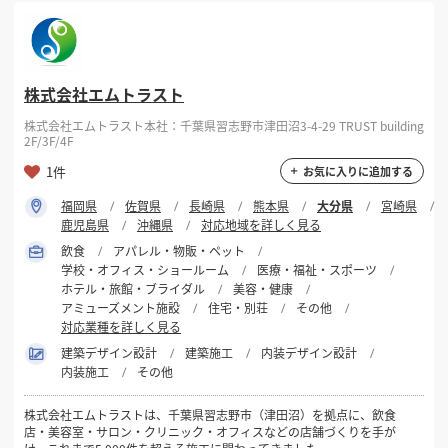
株式会社エムトラスト
株式会社エムトラスト本社：千葉県習志野市津田沼3-4-29 TRUST building
2F/3F/4F
1件
お気に入りに追加する
福岡県
佐賀県
長崎県
熊本県
大分県
宮崎県
鹿児島県
沖縄県
対応地域を詳しく見る
飲食
アパレル・物販・ペット
学校・オフィス・ショールーム
医療・福祉・スポーツ
ホテル・旅館・ブライダル
美容・健康
アミューズメント施設
住宅・別荘
その他
対応業種を詳しく見る
建築デザイン設計
建築施工
内装デザイン設計
内装施工
その他
株式会社エムトラストは、千葉県習志野市（津田沼）を拠点に、飲食
店・美容室・サロン・クリニック・オフィスなどの店舗づくりを手が