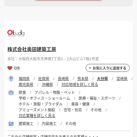
株式会社奥田建築工房
本社：大阪府大阪市天神橋7丁目3－2大山ビル7階1号室
0件
お気に入りに追加する
福岡県
佐賀県
長崎県
熊本県
大分県
宮崎県
鹿児島県
沖縄県
対応地域を詳しく見る
飲食
アパレル・物販・ペット
学校・オフィス・ショールーム
医療・福祉・スポーツ
ホテル・旅館・ブライダル
美容・健康
アミューズメント施設
住宅・別荘
その他
対応業種を詳しく見る
建築施工
内装施工
その他
これから店舗経営・店舗内装をお考えのお客様へ・・・