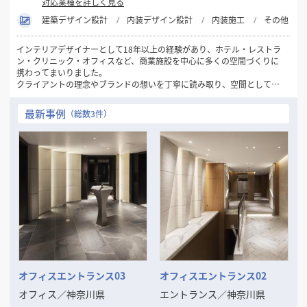
対応業種を詳しく見る
建築デザイン設計
内装デザイン設計
内装施工
その他
インテリアデザイナーとして18年以上の経験があり、ホテル・レストラ
ン・クリニック・オフィスなど、商業施設を中心に多くの空間づくりに
携わってまいりました。
クライアントの理念やブランドの想いを丁寧に読み取り、空間として表
現することを得意としています。ご予算に応じた最適なご提案を行いな
がらも、他にはないアイデアとデザインの力で、価値ある空間の実現を
最新事例
（総数3件）
目指してきました。
また、企画から竣工まで一貫して一人の担当者が対応する体制を大切に
しており、意図のぶれない進行や安心感にもご好評をいただいていま
す。
デザインの力で空間の魅力や機能を高めたいとお考えの方と、ご一緒で
きる機会を心より楽しみにしております。
オフィスエントランス03
オフィスエントランス02
オフィス
／
神奈川県
エントランス
／
神奈川県