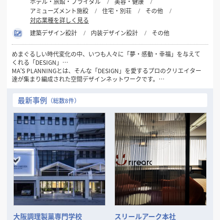
ホテル・旅館・ブライダル
美容・健康
アミューズメント施設
住宅・別荘
その他
対応業種を詳しく見る
建築デザイン設計
内装デザイン設計
その他
めまぐるしい時代変化の中、いつも人々に「夢・感動・幸福」を与えて
くれる「DESIGN」…
MA’S PLANNINGとは、そんな「DESIGN」を愛するプロのクリエイター
達が集まり編成された空間デザインネットワークです。
1981年の創設以来32年間にわたり一貫して“人々にデザインを通して幸
最新事例
（総数8件）
せを感じてもらいたい…”
というシンプルなコンセプトを念頭に「愛のあるDESIGN」を数多くの
お客様に提供してまいりました。
現代のトレンド・ニーズの変化は一層加速し本質の見極めが困難となる
中、この思いを忘れず、変化を的確に捉えながらもけっして流されるこ
とのない
「普遍的DESIGNの可能性」をさらに追求してまいります。
そして、数々の商空間、住空間プランニングで培った確かな経験と実績
を裏付けに
お客様の良きビジネスパートナーとして「最良の空間づくり」をお手伝
いいたします。
大阪調理製菓専門学校
スリールアーク本社