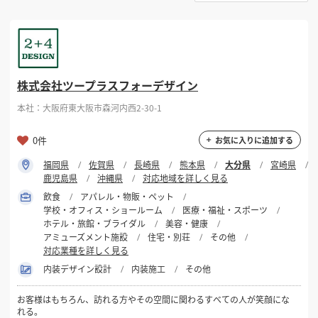
選択する
対応可能地域
掲載希望のデザイン
設計・施工会社様へ
大分県
店舗開業・改装を
ご検討中の方へ
選択する
対応可能業種
株式会社ツープラスフォーデザイン
本社：大阪府東大阪市森河内西2-30-1
選択する
設計・施工範囲
0件
お気に入りに追加する
福岡県
佐賀県
長崎県
熊本県
大分県
宮崎県
フリーワード
鹿児島県
沖縄県
対応地域を詳しく見る
飲食
アパレル・物販・ペット
学校・オフィス・ショールーム
医療・福祉・スポーツ
ホテル・旅館・ブライダル
美容・健康
アミューズメント施設
住宅・別荘
その他
対応業種を詳しく見る
検索する
内装デザイン設計
内装施工
その他
お客様はもちろん、訪れる方やその空間に関わるすべての人が笑顔にな
れる。