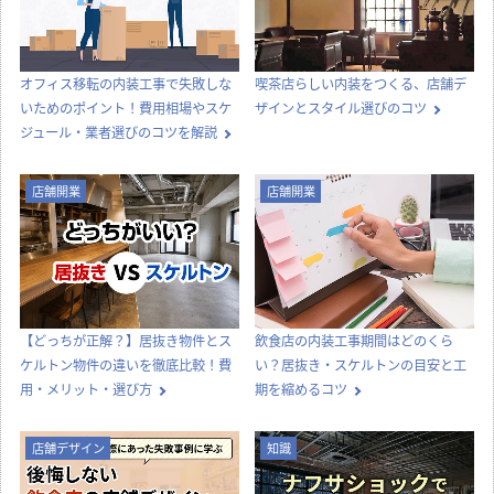
オフィス移転の内装工事で失敗しな
喫茶店らしい内装をつくる、店舗デ
いためのポイント！費用相場やスケ
ザインとスタイル選びのコツ
ジュール・業者選びのコツを解説
店舗開業
店舗開業
【どっちが正解？】居抜き物件とス
飲食店の内装工事期間はどのくら
ケルトン物件の違いを徹底比較！費
い？居抜き・スケルトンの目安と工
用・メリット・選び方
期を縮めるコツ
店舗デザイン
知識