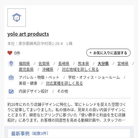
かるのが、開業準備で最も大きな損失です。当社は物件の内覧同行から
対応し、電気容量・給排水・ガス・排気といったインフラを契約前に確
認します。判断材料を揃えたうえで、物件を選んでいただけます。
【対応エリア】
全国対応
yolo art products
【得意業種】
本社：東京都練馬区中村南1-28-4 L棟
飲食店（居酒屋・カフェ・バー・焼肉ほか）／美容室・サロン／クリ
ニック・医院／オフィス・事務所／物販店
0件
お気に入りに追加する
【対応業務】
福岡県
佐賀県
長崎県
熊本県
大分県
宮崎県
物件探し・内覧同行／現地調査／デザイン設計／実施設計／内装施工／
鹿児島県
沖縄県
対応地域を詳しく見る
設備工事（電気・給排水・空調換気）／什器・造作／看板・サイン／各
種申請サポート／店舗の新築
アパレル・物販・ペット
学校・オフィス・ショールーム
美容・健康
対応業種を詳しく見る
【物件種別】
内装デザイン設計
その他
居抜き・スケルトンいずれも対応。施工のみのご依頼もご相談いただけ
ます。
約20年にわたり店舗デザインに特化し、常にトレンドを捉えた空間づく
りに従事してまいりました。私の強みは、見栄えの良い内装デザインに
【関連事業】
とどまらず、綿密なヒアリングに基づいた「使い勝手と利益を生む店舗
注文住宅、アパート・収益建築、ガーデンエクステリア。外構やファ
設計」にあります。お客様の回遊性を高める動線計画や、スタッフの作
サードまで含めた計画にも対応できます。
業効率を上げる什器の寸法など、細部までこだわったモノづくりを実践
してきました。また、プロジェクトリーダーとして各部署の連携を指揮
最新事例
（総数3件）
■ ご相談からお引き渡しまでの流れ
した経験も豊富です。クライアント様との接客から始まり、工事概要の