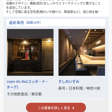
店舗のデザイン、機能(設計)をしっかりとマーケティングに繋げること
を追及しています。
そして空間に宿る空気感(賑わいや静けさ、緊張感など)、居心地を細や
かなデザイン・設計で表現することがとても大事だと考えています。
最新事例
（総数24件）
限られた予算内で魅力のある空間、お店を作るのが使命と考えていま
す。
まずはお気兼ねなくご相談ください。
copo do dia(コッポ・ド・
すしのいずみ
ヂーア)
寿司・日本料理
／
神奈川県
その他飲食店
／
東京都
この業者を詳しく見る