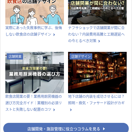
実際にあった失敗事例に学ぶ、後悔
ナフサショックで店舗開業が間に合
しない飲食店の店舗デザイン
わない？内装費用高騰と工期遅延へ
の今とるべき対策
店舗開業
店舗デザイン
飲食店開業の要！業務用厨房機器の
地下店舗の内装を成功させるには？
選び方完全ガイド｜業種別の必須リ
照明・換気・ファサード設計がカギ
ストと失敗しない配置のコツ
店舗開発・施設管理に役立つコラムを見る