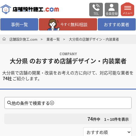
TEL
会員登録
メニュー
事例一覧
無料相談
おすすめ業者
今すぐ
無料相談
ログイン／会員登録
店舗設計施工.com
業者一覧
大分県の店舗デザイン・内装業者
COMPANY
デザイン設計・施工
業者を探す
大分県 のおすすめ店舗デザイン・内装業者
大分県で店舗の開業・改装をお考えの方に向けて、対応可能な業者を
店舗・商業施設の
施工事例を探す
74社
ご紹介します。
マッチング案件一覧
他の条件で検索する
店舗設計施工.comとは
74
件中
1～10
件を表示
検索条件をクリア
内装の費用相場
シミュレーター