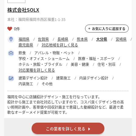
■ 代表からのメッセージ
株式会社SOLX
店舗を出すというのは、オーナー様にとって人生を賭けた勝負だと思っ
ています。私たちはその勝負に、隣で一緒に立ちたい。工事を請け負う
本社：福岡県福岡市西区福重1-1-35
会社ではなく、開業のパートナーでありたい。ただそれだけです。
「まだ物件も決まっていない」「予算が合うか分からない」——そうい
0件
お気に入りに追加する
う段階のご相談こそ、いちばんお役に立てます。一緒に、いいお店をつ
くりましょう。
福岡県
佐賀県
長崎県
熊本県
大分県
宮崎県
鹿児島県
対応地域を詳しく見る
株式会社エムトラスト 代表取締役 高橋 勘太
飲食
アパレル・物販・ペット
■ YouTube・SNSのご案内
学校・オフィス・ショールーム
医療・福祉・スポーツ
代表がYouTube「内装工事ちゃんねる」で、内装業界のブラックボック
ホテル・旅館・ブライダル
美容・健康
住宅・別荘
スをなくすことをテーマに発信しています。飲食店開業の流れをまとめ
対応業種を詳しく見る
た完全解説動画のほか、費用の内訳、業者の選び方、実際にあった失敗
事例なども公開しています。ご相談の前に、どんな人間が担当するのか
建築デザイン設計
建築施工
内装デザイン設計
もぜひご覧ください。
内装施工
その他
千葉県/店舗内装/ローコスト/ワンストップ・物件探しサポート/エムト
福岡を中心に店舗設計デザイン・施工を行なっています。
ラスト/商叶空間建築labo/デザイン/デザイナーズ/設計事務所/内装施工/
設計から施工まで自社対応していますので、コスパ良くデザイン性の高
低予算/低価格/高品質/店舗開業/店舗探し/人気/おしゃれ
い照明計画や、客単価や回収計画まで意識した動線設計など、最適で柔
軟なオーダーメイド提案が可能です。
この業者を詳しく見る