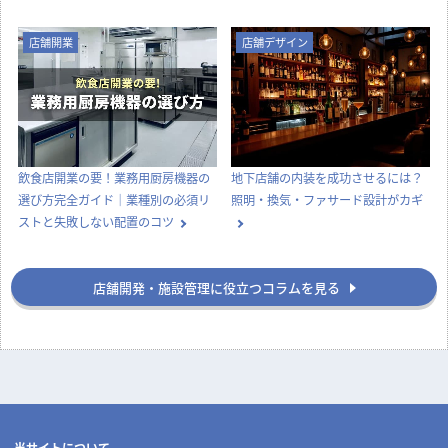
店舗開業
店舗デザイン
飲食店開業の要！業務用厨房機器の
地下店舗の内装を成功させるには？
選び方完全ガイド｜業種別の必須リ
照明・換気・ファサード設計がカギ
ストと失敗しない配置のコツ
店舗開発・施設管理に役立つコラムを見る
当サイトについて