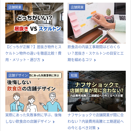
店舗開業
店舗開業
【どっちが正解？】居抜き物件とス
飲食店の内装工事期間はどのくら
ケルトン物件の違いを徹底比較！費
い？居抜き・スケルトンの目安と工
用・メリット・選び方
期を縮めるコツ
店舗デザイン
知識
実際にあった失敗事例に学ぶ、後悔
ナフサショックで店舗開業が間に合
しない飲食店の店舗デザイン
わない？内装費用高騰と工期遅延へ
の今とるべき対策