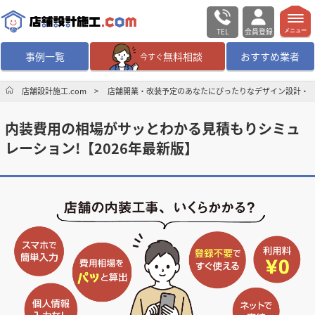
TEL
会員登録
メニュー
事例一覧
無料相談
おすすめ業者
今すぐ
無料相談
ログイン／会員登録
店舗設計施工.com
店舗開業・改装予定のあなたにぴったりなデザイン設計・
内装費用の相場がサッとわかる見積もりシミュ
デザイン設計・施工
業者を探す
レーション!【2026年最新版】
店舗・商業施設の
施工事例を探す
マッチング案件一覧
店舗設計施工.comとは
内装の費用相場
シミュレーター