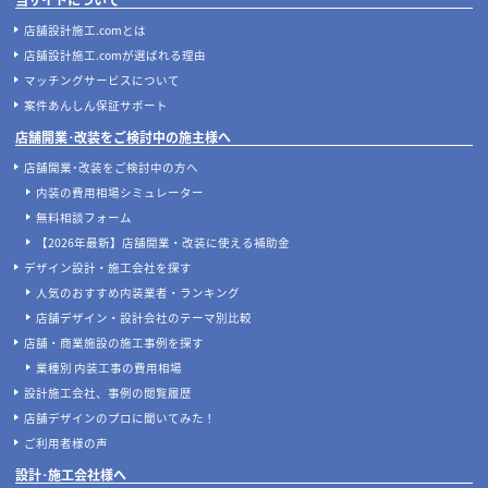
店舗設計施工.comとは
店舗設計施工.comが選ばれる理由
マッチングサービスについて
案件あんしん保証サポート
店舗開業･改装をご検討中の施主様へ
店舗開業･改装をご検討中の方へ
内装の費用相場シミュレーター
無料相談フォーム
【2026年最新】店舗開業・改装に使える補助金
デザイン設計・施工会社を探す
人気のおすすめ内装業者・ランキング
店舗デザイン・設計会社のテーマ別比較
店舗・商業施設の施工事例を探す
業種別 内装工事の費用相場
設計施工会社、事例の閲覧履歴
店舗デザインのプロに聞いてみた！
ご利用者様の声
設計･施工会社様へ