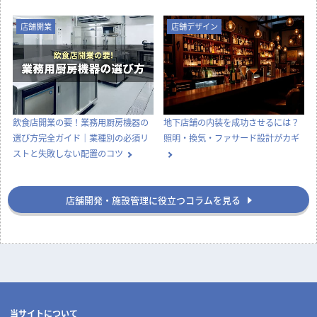
店舗開業
店舗デザイン
飲食店開業の要！業務用厨房機器の
地下店舗の内装を成功させるには？
選び方完全ガイド｜業種別の必須リ
照明・換気・ファサード設計がカギ
ストと失敗しない配置のコツ
店舗開発・施設管理に役立つコラムを見る
当サイトについて