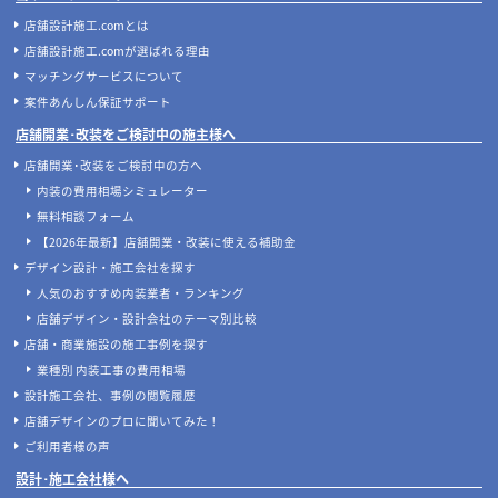
店舗設計施工.comとは
店舗設計施工.comが選ばれる理由
マッチングサービスについて
案件あんしん保証サポート
店舗開業･改装をご検討中の施主様へ
店舗開業･改装をご検討中の方へ
内装の費用相場シミュレーター
無料相談フォーム
【2026年最新】店舗開業・改装に使える補助金
デザイン設計・施工会社を探す
人気のおすすめ内装業者・ランキング
店舗デザイン・設計会社のテーマ別比較
店舗・商業施設の施工事例を探す
業種別 内装工事の費用相場
設計施工会社、事例の閲覧履歴
店舗デザインのプロに聞いてみた！
ご利用者様の声
設計･施工会社様へ