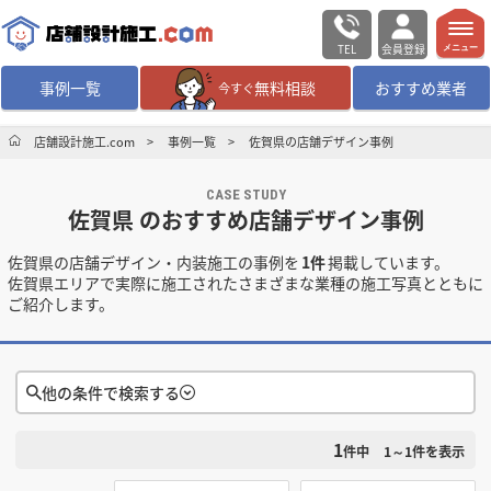
TEL
会員登録
メニュー
事例一覧
無料相談
おすすめ業者
今すぐ
無料相談
ログイン／会員登録
店舗設計施工.com
事例一覧
佐賀県の店舗デザイン事例
CASE STUDY
デザイン設計・施工
業者を探す
佐賀県 のおすすめ店舗デザイン事例
佐賀県の店舗デザイン・内装施工の事例を
1件
掲載しています。
店舗・商業施設の
施工事例を探す
佐賀県エリアで実際に施工されたさまざまな業種の施工写真とともに
ご紹介します。
マッチング案件一覧
店舗設計施工.comとは
他の条件で検索する
1
検索条件をクリア
内装の費用相場
シミュレーター
件中
1～1
件を表示