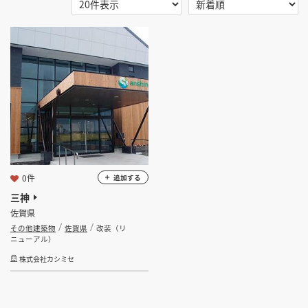
選択する
地域
掲載希望のデザイン
設計・施工会社様へ
佐賀県
店舗開業・改装を
ご検討中の方へ
選択する
業種
選択する
設計・施工範囲
選択する
設計施工会社
0件
追加する
三神
佐賀県
金額
その他建築物
佐賀県
改装（リ
ニューアル）
会員ログインすると検索できます。
株式会社カシミセ
坪数