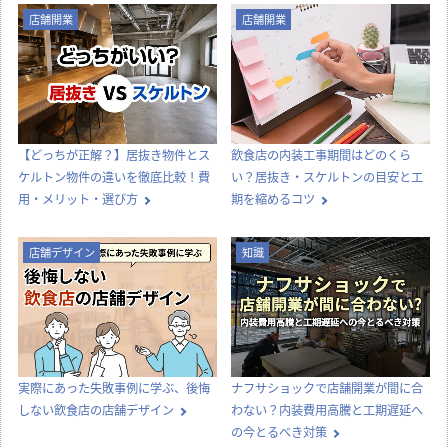
店舗開業
店舗開業
【どっちが正解？】居抜き物件とス
飲食店の内装工事期間はどのくら
ケルトン物件の違いを徹底比較！費
い？居抜き・スケルトンの目安と工
用・メリット・選び方
期を縮めるコツ
店舗デザイン
知識
実際にあった失敗事例に学ぶ、後悔
ナフサショックで店舗開業が間に合
しない飲食店の店舗デザイン
わない？内装費用高騰と工期遅延へ
の今とるべき対策