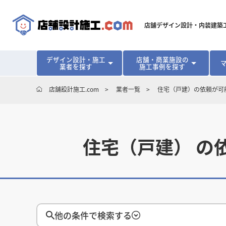
店舗デザイン設計・内装建築
デザイン設計・施工
店舗・商業施設の
業者を探す
施工事例を探す
対応可能地域から探す
地域から探す
開業･改装をご検討中の方へ
店舗設計施工.com
業者一覧
住宅（戸建）の依頼が可
北海道
北海道
青森県
青森県
岩手県
岩手県
宮城
宮城
北海道・東北
北海道・東北
見積り額が安くなる理由
物件契約前に業者を決めるメリット
福島県
福島県
マッチングまでの流れ
よくある質問
店舗オーナーの内装
東京都
東京都
神奈川県
神奈川県
千葉県
千葉県
茨
茨
関東
関東
住宅（戸建） の
埼玉県
埼玉県
愛知県
愛知県
新潟県
新潟県
富山県
富山県
石川
石川
中部
中部
長野県
長野県
岐阜県
岐阜県
静岡県
静岡県
大阪府
大阪府
兵庫県
兵庫県
京都府
京都府
三重
三重
関西
関西
和歌山県
和歌山県
他の条件で検索する
鳥取県
鳥取県
島根県
島根県
岡山県
岡山県
広島
広島
中国
中国