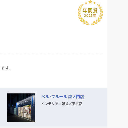
年間賞
2025年
クです。
ベル･フルール 虎ノ門店
らもけっして流されることのない
インテリア・雑貨
／
東京都