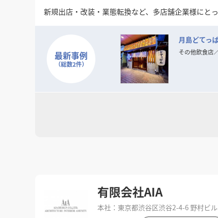
新規出店・改装・業態転換など、多店舗企業様にとっ
VE（バリューエンジニアリング）提案を通じて、コ
月島どてっ
現在、全国エリアでのスポット案件・継続支援体制
出店拡大や施設リブランディングをお考えの企業様の
その他飲食店
最新事例
（総数2件）
まずは御社のご意向・条件をヒアリングさせていた
有限会社AIA
本社：東京都渋谷区渋谷2-4-6 野村ビル