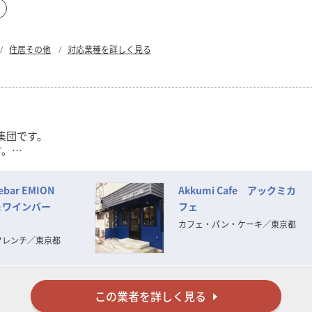
住居その他
対応業種を詳しく見る
集団です。
す。
ebar EMION
Akkumi Cafe アックミカ
ワインバー
フェ
ト・3DCGパースなどの御提案
カフェ・パン・ケーキ
／
東京都
開店準備➡オープン
フレンチ
／
東京都
この業者を詳しく見る