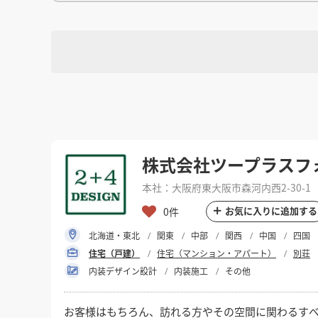
徳島県
徳島県
香川県
香川県
愛媛県
愛媛県
高知
高知
四国
四国
福岡県
福岡県
佐賀県
佐賀県
長崎県
長崎県
熊本
熊本
九州・沖縄
九州・沖縄
鹿児島県
鹿児島県
沖縄県
沖縄県
おすすめの内装業者
海外
その他地域
その他
費用相場を調べる
東京のおすすめ内装業者
神奈川･横浜のおすすめ内装業者
選択
対応可能地域
おすすめ内装業者ランキング
カフェの内装工事の費用相場
居酒屋･バルの内装工事の費用相
選択
業種別 内装工事の費用相場
対応可能業種
株式会社ツープラスフ
本社：大阪府東大阪市森河内西2-30-1
選択
設計・施工範囲
お気に入りに追加する
0件
北海道・東北
関東
中部
関西
中国
四国
住宅（戸建）
住宅（マンション・アパート）
別荘
フリーワード
内装デザイン設計
内装施工
その他
お客様はもちろん、訪れる方やその空間に関わるす