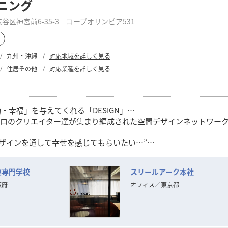
ニング
区神宮前6-35-3 コープオリンピア531
九州・沖縄
対応地域を詳しく見る
住居その他
対応業種を詳しく見る
幸福」を与えてくれる「DESIGN」…
を愛するプロのクリエイター達が集まり編成された空間デザインネットワー
デザインを通して幸せを感じてもらいたい…”
IGN」を数多くのお客様に提供してまいりました。
菓専門学校
スリールアーク本社
見極めが困難となる中、この思いを忘れず、変化を的確に捉えなが
ます。
阪府
オフィス
／
東京都
た確かな経験と実績を裏付けに
間づくり」をお手伝いいたします。