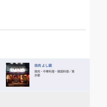
焼肉 よし臓
焼肉・中華料理・韓国料理
／
東
京都