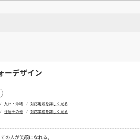
県
県
ホテル・旅
ホテル
旅
ホテル・旅
ホテル
旅
館・ブライダ
館・ブライダ
ル
その他宿泊施設
県
県
大分県
大分県
宮崎県
宮崎県
ル
美容院・美容室
美容院・美容室
美容・健康
美容・健康
エステ・マッサ
エステ・マッサ
パチンコ・スロ
パチンコ・スロ
アミューズメ
アミューズメ
おすすめ内装業者をもっと見る
する
ント施設
マンガ喫茶
ント施設
マンガ喫茶
場
費用相場をもっと見る
住宅（戸建）
住宅・別荘
住宅（戸建）
住宅・別荘
その他建築物
その他
その他建築物
する
住宅（戸建）
その他
ォーデザイン
すべてのデザイン設計施工業者を見る
する
すべてのデザイン設計・施工事例を見る
九州・沖縄
対応地域を詳しく見る
住居その他
対応業種を詳しく見る
べての人が笑顔になれる。