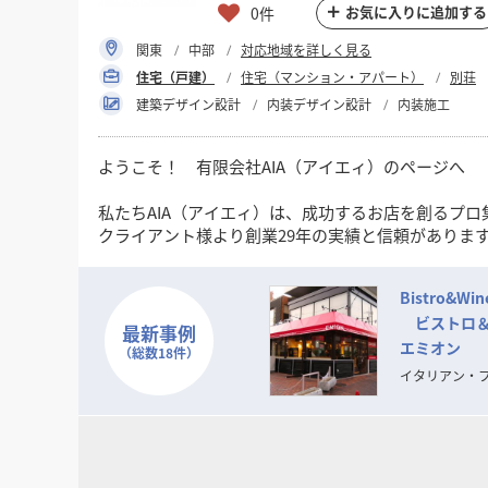
お気に入りに追加する
0件
関東
中部
対応地域を詳しく見る
住宅（戸建）
住宅（マンション・アパート）
別荘
建築デザイン設計
内装デザイン設計
内装施工
ようこそ！ 有限会社AIA（アイエィ）のページへ
私たちAIA（アイエィ）は、成功するお店を創るプロ
クライアント様より創業29年の実績と信頼がありま
最初の御相談と御見積りは無料です。
Bistro&Win
ビストロ＆
■仕事のおおよその流れは、
最新事例
エミオン
お客様からの御相談➡物件探しのお手伝い➡レイアウ
（総数18件）
➡御見積書の御提案➡成約➡工事施工➡完成引渡し➡
イタリアン・
➡アフターフォロー
■その他に次のようなご相談にも応じます、
◦ファイナンスの御相談
◦リースの御相談