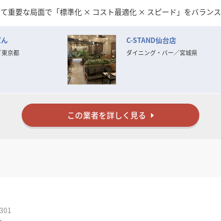
て重要な局面で「標準化 × コスト最適化 × スピード」をバラン
ストを抑えながらもブランドの世界観を保った施工を実現。夜間・
ぱん
C-STAND仙台店
の構築も進めており、信頼関係を重視したパートナーシップ型の対
右腕として、**「現場を理解した提案ができる内装会社」**とし
／
東京都
ダイニング・バー
／
宮城県
だけましたら幸いです。
この業者を詳しく見る
301