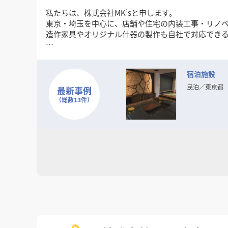
私たちは、株式会社MK’sと申します。
東京・埼玉を中心に、店舗や住宅の内装工事・リノ
造作家具やオリジナル什器の製作も自社で対応でき
【強み】
・店舗・住宅のリフォームや新規開業に伴う内装工
宿泊施設
・オーダーメイド家具（カウンター・棚・テーブル
・スピード対応＆アフターフォローの徹底
民泊
／
東京都
最新事例
・小規模案件から大規模改装まで柔軟に対応
（総数13件）
お客様のイメージを丁寧にヒアリングし、形にする