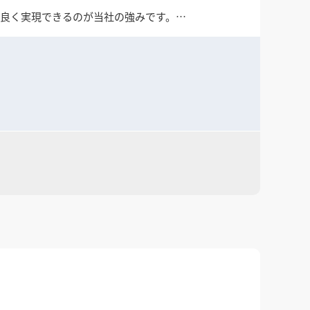
ス良く実現できるのが当社の強みです。
短納期・遠方対応も可能です。
応を行っております。
てぜひご検討ください。