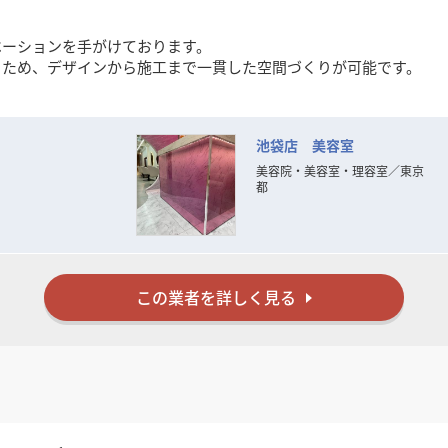
ベーションを手がけております。
るため、デザインから施工まで一貫した空間づくりが可能です。
事を多数施工
池袋店 美容室
等）の製作対応
美容院・美容室・理容室
／
東京
都
ことを大切にしています。
この業者を詳しく見る