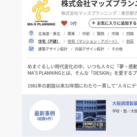
株式会社マッズプラン
株式会社マッズプランニング：東京都渋谷
お気に入りに追加する
0件
北海道・東北
関東
中部
関西
中国
四国
住宅（戸建）
住宅（マンション・アパート）
別荘
建築デザイン設計
内装デザイン設計
その他
めまぐるしい時代変化の中、いつも人々に「夢・感動・
MA’S PLANNINGとは、そんな「DESIGN」
1981年の創設以来32年間にわたり一貫して“人々に
というシンプルなコンセプトを念頭に「愛のあるDES
大阪調理製
現代のトレンド・ニーズの変化は一層加速し本質の
「普遍的DESIGNの可能性」をさらに追求してまいり
学校・塾
／
大
最新事例
（総数8件）
そして、数々の商空間、住空間プランニングで培っ
お客様の良きビジネスパートナーとして「最良の空