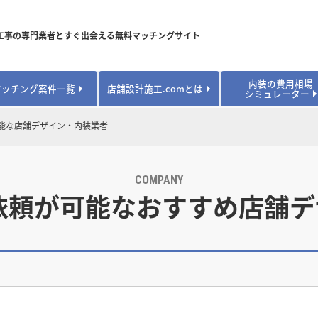
工事の専門業者とすぐ出会える無料マッチングサイト
内装の費用相場
マッチング案件一覧
店舗設計施工.comとは
シミュレーター
対応可能業種から探す
業種から探す
お役立ちコンテンツ
能な店舗デザイン・内装業者
居酒屋・バル
居酒屋・バル
県
県
秋田県
秋田県
山形県
山形県
安心のサポート体制
開業・改装に使える補助金・助成金
カフェ・パン
カフェ・パン
飲食
飲食
内装工事費用シミュレーション
業者探し体験談
COMPANY
焼肉・中華料理
焼肉・中華料理
城県
城県
栃木県
栃木県
群馬県
群馬県
依頼が可能なおすすめ店舗
アパレル
アパレル
アパレル・物
アパレル・物
販・ペット
販・ペット
県
県
福井県
福井県
山梨県
山梨県
趣味・文化
趣味・文化
店舗の開業･改装をしたい方はこちら
学校・塾
学校・塾
学校・オフィ
学校・オフィ
ス・ショー
ス・ショー
県
県
滋賀県
滋賀県
奈良県
奈良県
エントランス
エントランス
ルーム
ルーム
医院・病院・ク
医院・病院・ク
医療・福祉・
医療・福祉・
県
県
山口県
山口県
スポーツ
スポーツ
スポーツジム・
スポーツジム・