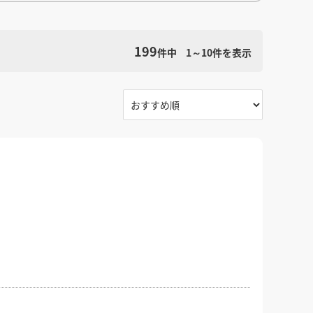
館
民泊
ブライダル・ウェディング会場
館
ブライダル・ウェディング会場
その他宿泊施設
・理容室
ネイルサロン・ビューティーサロン
199
・理容室
ネイルサロン・ビューティーサロン
件中
1～10
件を表示
検索条件をクリア
ージ
スパ・銭湯・サウナ
その他美容健康施設
ージ
スパ・銭湯・サウナ
その他美容健康施設
ット
カラオケ
ボーリング
ダーツ・ビリヤード
ット
カラオケ
ボーリング
ダーツ・ビリヤード
ゲームセンター
その他アミューズメント
ゲームセンター
その他アミューズメント
住宅（マンション・アパート）
別荘
住居その他
住宅（マンション・アパート）
別荘
住居その他