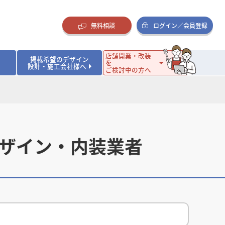
無料相談
ログイン／会員登録
店舗開業・改装
掲載希望のデザイン
を
設計・施工会社様へ
ご検討中の方へ
ダイニング・バー
ダイニング・バー
イタリアン・フレンチ
イタリアン・フレンチ
まとめ
店舗開業･改装を考えるオーナー様に役立つコラム
・ケーキ
・ケーキ
ラーメン・そば・うどん
ラーメン・そば・うどん
寿司・日本料理
寿司・日本料理
店舗デザインのプロに聞いてみた！
・韓国料理
・韓国料理
クラブ・スナック
クラブ・スナック
その他飲食店
その他飲食店
デザイン・内装業者
インテリア・雑貨
インテリア・雑貨
スーパーマーケット・食品店・コンビニ
スーパーマーケット・食品店・コンビニ
生活・日用品・ホームセンター
生活・日用品・ホームセンター
ペット
ペット
その他小売店
その他小売店
保育園・幼稚園
保育園・幼稚園
オフィス
オフィス
イベントブース・ショールーム
イベントブース・ショールーム
ワーキングスペース
ワーキングスペース
その他公共・商業施設
その他公共・商業施設
リニック
リニック
薬局
薬局
老人ホーム・介護施設
老人ホーム・介護施設
フィットネスクラブ
フィットネスクラブ
その他福祉施設
その他福祉施設