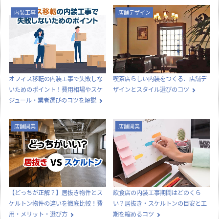
内装工事
店舗デザイン
オフィス移転の内装工事で失敗しな
喫茶店らしい内装をつくる、店舗デ
いためのポイント！費用相場やスケ
ザインとスタイル選びのコツ
ジュール・業者選びのコツを解説
店舗開業
店舗開業
【どっちが正解？】居抜き物件とス
飲食店の内装工事期間はどのくら
ケルトン物件の違いを徹底比較！費
い？居抜き・スケルトンの目安と工
用・メリット・選び方
期を縮めるコツ