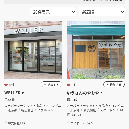
掲載希望のデザイン
設計・施工会社様へ
選択する
地域
店舗開業・改装を
ご検討中の方へ
選択する
業種
スーパーマーケット・食品店・コンビニ
選択する
設計・施工範囲
選択する
設計施工会社
0件
0件
追加する
追加する
WELLER
ゆうさんのやおや
東京都
東京都
金額
スーパーマーケット・食品店・コンビニ
スーパーマーケット・食品店・コンビニ
東京都
新装開店
スケルトン
東京都
新装開店
スケルトン
10
会員ログインすると検索できます。
坪（33㎡）
株式会社TBS
エヌオーデザイン