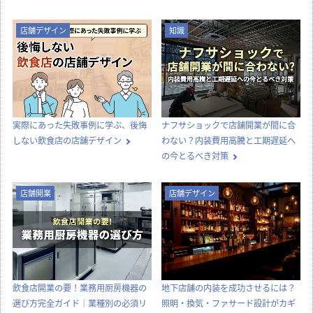
店舗デザイン
知識
実際にあった失敗事例に学ぶ、後悔
ナフサショックで店舗開業が間に合
しない飲食店の店舗デザイン
わない？内装費用高騰と工期遅延へ
の今とるべき対策
店舗開業
店舗デザイン
飲食店開業の要！業務用厨房機器の
地下店舗の内装を成功させるには？
選び方完全ガイド｜業種別の必須リ
照明・換気・ファサード設計がカギ