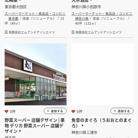
東京都大田区
神奈川県小田原市
スーパーマーケット・食品店・コンビニ
スーパーマーケット・食品店・コンビニ
東京都
改装（リニューアル）
15
神奈川県
改装（リニューアル）
坪（49㎡）
40坪（132㎡）
有限会社エムアンドアソシエイツ
有限会社エムアンドアソシエイツ
0件
0件
追加する
追加する
野菜スーパー 店舗デザイン | 果
魚音のまぐろ（うおおとのまぐ
物 デリカ 野菜スーパー 店舗デ
ろ）
ザイン
神奈川県三浦市