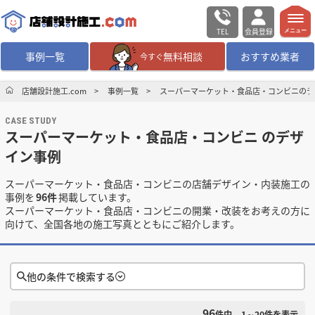
TEL
会員登録
メニュー
事例一覧
無料相談
おすすめ業者
今すぐ
無料相談
ログイン／会員登録
店舗設計施工.com
事例一覧
スーパーマーケット・食品店・コンビニのデ
CASE STUDY
デザイン設計・施工
業者を探す
スーパーマーケット・食品店・コンビニ のデザ
イン事例
店舗・商業施設の
施工事例を探す
スーパーマーケット・食品店・コンビニの店舗デザイン・内装施工の
事例を
96件
掲載しています。
マッチング案件一覧
スーパーマーケット・食品店・コンビニの開業・改装をお考えの方に
向けて、全国各地の施工写真とともにご紹介します。
店舗設計施工.comとは
他の条件で検索する
内装の費用相場
シミュレーター
96
検索条件をクリア
件中
1～20
件を表示