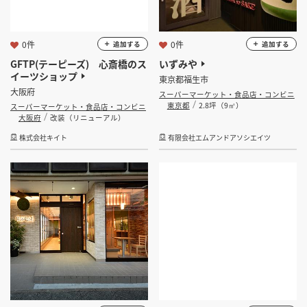
0件
0件
追加する
追加する
GFTP(テーピーズ) 心斎橋のス
いずみや
イーツショップ
東京都福生市
大阪府
スーパーマーケット・食品店・コンビニ
東京都
2.8坪（9㎡）
スーパーマーケット・食品店・コンビニ
大阪府
改装（リニューアル）
株式会社キイト
有限会社エムアンドアソシエイツ