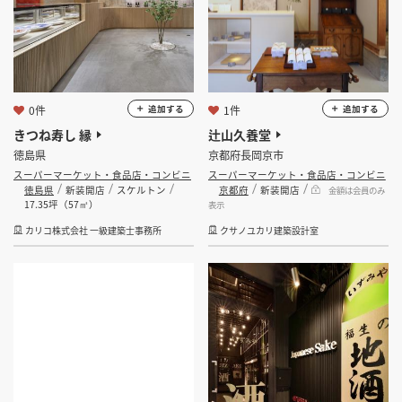
0件
1件
追加する
追加する
きつね寿し 縁
辻山久養堂
徳島県
京都府長岡京市
スーパーマーケット・食品店・コンビニ
スーパーマーケット・食品店・コンビニ
徳島県
新装開店
スケルトン
京都府
新装開店
金額は会員のみ
17.35坪（57㎡）
表示
カリコ株式会社 一級建築士事務所
クサノユカリ建築設計室