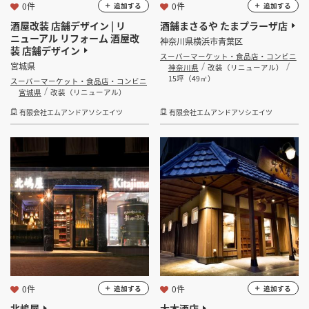
0件
0件
追加する
追加する
酒屋改装 店舗デザイン | リ
酒舗まさるや たまプラーザ店
ニューアル リフォーム 酒屋改
神奈川県横浜市青葉区
装 店舗デザイン
スーパーマーケット・食品店・コンビニ
宮城県
神奈川県
改装（リニューアル）
15坪（49㎡）
スーパーマーケット・食品店・コンビニ
宮城県
改装（リニューアル）
有限会社エムアンドアソシエイツ
有限会社エムアンドアソシエイツ
0件
0件
追加する
追加する
北嶋屋
大木酒店