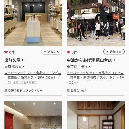
0件
0件
追加する
追加する
出町久屋
中津からあげ渓 尾山台店
東京都台東区
東京都世田谷区
スーパーマーケット・食品店・コンビニ
スーパーマーケット・食品店・コンビニ
東京都
新装開店
10坪（33㎡）
東京都
新装開店
スケルトン
4坪
（13㎡）
金額は会員のみ表示
有限会社ゼロファクトリー
有限会社AIA