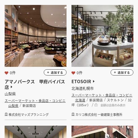
坪数
坪 ～
坪
フリーワード
0件
0件
追加する
追加する
検索する
アマノパークス 甲府バイパス
ETOSOIR
店
北海道札幌市
山梨県
スーパーマーケット・食品店・コンビニ
北海道
新装開店
スケルトン
32
スーパーマーケット・食品店・コンビニ
坪（105㎡）
金額は会員のみ表示
山梨県
新装開店
株式会社マッズプランニング
カリコ株式会社 一級建築士事務所