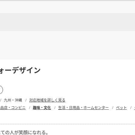
県
県
ホテル・旅
ホテル
旅
ホテル・旅
ホテル
旅
館・ブライダ
館・ブライダ
ル
その他宿泊施設
県
県
大分県
大分県
宮崎県
宮崎県
ル
美容院・美容室
美容院・美容室
美容・健康
美容・健康
エステ・マッサ
エステ・マッサ
パチンコ・スロ
パチンコ・スロ
アミューズメ
アミューズメ
おすすめ内装業者をもっと見る
する
ント施設
マンガ喫茶
ント施設
マンガ喫茶
場
費用相場をもっと見る
住宅（戸建）
住宅・別荘
住宅（戸建）
住宅・別荘
その他建築物
その他
その他建築物
する
趣味・文化
その他
ォーデザイン
すべてのデザイン設計施工業者を見る
する
すべてのデザイン設計・施工事例を見る
九州・沖縄
対応地域を詳しく見る
食品店・コンビニ
趣味・文化
生活・日用品・ホームセンター
ペット
べての人が笑顔になれる。