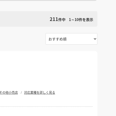
館
民泊
ブライダル・ウェディング会場
館
ブライダル・ウェディング会場
その他宿泊施設
・理容室
ネイルサロン・ビューティーサロン
211
・理容室
ネイルサロン・ビューティーサロン
件中
1～10
件を表示
検索条件をクリア
ージ
スパ・銭湯・サウナ
その他美容健康施設
ージ
スパ・銭湯・サウナ
その他美容健康施設
ット
カラオケ
ボーリング
ダーツ・ビリヤード
ット
カラオケ
ボーリング
ダーツ・ビリヤード
ゲームセンター
その他アミューズメント
ゲームセンター
その他アミューズメント
住宅（マンション・アパート）
別荘
住居その他
住宅（マンション・アパート）
別荘
住居その他
その他小売店
対応業種を詳しく見る