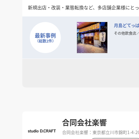
新規出店・改装・業態転換など、多店舗企業様にとっ
VE（バリューエンジニアリング）提案を通じて、コ
月島どてっ
現在、全国エリアでのスポット案件・継続支援体制
出店拡大や施設リブランディングをお考えの企業様の
その他飲食店
最新事例
（総数2件）
まずは御社のご意向・条件をヒアリングさせていた
合同会社楽響
合同会社楽響：東京都立川市錦町1-4-20