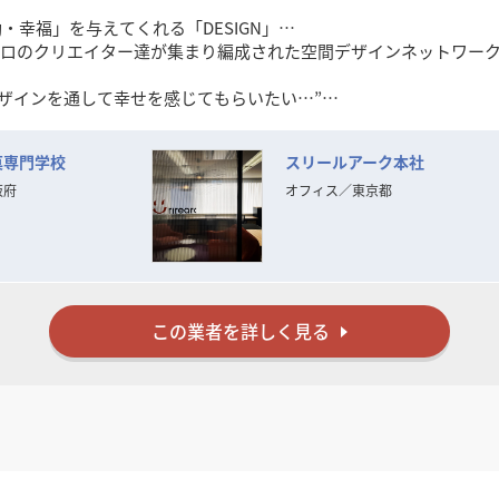
幸福」を与えてくれる「DESIGN」…
を愛するプロのクリエイター達が集まり編成された空間デザインネットワー
デザインを通して幸せを感じてもらいたい…”
IGN」を数多くのお客様に提供してまいりました。
菓専門学校
スリールアーク本社
見極めが困難となる中、この思いを忘れず、変化を的確に捉えなが
ます。
阪府
オフィス
／
東京都
た確かな経験と実績を裏付けに
間づくり」をお手伝いいたします。
この業者を詳しく見る