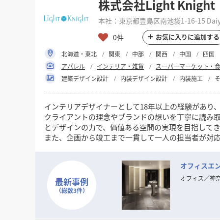
株式会社Light Knight
本社：東京都豊島区南池袋1-16-15 Daiya G
お気に入りに追加する
0件
北海道・東北
関東
中部
関西
中国
四国
アパレル
インテリア・雑貨
スーパーマーケット・
建築デザイン設計
内装デザイン設計
内装施工
インテリアデザイナーとして18年以上の経験があり
クライアントの理念やブランドの想いを丁寧に読み
とデザインの力で、価値ある空間の実現を目指して
また、企画から竣工まで一貫して一人の担当者が対
デザインの力で空間の魅力や機能を高めたいとお考
オフィスエン
オフィス
／
神
最新事例
（総数3件）