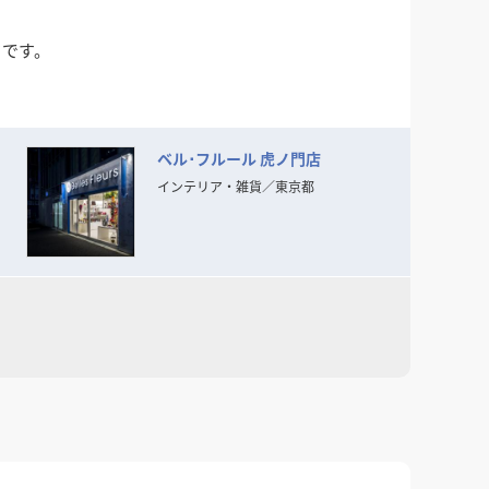
クです。
ベル･フルール 虎ノ門店
らもけっして流されることのない
インテリア・雑貨
／
東京都