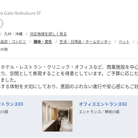
ate Ikebukuro 5F
九州・沖縄
対応地域を詳しく見る
食品店・コンビニ
趣味・文化
生活・日用品・ホームセンター
ペット
その他
、ホテル・レストラン・クリニック・オフィスなど、商業施設を中
取り、空間として表現することを得意としています。ご予算に応じ
きました。
応する体制を大切にしており、意図のぶれない進行や安心感にもご
えの方と、ご一緒できる機会を心より楽しみにしております。
トランス03
オフィスエントランス02
奈川県
エントランス
／
神奈川県