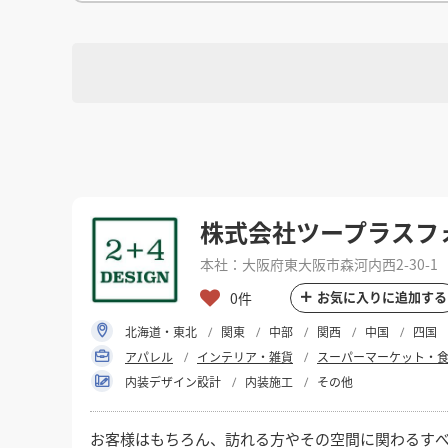
徳島県
徳島県
香川県
香川県
愛媛県
愛媛県
高知
高知
四国
四国
福岡県
福岡県
佐賀県
佐賀県
長崎県
長崎県
熊本
熊本
九州・沖縄
九州・沖縄
鹿児島県
鹿児島県
沖縄県
沖縄県
おすすめの内装業者
海外
その他地域
その他
費用相場を調べる
東京のおすすめ内装業者
神奈川･横浜のおすすめ内装業者
選択
対応可能地域
おすすめ内装業者ランキング
カフェの内装工事の費用相場
居酒屋･バルの内装工事の費用相
選択
業種別 内装工事の費用相場
対応可能業種
株式会社ツープラスフ
本社：大阪府東大阪市森河内西2-30-1
選択
設計・施工範囲
お気に入りに追加する
0件
北海道・東北
関東
中部
関西
中国
四国
アパレル
インテリア・雑貨
スーパーマーケット・
フリーワード
内装デザイン設計
内装施工
その他
お客様はもちろん、訪れる方やその空間に関わるす