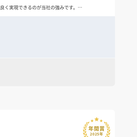
ス良く実現できるのが当社の強みです。
短納期・遠方対応も可能です。
応を行っております。
てぜひご検討ください。
年間賞
2025年