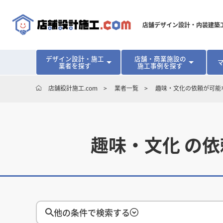
店舗デザイン設計・内装建築
デザイン設計・施工
店舗・商業施設の
業者を探す
施工事例を探す
対応可能地域から探す
地域から探す
開業･改装をご検討中の方へ
店舗設計施工.com
業者一覧
趣味・文化の依頼が可能
北海道
北海道
青森県
青森県
岩手県
岩手県
宮城
宮城
北海道・東北
北海道・東北
見積り額が安くなる理由
物件契約前に業者を決めるメリット
福島県
福島県
マッチングまでの流れ
よくある質問
店舗オーナーの内装
東京都
東京都
神奈川県
神奈川県
千葉県
千葉県
茨
茨
関東
関東
趣味・文化 の
埼玉県
埼玉県
愛知県
愛知県
新潟県
新潟県
富山県
富山県
石川
石川
中部
中部
長野県
長野県
岐阜県
岐阜県
静岡県
静岡県
大阪府
大阪府
兵庫県
兵庫県
京都府
京都府
三重
三重
関西
関西
和歌山県
和歌山県
他の条件で検索する
鳥取県
鳥取県
島根県
島根県
岡山県
岡山県
広島
広島
中国
中国