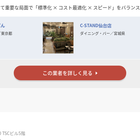
て重要な局面で「標準化 × コスト最適化 × スピード」をバラン
ストを抑えながらもブランドの世界観を保った施工を実現。夜間・
ぱん
C-STAND仙台店
の構築も進めており、信頼関係を重視したパートナーシップ型の対
右腕として、**「現場を理解した提案ができる内装会社」**とし
／
東京都
ダイニング・バー
／
宮城県
だけましたら幸いです。
この業者を詳しく見る
 TSCビル5階