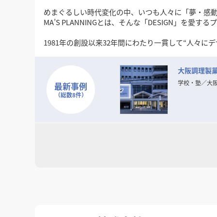
めまぐるしい時代変化の中、いつも人々に「夢・感動・
MA’S PLANNINGとは、そんな「DESIGN」
1981年の創設以来32年間にわたり一貫して“人々に
というシンプルなコンセプトを念頭に「愛のあるDES
大阪調理製
現代のトレンド・ニーズの変化は一層加速し本質の
「普遍的DESIGNの可能性」をさらに追求してまいり
学校・塾
／
大
最新事例
（総数8件）
そして、数々の商空間、住空間プランニングで培っ
お客様の良きビジネスパートナーとして「最良の空