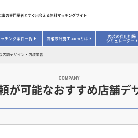
工事の専門業者とすぐ出会える無料マッチングサイト
内装の費用相場
マッチング案件一覧
店舗設計施工.comとは
シミュレーター
対応可能業種から探す
業種から探す
お役立ちコンテンツ
な店舗デザイン・内装業者
居酒屋・バル
居酒屋・バル
県
県
秋田県
秋田県
山形県
山形県
安心のサポート体制
開業・改装に使える補助金・助成金
カフェ・パン
カフェ・パン
飲食
飲食
内装工事費用シミュレーション
業者探し体験談
COMPANY
焼肉・中華料理
焼肉・中華料理
城県
城県
栃木県
栃木県
群馬県
群馬県
依頼が可能なおすすめ店舗デ
アパレル
アパレル
アパレル・物
アパレル・物
販・ペット
販・ペット
県
県
福井県
福井県
山梨県
山梨県
趣味・文化
趣味・文化
店舗の開業･改装をしたい方はこちら
学校・塾
学校・塾
学校・オフィ
学校・オフィ
ス・ショー
ス・ショー
県
県
滋賀県
滋賀県
奈良県
奈良県
エントランス
エントランス
ルーム
ルーム
医院・病院・ク
医院・病院・ク
医療・福祉・
医療・福祉・
県
県
山口県
山口県
スポーツ
スポーツ
スポーツジム・
スポーツジム・