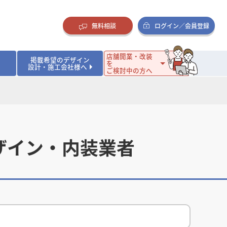
無料相談
ログイン／会員登録
店舗開業・改装
掲載希望のデザイン
を
設計・施工会社様へ
ご検討中の方へ
ダイニング・バー
ダイニング・バー
イタリアン・フレンチ
イタリアン・フレンチ
まとめ
店舗開業･改装を考えるオーナー様に役立つコラム
・ケーキ
・ケーキ
ラーメン・そば・うどん
ラーメン・そば・うどん
寿司・日本料理
寿司・日本料理
店舗デザインのプロに聞いてみた！
・韓国料理
・韓国料理
クラブ・スナック
クラブ・スナック
その他飲食店
その他飲食店
ザイン・内装業者
インテリア・雑貨
インテリア・雑貨
スーパーマーケット・食品店・コンビニ
スーパーマーケット・食品店・コンビニ
生活・日用品・ホームセンター
生活・日用品・ホームセンター
ペット
ペット
その他小売店
その他小売店
保育園・幼稚園
保育園・幼稚園
オフィス
オフィス
イベントブース・ショールーム
イベントブース・ショールーム
ワーキングスペース
ワーキングスペース
その他公共・商業施設
その他公共・商業施設
リニック
リニック
薬局
薬局
老人ホーム・介護施設
老人ホーム・介護施設
フィットネスクラブ
フィットネスクラブ
その他福祉施設
その他福祉施設