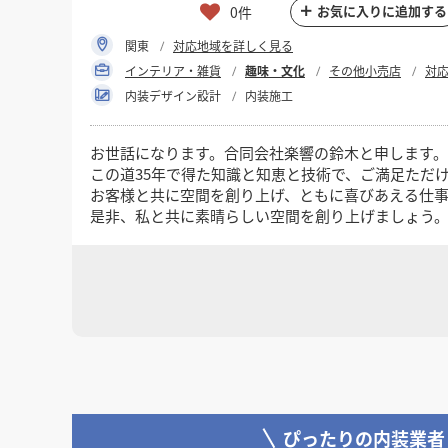
お気に入りに追加する
0件
関東
対応地域を詳しく見る
インテリア・雑貨
趣味・文化
その他小売店
対
内装デザイン設計
内装施工
お世話になります。合同会社楽響の鈴木と申します。
この道35年で得た知識と知恵と技術で、ご満足ただ
お客様と共に空間を創り上げ、ともに喜びあえる仕
是非、私と共に素晴らしい空間を創り上げましょう
よろしくお願いいたします。
ぴったりの内装業者