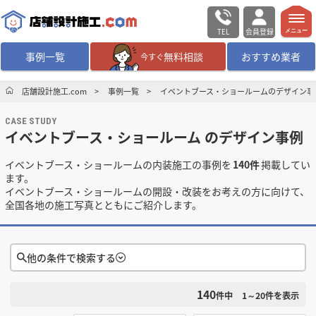
TEL
会員登録
メニュー
事例一覧
無料相談
おすすめ業者
今すぐ
無料相談
ログイン／会員登録
店舗設計施工.com
事例一覧
イベントブース・ショールームのデザイン事
CASE STUDY
デザイン設計・施工
業者を探す
イベントブース・ショールーム のデザイン事例
イベントブース・ショールームの内装施工の事例を
140件
掲載してい
店舗・商業施設の
施工事例を探す
ます。
イベントブース・ショールームの開設・改装をお考えの方に向けて、
全国各地の施工写真とともにご紹介します。
マッチング案件一覧
店舗設計施工.comとは
他の条件で検索する
内装の費用相場
シミュレーター
140
検索条件をクリア
件中
1～20
件を表示