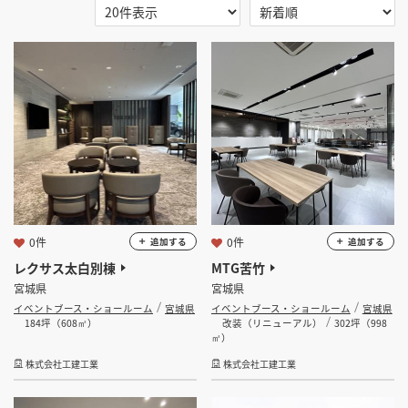
掲載希望のデザイン
設計・施工会社様へ
選択する
地域
選択する
業種
店舗開業・改装を
ご検討中の方へ
イベントブース・ショールーム
選択する
設計・施工範囲
選択する
設計施工会社
0件
0件
追加する
追加する
レクサス太白別棟
MTG苦竹
宮城県
宮城県
金額
イベントブース・ショールーム
宮城県
イベントブース・ショールーム
宮城県
184坪（608㎡）
改装（リニューアル）
302坪（998
会員ログインすると検索できます。
㎡）
株式会社工建工業
株式会社工建工業
坪数