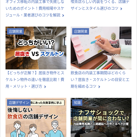
その他
コラムTOP
新着記事一覧
内装工事
店舗デザイン
オフィス移転の内装工事で失敗しな
喫茶店らしい内装をつくる、店舗デ
いためのポイント！費用相場やスケ
ザインとスタイル選びのコツ
ジュール・業者選びのコツを解説
店舗開業
店舗開業