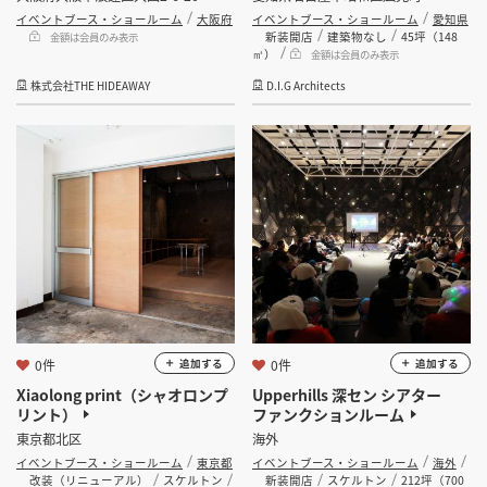
イベントブース・ショールーム
大阪府
イベントブース・ショールーム
愛知県
新装開店
建築物なし
45坪（148
金額は会員のみ表示
㎡）
金額は会員のみ表示
株式会社THE HIDEAWAY
D.I.G Architects
0件
0件
追加する
追加する
Xiaolong print（シャオロンプ
Upperhills 深セン シアター
リント）
ファンクションルーム
東京都北区
海外
イベントブース・ショールーム
東京都
イベントブース・ショールーム
海外
改装（リニューアル）
スケルトン
新装開店
スケルトン
212坪（700