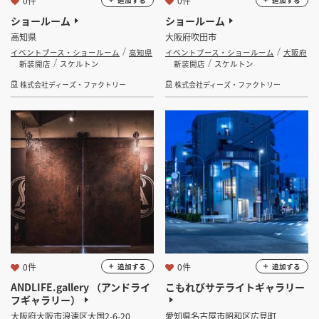
0件
0件
ショールーム
ショールーム
高知県
大阪府吹田市
イベントブース・ショールーム
高知県
イベントブース・ショールーム
大阪府
新装開店
スケルトン
新装開店
スケルトン
株式会社ディーズ・ファクトリー
株式会社ディーズ・ファクトリー
0件
0件
追加する
追加する
ANDLIFE.gallery （アンドライ
こもれびサテライトギャラリー
フギャラリー）
大阪府大阪市浪速区大国2-6-20
愛知県名古屋市昭和区広見町