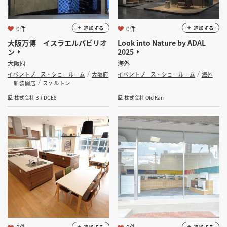
0件
0件
追加する
追加する
大阪万博 イスラエルパビリオ
Look into Nature by ADAL
ン
2025
大阪府
海外
イベントブース・ショールーム
大阪府
イベントブース・ショールーム
海外
新装開店
スケルトン
株式会社 BRIDGE8
株式会社 Old Kan
追加する
追加する