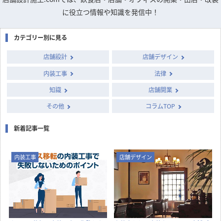
専門家に質問できるQ&A掲示板
column
店舗開発・施設管理に
役立つコラム
店舗設計施工.comでは、飲食店・店舗・オフィスの開業・出店・改装
に役立つ情報や知識を発信中！
カテゴリー別に見る
店舗設計
店舗デザイン
内装工事
法律
知識
店舗開業