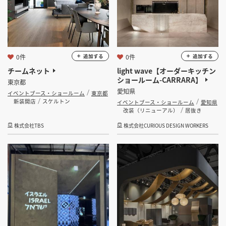
0件
0件
追加する
追加する
チームネット
light wave【オーダーキッチン
ショールーム-CARRARA】
東京都
愛知県
イベントブース・ショールーム
東京都
新装開店
スケルトン
イベントブース・ショールーム
愛知県
改装（リニューアル）
居抜き
株式会社TBS
株式会社CURIOUS DESIGN WORKERS