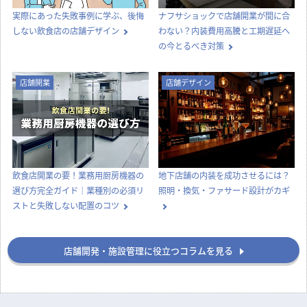
【どっちが正解？】居抜き物件とス
飲食店の内装工事期間はどのくら
ケルトン物件の違いを徹底比較！費
い？居抜き・スケルトンの目安と工
用・メリット・選び方
期を縮めるコツ
店舗デザイン
知識
実際にあった失敗事例に学ぶ、後悔
ナフサショックで店舗開業が間に合
しない飲食店の店舗デザイン
わない？内装費用高騰と工期遅延へ
の今とるべき対策
店舗開業
店舗デザイン