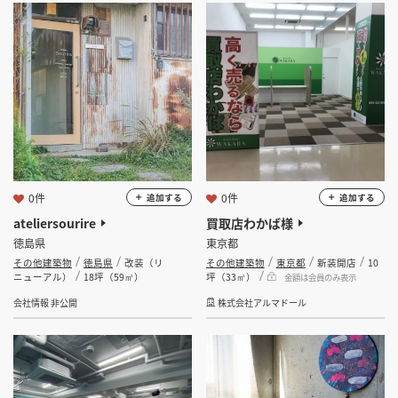
坪 ～
坪
フリーワード
検索する
0件
0件
追加する
追加する
ateliersourire
買取店わかば様
徳島県
東京都
その他建築物
徳島県
改装（リ
その他建築物
東京都
新装開店
10
ニューアル）
18坪（59㎡）
坪（33㎡）
金額は会員のみ表示
会社情報 非公開
株式会社アルマドール