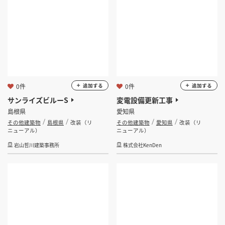
0件
0件
追加する
追加する
サンライズビルーS
変電設備更新工事
島根県
愛知県
その他建築物
島根県
改装（リ
その他建築物
愛知県
改装（リ
ニューアル）
ニューアル）
岩山哲川建築事務所
株式会社KenDen