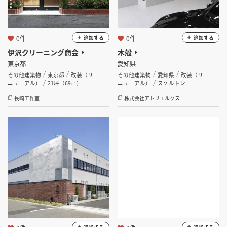
0件
0件
追加する
追加する
伊沢クリーニング商会
木殻
東京都
愛知県
その他建築物
東京都
改装（リ
その他建築物
愛知県
改装（リ
ニューアル）
21坪（69㎡）
ニューアル）
スケルトン
長崎工作室
株式会社アトリエルクス