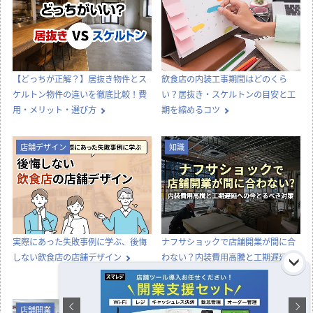
【どっちが正解？】居抜き物件とス
飲食店の内装工事期間はどのくら
ケルトン物件の違いを徹底比較！費
い？居抜き・スケルトンの目安と工
用・メリット・選び方
期を縮めるコツ
店舗デザイン
知識
実際にあった失敗事例に学ぶ、後悔
ナフサショックで店舗開業が間に合
しない飲食店の店舗デザイン
わない？内装費用高騰と工期遅延へ
の今とるべき対策
店舗開業
店舗デザイン