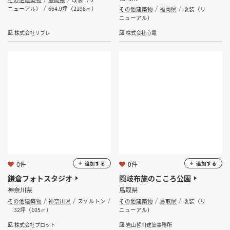
ニューアル）
664.9坪（2198㎡）
その他建築物
福岡県
改装（リ
ニューアル）
株式会社リブレ
株式会社心電
0件
0件
追加する
追加する
鎌倉フォトスタジオ
隠岐布施のこころ公園
神奈川県
鳥取県
その他建築物
神奈川県
スケルトン
その他建築物
鳥取県
改装（リ
32坪（105㎡）
ニューアル）
株式会社プロット
岩山哲川建築事務所