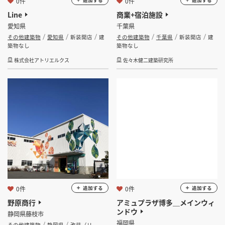
0件
0件
追加する
追加する
Line
商業+宿泊施設
愛知県
千葉県
その他建築物
愛知県
新装開店
建
その他建築物
千葉県
新装開店
建
築物なし
築物なし
株式会社アトリエルクス
佐々木健二建築研究所
0件
0件
追加する
追加する
野原商行
アミュプラザ博多＿メインウィ
ンドウ
静岡県藤枝市
福岡県
その他建築物
静岡県
改装（リ