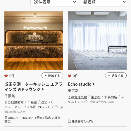
選択する
地域
掲載希望のデザイン
設計・施工会社様へ
選択する
業種
店舗開業・改装を
ご検討中の方へ
その他建築物
選択する
設計・施工範囲
選択する
設計施工会社
0件
0件
追加する
追加する
成田空港 ターキッシュ エアラ
Echo studio
インズ VIPラウンジ
東京都
金額
千葉県
その他建築物
東京都
新装開店
ス
ケルトン
金額は会員のみ表示
その他建築物
千葉県
改装（リ
会員ログインすると検索できます。
ニューアル）
276坪（912㎡）
金
額は会員のみ表示
ADACHI・PRO-USE（足達工務店 店舗事
坪数
業部）
株式会社ToloWa