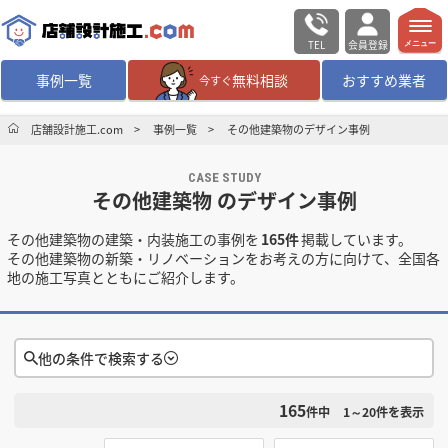
TEL
会員登録
メニュー
事例一覧
無料相談
おすすめ業者
今すぐ
無料相談
ログイン／会員登録
店舗設計施工.com
事例一覧
その他建築物のデザイン事例
CASE STUDY
デザイン設計・施工
業者を探す
その他建築物 のデザイン事例
その他建築物の建築・内装施工の事例を
165件
掲載しています。
店舗・商業施設の
施工事例を探す
その他建築物の新築・リノベーションをお考えの方に向けて、全国各
地の施工写真とともにご紹介します。
マッチング案件一覧
店舗設計施工.comとは
他の条件で検索する
165
検索条件をクリア
内装の費用相場
シミュレーター
件中
1～20
件を表示