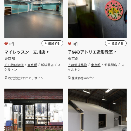
0件
0件
追加する
追加する
マイレッスン 立川店
子供のアトリエ造形教室
東京都
東京都
その他建築物
東京都
新装開店
ス
その他建築物
東京都
新装開店
ス
ケルトン
ケルトン
株式会社クロニカデザイン
株式会社Rootfor