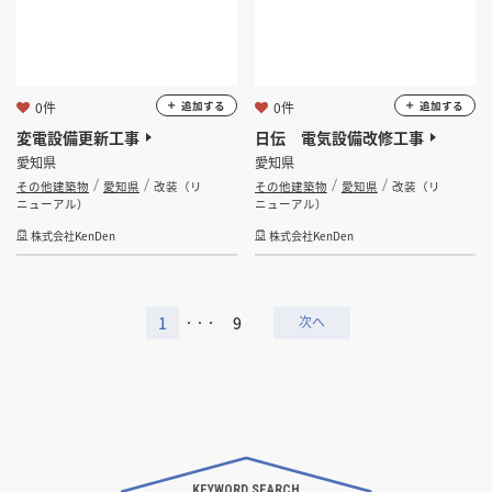
0件
0件
追加する
追加する
変電設備更新工事
日伝 電気設備改修工事
愛知県
愛知県
その他建築物
愛知県
改装（リ
その他建築物
愛知県
改装（リ
ニューアル）
ニューアル）
株式会社KenDen
株式会社KenDen
1
9
・・・
KEYWORD SEARCH