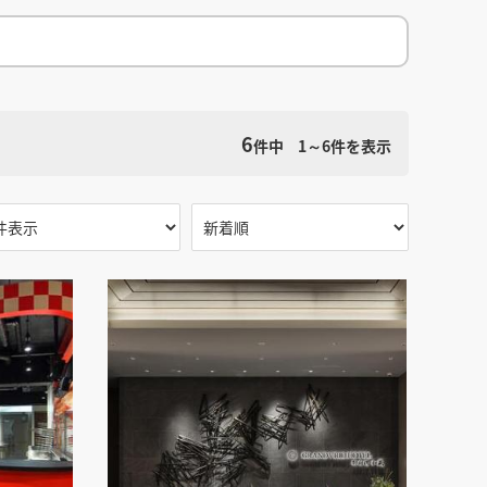
館
民泊
ブライダル・ウェディング会場
館
ブライダル・ウェディング会場
その他宿泊施設
・理容室
ネイルサロン・ビューティーサロン
・理容室
ネイルサロン・ビューティーサロン
ージ
スパ・銭湯・サウナ
その他美容健康施設
ージ
スパ・銭湯・サウナ
その他美容健康施設
検索条件をクリア
ット
カラオケ
ボーリング
ダーツ・ビリヤード
ット
カラオケ
ボーリング
ダーツ・ビリヤード
6
件中
1～6
件を表示
ゲームセンター
その他アミューズメント
ゲームセンター
その他アミューズメント
住宅（マンション・アパート）
別荘
住居その他
住宅（マンション・アパート）
別荘
住居その他