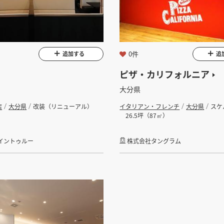
インすると検索できます。
坪 ～
0件
追加する
追
ピザ・カリフォルニア
大分県
店
大分県
改装（リニューアル）
イタリアン・フレンチ
大分県
スケ
26.5坪（87㎡）
検索する
イントゥルー
株式会社タングラム