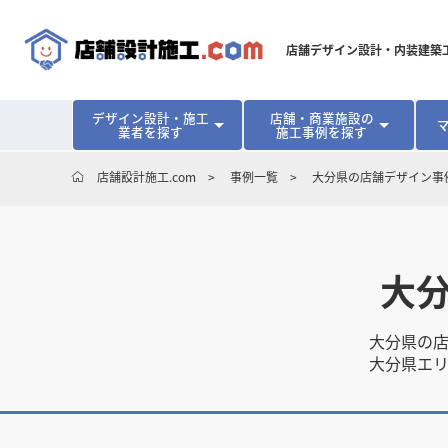
店舗デザイン設計・内装建築
デザイン設計・施工
店舗・商業施設の
業者を探す
施工事例を探す
対応可能地域から探す
地域から探す
開業･改装をご検討中の方へ
店舗設計施工.com
事例一覧
大分県の店舗デザイン事
北海道
北海道
青森県
青森県
岩手県
岩手県
宮城
宮城
北海道・東北
北海道・東北
見積り額が安くなる理由
物件契約前に業者を決めるメリット
福島県
福島県
マッチングまでの流れ
よくある質問
店舗オーナーの内装
東京都
東京都
神奈川県
神奈川県
千葉県
千葉県
茨
茨
関東
関東
大
埼玉県
埼玉県
愛知県
愛知県
新潟県
新潟県
富山県
富山県
石川
石川
中部
中部
大分県の
長野県
長野県
岐阜県
岐阜県
静岡県
静岡県
大分県エ
大阪府
大阪府
兵庫県
兵庫県
京都府
京都府
三重
三重
関西
関西
和歌山県
和歌山県
鳥取県
鳥取県
島根県
島根県
岡山県
岡山県
広島
広島
中国
中国