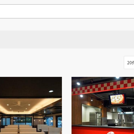
県
県
ホテル・旅
ホテル
旅
ホテル・旅
ホテル
旅
館・ブライダ
館・ブライダ
ル
その他宿泊施設
県
県
大分県
大分県
宮崎県
宮崎県
ル
美容院・美容室
美容院・美容室
美容・健康
美容・健康
エステ・マッサ
エステ・マッサ
パチンコ・スロ
パチンコ・スロ
アミューズメ
アミューズメ
おすすめ内装業者をもっと見る
ント施設
マンガ喫茶
ント施設
マンガ喫茶
る
大分県
場
費用相場をもっと見る
住宅（戸建）
住宅・別荘
住宅（戸建）
住宅・別荘
その他建築物
その他
その他建築物
その他
る
すべてのデザイン設計施工業者を見る
すべてのデザイン設計・施工事例を見る
る
る