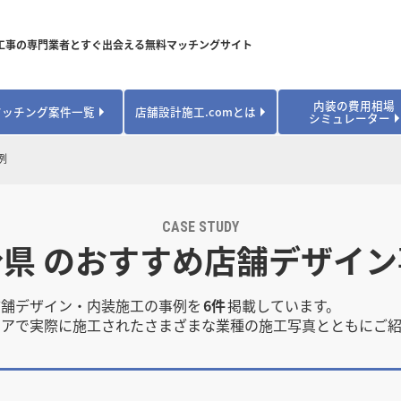
工事の専門業者とすぐ出会える無料マッチングサイト
内装の費用相場
マッチング案件一覧
店舗設計施工.comとは
シミュレーター
対応可能業種から探す
業種から探す
お役立ちコンテンツ
例
居酒屋・バル
居酒屋・バル
県
県
秋田県
秋田県
山形県
山形県
安心のサポート体制
開業・改装に使える補助金・助成金
カフェ・パン
カフェ・パン
飲食
飲食
内装工事費用シミュレーション
業者探し体験談
CASE STUDY
焼肉・中華料理
焼肉・中華料理
城県
城県
栃木県
栃木県
群馬県
群馬県
分県 のおすすめ店舗デザイン
アパレル
アパレル
アパレル・物
アパレル・物
販・ペット
販・ペット
県
県
福井県
福井県
山梨県
山梨県
趣味・文化
趣味・文化
店舗の開業･改装をしたい方はこちら
店舗デザイン・内装施工の事例を
6件
掲載しています。
学校・塾
学校・塾
学校・オフィ
学校・オフィ
リアで実際に施工されたさまざまな業種の施工写真とともにご紹
ス・ショー
ス・ショー
県
県
滋賀県
滋賀県
奈良県
奈良県
エントランス
エントランス
ルーム
ルーム
医院・病院・ク
医院・病院・ク
医療・福祉・
医療・福祉・
県
県
山口県
山口県
スポーツ
スポーツ
スポーツジム・
スポーツジム・