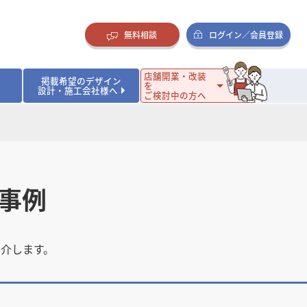
無料相談
ログイン／会員登録
店舗開業・改装
掲載希望のデザイン
を
設計・施工会社様へ
ご検討中の方へ
ダイニング・バー
ダイニング・バー
イタリアン・フレンチ
イタリアン・フレンチ
まとめ
店舗開業･改装を考えるオーナー様に役立つコラム
・ケーキ
・ケーキ
ラーメン・そば・うどん
ラーメン・そば・うどん
寿司・日本料理
寿司・日本料理
店舗デザインのプロに聞いてみた！
・韓国料理
・韓国料理
クラブ・スナック
クラブ・スナック
その他飲食店
その他飲食店
事例
インテリア・雑貨
インテリア・雑貨
スーパーマーケット・食品店・コンビニ
スーパーマーケット・食品店・コンビニ
生活・日用品・ホームセンター
生活・日用品・ホームセンター
ペット
ペット
その他小売店
その他小売店
保育園・幼稚園
保育園・幼稚園
オフィス
オフィス
イベントブース・ショールーム
イベントブース・ショールーム
介します。
ワーキングスペース
ワーキングスペース
その他公共・商業施設
その他公共・商業施設
リニック
リニック
薬局
薬局
老人ホーム・介護施設
老人ホーム・介護施設
フィットネスクラブ
フィットネスクラブ
その他福祉施設
その他福祉施設