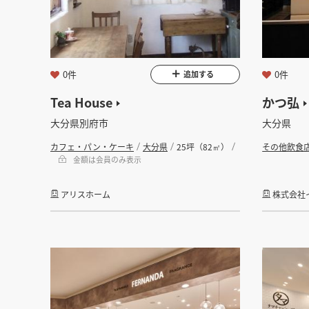
金額
会員ログ
坪数
0件
0件
追加する
Tea House
かつ弘
フリーワード
大分県別府市
大分県
カフェ・パン・ケーキ
大分県
25坪（82㎡）
その他飲食
金額は会員のみ表示
アリスホーム
株式会社