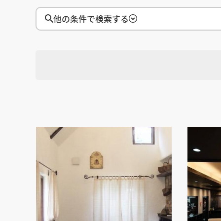
徳島県
徳島県
香川県
香川県
愛媛県
愛媛県
高知
高知
四国
四国
他の条件で検索する
福岡県
福岡県
佐賀県
佐賀県
長崎県
長崎県
熊本
熊本
九州・沖縄
九州・沖縄
鹿児島県
鹿児島県
沖縄県
沖縄県
おすすめの内装業者
海外
その他地域
その他
費用相場を調べる
東京のおすすめ内装業者
神奈川･横浜のおすすめ内装業者
選択す
おすすめ内装業者ランキング
地域
カフェの内装工事の費用相場
居酒屋･バルの内装工事の費用相
業種別 内装工事の費用相場
選択す
業種
選択す
設計・施工範囲
選択す
設計施工会社