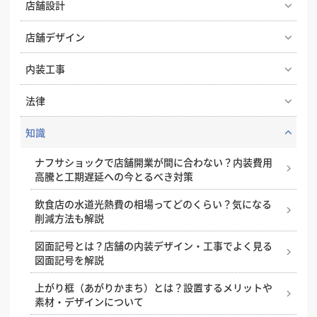
店舗設計
エステサロンの照明で印象が変わる。雰囲気づくりと
店舗デザイン
実用性を両立する照明設計
喫茶店らしい内装をつくる、店舗デザインとスタイル
内装工事
飲食店の成功はコンセプト設計から！開業・改装時に
選びのコツ
押さえたいポイント
オフィス移転の内装工事で失敗しないためのポイン
法律
実際にあった失敗事例に学ぶ、後悔しない飲食店の店
ト！費用相場やスケジュール・業者選びのコツを解説
ドライキッチンとウェットキッチン、飲食店の厨房は
舗デザイン
2026年度の店舗開業や内装工事を有利に進める！補助
知識
どちらがおすすめ？
店舗の内装で失敗しないための内装業者の探し方と選
金獲得に向けた先取り準備ガイド
地下店舗の内装を成功させるには？照明・換気・ファ
び方
小さなカフェで成功するコツ、狭小キッチンの内装ア
ナフサショックで店舗開業が間に合わない？内装費用
サード設計がカギ
飲食店 建築基準法の内装制限とは？開業前に知ってお
イデア
高騰と工期遅延への今とるべき対策
店舗開業のために知っておきたい、内装工事の種類と
きたい安全基準と注意点
おしゃれな塾の作り方。少子化・競合激化の中でも
内容
基本を解説！飲食店の厨房レイアウト
飲食店の水道光熱費の相場ってどのくらい？気になる
「選ばれる塾」になるコツ
飲食店開業の際に知っておきたい、補助金・助成金
削減方法も解説
基礎工事とは？種類と工程・流れをわかりやすく解説
【2025年版】
失敗しない店舗リニューアルのために知っておきたい
かっこいい店舗デザインを叶えるためのコツ
ポイントと注意点
図面記号とは？店舗の内装デザイン・工事でよく見る
内装工事の見積もり依頼時の注意点、見積もり項目の
喫煙喫茶はつくれる？実現方法と店内喫煙ルールにつ
図面記号を解説
煙・ニオイ・火気対策がカギ！焼肉屋内装の成功ポイ
見方やポイント
いておさらい
店舗内装はDIYしても良い？自分で作るメリットと注
ント
意点
上がり框（あがりかまち）とは？設置するメリットや
オシャレなコンクリート打ちっぱなしの内装のメリッ
飲食店を開業するなら、個人事業主と法人どっちがい
素材・デザインについて
集客につながる！トリミングサロンの内装ポイントと
ト・デメリット
いの？
店舗改装を成功させるコツ。改装のタイミングや、改
おしゃれ事例