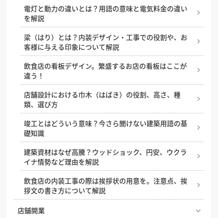
装時にやると良い施策とは？
電灯と動力の違いとは？用語の意味と電気料金の違い
内装工事の費用と内訳、コストを安く抑えるためのポ
飲食店オーナーが知っておきたい消防法。消防設備の
を解説
人気のBarはこう作る！スタイル別に見る内装デザイ
イント
設置基準や届け出などを解説
店舗にぴったりの床材は？床材の種類と業種別のおす
ン成功のコツ
すめを解説
梁（はり）とは？内装デザイン・工事での役割や、お
DIYでお店のコンセントを増設したい？それ、資格が
悩みやすい店舗内装工事の勘定科目4つについて、例
客様に与える印象について解説
美容室に最適な床材とは？選び方とおすすめ5選
必要です！費用相場も紹介
を挙げながら分かりやすく解説
店舗設計とは？どんな工程があるのか、依頼先はどこ
かなどの基礎知識
飲食店の看板デザイン。繁盛するお店の看板はここが
中華料理店の内装デザイン成功の秘訣！開業・改装で
飲食店がスケルトン天井にした場合のメリット・デメ
飲食店開業に必須の消防検査の流れ、内容、ポイント
違う！
失敗しないためのポイントとは？
リット
集客力の高い店舗入り口の特徴。入りやすい飲食店を
美容室の開業時に必要な保健所への届け出について解
設計するコツ
店舗設計における巾木（はばき）の役割、高さ、種
集客を左右するエステサロンの内装デザイン。ポイン
内装工事費用における、耐用年数と減価償却
説
類、選び方
ト、費用相場を解説
店舗照明の基礎知識と照明の与える効果
竣工とはどういう意味？今さら聞けない建築用語の基
ラーメン屋の看板製作の費用相場と活用するためのポ
店舗デザインに必須の設計図、その見方や役割を解説
礎知識
イント
店舗デザインにおけるトイレ空間の作り方
建築資材はなぜ高騰？ウッドショック、円安、ウクラ
飲食店にロゴって必要？店舗のシンボルとなるロゴの
イナ情勢など理由を解説
役割や決め方
居酒屋でコの字カウンターが人気の理由と内装のポイ
ント
飲食店の内装工事の際は挨拶状の用意を。注意点、挨
デザイン設計事務所に依頼できることは？業務内容や
拶文の書き方について解説
工務店との違いについて
魅力的な店舗入り口・ファサードをデザインするため
の5つの条件
店舗開業
店舗デザイン事例の探し方のコツ、デザイン会社との