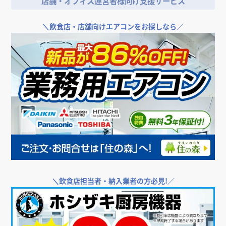
店舗・オフィス運営者様向け支援サービス
法、節約するコツを解説
美容室の内装デザインの決め方、おしゃれなデザイン
にするコツ
＼
飲食店・店舗向けエアコンをお探しなら／
空間デザインの店舗設計における考え方やポイント、
見落としやすい注意点
おしゃれなカフェを作るコツ！内装デザインの決め
方・ポイント
飲食店の内装をおしゃれにしたい時おすすめの、資料
の集め方とデータのまとめ方
飲食店の内装デザインで成功する5つのポイント
＼
飲食店担当者・納入業者の方必見!／