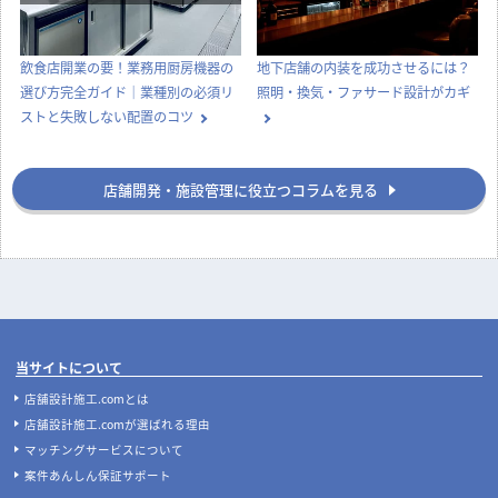
飲食店開業の要！業務用厨房機器の
地下店舗の内装を成功させるには？
選び方完全ガイド｜業種別の必須リ
照明・換気・ファサード設計がカギ
ストと失敗しない配置のコツ
店舗開発・施設管理に役立つコラムを見る
当サイトについて
店舗設計施工.comとは
店舗設計施工.comが選ばれる理由
マッチングサービスについて
案件あんしん保証サポート