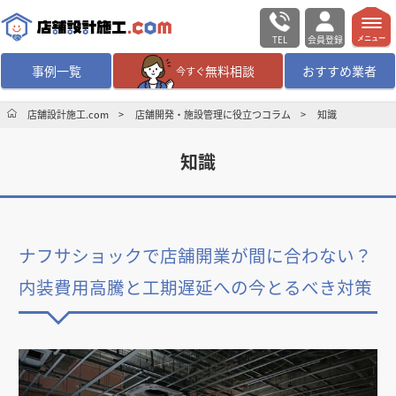
TEL
会員登録
メニュー
事例一覧
無料相談
おすすめ業者
今すぐ
無料相談
ログイン／会員登録
店舗設計施工.com
店舗開発・施設管理に役立つコラム
知識
知識
デザイン設計・施工
業者を探す
店舗・商業施設の
施工事例を探す
ナフサショックで店舗開業が間に合わない？
マッチング案件一覧
内装費用高騰と工期遅延への今とるべき対策
店舗設計施工.comとは
内装の費用相場
シミュレーター