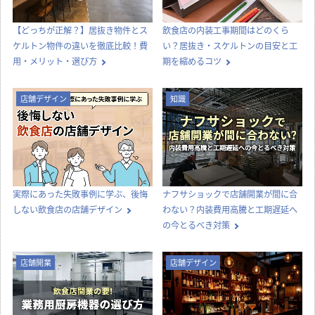
【どっちが正解？】居抜き物件とス
飲食店の内装工事期間はどのくら
ケルトン物件の違いを徹底比較！費
い？居抜き・スケルトンの目安と工
用・メリット・選び方
期を縮めるコツ
店舗デザイン
知識
実際にあった失敗事例に学ぶ、後悔
ナフサショックで店舗開業が間に合
しない飲食店の店舗デザイン
わない？内装費用高騰と工期遅延へ
の今とるべき対策
店舗開業
店舗デザイン