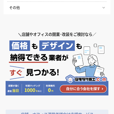
打ち合わせがうまくいくまとめ方
居心地の良いカウンター席の高さ・サイズ・形の選び
【どっちが正解？】居抜き物件とスケルトン物件の違
その他
方を解説
東京出店時の店舗デザイン、東京都内の各エリアや注
いを徹底比較！費用・メリット・選び方
意点について解説
患者様に選ばれる歯科医院の内装デザインのポイント
飲食店のテラス席に許可は必要？申請手続きと設計時
飲食店の内装工事期間はどのくらい？居抜き・スケル
の注意点を解説
店舗入り口のドア・扉デザインで差をつける。店舗の
トンの目安と工期を縮めるコツ
クリニック・病院の内装デザインの条件。診療科別の
顔とも言えるファサードデザインのドアについて解説
ポイントや色彩の持つ心理効果について解説
＼
店舗やオフィスの開業･改装をご検討なら／
飲食店の内装レイアウトの基本
します。
飲食店開業の要！業務用厨房機器の選び方完全ガイド
｜業種別の必須リストと失敗しない配置のコツ
プレハブ工法とは？店舗に採用したいなら押さえてお
需要が急拡大するテイクアウト専門店、店舗デザイン
きたいメリット・デメリットや注意点を解説
のポイント
飲食店開業に必要な営業許可。保健所の申請書類や設
備の条件など解説
生産性を高めるオフィス・事務所の内装デザイン、お
アパレルショップの内装デザインで知っておきたい6
すすめのレイアウト
つのポイント
自宅兼店舗のメリット・デメリット、失敗しないポイ
ントを解説
商品ディスプレイの基本テクニック6選。購入意欲を
おしゃれな飲食店を作る店舗デザインのコツと、店舗
高める陳列方法と効果
におしゃれさが求められる理由
自宅カフェを開業する場合の物件条件や資格、費用相
場をチェック！
繁盛するパン屋は「おしゃれな内装」が要！デザイン
のポイントは？
コロナ収束後の店舗開業、飲食店が気を付けるべきポ
イント・注意点とは
小さな居酒屋の内装デザイン、成功のポイントと広く
見せるノウハウ
いくらかかる？飲食店の開業資金。平均相場や調達方