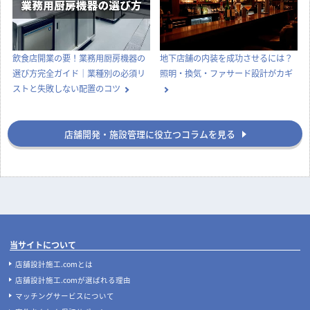
飲食店開業の要！業務用厨房機器の
地下店舗の内装を成功させるには？
選び方完全ガイド｜業種別の必須リ
照明・換気・ファサード設計がカギ
ストと失敗しない配置のコツ
店舗開発・施設管理に役立つコラムを見る
当サイトについて
店舗設計施工.comとは
店舗設計施工.comが選ばれる理由
マッチングサービスについて