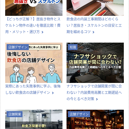
【どっちが正解？】居抜き物件とス
飲食店の内装工事期間はどのくら
ケルトン物件の違いを徹底比較！費
い？居抜き・スケルトンの目安と工
用・メリット・選び方
期を縮めるコツ
店舗デザイン
知識
実際にあった失敗事例に学ぶ、後悔
ナフサショックで店舗開業が間に合
しない飲食店の店舗デザイン
わない？内装費用高騰と工期遅延へ
の今とるべき対策
店舗開業
店舗デザイン