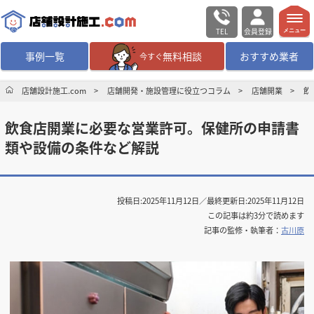
TEL
会員登録
メニュー
事例一覧
無料相談
おすすめ業者
今すぐ
無料相談
ログイン／会員登録
店舗設計施工.com
店舗開発・施設管理に役立つコラム
店舗開業
飲
飲食店開業に必要な営業許可。保健所の申請書
デザイン設計・施工
業者を探す
類や設備の条件など解説
店舗・商業施設の
施工事例を探す
投稿日:
2025年11月12日
／最終更新日:
2025年11月12日
マッチング案件一覧
この記事は約3分で読めます
記事の監修・執筆者：
古川原
店舗設計施工.comとは
内装の費用相場
シミュレーター