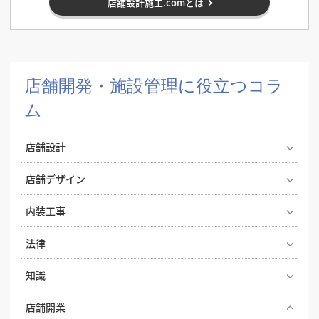
店舗設計施工.comとは
店舗開発・施設管理に役立つコラ
ム
店舗設計
エステサロンの照明で印象が変わる。雰囲気づくりと
店舗デザイン
実用性を両立する照明設計
喫茶店らしい内装をつくる、店舗デザインとスタイル
内装工事
飲食店の成功はコンセプト設計から！開業・改装時に
選びのコツ
押さえたいポイント
オフィス移転の内装工事で失敗しないためのポイン
法律
実際にあった失敗事例に学ぶ、後悔しない飲食店の店
ト！費用相場やスケジュール・業者選びのコツを解説
ドライキッチンとウェットキッチン、飲食店の厨房は
舗デザイン
2026年度の店舗開業や内装工事を有利に進める！補助
知識
どちらがおすすめ？
店舗の内装で失敗しないための内装業者の探し方と選
金獲得に向けた先取り準備ガイド
地下店舗の内装を成功させるには？照明・換気・ファ
び方
小さなカフェで成功するコツ、狭小キッチンの内装ア
ナフサショックで店舗開業が間に合わない？内装費用
店舗開業
サード設計がカギ
飲食店 建築基準法の内装制限とは？開業前に知ってお
イデア