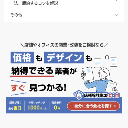
竣工とはどういう意味？今さら聞けない建築用語の基
ラーメン屋の看板製作の費用相場と活用するためのポ
法、節約するコツを解説
店舗デザインに必須の設計図、その見方や役割を解説
礎知識
イント
その他
店舗デザインにおけるトイレ空間の作り方
建築資材はなぜ高騰？ウッドショック、円安、ウクラ
飲食店にロゴって必要？店舗のシンボルとなるロゴの
イナ情勢など理由を解説
役割や決め方
患者様に選ばれる歯科医院の内装デザインのポイント
居酒屋でコの字カウンターが人気の理由と内装のポイ
ント
飲食店の内装工事の際は挨拶状の用意を。注意点、挨
デザイン設計事務所に依頼できることは？業務内容や
クリニック・病院の内装デザインの条件。診療科別の
拶文の書き方について解説
工務店との違いについて
ポイントや色彩の持つ心理効果について解説
＼
店舗やオフィスの開業･改装をご検討なら／
魅力的な店舗入り口・ファサードをデザインするため
の5つの条件
店舗デザイン事例の探し方のコツ、デザイン会社との
プレハブ工法とは？店舗に採用したいなら押さえてお
打ち合わせがうまくいくまとめ方
きたいメリット・デメリットや注意点を解説
居心地の良いカウンター席の高さ・サイズ・形の選び
方を解説
東京出店時の店舗デザイン、東京都内の各エリアや注
生産性を高めるオフィス・事務所の内装デザイン、お
意点について解説
すすめのレイアウト
飲食店のテラス席に許可は必要？申請手続きと設計時
の注意点を解説
店舗入り口のドア・扉デザインで差をつける。店舗の
商品ディスプレイの基本テクニック6選。購入意欲を
顔とも言えるファサードデザインのドアについて解説
高める陳列方法と効果
飲食店の内装レイアウトの基本
します。
需要が急拡大するテイクアウト専門店、店舗デザイン
のポイント
アパレルショップの内装デザインで知っておきたい6