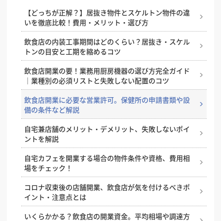
高騰と工期遅延への今とるべき対策
店舗開業のために知っておきたい、内装工事の種類と
きたい安全基準と注意点
おしゃれな塾の作り方。少子化・競合激化の中でも
【どっちが正解？】居抜き物件とスケルトン物件の違
内容
基本を解説！飲食店の厨房レイアウト
飲食店の水道光熱費の相場ってどのくらい？気になる
「選ばれる塾」になるコツ
いを徹底比較！費用・メリット・選び方
飲食店開業の際に知っておきたい、補助金・助成金
削減方法も解説
基礎工事とは？種類と工程・流れをわかりやすく解説
【2025年版】
失敗しない店舗リニューアルのために知っておきたい
かっこいい店舗デザインを叶えるためのコツ
飲食店の内装工事期間はどのくらい？居抜き・スケル
ポイントと注意点
図面記号とは？店舗の内装デザイン・工事でよく見る
トンの目安と工期を縮めるコツ
内装工事の見積もり依頼時の注意点、見積もり項目の
喫煙喫茶はつくれる？実現方法と店内喫煙ルールにつ
図面記号を解説
煙・ニオイ・火気対策がカギ！焼肉屋内装の成功ポイ
見方やポイント
いておさらい
店舗内装はDIYしても良い？自分で作るメリットと注
ント
飲食店開業の要！業務用厨房機器の選び方完全ガイド
意点
上がり框（あがりかまち）とは？設置するメリットや
｜業種別の必須リストと失敗しない配置のコツ
オシャレなコンクリート打ちっぱなしの内装のメリッ
飲食店を開業するなら、個人事業主と法人どっちがい
素材・デザインについて
集客につながる！トリミングサロンの内装ポイントと
ト・デメリット
いの？
店舗改装を成功させるコツ。改装のタイミングや、改
おしゃれ事例
飲食店開業に必要な営業許可。保健所の申請書類や設
装時にやると良い施策とは？
電灯と動力の違いとは？用語の意味と電気料金の違い
備の条件など解説
内装工事の費用と内訳、コストを安く抑えるためのポ
飲食店オーナーが知っておきたい消防法。消防設備の
を解説
人気のBarはこう作る！スタイル別に見る内装デザイ
イント
設置基準や届け出などを解説
店舗にぴったりの床材は？床材の種類と業種別のおす
ン成功のコツ
自宅兼店舗のメリット・デメリット、失敗しないポイ
すめを解説
梁（はり）とは？内装デザイン・工事での役割や、お
ントを解説
DIYでお店のコンセントを増設したい？それ、資格が
悩みやすい店舗内装工事の勘定科目4つについて、例
客様に与える印象について解説
美容室に最適な床材とは？選び方とおすすめ5選
必要です！費用相場も紹介
を挙げながら分かりやすく解説
店舗設計とは？どんな工程があるのか、依頼先はどこ
自宅カフェを開業する場合の物件条件や資格、費用相
かなどの基礎知識
飲食店の看板デザイン。繁盛するお店の看板はここが
中華料理店の内装デザイン成功の秘訣！開業・改装で
場をチェック！
飲食店がスケルトン天井にした場合のメリット・デメ
飲食店開業に必須の消防検査の流れ、内容、ポイント
違う！
失敗しないためのポイントとは？
リット
集客力の高い店舗入り口の特徴。入りやすい飲食店を
コロナ収束後の店舗開業、飲食店が気を付けるべきポ
美容室の開業時に必要な保健所への届け出について解
設計するコツ
店舗設計における巾木（はばき）の役割、高さ、種
集客を左右するエステサロンの内装デザイン。ポイン
イント・注意点とは
内装工事費用における、耐用年数と減価償却
説
類、選び方
ト、費用相場を解説
店舗照明の基礎知識と照明の与える効果
いくらかかる？飲食店の開業資金。平均相場や調達方