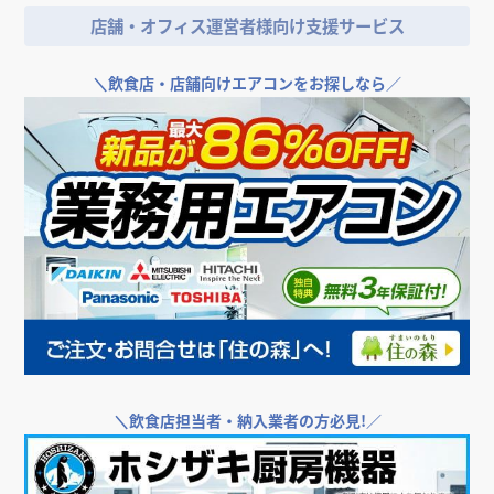
つのポイント
店舗・オフィス運営者様向け支援サービス
おしゃれな飲食店を作る店舗デザインのコツと、店舗
におしゃれさが求められる理由
＼
飲食店・店舗向けエアコンをお探しなら／
繁盛するパン屋は「おしゃれな内装」が要！デザイン
のポイントは？
小さな居酒屋の内装デザイン、成功のポイントと広く
見せるノウハウ
美容室の内装デザインの決め方、おしゃれなデザイン
にするコツ
空間デザインの店舗設計における考え方やポイント、
見落としやすい注意点
おしゃれなカフェを作るコツ！内装デザインの決め
方・ポイント
＼
飲食店担当者・納入業者の方必見!／
飲食店の内装をおしゃれにしたい時おすすめの、資料
の集め方とデータのまとめ方