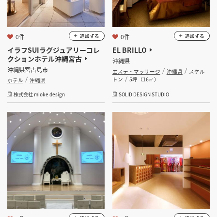
0件
0件
追加する
追加する
イラフSUIラグジュアリーコレ
EL BRILLO
クションホテル沖縄宮古
沖縄県
沖縄県宮古島市
エステ・マッサージ
沖縄県
スケル
トン
5坪（16㎡）
ホテル
沖縄県
株式会社 mioke design
SOLID DESIGN STUDIO