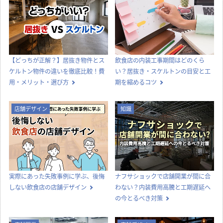
内装工事
店舗デザイン
オフィス移転の内装工事で失敗しな
喫茶店らしい内装をつくる、店舗デ
いためのポイント！費用相場やスケ
ザインとスタイル選びのコツ
ジュール・業者選びのコツを解説
店舗開業
店舗開業
【どっちが正解？】居抜き物件とス
飲食店の内装工事期間はどのくら
ケルトン物件の違いを徹底比較！費
い？居抜き・スケルトンの目安と工
用・メリット・選び方
期を縮めるコツ