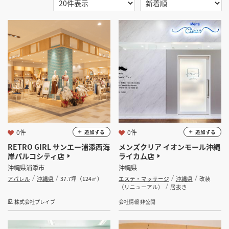
選択する
地域
掲載希望のデザイン
設計・施工会社様へ
沖縄県
店舗開業・改装を
ご検討中の方へ
選択する
業種
選択する
設計・施工範囲
選択する
設計施工会社
0件
0件
追加する
追加する
RETRO GIRL サンエー浦添西海
メンズクリア イオンモール沖縄
岸パルコシティ店
ライカム店
金額
沖縄県浦添市
沖縄県
アパレル
沖縄県
37.7坪（124㎡）
エステ・マッサージ
沖縄県
改装
会員ログインすると検索できます。
（リニューアル）
居抜き
株式会社プレイブ
会社情報 非公開
坪数