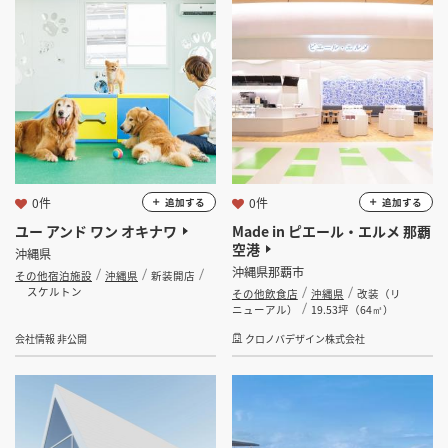
坪 ～
坪
フリーワード
0件
0件
追加する
追加する
検索する
ユー アンド ワン オキナワ
Made in ピエール・エルメ 那覇
空港
沖縄県
沖縄県那覇市
その他宿泊施設
沖縄県
新装開店
スケルトン
その他飲食店
沖縄県
改装（リ
ニューアル）
19.53坪（64㎡）
会社情報 非公開
クロノバデザイン株式会社