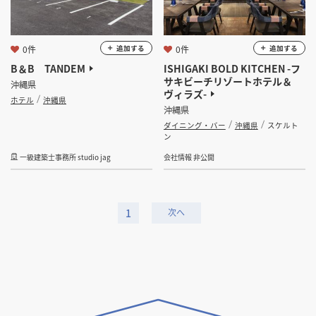
0件
0件
追加する
追加する
B＆B TANDEM
ISHIGAKI BOLD KITCHEN -フ
サキビーチリゾートホテル＆
沖縄県
ヴィラズ-
ホテル
沖縄県
沖縄県
ダイニング・バー
沖縄県
スケルト
ン
一級建築士事務所 studio jag
会社情報 非公開
1