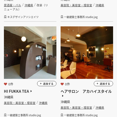
居酒屋・バル
沖縄県
改装（リ
美容院・美容室・理容室
沖縄県
ニューアル）
キスデザインアソシエイツ
一級建築士事務所 studio jag
0件
0件
追加する
追加する
HI FUKKA TEA
ヘアサロン アカハイスタイル
沖縄県
沖縄県
美容院・美容室・理容室
沖縄県
美容院・美容室・理容室
沖縄県
一級建築士事務所 studio jag
一級建築士事務所 studio jag