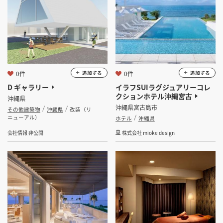
0件
0件
追加する
追加する
D ギャラリー
イラフSUIラグジュアリーコレ
クションホテル沖縄宮古
沖縄県
沖縄県宮古島市
その他建築物
沖縄県
改装（リ
ニューアル）
ホテル
沖縄県
会社情報 非公開
株式会社 mioke design