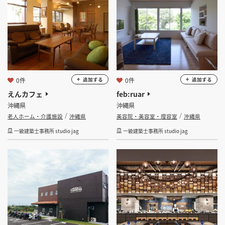
0件
0件
追加する
追加する
えんカフェ
feb:ruar
沖縄県
沖縄県
老人ホーム・介護施設
沖縄県
美容院・美容室・理容室
沖縄県
一級建築士事務所 studio jag
一級建築士事務所 studio jag