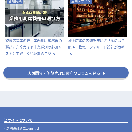
店舗デザイン
知識
実際にあった失敗事例に学ぶ、後悔
ナフサショックで店舗開業が間に合
しない飲食店の店舗デザイン
わない？内装費用高騰と工期遅延へ
の今とるべき対策
店舗開業
店舗デザイン
飲食店開業の要！業務用厨房機器の
地下店舗の内装を成功させるには？
選び方完全ガイド｜業種別の必須リ
照明・換気・ファサード設計がカギ
ストと失敗しない配置のコツ