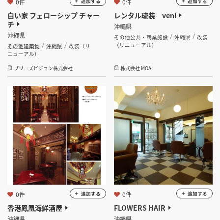
0件
0件
追加する
追加する
白い家 フェローシップ チャー
レンタル琉装 veni
チ
沖縄県
沖縄県
その他公共・商業施設
沖縄県
改装
（リニューアル）
その他建築物
沖縄県
改装（リ
ニューアル）
ブリーズビジョン株式会社
株式会社 MOAI
0件
0件
追加する
追加する
香港鳳凰海鮮酒屋
FLOWERS HAIR
沖縄県
沖縄県