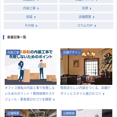
column
店舗開発・施設管理に
役立つコラム
店舗設計施工.comでは、飲食店・店舗・オフィスの開業・出店・改装
に役立つ情報や知識を発信中！
カテゴリー別に見る
店舗設計
店舗デザイン
内装工事
法律
知識
店舗開業
その他
コラムTOP
新着記事一覧