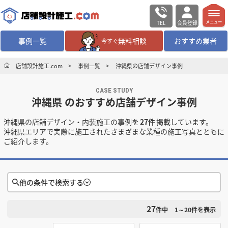
TEL
会員登録
メニュー
事例一覧
無料相談
おすすめ業者
今すぐ
無料相談
ログイン／会員登録
店舗設計施工.com
事例一覧
沖縄県の店舗デザイン事例
CASE STUDY
デザイン設計・施工
業者を探す
沖縄県 のおすすめ店舗デザイン事例
沖縄県の店舗デザイン・内装施工の事例を
27件
掲載しています。
店舗・商業施設の
施工事例を探す
沖縄県エリアで実際に施工されたさまざまな業種の施工写真とともに
ご紹介します。
マッチング案件一覧
店舗設計施工.comとは
他の条件で検索する
27
検索条件をクリア
内装の費用相場
シミュレーター
件中
1～20
件を表示