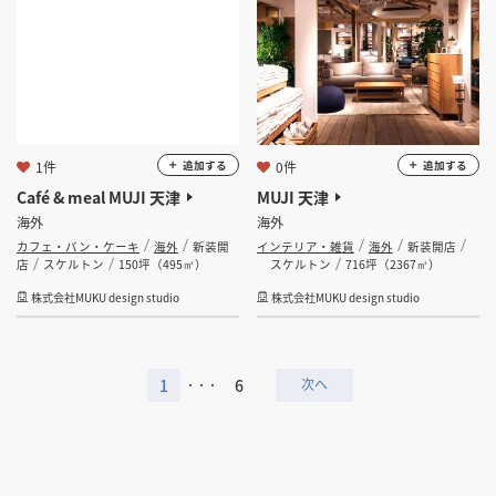
1件
0件
追加する
追加する
Café & meal MUJI 天津
MUJI 天津
海外
海外
カフェ・パン・ケーキ
海外
新装開
インテリア・雑貨
海外
新装開店
店
スケルトン
150坪（495㎡）
スケルトン
716坪（2367㎡）
株式会社MUKU design studio
株式会社MUKU design studio
1
6
・・・