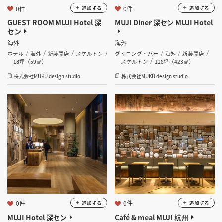
0件
0件
追加する
追加する
GUEST ROOM MUJI Hotel 深
MUJI Diner 深セン MUJI Hotel
セン
海外
海外
ホテル
海外
新装開店
スケルトン
ダイニング・バー
海外
新装開店
18坪（59㎡）
スケルトン
128坪（423㎡）
株式会社MUKU design studio
株式会社MUKU design studio
0件
0件
追加する
追加する
MUJI Hotel 深セン
Café & meal MUJI 杭州