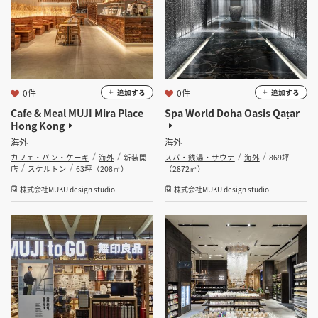
0件
0件
追加する
追加する
Cafe & Meal MUJI Mira Place
Spa World Doha Oasis Qaṭar
Hong Kong
海外
海外
カフェ・パン・ケーキ
海外
新装開
スパ・銭湯・サウナ
海外
869坪
店
スケルトン
63坪（208㎡）
（2872㎡）
株式会社MUKU design studio
株式会社MUKU design studio