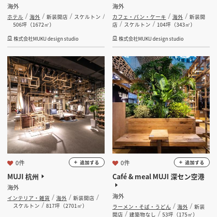
海外
海外
ホテル
海外
新装開店
スケルトン
カフェ・パン・ケーキ
海外
新装開
506坪（1672㎡）
店
スケルトン
104坪（343㎡）
株式会社MUKU design studio
株式会社MUKU design studio
0件
0件
追加する
追加する
MUJI 杭州
Café & meal MUJI 深セン空港
海外
海外
インテリア・雑貨
海外
新装開店
スケルトン
817坪（2701㎡）
ラーメン・そば・うどん
海外
新装
開店
建築物なし
53坪（175㎡）