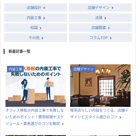
column
店舗開発・施設管理に
役立つコラム
店舗設計施工.comでは、飲食店・店舗・オフィスの開業・出店・改装
に役立つ情報や知識を発信中！
カテゴリー別に見る
店舗設計
店舗デザイン
内装工事
法律
知識
店舗開業
その他
コラムTOP
新着記事一覧