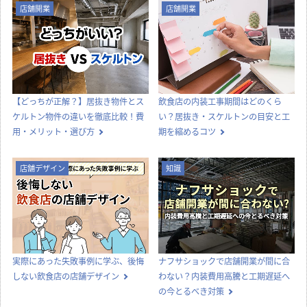
内装工事
店舗デザイン
オフィス移転の内装工事で失敗しな
喫茶店らしい内装をつくる、店舗デ
いためのポイント！費用相場やスケ
ザインとスタイル選びのコツ
ジュール・業者選びのコツを解説
店舗開業
店舗開業
【どっちが正解？】居抜き物件とス
飲食店の内装工事期間はどのくら
ケルトン物件の違いを徹底比較！費
い？居抜き・スケルトンの目安と工
用・メリット・選び方
期を縮めるコツ