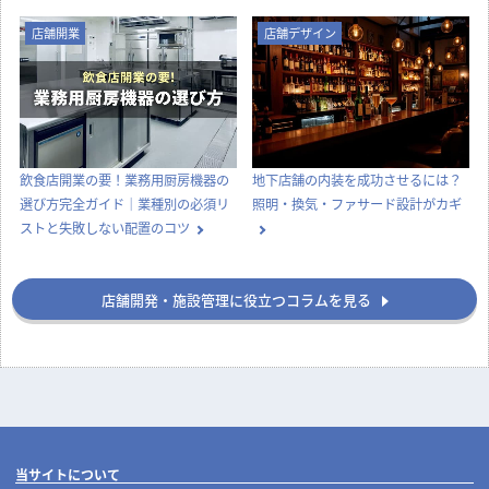
店舗デザイン
知識
実際にあった失敗事例に学ぶ、後悔
ナフサショックで店舗開業が間に合
しない飲食店の店舗デザイン
わない？内装費用高騰と工期遅延へ
の今とるべき対策
店舗開業
店舗デザイン
飲食店開業の要！業務用厨房機器の
地下店舗の内装を成功させるには？
選び方完全ガイド｜業種別の必須リ
照明・換気・ファサード設計がカギ