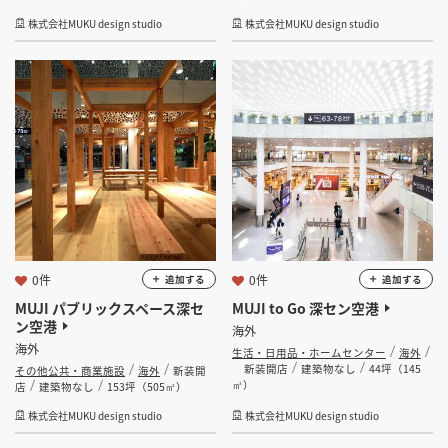
株式会社MUKU design studio
株式会社MUKU design studio
0件
0件
追加する
追加する
MUJI パブリックスペース深セ
MUJI to Go 深セン空港
ン空港
海外
海外
生活・日用品・ホームセンター
海外
新装開店
建築物なし
44坪（145
その他公共・商業施設
海外
新装開
㎡）
店
建築物なし
153坪（505㎡）
株式会社MUKU design studio
株式会社MUKU design studio