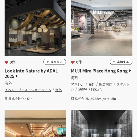
坪 ～
坪
フリーワード
0件
0件
追加する
追加する
検索する
Look into Nature by ADAL
MUJI Mira Place Hong Kong
2025
海外
海外
アパレル
海外
新装開店
スケルト
ン
560坪（1851㎡）
イベントブース・ショールーム
海外
株式会社 Old Kan
株式会社MUKU design studio