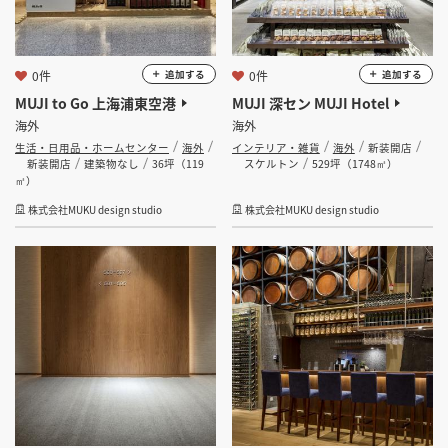
0件
0件
追加する
追加する
MUJI to Go 上海浦東空港
MUJI 深セン MUJI Hotel
海外
海外
生活・日用品・ホームセンター
海外
インテリア・雑貨
海外
新装開店
新装開店
建築物なし
36坪（119
スケルトン
529坪（1748㎡）
㎡）
株式会社MUKU design studio
株式会社MUKU design studio