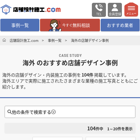
TEL
会員登録
メニュー
事例一覧
無料相談
おすすめ業者
今すぐ
無料相談
ログイン／会員登録
店舗設計施工.com
事例一覧
海外の店舗デザイン事例
CASE STUDY
デザイン設計・施工
業者を探す
海外 のおすすめ店舗デザイン事例
海外の店舗デザイン・内装施工の事例を
104件
掲載しています。
店舗・商業施設の
施工事例を探す
海外エリアで実際に施工されたさまざまな業種の施工写真とともにご
紹介します。
マッチング案件一覧
店舗設計施工.comとは
他の条件で検索する
104
検索条件をクリア
内装の費用相場
シミュレーター
件中
1～20
件を表示