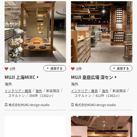
0件
0件
追加する
追加する
MUJI 上海MIXC
MUJI 皇庭広場 深セン
海外
海外
インテリア・雑貨
海外
新装開店
インテリア・雑貨
海外
新装開店
スケルトン
394坪（1302㎡）
スケルトン
412坪（1362㎡）
株式会社MUKU design studio
株式会社MUKU design studio