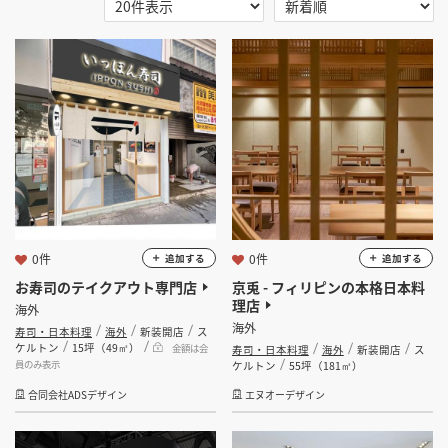
選択する
地域
掲載希望のデザイン
設計・施工会社様へ
海外
店舗開業・改装を
ご検討中の方へ
選択する
業種
選択する
設計・施工範囲
選択する
設計施工会社
0件
0件
追加する
追加する
お寿司のテイクアウト専門店
京兎 - フィリピンの本格日本料
理店
海外
金額
海外
寿司・日本料理
海外
新装開店
ス
ケルトン
15坪（49㎡）
金額は会
寿司・日本料理
海外
新装開店
ス
会員ログインすると検索できます。
員のみ表示
ケルトン
55坪（181㎡）
合同会社ADSデザイン
エヌオーデザイン
坪数