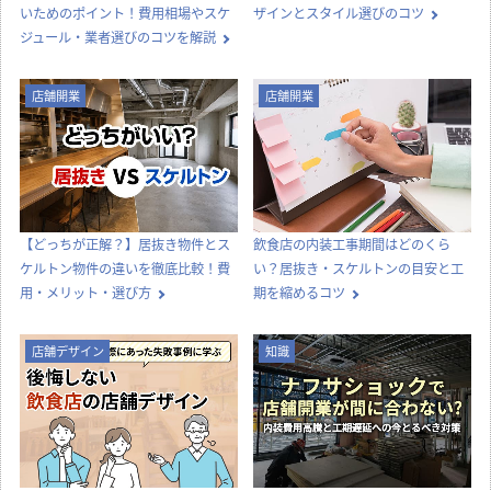
いためのポイント！費用相場やスケ
ザインとスタイル選びのコツ
ジュール・業者選びのコツを解説
店舗開業
店舗開業
【どっちが正解？】居抜き物件とス
飲食店の内装工事期間はどのくら
ケルトン物件の違いを徹底比較！費
い？居抜き・スケルトンの目安と工
用・メリット・選び方
期を縮めるコツ
店舗デザイン
知識