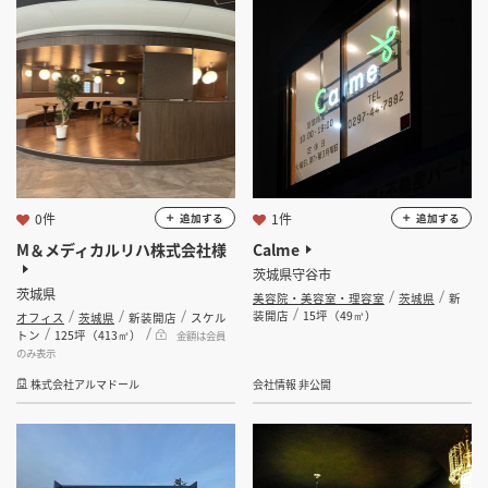
坪 ～
坪
フリーワード
0件
1件
追加する
追加する
検索する
M＆メディカルリハ株式会社様
Calme
茨城県守谷市
茨城県
美容院・美容室・理容室
茨城県
新
装開店
15坪（49㎡）
オフィス
茨城県
新装開店
スケル
トン
125坪（413㎡）
金額は会員
のみ表示
株式会社アルマドール
会社情報 非公開