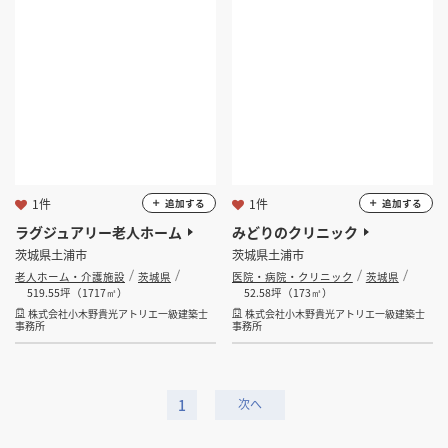
1件
1件
追加する
追加する
ラグジュアリー老人ホーム
みどりのクリニック
茨城県土浦市
茨城県土浦市
老人ホーム・介護施設
茨城県
医院・病院・クリニック
茨城県
519.55坪（1717㎡）
52.58坪（173㎡）
株式会社小木野貴光アトリエ一級建築士
株式会社小木野貴光アトリエ一級建築士
事務所
事務所
1