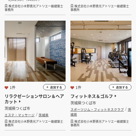
株式会社小木野貴光アトリエ一級建築士
株式会社小木野貴光アトリエ一級建築士
事務所
事務所
1件
1件
追加する
追加する
リラクゼーションサロン＆ヘア
フィットネス＆ゴルフ
カット
茨城県つくば市
茨城県つくば市
スポーツジム・フィットネスクラブ
茨
城県
エステ・マッサージ
茨城県
株式会社小木野貴光アトリエ一級建築士
株式会社小木野貴光アトリエ一級建築士
事務所
事務所