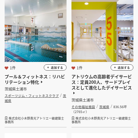
1件
1件
追加する
追加する
プール＆フィットネス：リハビ
アトリウムの高齢者デイサービ
リテーション特化
ス：定員200人、サードプレイ
スとして進化したデイサービス
茨城県土浦市
スポーツジム・フィットネスクラブ
茨
茨城県土浦市
城県
その他福祉施設
茨城県
836.56坪
（2765㎡）
株式会社小木野貴光アトリエ一級建築士
株式会社小木野貴光アトリエ一級建築士
事務所
事務所