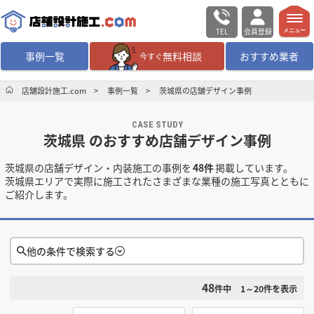
TEL
会員登録
メニュー
事例一覧
無料相談
おすすめ業者
今すぐ
無料相談
ログイン／会員登録
店舗設計施工.com
事例一覧
茨城県の店舗デザイン事例
CASE STUDY
デザイン設計・施工
業者を探す
茨城県 のおすすめ店舗デザイン事例
茨城県の店舗デザイン・内装施工の事例を
48件
掲載しています。
店舗・商業施設の
施工事例を探す
茨城県エリアで実際に施工されたさまざまな業種の施工写真とともに
ご紹介します。
マッチング案件一覧
店舗設計施工.comとは
他の条件で検索する
48
検索条件をクリア
内装の費用相場
シミュレーター
件中
1～20
件を表示