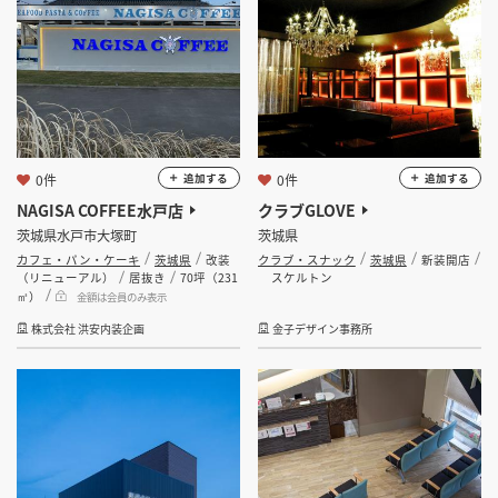
0件
0件
追加する
追加する
NAGISA COFFEE水戸店
クラブGLOVE
茨城県水戸市大塚町
茨城県
カフェ・パン・ケーキ
茨城県
改装
クラブ・スナック
茨城県
新装開店
（リニューアル）
居抜き
70坪（231
スケルトン
㎡）
金額は会員のみ表示
株式会社 洪安内装企画
金子デザイン事務所