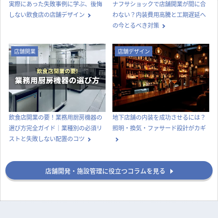
実際にあった失敗事例に学ぶ、後悔
ナフサショックで店舗開業が間に合
しない飲食店の店舗デザイン
わない？内装費用高騰と工期遅延へ
の今とるべき対策
店舗開業
店舗デザイン
飲食店開業の要！業務用厨房機器の
地下店舗の内装を成功させるには？
選び方完全ガイド｜業種別の必須リ
照明・換気・ファサード設計がカギ
ストと失敗しない配置のコツ
店舗開発・施設管理に役立つコラムを見る