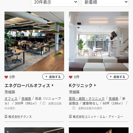
選択する
地域
掲載希望のデザイン
設計・施工会社様へ
茨城県
店舗開業・改装を
ご検討中の方へ
選択する
業種
選択する
設計・施工範囲
選択する
設計施工会社
0件
0件
追加する
追加する
エネグローバルオフィス
Kクリニック
茨城県
茨城県
金額
オフィス
茨城県
改装（リニューア
医院・病院・クリニック
茨城県
新
ル）
300坪（991㎡）
装開店
建築物なし
60坪（198㎡）
金額は会員
会員ログインすると検索できます。
のみ表示
金額は会員のみ表示
株式会社テクノス
株式会社ユニット・エム・アイ・エー
坪数