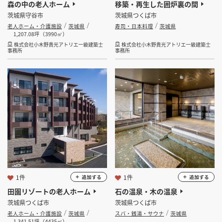
​森の中の老人ホーム
移築・再生した囲炉裏の間
茨城県守谷市
茨城県つくば市
老人ホーム・介護施設
茨城県
寿司・日本料理
茨城県
1,207.08坪（3990㎡）
株式会社小木野貴光アトリエ一級建築士
株式会社小木野貴光アトリエ一級建築士
事務所
事務所
1件
1件
追加する
追加する
田園リゾートの老人ホーム
石の温泉・木の温泉
茨城県つくば市
茨城県つくば市
老人ホーム・介護施設
茨城県
スパ・銭湯・サウナ
茨城県
1,341.51坪（4435㎡）