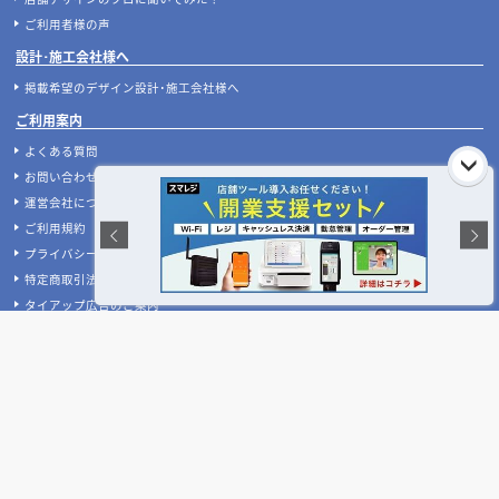
ご利用者様の声
設計･施工会社様へ
掲載希望のデザイン設計･施工会社様へ
ご利用案内
よくある質問
お問い合わせ
運営会社について
ご利用規約
プライバシーポリシー
特定商取引法に基づく表記
タイアップ広告のご案内
お急ぎの方はお電話をどうぞ!
受付時間:平日10:00～17:00(土日祝休)
050-3533-1265
TEL: