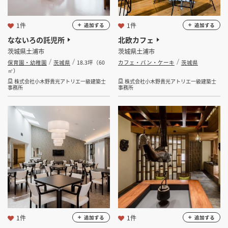
1件
1件
追加する
追加する
なないろの託児所
北欧カフェ
茨城県土浦市
茨城県土浦市
保育園・幼稚園
茨城県
18.3坪（60
カフェ・パン・ケーキ
茨城県
㎡）
株式会社小木野貴光アトリエ一級建築士
株式会社小木野貴光アトリエ一級建築士
事務所
事務所
1件
1件
追加する
追加する