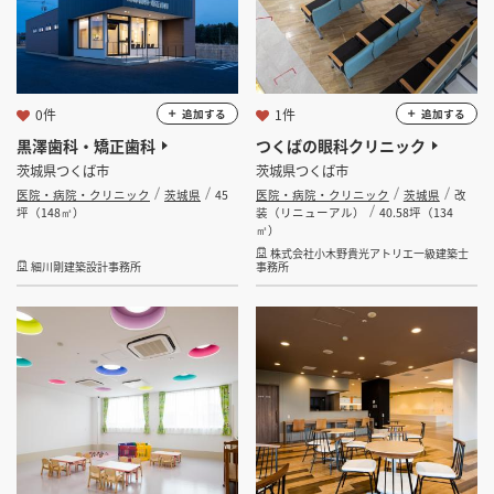
0件
1件
追加する
追加する
黒澤歯科・矯正歯科
つくばの眼科クリニック
茨城県つくば市
茨城県つくば市
医院・病院・クリニック
茨城県
45
医院・病院・クリニック
茨城県
改
坪（148㎡）
装（リニューアル）
40.58坪（134
㎡）
株式会社小木野貴光アトリエ一級建築士
細川剛建築設計事務所
事務所