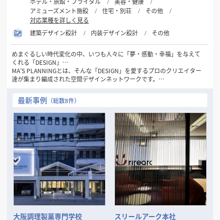
ホテル・旅館・ブライダル
美容・健康
アミューズメント施設
住宅・別荘
その他
対応業種を詳しく見る
建築デザイン設計
内装デザイン設計
その他
めまぐるしい時代変化の中、いつも人々に「夢・感動・幸福」を与えて
くれる「DESIGN」…
MA’S PLANNINGとは、そんな「DESIGN」を愛するプロのクリエイター
達が集まり編成された空間デザインネットワークです。
1981年の創設以来32年間にわたり一貫して“人々にデザインを通して幸
最新事例
（総数8件）
せを感じてもらいたい…”
というシンプルなコンセプトを念頭に「愛のあるDESIGN」を数多くの
お客様に提供してまいりました。
現代のトレンド・ニーズの変化は一層加速し本質の見極めが困難となる
中、この思いを忘れず、変化を的確に捉えながらもけっして流されるこ
とのない
「普遍的DESIGNの可能性」をさらに追求してまいります。
そして、数々の商空間、住空間プランニングで培った確かな経験と実績
を裏付けに
お客様の良きビジネスパートナーとして「最良の空間づくり」をお手伝
いいたします。
大阪調理製菓専門学校
スリールアーク本社