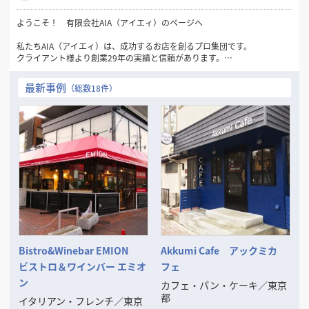
ようこそ！ 有限会社AIA（アイエィ）のページへ
私たちAIA（アイエィ）は、成功するお店を創るプロ集団です。
クライアント様より創業29年の実績と信頼があります。
最初の御相談と御見積りは無料です。
最新事例
（総数18件）
■仕事のおおよその流れは、
お客様からの御相談➡物件探しのお手伝い➡レイアウト・3DCGパースな
どの御提案
➡御見積書の御提案➡成約➡工事施工➡完成引渡し➡開店準備➡オープン
➡アフターフォロー
■その他に次のようなご相談にも応じます、
◦ファイナンスの御相談
◦リースの御相談
◦物件取得の御相談（サブリースや大家さんなどへの対応）
◦その他お店に関するすべての御相談
ご一緒に良いお店を考え、楽しく創りましょう。
Bistro&Winebar EMION
Akkumi Cafe アックミカ
そして成功させましょう。
ビストロ＆ワインバー エミオ
フェ
ン
カフェ・パン・ケーキ
／
東京
都
イタリアン・フレンチ
／
東京