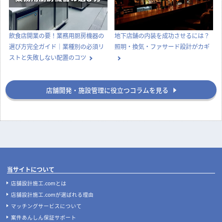
飲食店開業の要！業務用厨房機器の
地下店舗の内装を成功させるには？
選び方完全ガイド｜業種別の必須リ
照明・換気・ファサード設計がカギ
ストと失敗しない配置のコツ
店舗開発・施設管理に役立つコラムを見る
当サイトについて
店舗設計施工.comとは
店舗設計施工.comが選ばれる理由
マッチングサービスについて
案件あんしん保証サポート