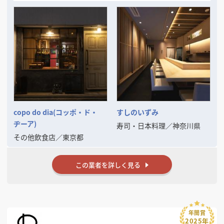
す。
まずはお気兼ねなくご相談ください。
copo do dia(コッポ・ド・
すしのいずみ
ヂーア)
寿司・日本料理
／
神奈川県
その他飲食店
／
東京都
この業者を詳しく見る
年間賞
2025年