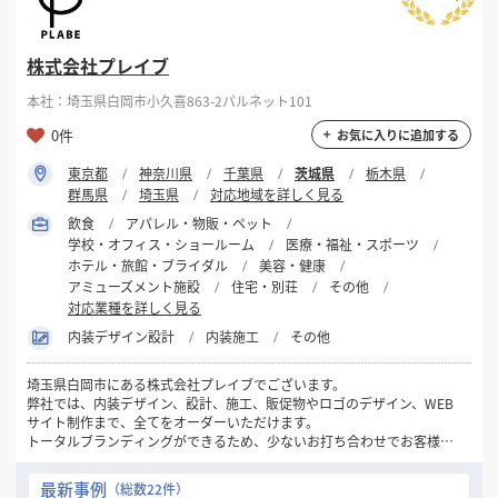
株式会社プレイブ
本社：埼玉県白岡市小久喜863-2パルネット101
0件
お気に入りに追加する
東京都
神奈川県
千葉県
茨城県
栃木県
群馬県
埼玉県
対応地域を詳しく見る
飲食
アパレル・物販・ペット
学校・オフィス・ショールーム
医療・福祉・スポーツ
ホテル・旅館・ブライダル
美容・健康
アミューズメント施設
住宅・別荘
その他
対応業種を詳しく見る
内装デザイン設計
内装施工
その他
埼玉県白岡市にある株式会社プレイブでございます。
弊社では、内装デザイン、設計、施工、販促物やロゴのデザイン、WEB
サイト制作まで、全てをオーダーいただけます。
トータルブランディングができるため、少ないお打ち合わせでお客様の
右腕として円滑に進めることができます。
私たちが携わった全ての人のBEST PLACEを作るお手伝いができたらと
最新事例
（総数22件）
思います。