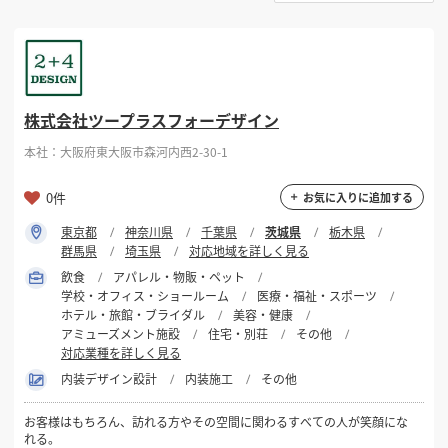
選択する
対応可能地域
掲載希望のデザイン
設計・施工会社様へ
茨城県
店舗開業・改装を
ご検討中の方へ
選択する
対応可能業種
株式会社ツープラスフォーデザイン
本社：大阪府東大阪市森河内西2-30-1
選択する
設計・施工範囲
0件
お気に入りに追加する
東京都
神奈川県
千葉県
茨城県
栃木県
フリーワード
群馬県
埼玉県
対応地域を詳しく見る
飲食
アパレル・物販・ペット
学校・オフィス・ショールーム
医療・福祉・スポーツ
ホテル・旅館・ブライダル
美容・健康
アミューズメント施設
住宅・別荘
その他
対応業種を詳しく見る
検索する
内装デザイン設計
内装施工
その他
お客様はもちろん、訪れる方やその空間に関わるすべての人が笑顔にな
れる。