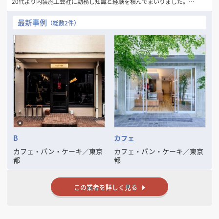
20代より内装施工会社に勤務し知識と経験を積んでまいりました。
会社員時代は主に大手飲食店の担当者として、プランの打ち合わせから
積算、現場管理までの業務を任されておりました。
最新事例
（総数2件）
その経験を活かす為、2014年に独立起業致しました。
飲食店・物販店・事務所まで全ての業種の施工をお請けすることができ
ます。
提携設計者もおりますので、設計からのご依頼も対応可能です。
また近年ではマンションのリノベーション工事も行っております。
店舗施工で経た技術と経験により、施主様には大変好評をいただいてお
ります。
常に質の高い空間作りを目指しておりますので、必ずご満足頂けると思
います。
B
カフェ
カフェ・パン・ケーキ
／
東京
カフェ・パン・ケーキ
／
東京
都
都
この業者を詳しく見る