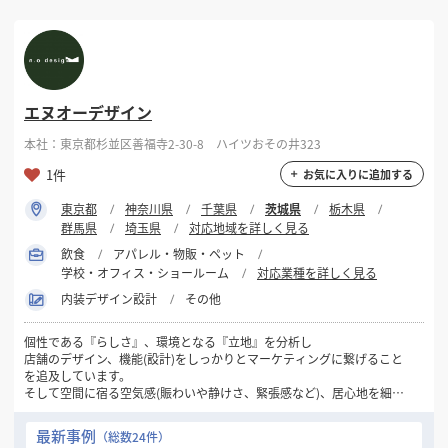
エヌオーデザイン
本社：東京都杉並区善福寺2-30-8 ハイツおその井323
1件
お気に入りに追加する
東京都
神奈川県
千葉県
茨城県
栃木県
群馬県
埼玉県
対応地域を詳しく見る
飲食
アパレル・物販・ペット
学校・オフィス・ショールーム
対応業種を詳しく見る
内装デザイン設計
その他
個性である『らしさ』、環境となる『立地』を分析し
店舗のデザイン、機能(設計)をしっかりとマーケティングに繋げること
を追及しています。
そして空間に宿る空気感(賑わいや静けさ、緊張感など)、居心地を細や
かなデザイン・設計で表現することがとても大事だと考えています。
最新事例
（総数24件）
限られた予算内で魅力のある空間、お店を作るのが使命と考えていま