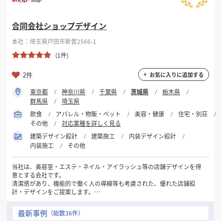
合同会社ショップデザイン
本社：埼玉県戸田市新曽2566-1
(1件)
2件
お気に入りに追加する
東京都
神奈川県
千葉県
茨城県
栃木県
群馬県
埼玉県
飲食
アパレル・物販・ペット
美容・健康
住宅・別荘
その他
対応業種を詳しく見る
建築デザイン設計
建築施工
内装デザイン設計
内装施工
その他
当社は、美容室・エステ・ネイル・アイラッシュ等の店舗デザインを得
意とする会社です。
清潔感があり、機能的で働く人の導線等も考慮された、優れた店舗設
計・デザインをご提案します。
美容関係の店舗づくりでお悩みの方は、ぜひ当社にお問い合わせくださ
い！
最新事例
（総数36件）