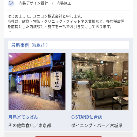
内装デザイン設計
内装施工
はじめまして。ユニコン株式会社と申します。
当社は、飲食・物販・クリニック・フィットネス業態など、多店舗展開
を前提とした内装設計・施工を一括でお引き受けしております。
新規出店・改装・業態転換など、多店舗企業様にとって重要な局面で
「標準化 × コスト最適化 × スピード」をバランス良く実現できるのが
最新事例
（総数2件）
当社の強みです。
VE（バリューエンジニアリング）提案を通じて、コストを抑えながらも
ブランドの世界観を保った施工を実現。夜間・短納期・遠方対応も可能
です。
現在、全国エリアでのスポット案件・継続支援体制の構築も進めてお
り、信頼関係を重視したパートナーシップ型の対応を行っております。
出店拡大や施設リブランディングをお考えの企業様の右腕として、
**「現場を理解した提案ができる内装会社」**としてぜひご検討くださ
い。
まずは御社のご意向・条件をヒアリングさせていただけましたら幸いで
す。
月島どてっぱん
C-STAND仙台店
その他飲食店
／
東京都
ダイニング・バー
／
宮城県