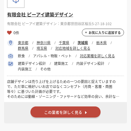
有限会社 ピーアイ建築デザイン
有限会社 ピーアイ建築デザイン：東京都世田谷区桜丘5-27-18-102
0件
お気に入りに追加する
東京都
神奈川県
千葉県
茨城県
栃木県
群馬県
埼玉県
対応地域を詳しく見る
飲食
アパレル・物販・ペット
対応業種を詳しく見る
建築デザイン設計
建築施工
内装デザイン設計
内装施工
その他
店舗デザインは売り上げを上げるための一つの要因と捉えていますの
で、ただ単に格好いいお店ではなくコンセプト（月商・客層・商圏
等々）に基づいた計画が必要です。
そのためには動線・ゾーニング・ファサードなど効率の良い、余計な予
算を掛けないご提案をさせていただきます。
木や古材・古建具・和紙・レトロガラスなど素材が持つ“味”を活かしな
この業者を詳しく見る
がら何か懐かしさを感じるアンティークな手造り空間がお好みでしたら
是非お声掛けください。