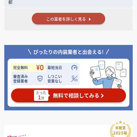
都
この業者を詳しく見る
ぴったりの内装業者と出会える!
完全無料
最短当日
審査済み
しつこい
登録業者
営業なし
たった
無料で相談してみる
1
分
年間賞
2025年