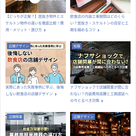
【どっちが正解？】居抜き物件とス
飲食店の内装工事期間はどのくら
ケルトン物件の違いを徹底比較！費
い？居抜き・スケルトンの目安と工
用・メリット・選び方
期を縮めるコツ
店舗デザイン
知識
実際にあった失敗事例に学ぶ、後悔
ナフサショックで店舗開業が間に合
しない飲食店の店舗デザイン
わない？内装費用高騰と工期遅延へ
の今とるべき対策
店舗開業
店舗デザイン