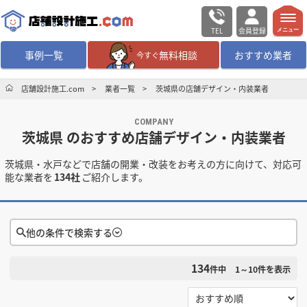
TEL
会員登録
メニュー
事例一覧
無料相談
おすすめ業者
今すぐ
無料相談
ログイン／会員登録
店舗設計施工.com
業者一覧
茨城県の店舗デザイン・内装業者
COMPANY
デザイン設計・施工
業者を探す
茨城県 のおすすめ店舗デザイン・内装業者
茨城県・水戸などで店舗の開業・改装をお考えの方に向けて、対応可
店舗・商業施設の
施工事例を探す
能な業者を
134社
ご紹介します。
マッチング案件一覧
他の条件で検索する
店舗設計施工.comとは
134
件中
1～10
件を表示
検索条件をクリア
内装の費用相場
シミュレーター