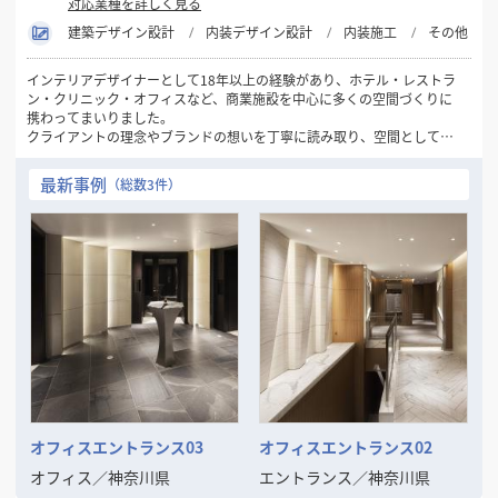
対応業種を詳しく見る
建築デザイン設計
内装デザイン設計
内装施工
その他
インテリアデザイナーとして18年以上の経験があり、ホテル・レストラ
ン・クリニック・オフィスなど、商業施設を中心に多くの空間づくりに
携わってまいりました。
クライアントの理念やブランドの想いを丁寧に読み取り、空間として表
現することを得意としています。ご予算に応じた最適なご提案を行いな
がらも、他にはないアイデアとデザインの力で、価値ある空間の実現を
最新事例
（総数3件）
目指してきました。
また、企画から竣工まで一貫して一人の担当者が対応する体制を大切に
しており、意図のぶれない進行や安心感にもご好評をいただいていま
す。
デザインの力で空間の魅力や機能を高めたいとお考えの方と、ご一緒で
きる機会を心より楽しみにしております。
オフィスエントランス03
オフィスエントランス02
オフィス
／
神奈川県
エントランス
／
神奈川県