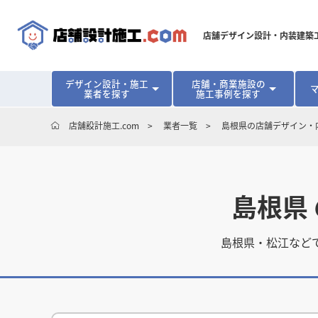
店舗デザイン設計・内装建築
デザイン設計・施工
店舗・商業施設の
業者を探す
施工事例を探す
対応可能地域から探す
地域から探す
開業･改装をご検討中の方へ
店舗設計施工.com
業者一覧
島根県の店舗デザイン・
北海道
北海道
青森県
青森県
岩手県
岩手県
宮城
宮城
北海道・東北
北海道・東北
見積り額が安くなる理由
物件契約前に業者を決めるメリット
福島県
福島県
マッチングまでの流れ
よくある質問
店舗オーナーの内装
東京都
東京都
神奈川県
神奈川県
千葉県
千葉県
茨
茨
関東
関東
島根県
埼玉県
埼玉県
愛知県
愛知県
新潟県
新潟県
富山県
富山県
石川
石川
中部
中部
島根県・松江など
長野県
長野県
岐阜県
岐阜県
静岡県
静岡県
大阪府
大阪府
兵庫県
兵庫県
京都府
京都府
三重
三重
関西
関西
和歌山県
和歌山県
鳥取県
鳥取県
島根県
島根県
岡山県
岡山県
広島
広島
中国
中国