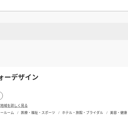
県
県
ホテル・旅
ホテル
旅
ホテル・旅
ホテル
旅
館・ブライダ
館・ブライダ
ル
その他宿泊施設
県
県
大分県
大分県
宮崎県
宮崎県
ル
美容院・美容室
美容院・美容室
美容・健康
美容・健康
エステ・マッサ
エステ・マッサ
パチンコ・スロ
パチンコ・スロ
アミューズメ
アミューズメ
おすすめ内装業者をもっと見る
ント施設
マンガ喫茶
ント施設
マンガ喫茶
場
費用相場をもっと見る
する
島根県
住宅（戸建）
住宅・別荘
住宅（戸建）
住宅・別荘
その他建築物
その他
その他建築物
その他
する
ォーデザイン
すべてのデザイン設計施工業者を見る
すべてのデザイン設計・施工事例を見る
する
応地域を詳しく見る
ョールーム
医療・福祉・スポーツ
ホテル・旅館・ブライダル
美容・健康