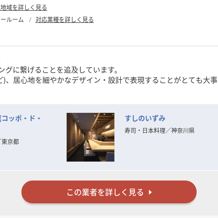
応地域を詳しく見る
ョールーム
対応業種を詳しく見る
し
ィングに繋げることを追及しています。
ど)、居心地を細やかなデザイン・設計で表現することがとても大
使命と考えています。
dia(コッポ・ド・
すしのいずみ
寿司・日本料理
／
神奈川県
／
東京都
この業者を詳しく見る