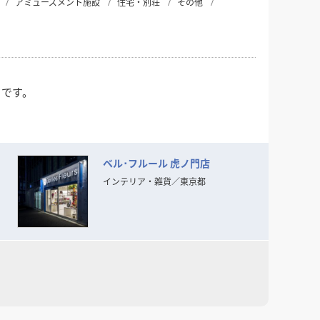
アミューズメント施設
住宅・別荘
その他
クです。
ベル･フルール 虎ノ門店
らもけっして流されることのない
インテリア・雑貨
／
東京都