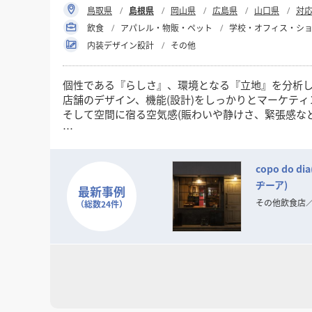
鳥取県
島根県
岡山県
広島県
山口県
対
飲食
アパレル・物販・ペット
学校・オフィス・シ
内装デザイン設計
その他
個性である『らしさ』、環境となる『立地』を分析
店舗のデザイン、機能(設計)をしっかりとマーケテ
そして空間に宿る空気感(賑わいや静けさ、緊張感な
限られた予算内で魅力のある空間、お店を作るのが
まずはお気兼ねなくご相談ください。
copo do 
ヂーア)
最新事例
その他飲食店
（総数24件）