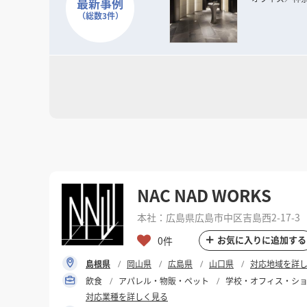
最新事例
（総数3件）
NAC NAD WORKS
本社：広島県広島市中区吉島西2-17-3
お気に入りに追加する
0件
島根県
岡山県
広島県
山口県
対応地域を詳
飲食
アパレル・物販・ペット
学校・オフィス・シ
対応業種を詳しく見る