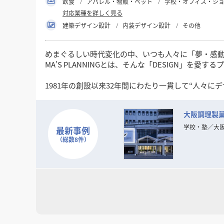
飲食
アパレル・物販・ペット
学校・オフィス・シ
対応業種を詳しく見る
建築デザイン設計
内装デザイン設計
その他
めまぐるしい時代変化の中、いつも人々に「夢・感動・
MA’S PLANNINGとは、そんな「DESIGN」
1981年の創設以来32年間にわたり一貫して“人々に
というシンプルなコンセプトを念頭に「愛のあるDES
大阪調理製
現代のトレンド・ニーズの変化は一層加速し本質の
「普遍的DESIGNの可能性」をさらに追求してまいり
学校・塾
／
大
最新事例
（総数8件）
そして、数々の商空間、住空間プランニングで培っ
お客様の良きビジネスパートナーとして「最良の空