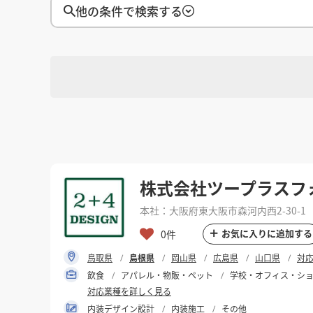
徳島県
徳島県
香川県
香川県
愛媛県
愛媛県
高知
高知
四国
四国
他の条件で検索する
福岡県
福岡県
佐賀県
佐賀県
長崎県
長崎県
熊本
熊本
九州・沖縄
九州・沖縄
鹿児島県
鹿児島県
沖縄県
沖縄県
おすすめの内装業者
海外
その他地域
その他
費用相場を調べる
東京のおすすめ内装業者
神奈川･横浜のおすすめ内装業者
おすすめ内装業者ランキング
カフェの内装工事の費用相場
居酒屋･バルの内装工事の費用相
選択
対応可能地域
業種別 内装工事の費用相場
選択
対応可能業種
株式会社ツープラスフ
本社：大阪府東大阪市森河内西2-30-1
選択
設計・施工範囲
お気に入りに追加する
0件
鳥取県
島根県
岡山県
広島県
山口県
対
飲食
アパレル・物販・ペット
学校・オフィス・シ
フリーワード
対応業種を詳しく見る
内装デザイン設計
内装施工
その他