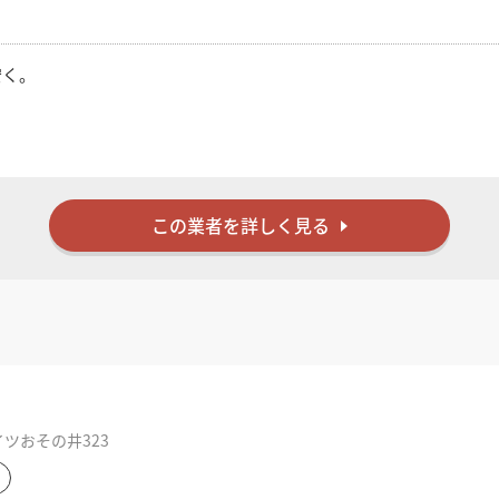
安く。
と視野が広がるエッセンスを添える。
ています。
この業者を詳しく見る
以外の「こと」や「ひと」は削減する。
を維持する。
だくために。
イツおその井323