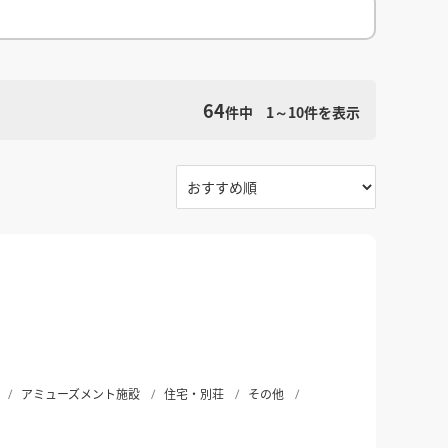
館
民泊
ブライダル・ウェディング会場
館
ブライダル・ウェディング会場
その他宿泊施設
・理容室
ネイルサロン・ビューティーサロン
・理容室
ネイルサロン・ビューティーサロン
ージ
スパ・銭湯・サウナ
その他美容健康施設
ージ
スパ・銭湯・サウナ
その他美容健康施設
64
件中
1～10
件を表示
検索条件をクリア
ット
カラオケ
ボーリング
ダーツ・ビリヤード
ット
カラオケ
ボーリング
ダーツ・ビリヤード
ゲームセンター
その他アミューズメント
ゲームセンター
その他アミューズメント
住宅（マンション・アパート）
別荘
住居その他
住宅（マンション・アパート）
別荘
住居その他
アミューズメント施設
住宅・別荘
その他