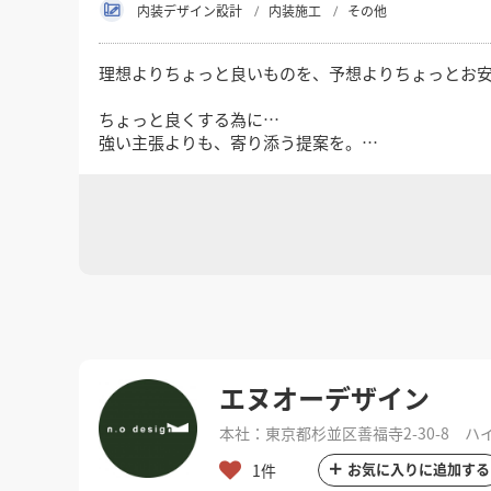
内装デザイン設計
内装施工
その他
理想よりちょっと良いものを、予想よりちょっとお
ちょっと良くする為に…
強い主張よりも、寄り添う提案を。
大胆さよりも、納得感を大切にしています。
クライアントの要件を正しく受け止めた上で ちょっ
それが、長く納得して使える空間につながると考え
ちょっとお安くする為に…
空間をつくる「もの」や「ひと」にお金を使いそれ
良いものと良いつくり手を厳選し、ミニマムな体制
限られた予算の中で、最大限の満足感を感じていた
エヌオーデザイン
本社：東京都杉並区善福寺2-30-8 ハ
お気に入りに追加する
1件