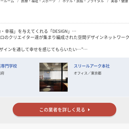
ョールーム
医療・福祉・スポーツ
ホテル・旅館・ブライダル
美容・健康
幸福」を与えてくれる「DESIGN」…
を愛するプロのクリエイター達が集まり編成された空間デザインネットワー
デザインを通して幸せを感じてもらいたい…”
IGN」を数多くのお客様に提供してまいりました。
菓専門学校
スリールアーク本社
見極めが困難となる中、この思いを忘れず、変化を的確に捉えなが
ます。
阪府
オフィス
／
東京都
た確かな経験と実績を裏付けに
間づくり」をお手伝いいたします。
この業者を詳しく見る