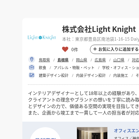
株式会社Light Knight
本社：東京都豊島区南池袋1-16-15 Daiya G
お気に入りに追加する
0件
鳥取県
島根県
岡山県
広島県
山口県
対
飲食
アパレル・物販・ペット
学校・オフィス・シ
建築デザイン設計
内装デザイン設計
内装施工
インテリアデザイナーとして18年以上の経験があり
クライアントの理念やブランドの想いを丁寧に読み
とデザインの力で、価値ある空間の実現を目指して
また、企画から竣工まで一貫して一人の担当者が対
デザインの力で空間の魅力や機能を高めたいとお考
オフィスエン
オフィス
／
神