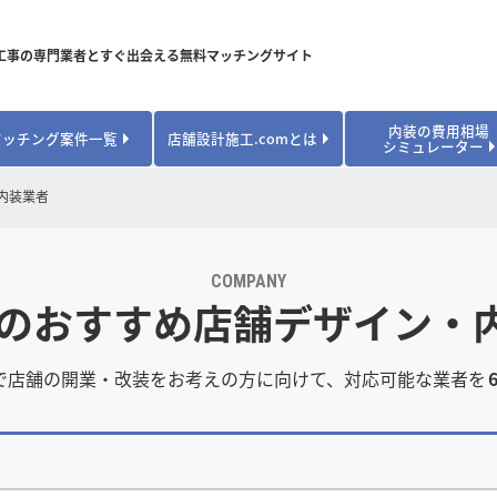
工事の専門業者とすぐ出会える無料マッチングサイト
内装の費用相場
マッチング案件一覧
店舗設計施工.comとは
シミュレーター
対応可能業種から探す
業種から探す
お役立ちコンテンツ
内装業者
居酒屋・バル
居酒屋・バル
県
県
秋田県
秋田県
山形県
山形県
安心のサポート体制
開業・改装に使える補助金・助成金
カフェ・パン
カフェ・パン
飲食
飲食
内装工事費用シミュレーション
業者探し体験談
COMPANY
焼肉・中華料理
焼肉・中華料理
城県
城県
栃木県
栃木県
群馬県
群馬県
 のおすすめ店舗デザイン・
アパレル
アパレル
アパレル・物
アパレル・物
販・ペット
販・ペット
県
県
福井県
福井県
山梨県
山梨県
趣味・文化
趣味・文化
店舗の開業･改装をしたい方はこちら
で店舗の開業・改装をお考えの方に向けて、対応可能な業者を
学校・塾
学校・塾
学校・オフィ
学校・オフィ
ス・ショー
ス・ショー
県
県
滋賀県
滋賀県
奈良県
奈良県
エントランス
エントランス
ルーム
ルーム
医院・病院・ク
医院・病院・ク
医療・福祉・
医療・福祉・
県
県
山口県
山口県
スポーツ
スポーツ
スポーツジム・
スポーツジム・