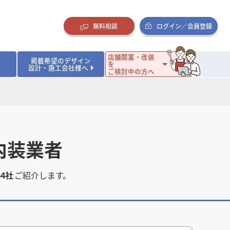
無料相談
ログイン／会員登録
店舗開業・改装
掲載希望のデザイン
を
設計・施工会社様へ
ご検討中の方へ
ダイニング・バー
ダイニング・バー
イタリアン・フレンチ
イタリアン・フレンチ
まとめ
店舗開業･改装を考えるオーナー様に役立つコラム
・ケーキ
・ケーキ
ラーメン・そば・うどん
ラーメン・そば・うどん
寿司・日本料理
寿司・日本料理
店舗デザインのプロに聞いてみた！
・韓国料理
・韓国料理
クラブ・スナック
クラブ・スナック
その他飲食店
その他飲食店
内装業者
インテリア・雑貨
インテリア・雑貨
スーパーマーケット・食品店・コンビニ
スーパーマーケット・食品店・コンビニ
生活・日用品・ホームセンター
生活・日用品・ホームセンター
ペット
ペット
その他小売店
その他小売店
64社
ご紹介します。
保育園・幼稚園
保育園・幼稚園
オフィス
オフィス
イベントブース・ショールーム
イベントブース・ショールーム
ワーキングスペース
ワーキングスペース
その他公共・商業施設
その他公共・商業施設
リニック
リニック
薬局
薬局
老人ホーム・介護施設
老人ホーム・介護施設
フィットネスクラブ
フィットネスクラブ
その他福祉施設
その他福祉施設