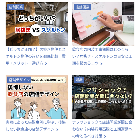
店舗開業
店舗開業
【どっちが正解？】居抜き物件とス
飲食店の内装工事期間はどのくら
ケルトン物件の違いを徹底比較！費
い？居抜き・スケルトンの目安と工
用・メリット・選び方
期を縮めるコツ
店舗デザイン
知識
実際にあった失敗事例に学ぶ、後悔
ナフサショックで店舗開業が間に合
しない飲食店の店舗デザイン
わない？内装費用高騰と工期遅延へ
の今とるべき対策