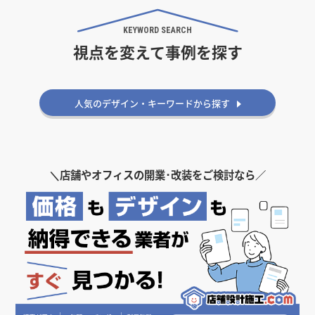
選択する
業種
掲載希望のデザイン
設計・施工会社様へ
KEYWORD SEARCH
ボーリング
視点を変えて事例を探す
店舗開業・改装を
ご検討中の方へ
選択する
設計・施工範囲
人気のデザイン・キーワードから探す
選択する
設計施工会社
金額
＼
店舗やオフィスの開業･改装をご検討なら／
会員ログインすると検索できます。
坪数
坪 ～
坪