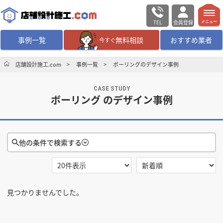
TEL
会員登録
メニュー
事例一覧
無料相談
おすすめ業者
今すぐ
無料相談
ログイン／会員登録
店舗設計施工.com
事例一覧
ボーリングのデザイン事例
CASE STUDY
デザイン設計・施工
業者を探す
ボーリング のデザイン事例
店舗・商業施設の
施工事例を探す
他の条件で検索する
マッチング案件一覧
検索条件をクリア
店舗設計施工.comとは
見つかりませんでした。
選択する
地域
内装の費用相場
シミュレーター