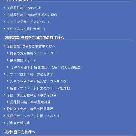
店舗設計施工.comとは
店舗設計施工.comが選ばれる理由
マッチングサービスについて
案件あんしん保証サポート
店舗開業･改装をご検討中の施主様へ
店舗開業･改装をご検討中の方へ
内装の費用相場シミュレーター
無料相談フォーム
【2026年最新】店舗開業・改装に使える補助金
デザイン設計・施工会社を探す
人気のおすすめ内装業者・ランキング
店舗デザイン・設計会社のテーマ別比較
店舗・商業施設の施工事例を探す
業種別 内装工事の費用相場
設計施工会社、事例の閲覧履歴
店舗デザインのプロに聞いてみた！
ご利用者様の声
設計･施工会社様へ