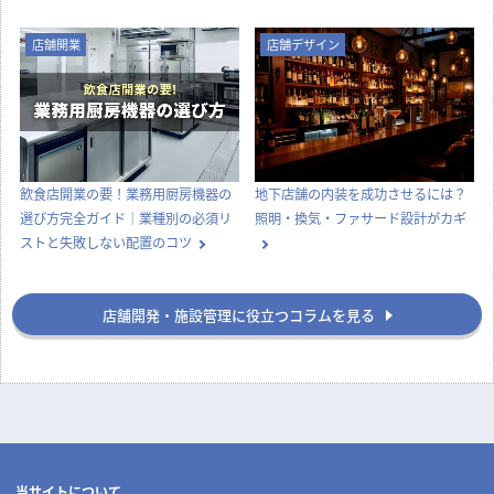
店舗開業
店舗デザイン
飲食店開業の要！業務用厨房機器の
地下店舗の内装を成功させるには？
選び方完全ガイド｜業種別の必須リ
照明・換気・ファサード設計がカギ
ストと失敗しない配置のコツ
店舗開発・施設管理に役立つコラムを見る
当サイトについて