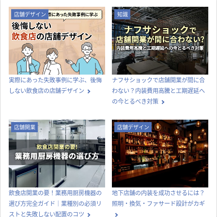
店舗デザイン
知識
実際にあった失敗事例に学ぶ、後悔
ナフサショックで店舗開業が間に合
しない飲食店の店舗デザイン
わない？内装費用高騰と工期遅延へ
の今とるべき対策
店舗開業
店舗デザイン
飲食店開業の要！業務用厨房機器の
地下店舗の内装を成功させるには？
選び方完全ガイド｜業種別の必須リ
照明・換気・ファサード設計がカギ
ストと失敗しない配置のコツ