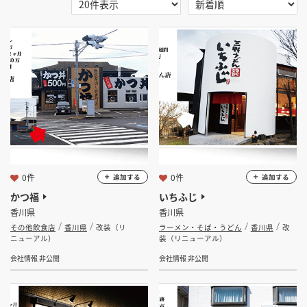
選択する
地域
掲載希望のデザイン
設計・施工会社様へ
香川県
店舗開業・改装を
ご検討中の方へ
選択する
業種
選択する
設計・施工範囲
選択する
設計施工会社
0件
0件
追加する
追加する
かつ福
いちふじ
香川県
香川県
金額
その他飲食店
香川県
改装（リ
ラーメン・そば・うどん
香川県
改
ニューアル）
装（リニューアル）
会員ログインすると検索できます。
会社情報 非公開
会社情報 非公開
坪数