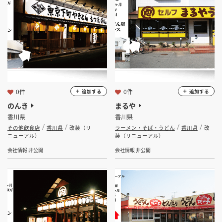
坪 ～
坪
フリーワード
0件
0件
追加する
追加する
検索する
のんき
まるや
香川県
香川県
その他飲食店
香川県
改装（リ
ラーメン・そば・うどん
香川県
改
ニューアル）
装（リニューアル）
会社情報 非公開
会社情報 非公開