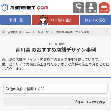
TEL
会員登録
メニュー
事例一覧
無料相談
おすすめ業者
今すぐ
無料相談
ログイン／会員登録
店舗設計施工.com
事例一覧
香川県の店舗デザイン事例
CASE STUDY
デザイン設計・施工
業者を探す
香川県 のおすすめ店舗デザイン事例
香川県の店舗デザイン・内装施工の事例を
8件
掲載しています。
店舗・商業施設の
施工事例を探す
香川県エリアで実際に施工されたさまざまな業種の施工写真とともに
ご紹介します。
マッチング案件一覧
店舗設計施工.comとは
他の条件で検索する
8
検索条件をクリア
内装の費用相場
シミュレーター
件中
1～8
件を表示