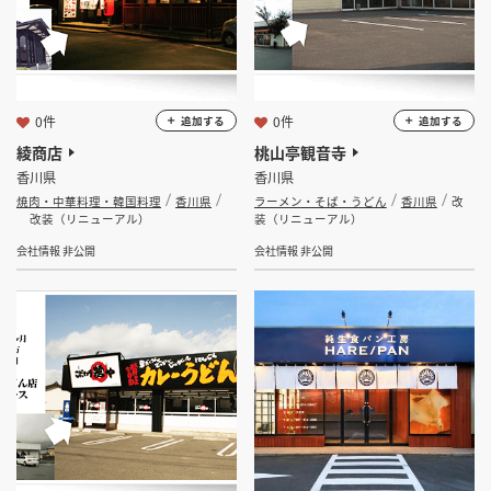
0件
0件
追加する
追加する
綾商店
桃山亭観音寺
香川県
香川県
焼肉・中華料理・韓国料理
香川県
ラーメン・そば・うどん
香川県
改
改装（リニューアル）
装（リニューアル）
会社情報 非公開
会社情報 非公開