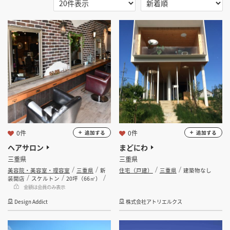
選択する
地域
掲載希望のデザイン
設計・施工会社様へ
三重県
店舗開業・改装を
ご検討中の方へ
選択する
業種
選択する
設計・施工範囲
選択する
設計施工会社
0件
0件
追加する
追加する
ヘアサロン
まどにわ
三重県
三重県
金額
美容院・美容室・理容室
三重県
新
住宅（戸建）
三重県
建築物なし
装開店
スケルトン
20坪（66㎡）
会員ログインすると検索できます。
金額は会員のみ表示
Design Addict
株式会社アトリエルクス
坪数