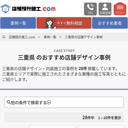
TEL
会員登録
メニュー
事例一覧
無料相談
おすすめ業者
今すぐ
無料相談
ログイン／会員登録
店舗設計施工.com
事例一覧
三重県の店舗デザイン事例
CASE STUDY
デザイン設計・施工
業者を探す
三重県 のおすすめ店舗デザイン事例
三重県の店舗デザイン・内装施工の事例を
28件
掲載しています。
店舗・商業施設の
施工事例を探す
三重県エリアで実際に施工されたさまざまな業種の施工写真とともに
ご紹介します。
マッチング案件一覧
店舗設計施工.comとは
他の条件で検索する
28
検索条件をクリア
内装の費用相場
シミュレーター
件中
1～20
件を表示