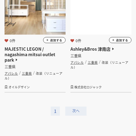
0件
0件
追加する
追加する
MAJESTIC LEGON /
Ashley&Bros 津南店
nagashima mitsui outlet
三重県
park
アパレル
三重県
改装（リニューア
三重県
ル）
アパレル
三重県
改装（リニューア
ル）
オイルデザイン
株式会社ロジャック
1