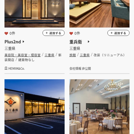
0件
0件
追加する
追加する
Plus2nd
重兵衛
三重県
三重県
美容院・美容室・理容室
三重県
新
旅館
三重県
改装（リニューアル）
装開店
建築物なし
HEMIIK&Co.
会社情報 非公開