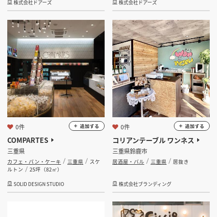
株式会社ドアーズ
株式会社ドアーズ
0件
0件
追加する
追加する
COMPARTES
コリアンテーブル ワンネス
三重県
三重県鈴鹿市
カフェ・パン・ケーキ
三重県
スケ
居酒屋・バル
三重県
居抜き
ルトン
25坪（82㎡）
SOLID DESIGN STUDIO
株式会社ブランディング