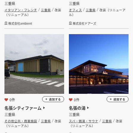
三重県
三重県
イタリアン・フレンチ
三重県
改装
オフィス
三重県
改装（リニューア
（リニューアル）
ル）
株式会社ambient
株式会社ドアーズ
0件
0件
追加する
追加する
名張シティファーム
名張の湯
三重県
三重県
その他公共・商業施設
三重県
改装
スパ・銭湯・サウナ
三重県
改装
（リニューアル）
（リニューアル）