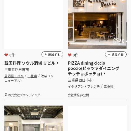
0件
0件
追加する
追加する
韓国料理 ソウル酒場 リピル
PIZZA dining ciccio
poccio(ピッツァダイニング
三重県四日市市
チッチョポッチョ)
居酒屋・バル
三重県
改装（リ
三重県四日市市
ニューアル）
イタリアン・フレンチ
三重県
株式会社ブランディング
会社情報 非公開