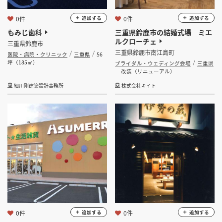
0件
0件
追加する
追加する
もみじ歯科
三重県鈴鹿市の結婚式場 ミエ
ルクローチェ
三重県鈴鹿市
三重県鈴鹿市南江島町
医院・病院・クリニック
三重県
56
坪（185㎡）
ブライダル・ウェディング会場
三重県
改装（リニューアル）
細川剛建築設計事務所
株式会社キイト
0件
0件
追加する
追加する