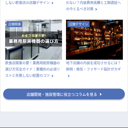
カテゴリー別に見る
店舗設計
店舗デザイン
内装工事
法律
知識
店舗開業
その他
コラムTOP
新着記事一覧
内装工事
店舗デザイン
オフィス移転の内装工事で失敗しな
喫茶店らしい内装をつくる、店舗デ
いためのポイント！費用相場やスケ
ザインとスタイル選びのコツ
ジュール・業者選びのコツを解説