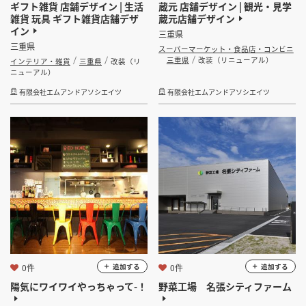
ギフト雑貨 店舗デザイン | 生活
蔵元 店舗デザイン | 観光・見学
雑貨 玩具 ギフト雑貨店舗デザ
蔵元店舗デザイン
イン
三重県
三重県
スーパーマーケット・食品店・コンビニ
三重県
改装（リニューアル）
インテリア・雑貨
三重県
改装（リ
ニューアル）
有限会社エムアンドアソシエイツ
有限会社エムアンドアソシエイツ
0件
0件
追加する
追加する
陽気にワイワイやっちゃって-！
野菜工場 名張シティファーム