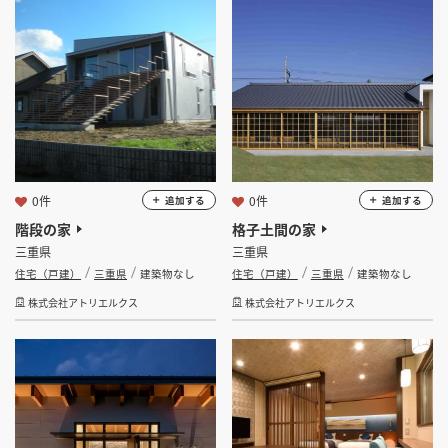
坪 ～
坪
フリーワード
0件
0件
追加する
追加する
検索する
階段の家
格子土間の家
三重県
三重県
住宅（戸建）
三重県
建築物なし
住宅（戸建）
三重県
建築物なし
株式会社アトリエルクス
株式会社アトリエルクス