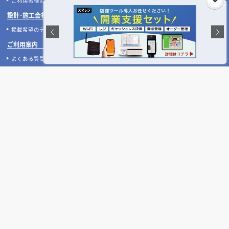
の今とるべき対策
店舗開業
店舗デザイン
飲食店開業の要！業務用厨房機器の
地下店舗の内装を成功させるには？
選び方完全ガイド｜業種別の必須リ
照明・換気・ファサード設計がカギ
ストと失敗しない配置のコツ
店舗開発・施設管理に役立つコラムを見る