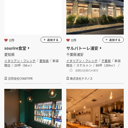
0件
0件
追加する
追加する
sourire食堂
サルバトーレ浦安
愛知県
千葉県浦安
イタリアン・フレンチ
愛知県
新装
イタリアン・フレンチ
千葉県
新装
開店
20坪（66㎡）
開店
スケルトン
80坪（264㎡）
金額は会員のみ表示
合同会社CYANTYPE
株式会社テクノス