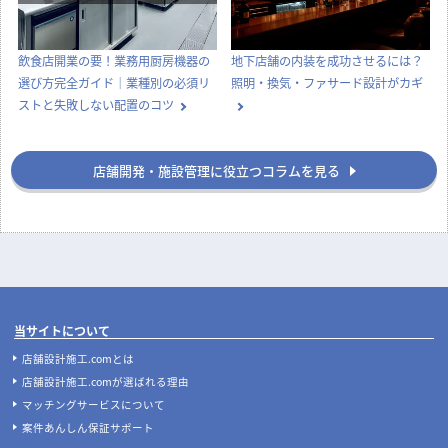
【どっちが正解？】居抜き物件とス
飲食店の内装工事期間はどのくら
ケルトン物件の違いを徹底比較！費
い？居抜き・スケルトンの目安と工
用・メリット・選び方
期を縮めるコツ
店舗デザイン
知識
実際にあった失敗事例に学ぶ、後悔
ナフサショックで店舗開業が間に合
しない飲食店の店舗デザイン
わない？内装費用高騰と工期遅延へ
の今とるべき対策
店舗開業
店舗デザイン