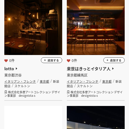
坪 ～
坪
フリーワード
0件
0件
追加する
追加する
検索する
lotto
来世はきっとイタリア人
東京都渋谷
東京都練馬区
イタリアン・フレンチ
東京都
新装
イタリアン・フレンチ
東京都
新装
開店
スケルトン
開店
スケルトン
株式会社多摩アートコレクション デザイ
株式会社多摩アートコレクション デザイ
ン事業部 designista-s
ン事業部 designista-s