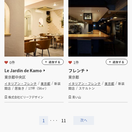
0件
1件
追加する
追加する
Le Jardin de Kamo
フレンチ
東京都中央区
東京都
イタリアン・フレンチ
東京都
新装
イタリアン・フレンチ
東京都
新装
開店
居抜き
17坪（56㎡）
開店
スケルトン
株式会社ビリーフデザイン
青い山
1
11
・・・