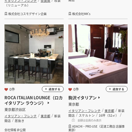
イタリアン・フレンチ
奈良県
改装
（リニューアル）
株式会社コスモデザイン企画
株式会社MK’s
0件
0件
追加する
追加する
ROCA ITALIAN LOUNGE（ロカ
駒沢イタリアン
イタリアン ラウンジ）
東京都
東京都渋谷区
イタリアン・フレンチ
東京都
新装
開店
スケルトン
16坪（52㎡）
イタリアン・フレンチ
東京都
新装
金額は会員のみ表示
開店
居抜き
ADACHI・PRO-USE（足達工務店 店舗事
会社情報 非公開
業部）