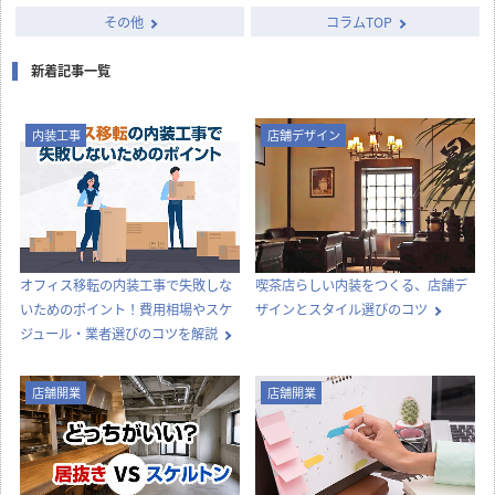
column
店舗開発・施設管理に
役立つコラム
店舗設計施工.comでは、飲食店・店舗・オフィスの開業・出店・改装
に役立つ情報や知識を発信中！
カテゴリー別に見る
店舗設計
店舗デザイン
内装工事
法律
知識
店舗開業