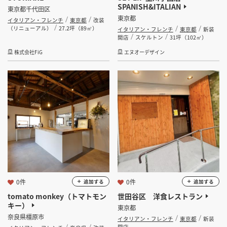
SPANISH&ITALIAN
東京都千代田区
東京都
イタリアン・フレンチ
東京都
改装
（リニューアル）
27.2坪（89㎡）
イタリアン・フレンチ
東京都
新装
開店
スケルトン
31坪（102㎡）
株式会社FiG
エヌオーデザイン
0件
0件
追加する
追加する
tomato monkey（トマトモン
世田谷区 洋食レストラン
キー）
東京都
奈良県橿原市
イタリアン・フレンチ
東京都
新装
開店