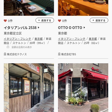
0件
0件
追加する
追加する
イタリアンバル 2538
OTTO O OTTO
東京都足立区
東京都
イタリアン・フレンチ
東京都
新装
イタリアン・フレンチ
東京都
新装
開店
スケルトン
30坪（99㎡）
開店
スケルトン
25坪（82㎡）
金額は会員のみ表示
株式会社テクノス
株式会社TBS