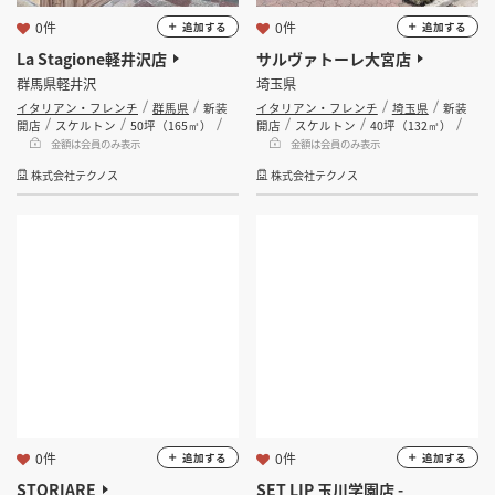
0件
0件
追加する
追加する
La Stagione軽井沢店
サルヴァトーレ大宮店
群馬県軽井沢
埼玉県
イタリアン・フレンチ
群馬県
新装
イタリアン・フレンチ
埼玉県
新装
開店
スケルトン
50坪（165㎡）
開店
スケルトン
40坪（132㎡）
金額は会員のみ表示
金額は会員のみ表示
株式会社テクノス
株式会社テクノス
0件
0件
追加する
追加する
STORIARE
SET LIP 玉川学園店 -