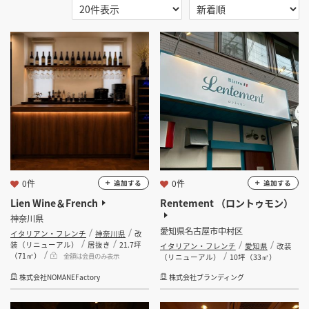
掲載希望のデザイン
設計・施工会社様へ
選択する
地域
選択する
業種
店舗開業・改装を
ご検討中の方へ
イタリアン・フレンチ
選択する
設計・施工範囲
選択する
設計施工会社
0件
0件
追加する
追加する
Lien Wine＆French
Rentement （ロントゥモン）
神奈川県
金額
愛知県名古屋市中村区
イタリアン・フレンチ
神奈川県
改
装（リニューアル）
居抜き
21.7坪
イタリアン・フレンチ
愛知県
改装
会員ログインすると検索できます。
（71㎡）
金額は会員のみ表示
（リニューアル）
10坪（33㎡）
株式会社NOMANEFactory
株式会社ブランディング
坪数