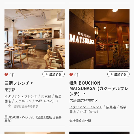
0件
0件
追加する
追加する
三宿フレンチ
幟町 BOUCHON
MATSUNAGA【カジュアルフレ
東京都
ンチ】
イタリアン・フレンチ
東京都
新装
広島県広島市中区
開店
スケルトン
25坪（82㎡）
金額は会員のみ表示
イタリアン・フレンチ
広島県
新装
開店
15坪（49㎡）
ADACHI・PRO-USE（足達工務店 店舗事
業部）
会社情報 非公開