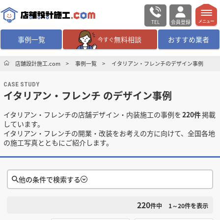
TEL
会員登録
メニュー
事例一覧
無料相談
おすすめ業者
今すぐ
無料相談
ログイン／会員登録
店舗設計施工.com
事例一覧
イタリアン・フレンチのデザイン事例
CASE STUDY
デザイン設計・施工
業者を探す
イタリアン・フレンチ のデザイン事例
イタリアン・フレンチの店舗デザイン・内装施工の事例を
220件
掲載
店舗・商業施設の
施工事例を探す
しています。
イタリアン・フレンチの開業・改装をお考えの方に向けて、全国各地
の施工写真とともにご紹介します。
マッチング案件一覧
店舗設計施工.comとは
他の条件で検索する
内装の費用相場
シミュレーター
220
検索条件をクリア
件中
1～20
件を表示