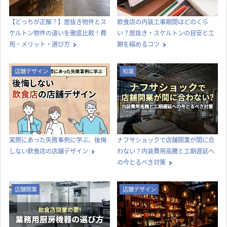
その他
コラムTOP
新着記事一覧
内装工事
店舗デザイン
オフィス移転の内装工事で失敗しな
喫茶店らしい内装をつくる、店舗デ
いためのポイント！費用相場やスケ
ザインとスタイル選びのコツ
ジュール・業者選びのコツを解説
店舗開業
店舗開業