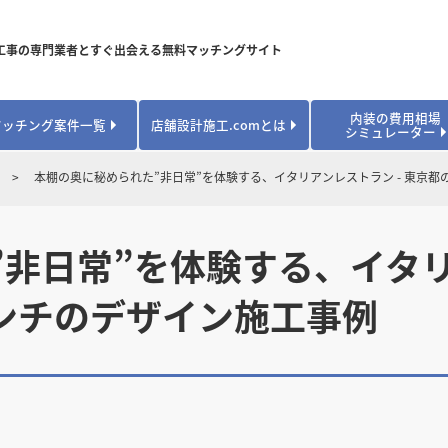
工事の専門業者とすぐ出会える無料マッチングサイト
内装の費用相場
マッチング案件一覧
店舗設計施工.comとは
シミュレーター
対応可能業種から探す
業種から探す
お役立ちコンテンツ
本棚の奥に秘められた”非日常”を体験する、イタリアンレストラン - 東京
居酒屋・バル
居酒屋・バル
県
県
秋田県
秋田県
山形県
山形県
安心のサポート体制
開業・改装に使える補助金・助成金
カフェ・パン
カフェ・パン
飲食
飲食
内装工事費用シミュレーション
非日常”を体験する、イタリア
業者探し体験談
焼肉・中華料理
焼肉・中華料理
城県
城県
栃木県
栃木県
群馬県
群馬県
アパレル
アパレル
ンチのデザイン施工事例
アパレル・物
アパレル・物
販・ペット
販・ペット
県
県
福井県
福井県
山梨県
山梨県
趣味・文化
趣味・文化
店舗の開業･改装をしたい方はこちら
学校・塾
学校・塾
学校・オフィ
学校・オフィ
ス・ショー
ス・ショー
県
県
滋賀県
滋賀県
奈良県
奈良県
エントランス
エントランス
ルーム
ルーム
医院・病院・ク
医院・病院・ク
医療・福祉・
医療・福祉・
県
県
山口県
山口県
スポーツ
スポーツ
スポーツジム・
スポーツジム・