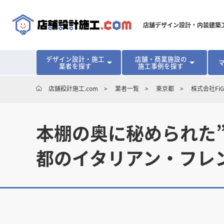
店舗デザイン設計・内装建築
デザイン設計・施工
店舗・商業施設の
業者を探す
施工事例を探す
対応可能地域から探す
地域から探す
開業･改装をご検討中の方へ
店舗設計施工.com
業者一覧
東京都
株式会社FiG
北海道
北海道
青森県
青森県
岩手県
岩手県
宮城
宮城
北海道・東北
北海道・東北
見積り額が安くなる理由
物件契約前に業者を決めるメリット
福島県
福島県
マッチングまでの流れ
よくある質問
本棚の奥に秘められた”
店舗オーナーの内装
東京都
東京都
神奈川県
神奈川県
千葉県
千葉県
茨
茨
関東
関東
埼玉県
埼玉県
都のイタリアン・フレ
愛知県
愛知県
新潟県
新潟県
富山県
富山県
石川
石川
中部
中部
長野県
長野県
岐阜県
岐阜県
静岡県
静岡県
大阪府
大阪府
兵庫県
兵庫県
京都府
京都府
三重
三重
関西
関西
和歌山県
和歌山県
鳥取県
鳥取県
島根県
島根県
岡山県
岡山県
広島
広島
中国
中国