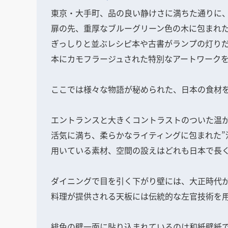
東京・大手町、品の良い静けさに満ちた通りに
扉の先、重厚なブルーグリーン色の木に包まれ
ぎっしりと並ぶレシピ本や古書がランプの灯り
本にカモフラージュされた特別なアートワーク
ここでは様々な物語が秘められた、日本の食材
エントランスと大きくコントラストのついた温
活気に満ち、柔らかなライティングに包まれた”
用いている素材、空間の設えはどれも日本で長
ダイニングで目を引く下がり壁には、大正時代
料理が提供される天板には伝統的な左官技術を
緋色の壁一面に貼り込まれているのは和紙壁紙