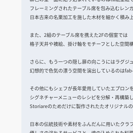
フレーミングされたテーブル席を包み込むレン
日本古来の名栗加工を施した木材を細かく積み
また、2組のテーブル席を携えた2Fの個室では
格子天井や襖絵、掛け軸をモチーフとした空間
さらに、もう一つの隠し扉の向こうにはラグジュ
幻想的で色気の漂う空間を演出しているのはfa
その他にもシェフが長年愛用していたエプロン
シグネチャーメニューのレシピを分解・再構築した
Storiareのためだけに製作されたたオリジナ
日本の伝統技術や素材をふんだんに用いたクラ
優しさの溢れるサービスと、魂の込められた料