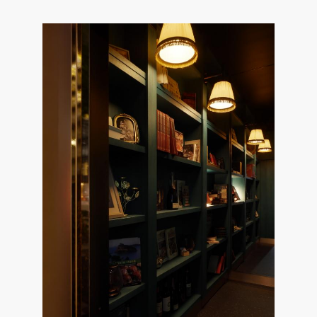
県
県
ホテル・旅
ホテル
旅
ホテル・旅
ホテル
旅
館・ブライダ
館・ブライダ
ル
その他宿泊施設
県
県
大分県
大分県
宮崎県
宮崎県
ル
美容院・美容室
美容院・美容室
美容・健康
美容・健康
エステ・マッサ
エステ・マッサ
パチンコ・スロ
パチンコ・スロ
アミューズメ
アミューズメ
おすすめ内装業者をもっと見る
ント施設
マンガ喫茶
ント施設
マンガ喫茶
場
費用相場をもっと見る
住宅（戸建）
住宅・別荘
住宅（戸建）
住宅・別荘
その他建築物
その他
その他建築物
その他
すべてのデザイン設計施工業者を見る
すべてのデザイン設計・施工事例を見る