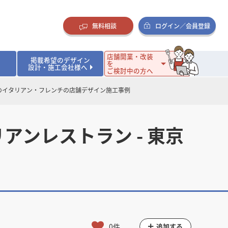
無料相談
ログイン／会員登録
店舗開業・改装
掲載希望のデザイン
を
設計・施工会社様へ
ご検討中の方へ
都のイタリアン・フレンチの店舗デザイン施工事例
ダイニング・バー
ダイニング・バー
イタリアン・フレンチ
イタリアン・フレンチ
まとめ
店舗開業･改装を考えるオーナー様に役立つコラム
・ケーキ
・ケーキ
ラーメン・そば・うどん
ラーメン・そば・うどん
寿司・日本料理
寿司・日本料理
店舗デザインのプロに聞いてみた！
ンレストラン - 東京
・韓国料理
・韓国料理
クラブ・スナック
クラブ・スナック
その他飲食店
その他飲食店
インテリア・雑貨
インテリア・雑貨
スーパーマーケット・食品店・コンビニ
スーパーマーケット・食品店・コンビニ
生活・日用品・ホームセンター
生活・日用品・ホームセンター
ペット
ペット
その他小売店
その他小売店
保育園・幼稚園
保育園・幼稚園
オフィス
オフィス
イベントブース・ショールーム
イベントブース・ショールーム
ワーキングスペース
ワーキングスペース
その他公共・商業施設
その他公共・商業施設
リニック
リニック
薬局
薬局
老人ホーム・介護施設
老人ホーム・介護施設
フィットネスクラブ
フィットネスクラブ
その他福祉施設
その他福祉施設
0件
追加する