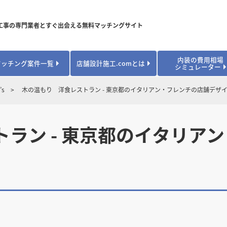
工事の専門業者とすぐ出会える無料マッチングサイト
内装の費用相場
マッチング案件一覧
店舗設計施工.comとは
シミュレーター
対応可能業種から探す
業種から探す
お役立ちコンテンツ
s
木の温もり 洋食レストラン - 東京都のイタリアン・フレンチの店舗デザ
居酒屋・バル
居酒屋・バル
県
県
秋田県
秋田県
山形県
山形県
安心のサポート体制
開業・改装に使える補助金・助成金
カフェ・パン
カフェ・パン
飲食
飲食
内装工事費用シミュレーション
ラン - 東京都のイタリア
業者探し体験談
焼肉・中華料理
焼肉・中華料理
城県
城県
栃木県
栃木県
群馬県
群馬県
アパレル
アパレル
アパレル・物
アパレル・物
販・ペット
販・ペット
県
県
福井県
福井県
山梨県
山梨県
趣味・文化
趣味・文化
店舗の開業･改装をしたい方はこちら
学校・塾
学校・塾
学校・オフィ
学校・オフィ
ス・ショー
ス・ショー
県
県
滋賀県
滋賀県
奈良県
奈良県
エントランス
エントランス
ルーム
ルーム
医院・病院・ク
医院・病院・ク
医療・福祉・
医療・福祉・
県
県
山口県
山口県
スポーツ
スポーツ
スポーツジム・
スポーツジム・