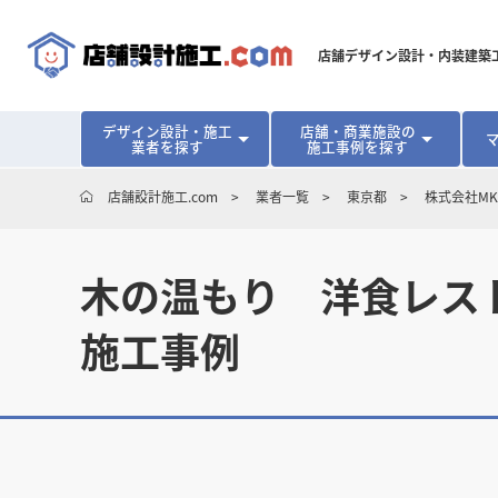
店舗デザイン設計・内装建築
デザイン設計・施工
店舗・商業施設の
業者を探す
施工事例を探す
対応可能地域から探す
地域から探す
開業･改装をご検討中の方へ
店舗設計施工.com
業者一覧
東京都
株式会社MK’
北海道
北海道
青森県
青森県
岩手県
岩手県
宮城
宮城
北海道・東北
北海道・東北
見積り額が安くなる理由
物件契約前に業者を決めるメリット
福島県
福島県
マッチングまでの流れ
よくある質問
木の温もり 洋食レスト
店舗オーナーの内装
東京都
東京都
神奈川県
神奈川県
千葉県
千葉県
茨
茨
関東
関東
埼玉県
埼玉県
施工事例
愛知県
愛知県
新潟県
新潟県
富山県
富山県
石川
石川
中部
中部
長野県
長野県
岐阜県
岐阜県
静岡県
静岡県
大阪府
大阪府
兵庫県
兵庫県
京都府
京都府
三重
三重
関西
関西
和歌山県
和歌山県
鳥取県
鳥取県
島根県
島根県
岡山県
岡山県
広島
広島
中国
中国