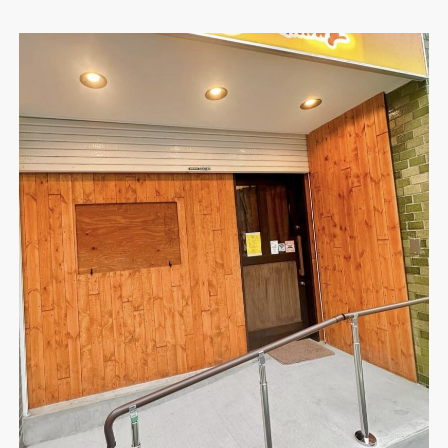
県
県
ホテル・旅
ホテル
旅
ホテル・旅
ホテル
旅
館・ブライダ
館・ブライダ
ル
その他宿泊施設
県
県
大分県
大分県
宮崎県
宮崎県
ル
美容院・美容室
美容院・美容室
美容・健康
美容・健康
エステ・マッサ
エステ・マッサ
パチンコ・スロ
パチンコ・スロ
アミューズメ
アミューズメ
おすすめ内装業者をもっと見る
ント施設
マンガ喫茶
ント施設
マンガ喫茶
場
費用相場をもっと見る
住宅（戸建）
住宅・別荘
住宅（戸建）
住宅・別荘
その他建築物
その他
その他建築物
その他
すべてのデザイン設計施工業者を見る
すべてのデザイン設計・施工事例を見る