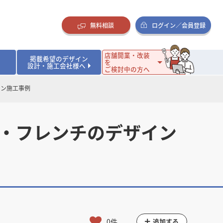
無料相談
ログイン／会員登録
店舗開業・改装
掲載希望のデザイン
を
設計・施工会社様へ
ご検討中の方へ
イン施工事例
ダイニング・バー
ダイニング・バー
イタリアン・フレンチ
イタリアン・フレンチ
まとめ
店舗開業･改装を考えるオーナー様に役立つコラム
・ケーキ
・ケーキ
ラーメン・そば・うどん
ラーメン・そば・うどん
寿司・日本料理
寿司・日本料理
店舗デザインのプロに聞いてみた！
ン・フレンチのデザイン
・韓国料理
・韓国料理
クラブ・スナック
クラブ・スナック
その他飲食店
その他飲食店
インテリア・雑貨
インテリア・雑貨
スーパーマーケット・食品店・コンビニ
スーパーマーケット・食品店・コンビニ
生活・日用品・ホームセンター
生活・日用品・ホームセンター
ペット
ペット
その他小売店
その他小売店
保育園・幼稚園
保育園・幼稚園
オフィス
オフィス
イベントブース・ショールーム
イベントブース・ショールーム
ワーキングスペース
ワーキングスペース
その他公共・商業施設
その他公共・商業施設
リニック
リニック
薬局
薬局
老人ホーム・介護施設
老人ホーム・介護施設
フィットネスクラブ
フィットネスクラブ
その他福祉施設
その他福祉施設
0件
追加する