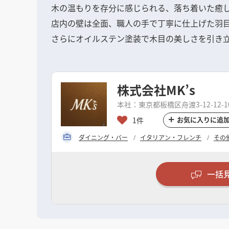
木の温もりを存分に感じられる、落ち着いた癒
店内の壁は全面、職人の手で丁寧に仕上げた羽
さらにオイルステン塗装で木目の美しさを引き
株式会社MK’s
本社：東京都板橋区舟渡3-12-12-1
お気に入りに追
1件
ダイニング・バー
イタリアン・フレンチ
その
一括